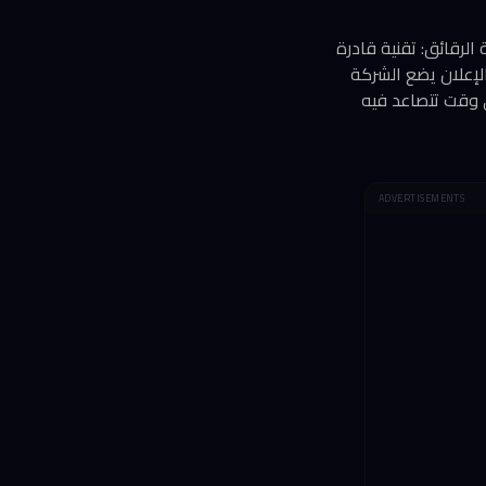
 خريطة صناعة الرقائق: تقنية قادرة
خ. هذا الإعلان يضع الشركة
ي موقع تنافسي مباشر مع عمالقة التصنيع التعاقدي مثل TSMC وIntel، في وقت تتصاعد فيه
ADVERTISEMENTS