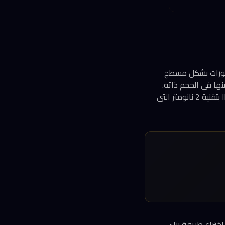
nanostac. بدلاً من رصف الترانزستورات بشكل مسطح
نها في الحجم ذاته.
النتيجة: شريحة بحجم ظفر الإصبع تحتوي على نحو 100 مليار ترانزستور، أي ضعف كثافة شريحة IBM بتقنية 2 نانومتر التي
ل تُعيد اختراع طريقة بناء