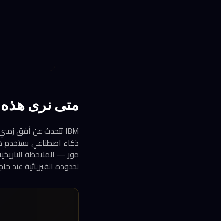
متى نرى هذه ا
IBM تتحدث عن أفق زمن
مور — الملاحظة التاريخية
لحدوده الفيزيائية عند حاجز 