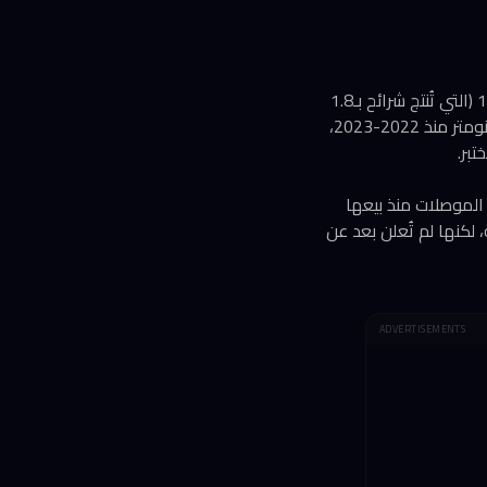
السياق التنافسي يُظهر حجم القفزة: قبل أسبوع فقط، أعلنت Intel أن الجيل الجديد من عملية 18A (التي تُنتج شرائح بـ1.8
نانومتر) دخل مرحلة الإنتاج التجريبي قبل التصنيع التجاري. أما TSMC فتُصنّع تجارياً شرائح بتقنية 3 نانومتر منذ 2022-2023،
باه الموصلات منذ بيعها
Gl عام 2014. سبق أن رخّصت تقنياتها لـSamsung وRapidus اليابانية، لكنها لم تُعلن بعد عن
ADVERTISEMENTS