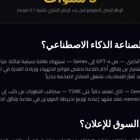
الإطار الزمني المتوقع قبل بدء الإنتاج التجاري لتقنية 0.7 نانومتر
لصناعة الذكاء الاصطناعي؟
نماذج الذكاء الاصطناعي الكبرى — من GPT-4 إلى Gemini — تستهلك طاق
رار عن رقائق أكثر كفاءة لخفض فواتير الكهرباء وزيادة القدرة في ال
 تُغيّر اقتصاديات تشغيل النماذج الضخمة جذرياً.
لسوق للإعلان؟