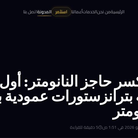
الرئيسية
من نحن
الخدمات
أعمالنا
استثمر
المدونة
اتصل بنا
 تكسر حاجز النانومتر: أول
بترانزستورات عمودية 
5
دقيقة للقراءة