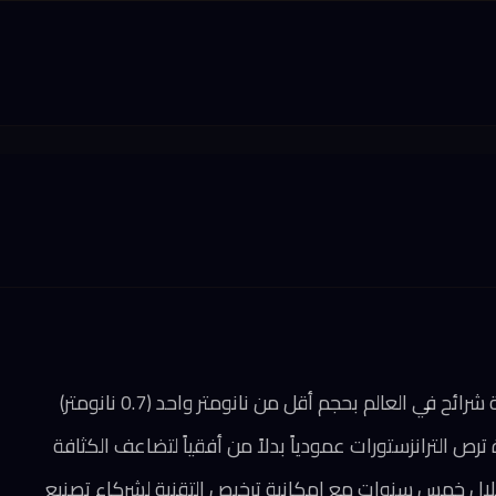
 خلال خمس سنوات مع إمكانية ترخيص التقنية لشركاء تصنيع