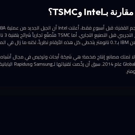
لفارق الجوهري أن IBM لا تملك مصانع إنتاج ضخمة؛ هي شركة أبحاث وترخيص في مجال أش
قسم التصنيع لـobalFoundries