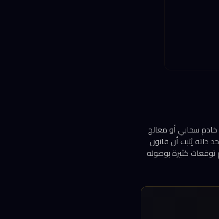
و خادم سحابي أو معالج
أحوال. لكن الإعلان بحد ذاته يُثبت أن قانون
م توقعات كثيرة بوصوله