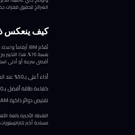
الشرائح لتحقيق قفزات جذ
كيف ينعكس ذل
بنسبة 70%. هذا ال
أقصى سرعة أو أدنى است
أداء أعلى بـ50% عند الحاجة لقوة معالجة قصوى
كفاءة طاقة أفضل بـ70% للتطبيقات الحساسة للاستهلاك
تقليص دوائر ذاكرة SRAM بنسبة 40% — وهي الذاكرة المستخدمة بكثافة في رقائق Nvidia وCerebras
مساحة أكبر للترانزستورات