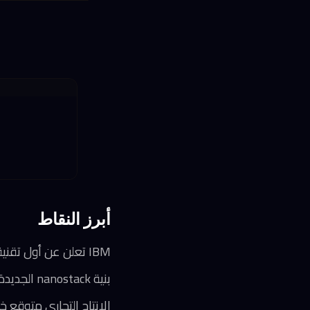
أبرز النقاط
IBM تعلن عن أول تقنية شرائح في العالم بحجم أقل من نانومتر واحد (0.7 نانومتر)
بنية nanostack الجديدة ترص الترانزستورات عمودياً بدلاً من أفقياً لتضاعف الكثافة
الإنتاج التجاري متوقع