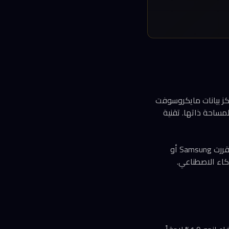
ة حسابية هائلة. مراكز بيانات مايكروسوفت
مساحة ذاتها. تقنية
شركات مثل Nvidia وCerebras — التي تعتمد حالياً على TSMC — ستراقب التطورات عن كثب. إن قررت Samsung أو