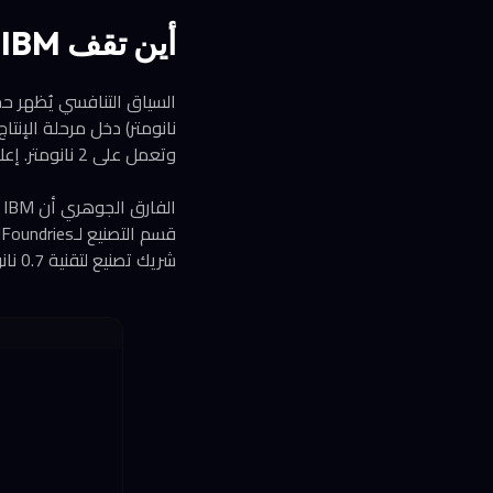
أين تقف IBM مقارنة بـIntel وTSMC؟
وتعمل على 2 نانومتر. إعلان IBM بـ0.7 نانومتر يتخطى كل هذه الأرقام نظرياً، لكنه ما زال في المختبر.
ا
شريك تصنيع لتقنية 0.7 نانومتر.