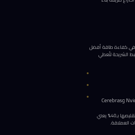
ق، أو بديلاً آخر يتمثل في كفاءة طاقة أفضل
 ضبط الشريحة لتُعطي
النقطة الأخيرة بالغة الأهمية: ذاكرة SRAM عنصر حاسم في رقائق الذكاء الاصطناعي الحديثة، وتقليصها بـ40% يعني
ات العملاقة.