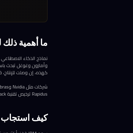
ما أهمية ذلك 
وأمازون وغوغل تبحث باستم
كهذه، إن وصلت للإنتاج، قد
Rapidus ترخيص تقنية nanostack، فقد نشهد إعادة توزيع لخريطة الموردين في صناعة رقائق الذكاء الاصطناعي.
كيف استجاب ا