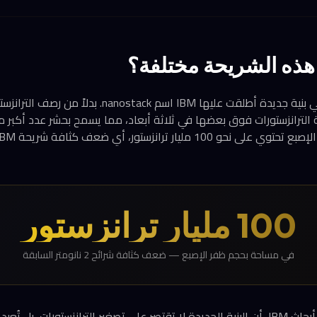
 هذه الشريحة مختلفة؟
الفارق الجوهري يكمن في بنية جديدة أطلقت عليها IBM اسم k
ة الترانزستورات فوق بعضها في ثلاثة أبعاد، مما يسمح بحشر عدد أكبر م
100 مليار ترانزستور
في مساحة بحجم ظفر الإصبع — ضعف كثافة شرائح 2 نانومتر السابقة
وأوضح جاي غامبيتا، مدير أبحاث IBM، أن البنية الجديدة لا تقتصر على تصغير الترانزستورات، ب