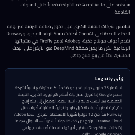
سيعتمد على ما ستنتجه هذه الشراكة فعلياً خلال السنوات
القادمة.
تتنافس شركات التقنية الكبرى على دخول صناعة الترفيه عبر بوابة
الذكاء الاصطناعي. OpenAI أطلقت Sora لتوليد الفيديو، وRunway
تقدم أدوات مونتاج ذكية، وAdobe تدمج Firefly في منتجاتها
الإبداعية. لكن ما يميز صفقة DeepMind هو التركيز على البحث
المشترك بدلاً من بيع منتج جاهز.
رأي Logicity
ℹ️
استثمار 75 مليون دولار قد يبدو ضخماً، لكنه متواضع نسبياً لشركة
بحجم Google إذا قورن بميزانيات أفلام هوليوود الكبرى. القيمة
الحقيقية هنا ليست مالية بل استراتيجية: الوصول إلى بيئة إنتاج
حقيقية لاختبار أدوات AI قبل طرحها تجارياً. للمقارنة، أدوات مثل
Runway تبدأ من 12 دولاراً شهرياً للاستخدام الفردي، بينما Adobe
Creative Cloud تتراوح بين 55-85 دولاراً شهرياً — السؤال هو ما
إذا كانت DeepMind ستطرح أدواتها منفصلة أم ستدمجها في
منظومة Google الحالية.