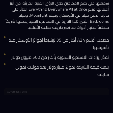
سمعتها على دعم المخرجين ذوي الرؤى الفنية الجريئة. من أبرز
أعمالها فيلم Everything Everywhere All at Once الحائز على
جائزة أفضل فيلم في الأوسكار، وفيلم Moonlight، وفيلم
Backrooms الأخير. هذا التاريخ في المغامرة الفنية يجعلها شريكاً
منطقياً لاختبار أدوات قد تغير طريقة صناعة الأفلام.
حصدت أفلام A24 أكثر من 35 ترشيحاً لجوائز الأوسكار منذ
تأسيسها
تُقدّر إيرادات الاستديو السنوية بأكثر من 500 مليون دولار
بلغت قيمة الشركة نحو 2 مليار دولار بعد جولات تمويل
سابقة
ADVERTISEMENTS