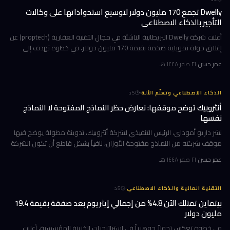
Dwelly تجمع 170 مليون دولار لتوسيع استحواذاتها على وكالات
التأجير بالذكاء الاصطناعي
أعلنت شركة Dwelly البريطانية الناشئة في مجال التقنية العقارية (proptech) عن
إغلاق جولة تمويلية ضخمة بقيمة 170 مليون دولار، في خطوة تهدف إلى
تسريع استراتيجيتها القائمة على الاستحواذ على وكالات التأجير
عمر حسن
·
٢١ صفر ١٤٤٨ هـ
·
الذكاء الاصطناعي وتعلّم الآلة
5
د
أنثروبيك توضح موقفها: نعارض حظر النماذج المفتوحة لا النماذج
نفسها
نشر داريو أموداي، الرئيس التنفيذي لشركة أنثروبيك، تدوينة مطولة يوضح فيها
موقف شركته من النماذج مفتوحة الأوزان، نافياً بشكل قاطع أن تكون الشركة
قد طالبت بحظرها. جاء ذلك وسط جدل متصاعد في واشنطن حول كيف
عمر حسن
·
٢١ صفر ١٤٤٨ هـ
·
التقنية المالية والذكاء الاصطناعي
5
د
بيتماين تمتلك الآن 4.8% من إجمالي إيثريوم بعد صفقة بقيمة 19.4
مليون دولار
في خطوة تعكس تحولاً جوهرياً في استراتيجيات الخزينة المؤسسية، أعلنت