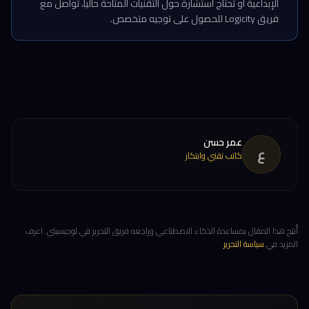
الإبداعية أو تحتاج استشارة حول التقنيات المتاحة حالياً، تواصل مع
فريق Logicity للحصول على توجيه متخصص.
عمر حسن
ع
كاتب تقني وابتكار
أُنتِج هذا المقال بمساعدة الذكاء الاصطناعي وراجعه فريق التحرير في لوجيسيتي. اعرف
المزيد في
سياسة التحرير
.