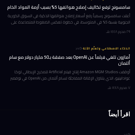
سامسونج ترفع تكاليف إصلاح هواتفها 5% بسبب أزمة المواد الخام
أعلنت سامسونج رسمياً رفع أسعار إصلاح هواتفها الذكية في السوق الكورية
الجنوبية بنسبة 5% في المتوسط، في خطوة تعكس الضغوط المتصاعدة على
سلاسل الإمداد العالمية. الزيادة التي تُترجم إلى نحو 11,000 وون كوري
٢٩ محرم ١٤٤٨ هـ
·
الذكاء الاصطناعي وتعلّم الآلة
4
د
أمازون تلغي فيلماً عن OpenAI بعد صفقة بـ50 مليار دولار مع سام
ألتمان
أوقفت Amazon MGM Studios إنتاج فيلم Artificial للمخرج الإيطالي لوكا
غوادانينيو، الذي يتناول الإقالة المفاجئة لسام ألتمان من OpenAI في نوفمبر
2023، وذلك بعد أشهر قليلة من إعلان أمازون شراكة استثمارية ض
٧ محرم ١٤٤٨ هـ
اقرأ أيضاً
4
د