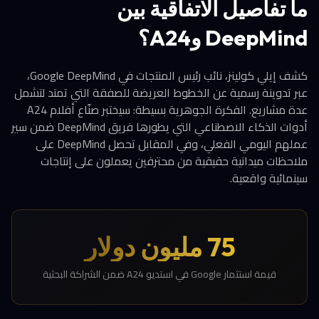
ما تفاصيل الاتفاقية بين
DeepMind وA24؟
كشف إيلي كولينز، نائب رئيس المنتجات في Google DeepMind،
عبر تدوينة رسمية عن الخطوط العريضة للصفقة التي تمتد لتشمل
عدة مشاريع. الفكرة الجوهرية بسيطة: سيختبر صنّاع أفلام A24
أدوات الذكاء الاصطناعي التي يطورها فريق DeepMind ضمن سير
عملهم اليومي الفعلي، وفي المقابل تحصل DeepMind على
ملاحظات ميدانية حقيقية من محترفين يعملون على إنتاجات
سينمائية واقعية.
75 مليون دولار
قيمة استثمار Google في استديو A24 ضمن الشراكة البحثية