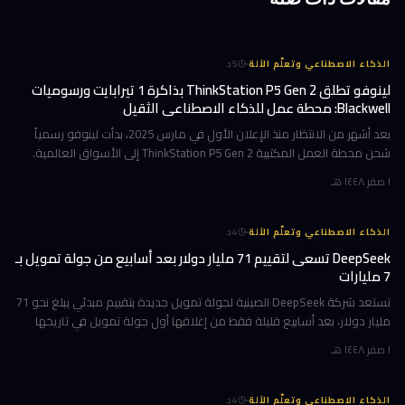
·
الذكاء الاصطناعي وتعلّم الآلة
5
د
لينوفو تطلق ThinkStation P5 Gen 2 بذاكرة 1 تيرابايت ورسوميات
Blackwell: محطة عمل للذكاء الاصطناعي الثقيل
بعد أشهر من الانتظار منذ الإعلان الأول في مارس 2025، بدأت لينوفو رسمياً
شحن محطة العمل المكتبية ThinkStation P5 Gen 2 إلى الأسواق العالمية.
هذا الجهاز ليس تحديثاً تقليدياً؛ بل هو قفزة معمارية تستهدف ا
١ صفر ١٤٤٨ هـ
·
الذكاء الاصطناعي وتعلّم الآلة
4
د
DeepSeek تسعى لتقييم 71 مليار دولار بعد أسابيع من جولة تمويل بـ
7 مليارات
تستعد شركة DeepSeek الصينية لجولة تمويل جديدة بتقييم مبدئي يبلغ نحو 71
مليار دولار، بعد أسابيع قليلة فقط من إغلاقها أول جولة تمويل في تاريخها
بقيمة 7 مليارات دولار. الهدف واضح: بناء مراكز بيانات خاصة
١ صفر ١٤٤٨ هـ
·
الذكاء الاصطناعي وتعلّم الآلة
4
د