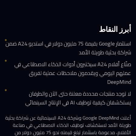
أبرز النقاط
استثمار Google بقيمة 75 مليون دولار في استديو A24 ضمن
شراكة بحثية طويلة الأمد
صنّاع أفلام A24 سيختبرون أدوات الذكاء الاصطناعي في
عملهم اليومي ويقدمون ملاحظات عملية لفريق
DeepMind
لا توجد منتجات محددة معلنة حتى الآن والطرفان
يستكشفان كيفية توظيف AI في الإنتاج السينمائي
أعلنت Google DeepMind وشركة A24 السينمائية عن شراكة بحثية
طويلة الأمد لاستكشاف توظيف الذكاء الاصطناعي في صناعة
الأفلام، مدعومة باستثمار تبلغ قيمته نحو 75 مليون دولار من