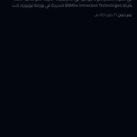
شركة BitMine Immersion Technologies المدرجة في بورصة نيويورك تحت
الرمز BMNR أن حيازتها من عملة إيثريوم (ETH) بلغت نحو 5.79 مليون توكن
عمر حسن
·
٢١ صفر ١٤٤٨ هـ