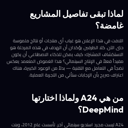
لماذا تبقى تفاصيل المشاريع
غامضة؟
اللافت في هذا الإعلان هو غياب أي منتجات أو نتائج ملموسة
حتى الآن. كلا الطرفين يؤكدان أن الهدف في هذه المرحلة هو
الاستكشاف المشترك: كيف يمكن للذكاء الاصطناعي أن يكون
مفيداً فعلاً في الإنتاج السينمائي؟ هذا الغموض المتعمد يعكس
نضجاً في التعامل مع التقنية — بدلاً من الوعود الكبيرة، هناك
اعتراف صريح بأن الإجابات ستأتي من التجربة العملية.
من هي A24 ولماذا اختارتها
DeepMind؟
A24 ليست مجرد استديو سينمائي آخر. تأسست عام 2012، وبنت