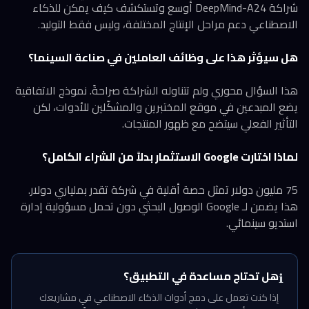
شراكة DeepMind-A24 أوسع وتستكشف كيف يمكن للذكاء
الاصطناعي دعم مراحل الإنتاج المختلفة، وليس فقط التوليد.
هل سيؤثر هذا على وظائف العاملين في صناعة السينما؟
هذا السؤال محوري ولم تتناوله الشراكة صراحةً. نموذج الاتفاقية
يضع المبدعين في موقع المختبرين والمشكّلين للأدوات، لكن
التأثير الفعلي سيتضح مع ظهور المنتجات.
لماذا اختارت Google الاستثمار بدلاً من الشراء الكامل؟
75 مليون دولار تمثل حصة أقلية في شركة تقدر بملياري دولار.
هذا يضمن لـ Google الوصول البحثي دون تحمل مسؤولية إدارة
استديو سينمائي.
هل تحتاج مساعدة في التطبيق؟
ℹ️
إذا كنت تعمل على دمج أدوات الذكاء الاصطناعي في مشاريعك