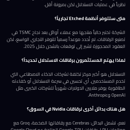
نظرياً في عمليات الاستدلال لكن بمرونة أقل.
متى ستتوفر أنظمة Etched تجارياً؟
الشركة تختبر حالياً منتجها مع عملاء أوائل بعد نجاح TSMC في
تصنيع الرقاقات. لم تُحدد موعداً رسمياً للتوفر التجاري الواسع، لكن
العقود المحجوزة تشير إلى توقعات بالشحن خلال 2025.
لماذا يهتم المستثمرون برقاقات الاستدلال تحديداً؟
الاستدلال هو أكبر مركز تكلفة لشركات الذكاء الاصطناعي التي
تخدم المستخدمين. أي تحسين في سرعة الاستدلال أو كفاءته
الطاقوية يوفر ملايين الدولارات شهرياً للشركات الكبرى مثل
OpenAI وAnthropic.
هل هناك بدائل أخرى لرقاقات Nvidia في السوق؟
نعم، تشمل البدائل: Cerebras مع رقاقاتها الضخمة، Groq مع
معالجات LPU، رقاقات Google TPU المتاحة عبر Google Cloud،