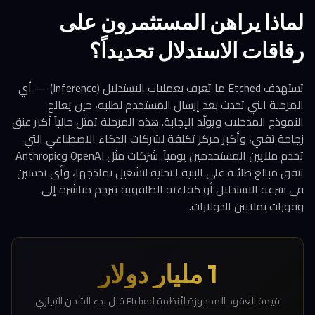
لماذا يراهن المستثمرون على
رقاقات الاستدلال تحديداً؟
تستهدف Etched ما يُعرف بعمليات الاستدلال (Inference) — أي
المرحلة التي تحدث بعد إرسال المستخدم لطلبه، حين يعالج
النموذج المدخلات ويولّد الإجابة. هذه المرحلة تمثل حالياً أكبر عنق
زجاجة تقني، وأكبر مركز تكلفة لشركات الذكاء الاصطناعي التي
تخدم ملايين المستخدمين يومياً. شركات مثل OpenAI وAnthropic
تنفق مبالغ طائلة على البنية التحتية لتشغيل نماذجها، وأي تحسين
في سرعة الاستدلال أو كفاءته الطاقوية يترجم مباشرة إلى
وفورات بملايين الدولارات.
1 مليار دولار
قيمة العقود المحجوزة لأنظمة Etched قبل بدء الشحن التجاري