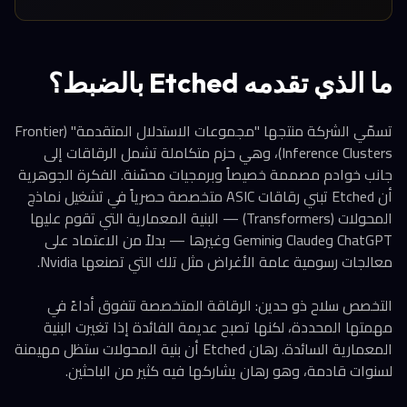
ما الذي تقدمه Etched بالضبط؟
تسمّي الشركة منتجها "مجموعات الاستدلال المتقدمة" (Frontier
Inference Clusters)، وهي حزم متكاملة تشمل الرقاقات إلى
جانب خوادم مصممة خصيصاً وبرمجيات محسّنة. الفكرة الجوهرية
أن Etched تبني رقاقات ASIC متخصصة حصرياً في تشغيل نماذج
المحولات (Transformers) — البنية المعمارية التي تقوم عليها
ChatGPT وClaude وGemini وغيرها — بدلاً من الاعتماد على
معالجات رسومية عامة الأغراض مثل تلك التي تصنعها Nvidia.
التخصص سلاح ذو حدين: الرقاقة المتخصصة تتفوق أداءً في
مهمتها المحددة، لكنها تصبح عديمة الفائدة إذا تغيرت البنية
المعمارية السائدة. رهان Etched أن بنية المحولات ستظل مهيمنة
لسنوات قادمة، وهو رهان يشاركها فيه كثير من الباحثين.