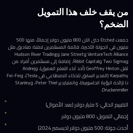
من يقف خلف هذا التمويل
الضخم؟
جمعت Etched حتى الآن 800 مليون دولار إجمالاً، منها 500
مليون في الجولة الأخيرة. قائمة المستثمرين لافتة: صناديق مثل
VentureTech Alliance وJane Street وHudson River Trading
وTwo Sigma وRibbit Capital، إضافة إلى مستثمرين أفراد من
ثقل Geoffrey Hinton (أحد آباء التعلم العميق)، وAndrej
Karpathy (المدير السابق للذكاء الاصطناعي في Tesla)، وFei-Fei
Li (رائدة الرؤية الحاسوبية)، والملياردير Peter Thiel، وStanley
Druckenmiller.
التقييم الحالي: 5 مليار دولار (بعد الأموال)
إجمالي التمويل: 800 مليون دولار
أحدث جولة: 500 مليون دولار (ديسمبر 2024)