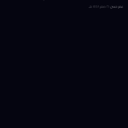
الرمز BMNR أن حيازتها من عملة إيثريوم (ETH) بلغت نحو 5.79 مليون توكن
عمر حسن
·
٢١ صفر ١٤٤٨ هـ