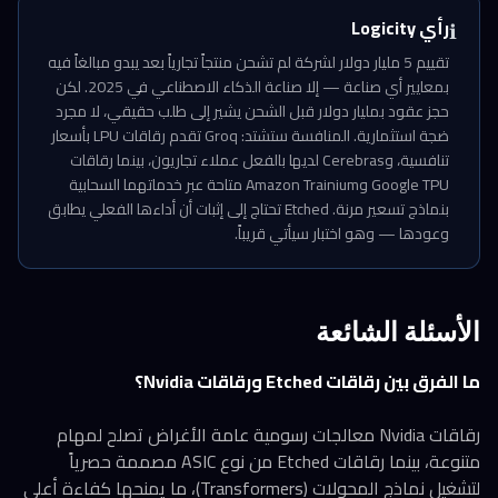
رأي Logicity
ℹ️
تقييم 5 مليار دولار لشركة لم تشحن منتجاً تجارياً بعد يبدو مبالغاً فيه
بمعايير أي صناعة — إلا صناعة الذكاء الاصطناعي في 2025. لكن
حجز عقود بمليار دولار قبل الشحن يشير إلى طلب حقيقي، لا مجرد
ضجة استثمارية. المنافسة ستشتد: Groq تقدم رقاقات LPU بأسعار
تنافسية، وCerebras لديها بالفعل عملاء تجاريون، بينما رقاقات
Google TPU وAmazon Trainium متاحة عبر خدماتهما السحابية
بنماذج تسعير مرنة. Etched تحتاج إلى إثبات أن أداءها الفعلي يطابق
وعودها — وهو اختبار سيأتي قريباً.
الأسئلة الشائعة
ما الفرق بين رقاقات Etched ورقاقات Nvidia؟
رقاقات Nvidia معالجات رسومية عامة الأغراض تصلح لمهام
متنوعة، بينما رقاقات Etched من نوع ASIC مصممة حصرياً
لتشغيل نماذج المحولات (Transformers)، ما يمنحها كفاءة أعلى