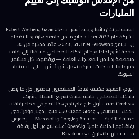
من الإفلاس الوشيك إلى تقييم
المليارات
القصة لم تكن دائماً وردية. أسس Gavin Uberti وRobert Wachen
الشركة عام 2022 بعد انسحابهما من جامعة هارفارد للانضمام
إلى برنامج Thiel Fellowship. في 2023، قدّما مذكرة من 30
صفحة تشرح لماذا سيحتاج الذكاء الاصطناعي مستقبلاً إلى رقاقات
متخصصة بدلاً من المعالجات العامة — ورفضهما كل مستثمر
كبير طرقا بابه. كانت الشركة تعمل شهراً بشهر، على حافة نفاد
السيولة.
اليوم، المشهد مختلف تماماً. المستثمرون يلاحقون كل ما يتصل
بالذكاء الاصطناعي، خاصة تقنيات تسريع الاستدلال. شركة
Cerebras حققت أول طرح عام ناجح هذا العام في قطاع رقاقات
الذكاء الاصطناعي، وGroq جمعت 650 مليون دولار مؤخراً. حتى
عمالقة التقنية — Amazon وGoogle وMicrosoft — يطورون
رقاقاتهم الخاصة داخلياً، وOpenAI أعلنت للتو عن أول رقاقة
مخصصة لها بالتعاون مع Broadcom.