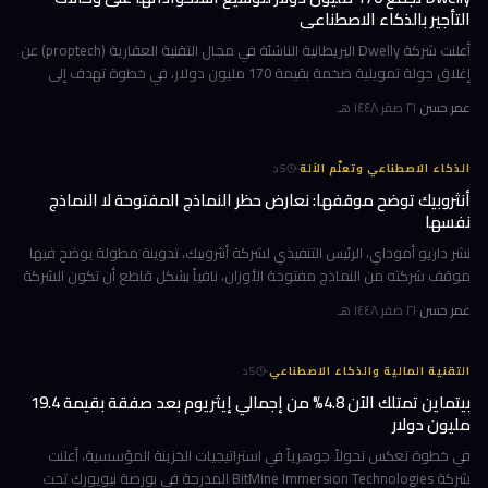
التأجير بالذكاء الاصطناعي
أعلنت شركة Dwelly البريطانية الناشئة في مجال التقنية العقارية (proptech) عن
إغلاق جولة تمويلية ضخمة بقيمة 170 مليون دولار، في خطوة تهدف إلى
تسريع استراتيجيتها القائمة على الاستحواذ على وكالات التأجير
عمر حسن
·
٢١ صفر ١٤٤٨ هـ
·
الذكاء الاصطناعي وتعلّم الآلة
5
د
أنثروبيك توضح موقفها: نعارض حظر النماذج المفتوحة لا النماذج
نفسها
نشر داريو أموداي، الرئيس التنفيذي لشركة أنثروبيك، تدوينة مطولة يوضح فيها
موقف شركته من النماذج مفتوحة الأوزان، نافياً بشكل قاطع أن تكون الشركة
قد طالبت بحظرها. جاء ذلك وسط جدل متصاعد في واشنطن حول كيف
عمر حسن
·
٢١ صفر ١٤٤٨ هـ
·
التقنية المالية والذكاء الاصطناعي
5
د
بيتماين تمتلك الآن 4.8% من إجمالي إيثريوم بعد صفقة بقيمة 19.4
مليون دولار
في خطوة تعكس تحولاً جوهرياً في استراتيجيات الخزينة المؤسسية، أعلنت
شركة BitMine Immersion Technologies المدرجة في بورصة نيويورك تحت