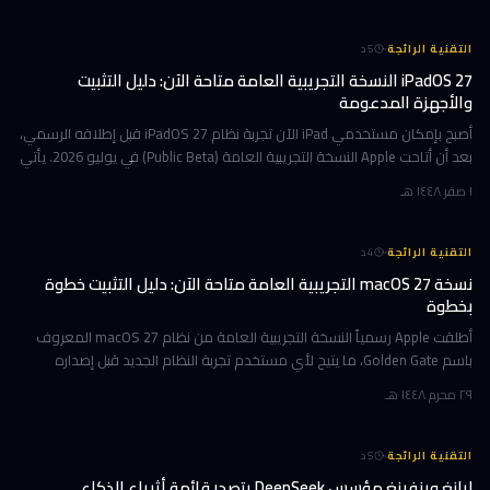
·
التقنية الرائجة
5
د
iPadOS 27 النسخة التجريبية العامة متاحة الآن: دليل التثبيت
والأجهزة المدعومة
أصبح بإمكان مستخدمي iPad الآن تجربة نظام iPadOS 27 قبل إطلاقه الرسمي،
بعد أن أتاحت Apple النسخة التجريبية العامة (Public Beta) في يوليو 2026. يأتي
هذا التحديث حاملاً ترقيات جوهرية تتمحور حول Apple Int
١ صفر ١٤٤٨ هـ
·
التقنية الرائجة
4
د
نسخة macOS 27 التجريبية العامة متاحة الآن: دليل التثبيت خطوة
بخطوة
أطلقت Apple رسمياً النسخة التجريبية العامة من نظام macOS 27 المعروف
باسم Golden Gate، ما يتيح لأي مستخدم تجربة النظام الجديد قبل إصداره
الرسمي المتوقع في خريف 2026. إن كنت تمتلك جهاز Mac بشريحة Apple
٢٩ محرم ١٤٤٨ هـ
·
التقنية الرائجة
5
د
ليانغ وينفينغ مؤسس DeepSeek يتصدر قائمة أثرياء الذكاء