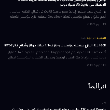
الاصطناعي بثروة 36 مليار دولار
في تحول لافت يعكس إعادة رسم خريطة الثروة في قطاع التقنية العالمي،
أصبح ليانغ وينفينغ مؤسس شركة DeepSeek الصينية أغنى مؤسس لشركة
ذكاء اصطناعي في العالم، بثروة بلغت 36 مليار دولار وفقاً لمؤشر بلومبرغ لل
٢٩ محرم ١٤٤٨ هـ
·
التقنية الرائجة
4
د
HCLTech تنتزع صفقة مرسيدس-بنز بـ1.14 مليار دولار وتُطيح بـInfosys
أعلنت HCLTech الهندية يوم الجمعة فوزها بعقد ضخم تبلغ قيمته 1.14 مليار
دولار لتحويل وإدارة بيئة العمل الرقمية وخدمات الشبكات المؤسسية لصالح
شركة أوروبية كبرى. ولم تُفصح الشركة عن هوية العميل في إفصاحها
٢٩ محرم ١٤٤٨ هـ
اقرأ أيضاً
4
د
Dwelly تجمع 170 مليون دولار لتوسيع استحواذاتها على وكالات