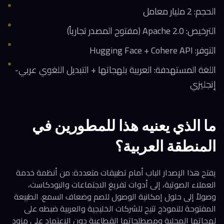
الحجم: 2 مليار معامل
الترخيص: Apache 2.0 (مفتوح المصدر تجارياً)
التوفر: Hugging Face + Cohere API
اللغة المستهدفة: العربية بلهجاتها + التبديل اللغوي عربي-
إنجليزي
ما الذي يعنيه هذا للمطورين في
المنطقة العربية؟
يفتح هذا الإصدار الباب أمام تطبيقات متعددة: من أنظمة خدمة
العملاء الصوتية، إلى أدوات تفريغ الاجتماعات والبودكاست،
وصولاً إلى حلول إمكانية الوصول للصم وضعاف السمع. الطبيعة
المفتوحة للنموذج تتيح للشركات الخليجية والعربية ضبطه على
لهجاتها المحلية ومصطلحاتها القطاعية دون الاعتماد على مزود