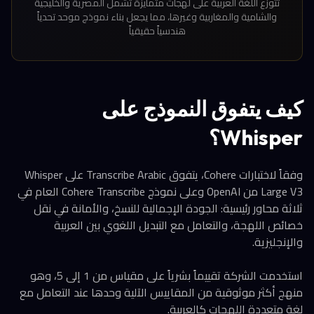
تتوزع اللغة العربية على لهجات متمايزة تشمل المصرية والخليجية
والشامية والمغاربية وغيرها، مما يجعل بناء نموذج موحد تحدياً
هندسياً حقيقياً
كيف يتفوق النموذج على
Whisper؟
وفقاً لاختبارات Cohere، يتفوق Transcribe Arabic على Whisper
Large V3 من OpenAI وعلى نموذج Cohere Transcribe العام في
ثلاثة محاور رئيسية: الجودة الإجمالية للنسخ، والأمانة في نقل
خصائص اللهجة، والتعامل مع التبديل اللغوي بين العربية
والإنجليزية.
استخدمت الشركة تقييماً بشرياً على مقياس من 1 إلى 5، وهو
منهج أكثر موثوقية من المقاييس الآلية وحدها عند التعامل مع
لغة متعددة اللهجات كالعربية.