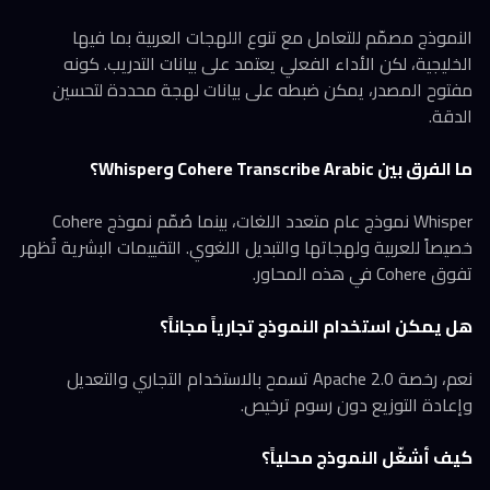
النموذج مصمّم للتعامل مع تنوع اللهجات العربية بما فيها
الخليجية، لكن الأداء الفعلي يعتمد على بيانات التدريب. كونه
مفتوح المصدر، يمكن ضبطه على بيانات لهجة محددة لتحسين
الدقة.
ما الفرق بين Cohere Transcribe Arabic وWhisper؟
Whisper نموذج عام متعدد اللغات، بينما صُمّم نموذج Cohere
خصيصاً للعربية ولهجاتها والتبديل اللغوي. التقييمات البشرية تُظهر
تفوق Cohere في هذه المحاور.
هل يمكن استخدام النموذج تجارياً مجاناً؟
نعم، رخصة Apache 2.0 تسمح بالاستخدام التجاري والتعديل
وإعادة التوزيع دون رسوم ترخيص.
كيف أشغّل النموذج محلياً؟