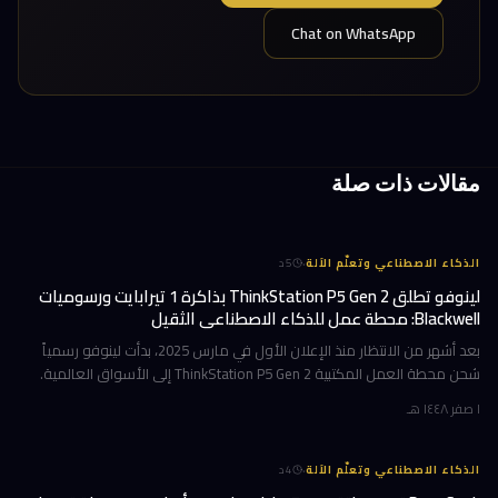
Chat on WhatsApp
مقالات ذات صلة
·
الذكاء الاصطناعي وتعلّم الآلة
5
د
لينوفو تطلق ThinkStation P5 Gen 2 بذاكرة 1 تيرابايت ورسوميات
Blackwell: محطة عمل للذكاء الاصطناعي الثقيل
بعد أشهر من الانتظار منذ الإعلان الأول في مارس 2025، بدأت لينوفو رسمياً
شحن محطة العمل المكتبية ThinkStation P5 Gen 2 إلى الأسواق العالمية.
هذا الجهاز ليس تحديثاً تقليدياً؛ بل هو قفزة معمارية تستهدف ا
١ صفر ١٤٤٨ هـ
·
الذكاء الاصطناعي وتعلّم الآلة
4
د