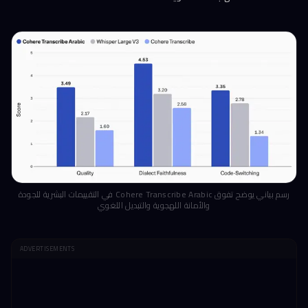
رسم بياني يوضح تفوق Cohere Transcribe Arabic في التقييمات البشرية للجودة
والأمانة اللهجوية والتبديل اللغوي
ADVERTISEMENTS