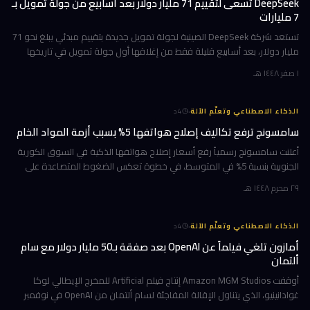
DeepSeek تسعى لتقييم 71 مليار دولار بعد أسابيع من جولة تمويل بـ
7 مليارات
تستعد شركة DeepSeek الصينية لجولة تمويل جديدة بتقييم مبدئي يبلغ نحو 71
مليار دولار، بعد أسابيع قليلة فقط من إغلاقها أول جولة تمويل في تاريخها
بقيمة 7 مليارات دولار. الهدف واضح: بناء مراكز بيانات خاصة
١ صفر ١٤٤٨ هـ
·
الذكاء الاصطناعي وتعلّم الآلة
4
د
سامسونج ترفع تكاليف إصلاح هواتفها 5% بسبب أزمة المواد الخام
أعلنت سامسونج رسمياً رفع أسعار إصلاح هواتفها الذكية في السوق الكورية
الجنوبية بنسبة 5% في المتوسط، في خطوة تعكس الضغوط المتصاعدة على
سلاسل الإمداد العالمية. الزيادة التي تُترجم إلى نحو 11,000 وون كوري
٢٩ محرم ١٤٤٨ هـ
·
الذكاء الاصطناعي وتعلّم الآلة
4
د
أمازون تلغي فيلماً عن OpenAI بعد صفقة بـ50 مليار دولار مع سام
ألتمان
أوقفت Amazon MGM Studios إنتاج فيلم Artificial للمخرج الإيطالي لوكا
غوادانينيو، الذي يتناول الإقالة المفاجئة لسام ألتمان من OpenAI في نوفمبر
2023، وذلك بعد أشهر قليلة من إعلان أمازون شراكة استثمارية ض