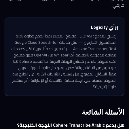
خارجي.
رأي Logicity
ℹ️
إطلاق نموذج ASR عربي مفتوح المصدر بهذا الحجم خطوة نادرة.
المنافسون التجاريون — مثل خدمات Google Cloud Speech-to-
Text وAmazon Transcribe — يقدمون دعماً للعربية لكن كخدمات
مغلقة مدفوعة بالدقيقة. أما Whisper من OpenAI فهو مفتوح
لكنه نموذج عام غير مُحسَّن للهجات العربية. ما تقدمه Cohere هنا
هو مزيج من الانفتاح والتخصص، وهو ما يحتاجه السوق العربي
فعلاً. السؤال المفتوح: هل ستتبنى الشركات الكبرى في الخليج هذا
النموذج لضبطه على لهجة محلية (كالنجدية أو الإماراتية)، أم ستنتظر
حلولاً إقليمية؟
الأسئلة الشائعة
هل يدعم Cohere Transcribe Arabic اللهجة الخليجية؟