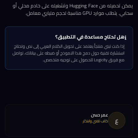
يمكن تحميله من Hugging Face وتشغيله على خادم محلي أو
سحابي. يتطلب موارد GPU مناسبة لحجم ملياري معامل.
هل تحتاج مساعدة في التطبيق؟
ℹ️
إذا كنت تبني منتجاً يعتمد على تحويل الكلام العربي إلى نص وتحتاج
استشارة تقنية حول دمج هذا النموذج أو ضبطه على بياناتك، تواصل
مع فريق Logicity للحصول على توجيه متخصص.
عمر حسن
ع
كاتب تقني وابتكار