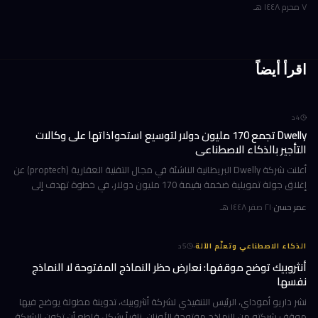
٧ محرم ١٤٤٨ هـ
اقرأ أيضاً
4
د
Dwelly تجمع 170 مليون دولار لتوسيع استحواذاتها على وكالات
التأجير بالذكاء الاصطناعي
أعلنت شركة Dwelly البريطانية الناشئة في مجال التقنية العقارية (proptech) عن
إغلاق جولة تمويلية ضخمة بقيمة 170 مليون دولار، في خطوة تهدف إلى
تسريع استراتيجيتها القائمة على الاستحواذ على وكالات التأجير
عمر حسن
·
٢١ صفر ١٤٤٨ هـ
·
الذكاء الاصطناعي وتعلّم الآلة
5
د
أنثروبيك توضح موقفها: نعارض حظر النماذج المفتوحة لا النماذج
نفسها
نشر داريو أموداي، الرئيس التنفيذي لشركة أنثروبيك، تدوينة مطولة يوضح فيها
موقف شركته من النماذج مفتوحة الأوزان، نافياً بشكل قاطع أن تكون الشركة