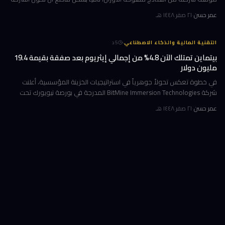
قد طالبت بحظرها. جاء ذلك وسط جدل متصاعد في واشنطن حول كيف
عمر حسن
·
٢١ صفر ١٤٤٨ هـ
·
التقنية المالية والذكاء الاصطناعي
5
د
بيتماين تمتلك الآن 4.8% من إجمالي إيثريوم بعد صفقة بقيمة 19.4
مليون دولار
في خطوة تعكس تحولاً جوهرياً في استراتيجيات الخزينة المؤسسية، أعلنت
شركة BitMine Immersion Technologies المدرجة في بورصة نيويورك تحت
الرمز BMNR أن حيازتها من عملة إيثريوم (ETH) بلغت نحو 5.79 مليون توكن
عمر حسن
·
٢١ صفر ١٤٤٨ هـ