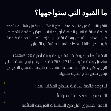
ما القيود التي ستواجهها؟
النقر بالزر الأيمن على خلفية سطح المكتب لا يفعل شيئاً، ولا توجد
قائمة سياقية لتغيير الخلفية أو إعدادات العرض. صفحة التخصيص
في الإعدادات تعرض رسالة تقول إن حزم الثيمات الجديدة قادمة
قريباً، لكن حالياً لا يمكنك تغيير الخلفية أو الألوان.
الدقة أيضاً محدودة. شاشة عريضة بدقة أصلية 5120×1440
ستعمل بدقة مخرجات 2711×763 فقط. الأرقام تبدو مقلقة على
الورق، لكن عملياً عند مسافة مشاهدة طبيعية للتصفح، النصوص
تبقى مقروءة والتجربة مقبولة.
لا توجد قائمة سياقية لسطح المكتب بعد
التخصيص البصري غائب مؤقتاً
الدقة القصوى أقل من الشاشات العريضة الفائقة