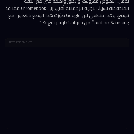
تُحمّل، النصوص مقروءة، والصور واضحة حتى مع الدقة
المنخفضة نسبياً. التجربة الإجمالية أقرب إلى Chromebook مما قد
تتوقع، وهذا منطقي لأن Google طوّرت هذا الوضع بالتعاون مع
Samsung مستفيدةً من سنوات تطوير وضع DeX.
ADVERTISEMENTS