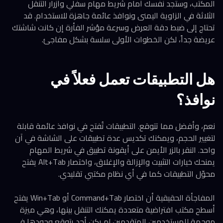
المكتب، وستجد نفسك أمام شريط مهام سفلي وأزرار التنقل
الثلاثة في الزاوية اليمنى ونوافذ عائمة جاهزة للاستخدام. قد
تحتاج إلى ضبط دقة العرض وسرعة مؤشر الفأرة إن كانت شاشتك
عريضة جداً، لكن الخطوات الأولى سلسة بشكل مفاجئ.
هل التطبيقات تعمل فعلاً في
نوافذ؟
نعم، وأفضل مما تتوقع. التطبيقات تُفتح في نوافذ عائمة قابلة
لتغيير الحجم، ويمكنك تكديس عدة تطبيقات على الشاشة في آن
واحد. النقر بالزر الأيمن على أيقونة تطبيق في شريط المهام
يمنحك خيارات التثبيت والإزالة والإغلاق، واختصار Alt+Tab يفتح
محوّل التطبيقات كما في أي نظام مكتبي تقليدي.
المفاجأة الحقيقية أن اختصار Command+Tab أو Win+Tab يفتح
أسطح مكتب افتراضية متعددة يمكنك التنقل بينها، وهي ميزة
موجهة للمستخدمين المتقدمين لم يكن أحد يتوقع وجودها في