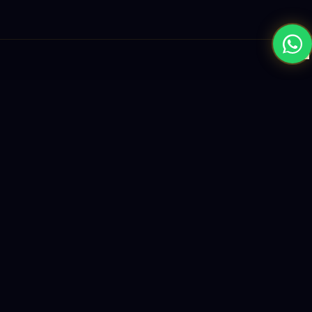
×
نبني المستقبل بحلول الذكاء الاصطناعي والبرمجيات العالمية المستوى
واستراتيجيات النمو القائمة على البيانات.
enquiry@logicity.in
+91 93916 63212
HQ · HYDERABAD