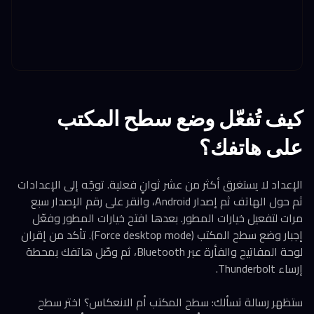
كيف تُفعّل وضع سطح المكتب
على هاتفك؟
الإعداد لا يستغرق أكثر من عشر ثوانٍ فعلية. توجّه إلى الإعدادات
ثم حول الهاتف ثم إصدار Android، وانقر على رقم الإصدار سبع
مرات لتفعيل خيارات المطور. بعدها افتح خيارات المطور وفعّل
إجبار وضع سطح المكتب (Force desktop mode). تأكد من إقران
لوحة المفاتيح والفأرة عبر Bluetooth، ثم وصّل هاتفك بمحطة
إرساء Thunderbolt.
ستظهر رسالة تسألك: سطح المكتب أم الانعكاس؟ اختر سطح