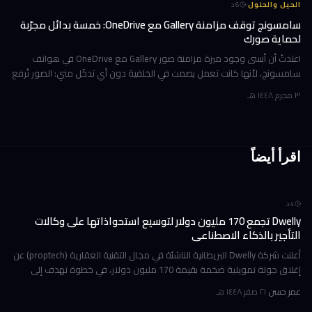
·
الحيل والحلول
6
د
سامسونج توقف مزامنة Gallery مع OneDrive: خمسة بدائل مجرّبة
لحماية صورك
اعتدتُ أن أنسى وجود ميزة مزامنة صور Gallery مع OneDrive في هواتف
سامسونج، لأنها كانت تعمل بصمت في الخلفية دون أي تدخّل مني: الصور تُرفع
تلقائياً إلى السحابة، وتظهر على حاسوبي بعد لحظات، والمحذوفات تخت
٣ محرم ١٤٤٨ هـ
اقرأ أيضاً
4
د
Dwelly تجمع 170 مليون دولار لتوسيع استحواذاتها على وكالات
التأجير بالذكاء الاصطناعي
أعلنت شركة Dwelly البريطانية الناشئة في مجال التقنية العقارية (proptech) عن
إغلاق جولة تمويلية ضخمة بقيمة 170 مليون دولار، في خطوة تهدف إلى
تسريع استراتيجيتها القائمة على الاستحواذ على وكالات التأجير
عمر حسن
·
٢١ صفر ١٤٤٨ هـ