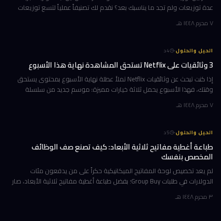
عدة توزيعات ولم تجد ما يناسبك بعد؟ نقدم لك تصنيفاً عملياً لتسع توزيعات
مبنية على Arch، مرتبة وفق تجارب استخدام حقيقية ومعايير و
٧ محرم ١٤٤٨ هـ
·
الحيل والحلول
4
د
3 وثائقيات على Netflix تستحق المشاهدة نهاية هذا الأسبوع
إذا كنت تبحث عن وثائقيات Netflix تملأ عطلة نهاية الأسبوع بمحتوى يستحق
وقتك، فهذا الأسبوع يحمل ثلاثة خيارات مميزة: موسم جديد من سلسلة
تكشف ما وراء كواليس أشهر فريق تشجيع في أمريكا، ورحلة مؤثرة مع رجل ي
٧ محرم ١٤٤٨ هـ
·
الحيل والحلول
5
د
طباعة أغطية مفاتيح ثلاثية الأبعاد: كيف تصنع صف الوظائف
المخصص بنفسك
لم يعد تخصيص لوحة المفاتيح الميكانيكية حكراً على من يدفعون مئات
الدولارات في طلبات Group Buy؛ بفضل طباعة أغطية مفاتيح ثلاثية الأبعاد، صار
بإمكانك تصميم صف الوظائف (Function Row) بالكامل وطباعته في منز
٣ محرم ١٤٤٨ هـ