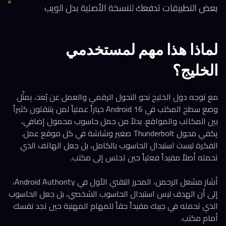
بعض التطبيقات تدفعك للنسخة الأصلية بدل الويب
لماذا هذا مهم لمستخدمي
الخليج؟
مع توجه دول الخليج نحو التحول الرقمي والعمل عن بُعد، يمثّل
وضع سطح المكتب في Android 16 خياراً عملياً لمن يتنقلون كثيراً
بين المكاتب والمواقع. بدلاً من حمل حاسوب محمول إضافي،
يكفي محول Thunderbolt صغير وشاشة في كل موقع عمل.
الفكرة ليست استبدال الحاسوب بالكامل، بل جعل الهاتف الذي
تحمله أصلاً مفيداً فعلياً حين تجلس إلى مكتب.
أشار مشعل الرحمن، المحرر التقني الأول في Android Authority،
إلى أن الهدف ليس استبدال الحاسوب الشخصي، بل جعل الحاسوب
الذي تحمله في جيبك مفيداً حقاً للمهام المهنية حين تجد نفسك
أمام مكتب.