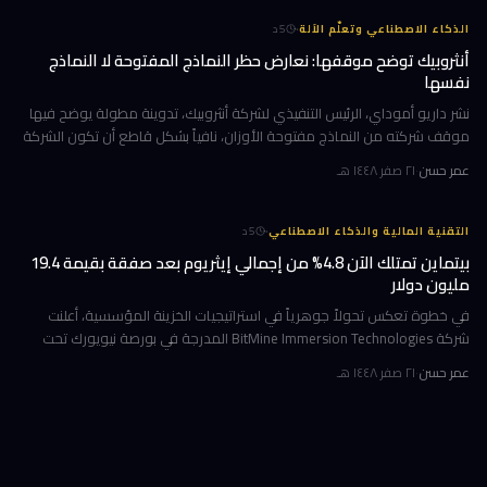
·
الذكاء الاصطناعي وتعلّم الآلة
5
د
أنثروبيك توضح موقفها: نعارض حظر النماذج المفتوحة لا النماذج
نفسها
نشر داريو أموداي، الرئيس التنفيذي لشركة أنثروبيك، تدوينة مطولة يوضح فيها
موقف شركته من النماذج مفتوحة الأوزان، نافياً بشكل قاطع أن تكون الشركة
قد طالبت بحظرها. جاء ذلك وسط جدل متصاعد في واشنطن حول كيف
عمر حسن
·
٢١ صفر ١٤٤٨ هـ
·
التقنية المالية والذكاء الاصطناعي
5
د
بيتماين تمتلك الآن 4.8% من إجمالي إيثريوم بعد صفقة بقيمة 19.4
مليون دولار
في خطوة تعكس تحولاً جوهرياً في استراتيجيات الخزينة المؤسسية، أعلنت
شركة BitMine Immersion Technologies المدرجة في بورصة نيويورك تحت
الرمز BMNR أن حيازتها من عملة إيثريوم (ETH) بلغت نحو 5.79 مليون توكن
عمر حسن
·
٢١ صفر ١٤٤٨ هـ