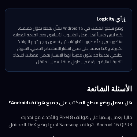
رأي Logicity
ℹ️
وضع سطح المكتب في Android 16 يمثّل نقطة تحوّل حقيقية،
لكنه ليس جاهزاً ليحل محل الحاسوب الأساسي بعد. القيمة الفعلية
ستظهر حين يبدأ مطورو التطبيقات في تحسين واجهاتهم للنوافذ
الكبيرة، وهذا يعتمد على مدى انتشار الاستخدام الفعلي. السوق
الخليجي تحديداً قد يكون محركاً لهذا الانتشار بفضل معدلات اعتماد
التقنية العالية والرغبة في حلول مرنة للعمل المتنقل.
الأسئلة الشائعة
هل يعمل وضع سطح المكتب على جميع هواتف Android؟
حالياً يعمل رسمياً على هواتف Pixel 8 والأحدث مع تحديث
Android 16 QPR3. هواتف Samsung لديها وضع DeX المستقل.