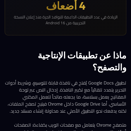
4 أضعاف
الزيادة في عدد التطبيقات الداعمة للنوافذ الحرة منذ إعلان النسخة
التجريبية من Android 16
ماذا عن تطبيقات الإنتاجية
والتصفح؟
تطبيق Google Docs يُفتح في نافذة قابلة للتوسيع، وشريط أدوات
التحرير يتمدد تلقائياً مع تكبير النافذة. إدخال النص عبر لوحة
المفاتيح يعمل بسلاسة، ما يجعله صالحاً للعمل المكتبي
الأساسي. أما Google Drive داخل Chrome فيتيح تصفح الملفات،
لكنه يدفعك نحو التطبيق الأصلي عند محاولة إنشاء مستند جديد.
متصفح Chrome يتعامل مع صفحات الويب بكفاءة: الصفحات