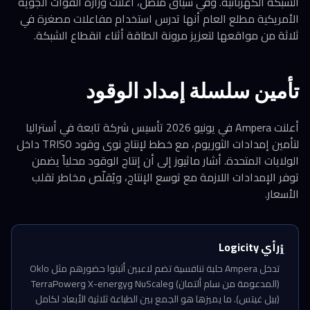
الشبكة الكهربائية. وفي سياق متصل، أعلنت وزارة القوات الجوية
الأمريكية مطلع العام أنها تدرس استخدام مفاعلات مصغرة في
ثلاثة من مواقعها لتعزيز مرونة الطاقة أثناء انقطاع الشبكة.
تأمين سلسلة إمداد الوقود
أعلنت Ampera في يونيو 2026 تأسيس شركة تابعة في أستراليا
لتأمين إمدادات الثوريوم، مع خطط لإنتاج نوى وقود TRISO داخل
الولايات المتحدة. أشار ماثيوز إلى أن إنتاج الوقود محلياً يضمن
توفر الإمدادات اللازمة مع توسع الإنتاج، ويُقلّص مخاطر تقلب
الأسعار.
رأي Logicity
ℹ️
تدخل Ampera حلبة تنافسية تضم لاعبين أثبتوا حضورهم مثل Oklo
(المدعومة من سام ألتمان) وNuScale وX-energy وTerraPower
(بيل غيتس). ما يميزها هو الجمع بين الطباعة ثلاثية الأبعاد لكامل