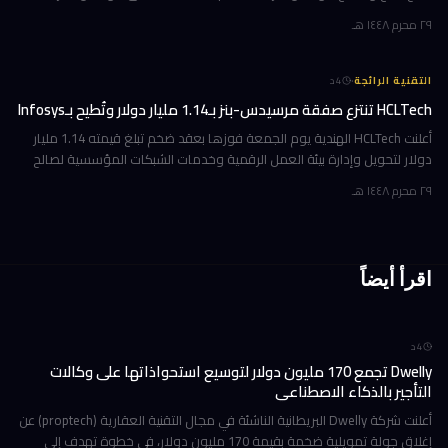
ذكاء اصطناعي في العالم، بثروة بلغت 36 مليار دولار وفقاً لمؤشر بلومبرغ لل
٢٩ محرم ١٤٤٨ هـ
·
التقنية الرائجة
4
د
HCLTech تنتزع صفقة مرسيدس-بنز بـ1.14 مليار دولار وتُطيح بـInfosys
أعلنت HCLTech الهندية يوم الجمعة فوزها بعقد ضخم تبلغ قيمته 1.14 مليار
دولار لتحويل وإدارة بيئة العمل الرقمية وخدمات الشبكات المؤسسية لصالح
شركة أوروبية كبرى. ولم تُفصح الشركة عن هوية العميل في إفصاحها
٢٩ محرم ١٤٤٨ هـ
اقرأ أيضاً
4
د
Dwelly تجمع 170 مليون دولار لتوسيع استحواذاتها على وكالات
التأجير بالذكاء الاصطناعي
أعلنت شركة Dwelly البريطانية الناشئة في مجال التقنية العقارية (proptech) عن
إغلاق جولة تمويلية ضخمة بقيمة 170 مليون دولار، في خطوة تهدف إلى