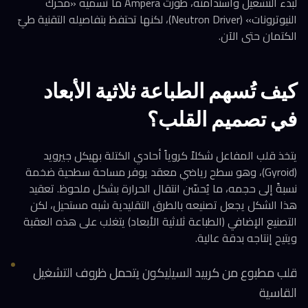
لبدء التشغيل واستدامته، طوّرت Ampera ما تسميه «محرك
النيوترونات» (Neutron Driver)، لكنها تحتفظ بتفاصيله التقنية طيّ
الكتمان حتى الآن.
كيف تُسهم الطباعة ثلاثية الأبعاد
في تصميم القلب؟
يتخذ قلب المفاعل شكلاً كروياً أحادي الكتلة بهيكل جيرويد
(Gyroid)، وهو سطح رياضي معقد يوفر مساحة سطحية ضخمة
نسبةً إلى حجمه، ما يُحسّن انتقال الحرارة بشكل ملحوظ. تعقيد
هذا الشكل يجعل تصنيعه بالطرق التقليدية شبه مستحيل، لكن
التصنيع الإضافي (الطباعة ثلاثية الأبعاد) يتغلب على هذه العقبة
ويتيح إنتاجه بدقة عالية.
قلب مطبوع من كربيد السيليكون يتحمل ظروف التشغيل
القاسية