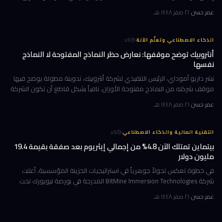
تسريع استراتيجيتها القائمة على الاستحواذ على وكالات التأجير
عمر حسن
·
٢١ صفر ١٤٤٨ هـ
·
الذكاء الاصطناعي وتعلّم الآلة
5
د
أنثروبيك توضح موقفها: نعارض حظر النماذج المفتوحة لا النماذج
نفسها
نشر داريو أموداي، الرئيس التنفيذي لشركة أنثروبيك، تدوينة مطولة يوضح فيها
موقف شركته من النماذج مفتوحة الأوزان، نافياً بشكل قاطع أن تكون الشركة
قد طالبت بحظرها. جاء ذلك وسط جدل متصاعد في واشنطن حول كيف
عمر حسن
·
٢١ صفر ١٤٤٨ هـ
·
التقنية المالية والذكاء الاصطناعي
5
د
بيتماين تمتلك الآن 4.8% من إجمالي إيثريوم بعد صفقة بقيمة 19.4
مليون دولار
في خطوة تعكس تحولاً جوهرياً في استراتيجيات الخزينة المؤسسية، أعلنت
شركة BitMine Immersion Technologies المدرجة في بورصة نيويورك تحت
الرمز BMNR أن حيازتها من عملة إيثريوم (ETH) بلغت نحو 5.79 مليون توكن
عمر حسن
·
٢١ صفر ١٤٤٨ هـ