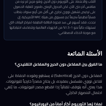
القلب والاعتماد على الثوريوم دون الحرج، وهو مزيج لم نره من
منافس آخر حتى الآن. لكن الجدول الزمني طموح للغاية: الحصول
على ترخيص تشغيل نووي تجاري في أقل من أربع سنوات يتطلب
مساراً تنظيمياً سريعاً غير مسبوق من هيئة NRC الأمريكية. إن
نجحت، فقد تُسهم في سد فجوة الطاقة النظيفة لمراكز البيانات التي
تستهلك حالياً نحو 1-1.5% من الكهرباء العالمية وتتضاعف احتياجاتها
مع موجة الذكاء الاصطناعي.
الأسئلة الشائعة
ما الفرق بين المفاعل دون الحرج والمفاعل التقليدي؟
المفاعل دون الحرج (Subcritical) لا يستطيع وقوده الحفاظ على
تفاعل نووي متسلسل بمفرده، بل يحتاج مصدراً خارجياً للنيوترونات.
هذا يعني أنه يتوقف تلقائياً إذا انقطع مصدر النيوترونات، ما يُلغي
احتمال الانصهار الكارثي.
لماذا يُعدّ الثوريوم أكثر أماناً من اليورانيوم؟