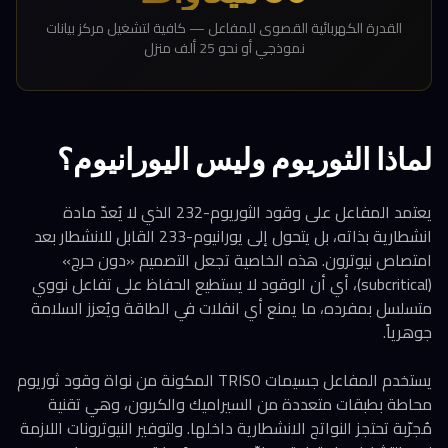
القدرة الكهربائية القصوى للمفاعل — كافية لتشغيل مركز بيانات
نموذجي أو نحو 25 ألف منزل
لماذا الثوريوم وليس اليورانيوم؟
يعتمد المفاعل على وقود الثوريوم-232 الذي لا يُعدّ مادة
انشطارية بذاته، بل يتحول إلى يورانيوم-233 القابل للانشطار بعد
امتصاص نيوترون. هذه الخاصية تجعل التصميم «دون حرج»
(subcritical)، أي أن الوقود لا يستطيع الحفاظ على تفاعل نووي
متسلسل بمفرده، ما يمنع أي انفلات في الطاقة ويُعزز السلامة
جوهرياً.
يستخدم المفاعل جسيمات TRISO المكونة من نواة وقود ثوريوم
محاطة بطبقات متعددة من السيراميك والكربون، وهي تقنية
مُجرّبة تحتجز النواتج الانشطارية داخلها. ولتوفير النيوترونات اللازمة