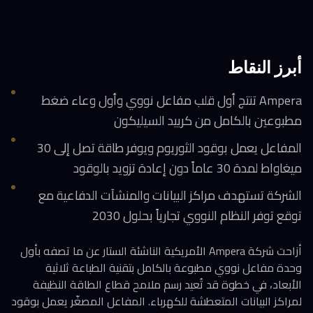
أبرز النقاط
Ampera تنتج أول قلب مفاعل نووي وأول وعاء ضغط
مطبوعين بالكامل من كربيد السيليكون
المفاعل يعمل بوقود الثوريوم ويوفر طاقة تصل إلى 30
ميغاواط لمدة 30 عاماً دون إعادة تزويد بالوقود
الشركة تستهدف مراكز البيانات والمنشآت الدفاعية مع
توقع توفر النظام النووي تجارياً بحلول 2030
أزاحت شركة Ampera الأمريكية الناشئة الستار عن ما تصفه بأول
وحدة مفاعل نووي مطبوعة بالكامل بتقنية الطباعة ثلاثية
الأبعاد، في خطوة قد تُعيد رسم ملامح قطاع الطاقة النظيفة
لمراكز البيانات المتعطشة للكهرباء. المفاعل المصغّر يعمل بوقود