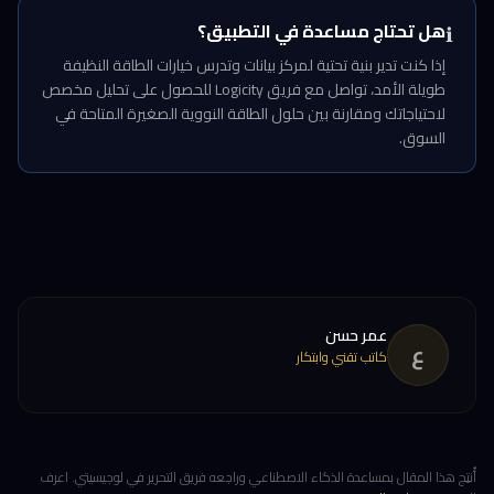
هل تحتاج مساعدة في التطبيق؟
ℹ️
إذا كنت تدير بنية تحتية لمركز بيانات وتدرس خيارات الطاقة النظيفة
طويلة الأمد، تواصل مع فريق Logicity للحصول على تحليل مخصص
لاحتياجاتك ومقارنة بين حلول الطاقة النووية الصغيرة المتاحة في
السوق.
عمر حسن
ع
كاتب تقني وابتكار
أُنتِج هذا المقال بمساعدة الذكاء الاصطناعي وراجعه فريق التحرير في لوجيسيتي. اعرف