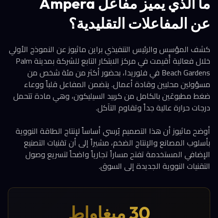
ما الذي يميز مفاعل Ampera
عن المفاعلات التقليدية؟
كشف المؤسس والرئيس التنفيذي براين ماثيوز عن النموذج الأولي
خلال فعالية أُقيمت في مركز الابتكار التابع للشركة بمدينة Palm
Beach Gardens في فلوريدا، بحضور أكثر من مئة شخص من
مسؤولين محليين وقادة أعمال. يتضمن المفاعل قلباً ووعاء
ضغط مطبوعَين بالكامل من كربيد السيليكون، وهي مادة تتحمل
درجات حرارة عالية جداً وتقاوم التآكل.
أوضح ماثيوز أن هذا التصميم يُرسي أساساً لإنتاج الطاقة النووية
بأسلوب المصانع والإنتاج الضخم، مشيراً إلى أن تقنيات التصنيع
الإضافي المستخدمة تفتح مساراً تجارياً واضحاً لتسريع وصول
التقنيات النووية الجديدة إلى السوق.
30 ميغاواط