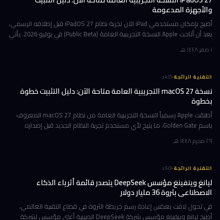
والأجهزة المدعومة
أصبح بإمكان مستخدمي iPad الآن تجربة نظام iPadOS 27 قبل إطلاقه الرسمي،
بعد أن أتاحت Apple النسخة التجريبية العامة (Public Beta) في يوليو 2026. يأتي
هذا التحديث حاملاً ترقيات جوهرية تتمحور حول Apple Int
١ صفر ١٤٤٨ هـ
·
التقنية الرائجة
4
د
نسخة macOS 27 التجريبية العامة متاحة الآن: دليل التثبيت خطوة
بخطوة
أطلقت Apple رسمياً النسخة التجريبية العامة من نظام macOS 27 المعروف
باسم Golden Gate، ما يتيح لأي مستخدم تجربة النظام الجديد قبل إصداره
الرسمي المتوقع في خريف 2026. إن كنت تمتلك جهاز Mac بشريحة Apple
٢٩ محرم ١٤٤٨ هـ
·
التقنية الرائجة
5
د
ليانغ وينفينغ مؤسس DeepSeek يتصدر قائمة أثرياء الذكاء
الاصطناعي بثروة 36 مليار دولار
في تحول لافت يعكس إعادة رسم خريطة الثروة في قطاع التقنية العالمي،
أصبح ليانغ وينفينغ مؤسس شركة DeepSeek الصينية أغنى مؤسس لشركة