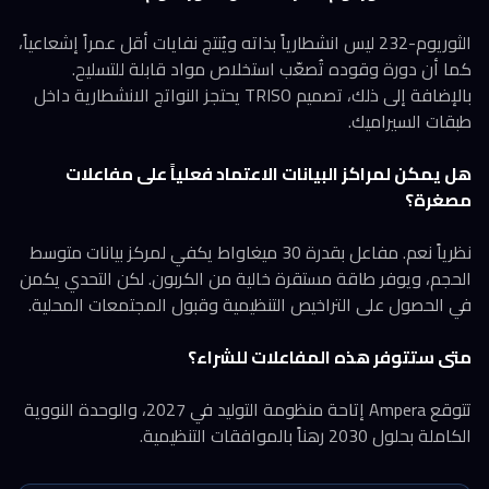
الثوريوم-232 ليس انشطارياً بذاته ويُنتج نفايات أقل عمراً إشعاعياً،
كما أن دورة وقوده تُصعّب استخلاص مواد قابلة للتسليح.
بالإضافة إلى ذلك، تصميم TRISO يحتجز النواتج الانشطارية داخل
طبقات السيراميك.
هل يمكن لمراكز البيانات الاعتماد فعلياً على مفاعلات
مصغرة؟
نظرياً نعم. مفاعل بقدرة 30 ميغاواط يكفي لمركز بيانات متوسط
الحجم، ويوفر طاقة مستقرة خالية من الكربون. لكن التحدي يكمن
في الحصول على التراخيص التنظيمية وقبول المجتمعات المحلية.
متى ستتوفر هذه المفاعلات للشراء؟
تتوقع Ampera إتاحة منظومة التوليد في 2027، والوحدة النووية
الكاملة بحلول 2030 رهناً بالموافقات التنظيمية.