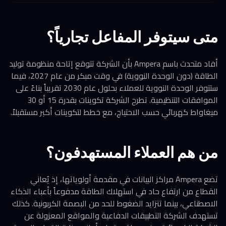
متى سيتوفر المفاعل تجارياً؟
أفاد متحدث باسم Ampera بأن الشركة تتوقع إتاحة منظومة توليد
الطاقة (دون الوحدة النووية) في وقت مبكر من عام 2027، فيما
ستتوفر الوحدة النووية للعملاء بحلول عام 2030 تقريباً بناءً على
الموافقات التنظيمية. تطرح الشركة تكوينات بقدرة 15 أو 30
ميغاواط كهربائي حسب الاحتياج، مع خطط لتكوينات أكبر مستقبلاً.
من هم العملاء المستهدفون؟
تضع Ampera مراكز البيانات في مقدمة أولوياتها، إذ يُعاني
القطاع من ارتفاع حاد في استهلاك الطاقة مدفوعاً بأعباء الذكاء
الاصطناعي، بينما تتزايد الضغوط للحد من البصمة الكربونية. كذلك
تستهدف الشركة التطبيقات الدفاعية والمواقع المعزولة عن