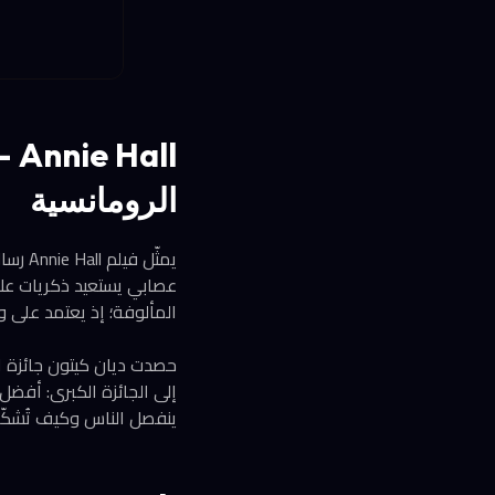
الرومانسية
يمثّل
عصابي يستعيد ذكريات علاق
المألوفة؛ إذ يعتمد على و
حصدت ديان كيتون جائزة ا
إلى الجائزة الكبرى: أفضل 
ينفصل الناس وكيف تُشكّل الذكريات نظرتن