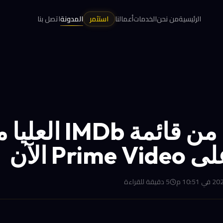
الرئيسية
من نحن
الخدمات
أعمالنا
استثمر
المدونة
اتصل بنا
5 أفلام من قائمة MDb
Prim الآن
5
دقيقة للقراءة