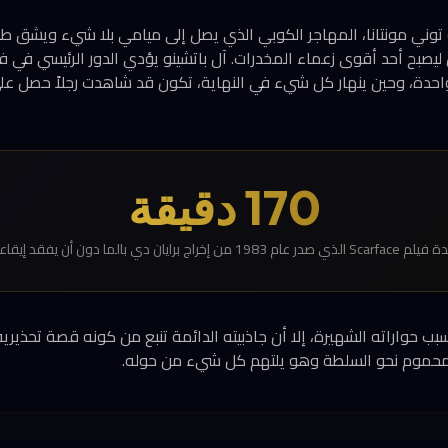
يلم Scarface قصة توني مونتانا، المهاجر الكوبي الذي يصل إلى ميامي بلا شيء ويشق
ليصبح أحد أقوى زعماء المخدرات. آل باتشينو يؤدي الدور الرئيسي في في
احدة، وحين ينهار كل شيء في النهاية، تكون قد شاهدت رجلاً حصل عل
170 دقيقة
Scar الذي صدر عام 1983 من إخراج برايان دي بالما دون أن يفقد إيقاعه
ً بسبب حواراته الشهيرة، إلا أن جاذبيته الدائمة تنبع من كونه قصة تحذير
موم نحو السلطة وهو يلتهم كل شيء من حوله.