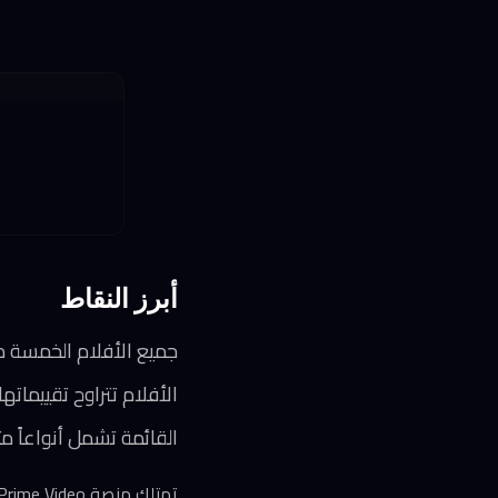
أبرز النقاط
جميع الأفلام الخمسة متاحة لمشتركي deo
الأفلام تتراوح تقييماتها بين 8.0 و9.0 على IMDb وتمثل حقباً سين
القائمة تشمل أنواعاً مت