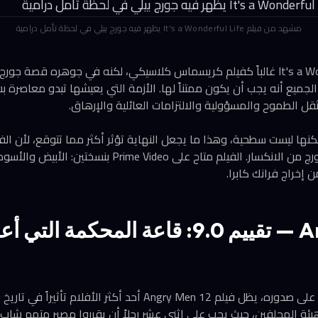
مشهد من فيلم It's a Wonderful Life يظهر فيه جورج بيلي في لحظة تأمل درامية
يُعامَل فيلم It's a Wonderful Life غالباً كفيلم كريسماس كلاسيكي، لكنه في جوهره ق
الجميع أنه يجب أن يكون ممتناً لها. الأزمة التي يعيشها تبدو معاص
قل الطموح والمسؤولية والالتزامات العائلية والإرهاق.
كنها ليست سطحية، وهذا ما يجعل النهاية تؤثر أكثر مما تتوقع، لأن الفي
في إظهار مدى اقتراب جورج من الانكسار. الفيلم متاح على e Video
12 Angry Men — تقييم 9.0: قاعة المحكمة ا
بعد مرور نحو سبعة عقود على صدوره، يظل فيلم 12 Angry Men أحد أكثر الأف
هيئة المحلفين، حيث يجب على اثني عشر رجلاً أن يقرروا مصير متهم شاب. 