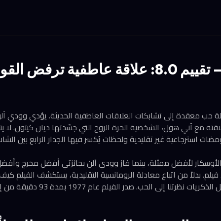
Annie Hall — تقييم 8.0: علاقة عاطفية ترفض ا
 فيلم Annie Hall رسالة حب معقدة إلى تشابكات العلاقات العاطفية الحديثة. يؤدي و
ته مع آني هول، الشخصية الحرة الروح التي جسّدتها ديان كيتون. لا يتب
مضات استرجاعية غير تقليدية ولحظات يُكسر فيها الجدار الرابع بين الش
لأوسكار لأفضل ممثلة، بينما فاز وودي آلن بجائزتي أفضل مخرج وأفضل
فيلم. بدلاً من اتباع معادلة الرومانسية التقليدية، يستكشف الفيلم كيف
ا إلى الحب. صدر الفيلم عام 1977 بمدة 93 دقيقة من إخراج وودي آلن.