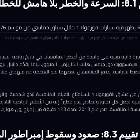
مشهد من فيلم Rush يظهر فيه سيارات فورمولا 1 خلال سباق حماسي من موسم 1976
 رياضية سيرة ذاتية مبنية على واحدة من أعظم المنافسات في تاريخ رياضة الس
دي كريس هيمسوورث دور جيمس هانت الكاريزمي المتهور، بينما يقدّم دانيال برول 
نضبط بشراسة. يدفع المتنافسان بعضهما نحو العظمة عبر منهجين متناقض
لا يحتاج المشاهد أن يكون من عشاق الفورمولا 1 للاستمتاع بالفيلم. المنافسة
ة تجعل كل تجاوز وتصادم يبدو خطيراً. إنه من الأفلام الرياضية النادرة
عام 2013 بمدة 123 دقيقة من إخراج رون هوارد.