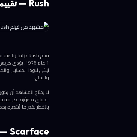
Rush — تقييم 8.1: السرعة والخطر بلا هامش للخطأ
فيلم Rush دراما
1 عام 1976. يؤ
نيكي لاودا الحسابي والم
والنجاح.
السباق مصوّرة بطريقة حسي
بالخطر بقدر ما تُشعره بحماسة المنافسة. صدر 
Scarface — تقييم 8.3: صعود وسقوط إمبراطور المخدرات