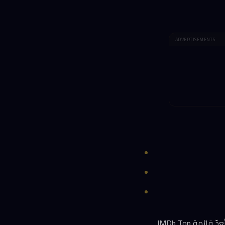
ADVERTISEMENTS
تمتلك منصة Prime Video مكتبة سينمائية تضم بعضاً من أكثر الأفلام احتفاءً في تاريخ السينما. وتُعدّ قائمة IMDb Top