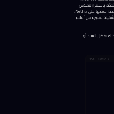
حدَّث باستمرار لتعكس
الأعمال التي أثبتت جدارتها على المدى الطويل. لكن هذه الأفلام لا تتوفر جميعها على منصة واحدة؛ بعضها على Netflix،
 Max، وكثير منها محجوب خلف جدار الإيجار المدفوع. رغم ذلك، تحتفظ Prime Video بتشكيلة مميزة من أفلام
ذلك بفضل السرد أو
ADVERTISEMENTS