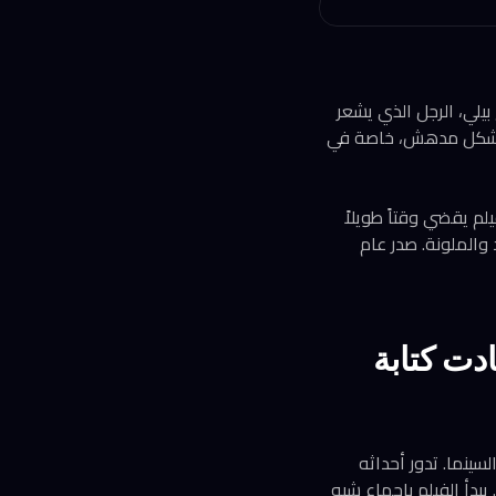
صة جورج بيلي، الرجل الذي يشعر
رة بشكل مدهش، خاصة في
لم يقضي وقتاً طويلاً
Prim بنسختين: الأبيض والأسود والملونة. صدر عام
لتي أعادت كتابة
لام تأثيراً في تاريخ السينما. تدور أحداثه
يبدأ الفيلم بإجماع شبه