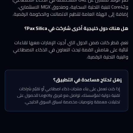
وCore42 للبنية التحتية السحابية، وصندوق MGX الاستثماري،
إضافة إلى الهيئة العامة لتنظيم الاتصالات والحكومة الرقمية.
هل هناك دول خليجية أخرى شاركت في Pax Silica؟
نعم، قطر كانت ضمن الدول التي أجرت الإمارات معها لقاءات
ثنائية على هامش القمة لبحث التعاون في الذكاء الاصطناعي
والبنية التحتية الرقمية.
هل تحتاج مساعدة في التطبيق؟
ℹ️
إذا كنت تعمل على بناء منتجات ذكاء اصطناعي أو تقيّم شراكات
تقنية دولية لمؤسستك، تواصل مع فريق Logicity للحصول على
تحليلات معمقة وتوصيات مخصصة لسياق السوق الخليجي.