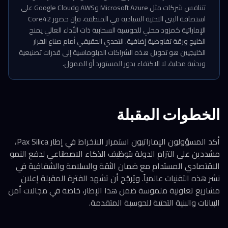
تتنافس شركات مثل Microsoft Azure وAWS وGoogle Cloud على
استضافة البنى التحتية السيادية في المنطقة، فإن حضور Core42
الإماراتية كمزود محلي للحوسبة السحابية ذات الأداء العالي يمنح
الخليج ورقة تفاوضية إضافية. التحدي الحقيقي أمام صناع القرار
الخليجيين هو تحويل هذه الشراكات الدبلوماسية إلى قدرات تصنيعية
وبحثية محلية، لا الاكتفاء بدور المستورد أو الممول.
الخطوات المقبلة
أكد المسؤولون الإماراتيون استمرار الانخراط في إطار Pax Silica،
مشددين على التزام الدولة بتوظيف الذكاء الاصطناعي لدفع النمو
الاقتصادي المستدام مع ضمان الثقة والسلامة والشفافية في
نشر هذه التقنيات عالمياً. ويُرجّح أن تشهد الفترة المقبلة إعلان
مشاريع تعاونية ملموسة ضمن هذا الإطار، خاصة في مجالات أمن
البيانات والبنية التحتية للحوسبة المتقدمة.