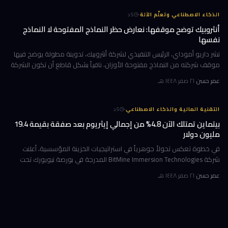
·
الذكاء الاصطناعي وتعلّم الآلة
5
د
أنثروبيك توضح موقفها: نعارض حظر النماذج المفتوحة لا النماذج
نفسها
نشر داريو أموداي، الرئيس التنفيذي لشركة أنثروبيك، تدوينة مطولة يوضح فيها
موقف شركته من النماذج مفتوحة الأوزان، نافياً بشكل قاطع أن تكون الشركة
قد طالبت بحظرها. جاء ذلك وسط جدل متصاعد في واشنطن حول كيف
عمر حسن
·
٢١ صفر ١٤٤٨ هـ
·
التقنية المالية والذكاء الاصطناعي
5
د
بيتماين تمتلك الآن 4.8% من إجمالي إيثريوم بعد صفقة بقيمة 19.4
مليون دولار
في خطوة تعكس تحولاً جوهرياً في استراتيجيات الخزينة المؤسسية، أعلنت
شركة BitMine Immersion Technologies المدرجة في بورصة نيويورك تحت
الرمز BMNR أن حيازتها من عملة إيثريوم (ETH) بلغت نحو 5.79 مليون توكن
عمر حسن
·
٢١ صفر ١٤٤٨ هـ