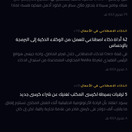
هناك برنامج بسيط لا يتجاوز مئتي سطر من الكود أذهل مبتكره نفسه: لماذا
يثق الناس بآلة لا تفهم شيئاً؟ هذا البرنامج هو ELIZA، وقد وُلد عا
٢٩ محرم ١٤٤٨ هـ
·
الذكاء الاصطناعي في الأعمال
7
د
42 أداة ذكاء اصطناعي للعمل: من الوكلاء الذكية إلى البرمجة
بالإحساس
في قمة Cisco للذكاء الاصطناعي خلال فبراير الماضي، واجه جينسن هوانغ
الرئيس التنفيذي لشركة Nvidia المخاوف المتصاعدة من استبدال الذكاء
الاصطناعي للعمال بجملة باتت الأكثر تداولاً هذا العام: لن تخسر وظيفتك
٨ محرم ١٤٤٨ هـ
·
الذكاء الاصطناعي في الأعمال
4
د
5 ترقيات بسيطة لكرسي المكتب تغنيك عن شراء كرسي جديد
يسود اعتقاد بأن الراحة الأرغونومية الحقيقية أثناء العمل المكتبي تستلزم إنفاق
ما يقارب ألف دولار على كرسي فاخر من علامة تجارية راقية. لكن إن كان
كرسيك الحالي يمتلك هيكلاً متيناً ولا ينقصه سوى الدعم أو
٨ محرم ١٤٤٨ هـ