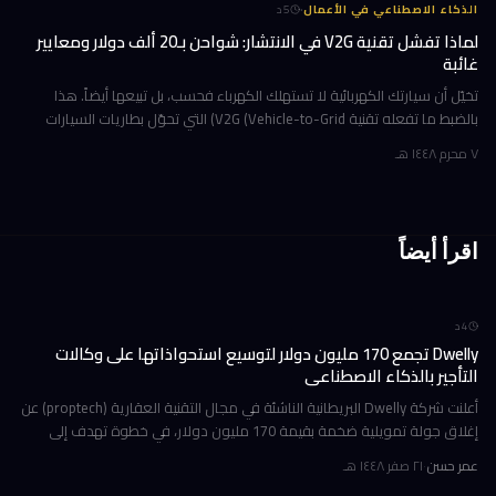
·
الذكاء الاصطناعي في الأعمال
5
د
لماذا تفشل تقنية V2G في الانتشار: شواحن بـ20 ألف دولار ومعايير
غائبة
تخيّل أن سيارتك الكهربائية لا تستهلك الكهرباء فحسب، بل تبيعها أيضاً. هذا
بالضبط ما تفعله تقنية V2G (Vehicle-to-Grid) التي تحوّل بطاريات السيارات
الكهربائية إلى محطات طاقة متنقلة تدعم الشبكة الكهربائية
٧ محرم ١٤٤٨ هـ
اقرأ أيضاً
4
د
Dwelly تجمع 170 مليون دولار لتوسيع استحواذاتها على وكالات
التأجير بالذكاء الاصطناعي
أعلنت شركة Dwelly البريطانية الناشئة في مجال التقنية العقارية (proptech) عن
إغلاق جولة تمويلية ضخمة بقيمة 170 مليون دولار، في خطوة تهدف إلى
تسريع استراتيجيتها القائمة على الاستحواذ على وكالات التأجير
عمر حسن
·
٢١ صفر ١٤٤٨ هـ