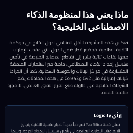
ماذا يعني هذا لمنظومة الذكاء
الاصطناعي الخليجية؟
تعكس هذه المشاركة الثقل المتنامي لدول الخليج في حوكمة
التقنية العالمية. فحضور قطر ضمن الدول التي عقدت الإمارات
معها لقاءات ثنائية يشير إلى تقاطع المصالح الخليجية في تأمين
سلاسل إمداد الذكاء الاصطناعي، خاصة مع استثمارات المنطقة
المتسارعة في مراكز البيانات والحوسبة السحابية. كما أن انخراط
كيانات إماراتية مثل G42 وCore42 في هذه المحادثات يضع
الشركات الخليجية على طاولة صنع القرار التقني العالمي، لا مجرد
متلقية للتقنية.
رأي Logicity
ℹ️
تمثل قمة Pax Silica نموذجاً جديداً للدبلوماسية التقنية يتجاوز
الاتفاقيات التجارية التقليدية إلى تأمين سلاسل الإمداد الحرجة. وبينما