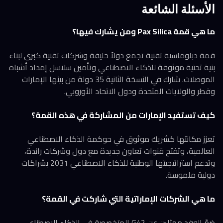
الأسئلة الشائعة
ما هي قمة Pax Silica ومن يشارك فيها؟
قمة دبلوماسية تقنية تجمع دولاً حليفة وشركات تقنية كبرى لبناء
بنية تحتية موثوقة للذكاء الاصطناعي وتأمين سلاسل إمداد أشباه
الموصلات. شارك في النسخة الثانية 35 دولة من بينها الإمارات
وقطر والولايات المتحدة ودول الاتحاد الأوروبي.
كيف تستفيد الإمارات من المشاركة في هذه القمة؟
تعزز مكانتها كشريك موثوق في حوكمة الذكاء الاصطناعي
العالمية، وتفتح قنوات تعاون جديدة مع دول وشركات رائدة،
وتدعم استراتيجيتها الوطنية للذكاء الاصطناعي 2031 بشراكات
دولية ملموسة.
ما هي الشركات الإماراتية التي شاركت في القمة؟
ضمّ الوفد ممثلين عن G42 المتخصصة في الذكاء الاصطناعي،