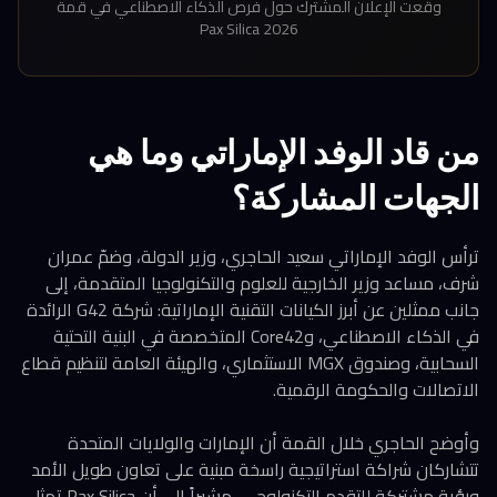
وقّعت الإعلان المشترك حول فرص الذكاء الاصطناعي في قمة
Pax Silica 2026
من قاد الوفد الإماراتي وما هي
الجهات المشاركة؟
ترأس الوفد الإماراتي سعيد الحاجري، وزير الدولة، وضمّ عمران
شرف، مساعد وزير الخارجية للعلوم والتكنولوجيا المتقدمة، إلى
جانب ممثلين عن أبرز الكيانات التقنية الإماراتية: شركة G42 الرائدة
في الذكاء الاصطناعي، وCore42 المتخصصة في البنية التحتية
السحابية، وصندوق MGX الاستثماري، والهيئة العامة لتنظيم قطاع
الاتصالات والحكومة الرقمية.
وأوضح الحاجري خلال القمة أن الإمارات والولايات المتحدة
تتشاركان شراكة استراتيجية راسخة مبنية على تعاون طويل الأمد
ورؤية مشتركة للتقدم التكنولوجي، مشيراً إلى أن Pax Silica تمثل