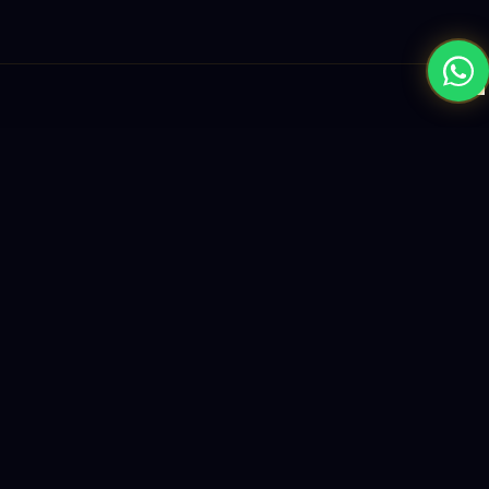
×
نبني المستقبل بحلول الذكاء الاصطناعي والبرمجيات العالمية المستوى
واستراتيجيات النمو القائمة على البيانات.
enquiry@logicity.in
+91 93916 63212