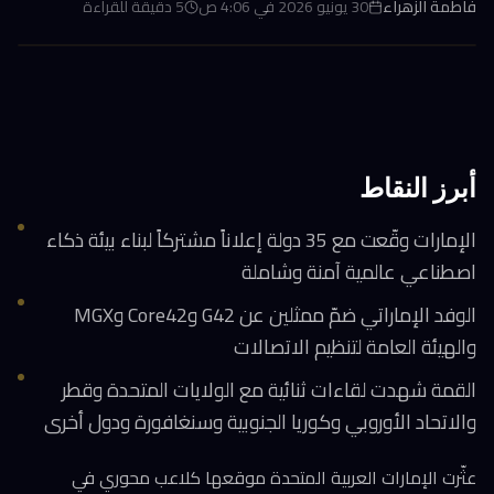
فاطمة الزهراء
30 يونيو 2026 في 4:06 ص
5
دقيقة للقراءة
أبرز النقاط
الإمارات وقّعت مع 35 دولة إعلاناً مشتركاً لبناء بيئة ذكاء
اصطناعي عالمية آمنة وشاملة
الوفد الإماراتي ضمّ ممثلين عن G42 وCore42 وMGX
والهيئة العامة لتنظيم الاتصالات
القمة شهدت لقاءات ثنائية مع الولايات المتحدة وقطر
والاتحاد الأوروبي وكوريا الجنوبية وسنغافورة ودول أخرى
عثّرت الإمارات العربية المتحدة موقعها كلاعب محوري في