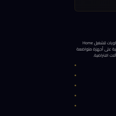
على عكس أنظمة التشغيل التقليدية، بُني Home Assistant OS حول Docker ويستخدم محرك الحاويات لتشغيل Home
ءة عالية على أجهزة متواضعة