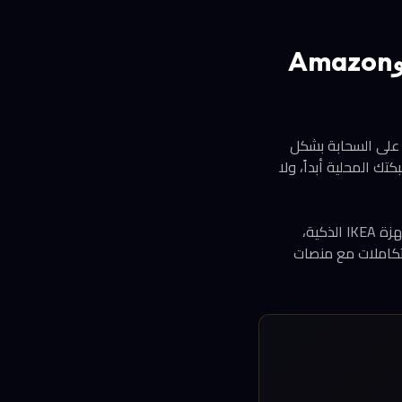
ما الذي يميز Home Assistant عن Google Nest وAmazon
ينما تعتمد منظومات مثل Amazon Echo Smart Hub وGoogle Nest Hub وتطبيق Apple Home على السحابة بشكل
ادر شبكتك المحلية أبداً، ولا
يدعم النظام أكثر من 2700 تكامل تشمل تقريباً كل علامة تجارية يمكن تخيلها: Philips Hue، وأجهزة IKEA الذكية،
 إضافة إلى خدمات مثل AccuWeather وAdGuard Home وحتى تكاملات مع منصات