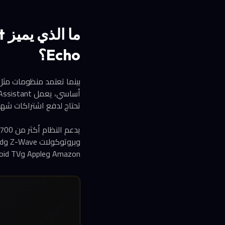
Echo؟
تحتاج لدفع اشتراكات شهر
Amazon وApple وAndroid TV.