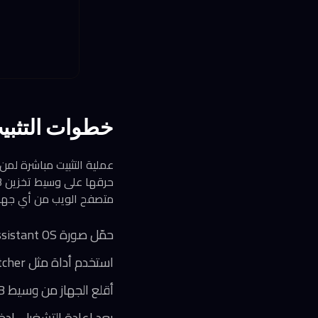
خطوات التثب
عملية التثبيت مباشرة لمن
متصفح الويب من أي جهاز
حمّل صورة Home Assistant OS المناسبة لمعمارية جهازك من الموقع الرسمي
استخدم أداة مثل Balena Etcher لحرق الصورة على USB
أقلع الجهاز من وسيط USB واتبع تعليمات التثبيت
بعد إعادة التشغيل، ادخل للوحة التح