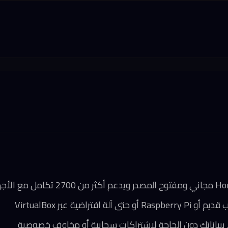
افتراضية عبر VirtualBox
لاً ببياناتك دون الحاجة لاشتراكات سحابية أو مخاوف خصوصية