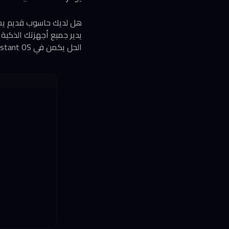
هل لديك حاسوب قديم يجمع
يدير جميع أجهزتك الذكية
الحل يكمن في Home Assistant OS، النظام المفتوح المصدر الذي يضم أكثر من مليوني تثبيت نشط حول العالم.