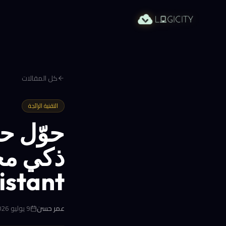
كل المقالات
التقنية الرائجة
حوّل ح
istant
عمر حسن
9 يوليو 2026 في 9:11 ص