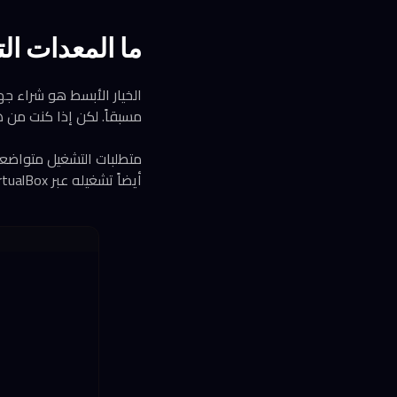
ما المعدات الت
مسبقاً. لكن إذا كنت من ه
أيضاً تشغيله عبر VirtualBox كآلة افتراضية إذا كنت تريد تجربته أولاً دون التأثير على نظامك الأساسي.