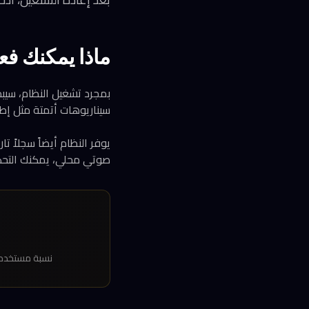
ماذا يمكنك فعل
بمجرد تشغيل النظام، سيبد
سيناريوهات أتمتة مثل إط
يوفر النظام أيضاً سجلاً
صوتي محلي، يمكنك التحكم 
نسبة مستخدمي Home Assistant الذين يشغلونه على أجهزة مخصصة مثل spberry Pi