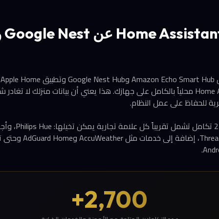
ب
أساسي، يعمل Home Assistant محلياً بالكامل على جهازك. هذا يعني أن بيانات منزلك لا تغ
ية للحفاظ على عمل النظام.
وبروتوكولات Z-Wave وThread،
2,700+