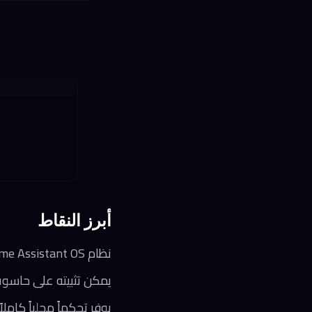
أبرز النقاط
نظام Home Assistant OS مجاني ومفتوح المصدر ويدعم أكثر من 2700 تكامل مع الأجهزة الذكية
يمكن تثبيته على حاسوب قديم أو Raspberry Pi أو حتى آلة 
يوفر تحكماً محلياً كام