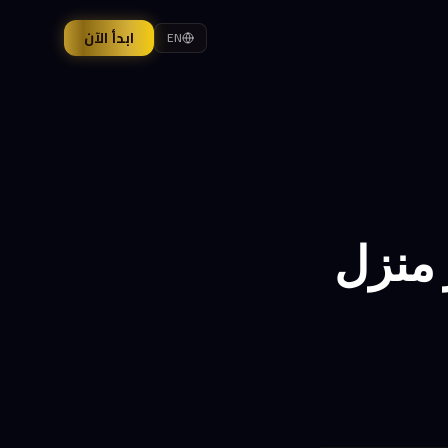
ابدأ الآن
EN
 منزل