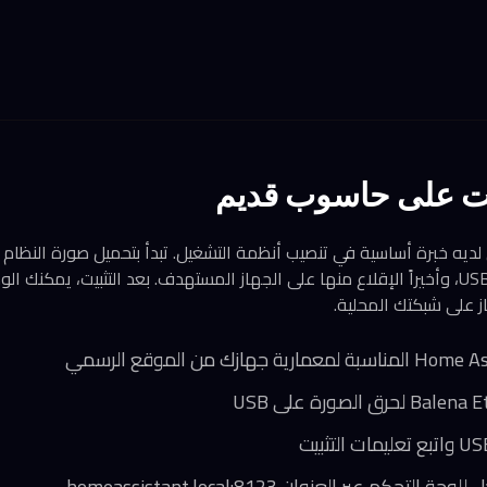
يت على حاسوب قديم
 لديه خبرة أساسية في تنصيب أنظمة التشغيل. تبدأ بتحميل صورة النظا
حرقها على وسيط تخزين USB، وأخيراً الإقلاع منها على الجهاز المستهدف. بعد التثبيت، يم
 على شبكتك المحلية.
كم عبر العنوان homeassistant.local:8123