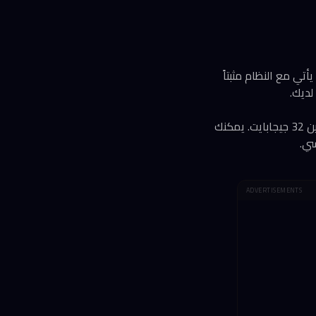
ز Home Assistant Green الجاهز بسعر 219 دولاراً من Amazon، وهو يأتي مع النظام مثبتاً
لديك.
متطلبات التشغيل متواضعة: يكفي معالج بسيط وذاكرة عشوائية بسعة 2 جيجابايت ومساحة تخزين 32 جيجابايت. يمكنك
ADVERTISEMENTS