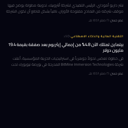
نشر داريو أموداي، الرئيس التنفيذي لشركة أنثروبيك، تدوينة مطولة يوضح فيها
موقف شركته من النماذج مفتوحة الأوزان، نافياً بشكل قاطع أن تكون الشركة
قد طالبت بحظرها. جاء ذلك وسط جدل متصاعد في واشنطن حول كيف
عمر حسن
·
٢١ صفر ١٤٤٨ هـ
·
التقنية المالية والذكاء الاصطناعي
5
د
بيتماين تمتلك الآن 4.8% من إجمالي إيثريوم بعد صفقة بقيمة 19.4
مليون دولار
في خطوة تعكس تحولاً جوهرياً في استراتيجيات الخزينة المؤسسية، أعلنت
شركة BitMine Immersion Technologies المدرجة في بورصة نيويورك تحت
الرمز BMNR أن حيازتها من عملة إيثريوم (ETH) بلغت نحو 5.79 مليون توكن
عمر حسن
·
٢١ صفر ١٤٤٨ هـ