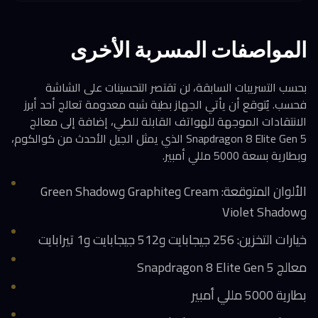
المواصفات المسربة الأخرى
بحسب التسريبات السابقة، لن تقتصر التحسينات على الشاشة
فحسب. يُتوقع أن يأتي الجهاز بطية شبه معدومة تعالج أحد أبرز
الانتقادات الموجهة للهواتف القابلة للطي، إضافة إلى معالج
Snapdragon 8 Elite Gen 5 الذي يمثل الجيل الأحدث من كوالكوم،
وبطارية بسعة 5000 مللي أمبير.
الألوان المتوقعة: Cream وGraphite وGreen Shadow
وViolet Shadow
خيارات التخزين: 256 جيجابايت و512 جيجابايت و1 تيرابايت
معالج Snapdragon 8 Elite Gen 5
بطارية 5000 مللي أمبير