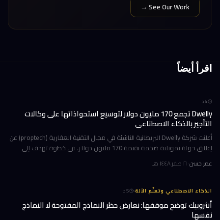
See Our Work →
اقرأ أيضاً
4
د
Dwelly تجمع 170 مليون دولار لتوسيع استحواذاتها على وكالات
التأجير بالذكاء الاصطناعي
أعلنت شركة Dwelly البريطانية الناشئة في مجال التقنية العقارية (proptech) عن
إغلاق جولة تمويلية ضخمة بقيمة 170 مليون دولار، في خطوة تهدف إلى
تسريع استراتيجيتها القائمة على الاستحواذ على وكالات التأجير
عمر حسن
·
٢١ صفر ١٤٤٨ هـ
·
الذكاء الاصطناعي وتعلّم الآلة
5
د
أنثروبيك توضح موقفها: نعارض حظر النماذج المفتوحة لا النماذج
نفسها