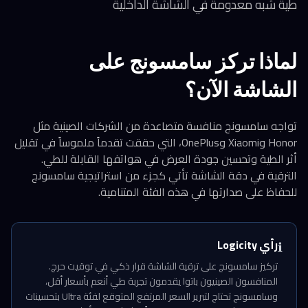
طية شبه معدومة في الشاشة الداخلية
لماذا تركز سامسونج على
الشاشة الآن؟
تواجه سامسونج منافسة متصاعدة من الشركات الصينية مثل
Honor وXiaomi وOnePlus، التي حققت تقدماً ملموساً في تقليل
أثر الطية وتحسين جودة العرض في هواتفها القابلة للطي.
الترقية في دقة الشاشة تأتي كجزء من استراتيجية سامسونج
للحفاظ على صدارتها في هذه الفئة المتنامية.
رأي Logicity
ℹ️
تركيز سامسونج على ترقية الشاشة قرار ذكي في توقيت حرج.
المنافسون الصينيون باتوا يقدمون تجربة طي أنعم بأسعار أقل،
وسامسونج تحتاج لتبرير السعر المرتفع المتوقع لفئة Ultra بتحسينات