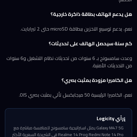
هل يدعم الهاتف بطاقة ذاكرة خارجية؟
نعم، يدعم توسيع التخزين ببطاقة microSD حتى 2 تيرابايت.
كم سنة سيحصل الهاتف على تحديثات؟
وعدت سامسونج بـ 6 سنوات من تحديثات نظام التشغيل و6 سنوات
من التحديثات الأمنية.
هل الكاميرا مزودة بمثبت بصري؟
نعم، الكاميرا الرئيسية 50 ميجابكسل تأتي بمثبت بصري OIS.
رأي Logicity
ℹ️
Galaxy M47 5G يمثل استراتيجية سامسونج للمنافسة مباشرة مع
Redmi Note 14 Pro وRealme 14 Pro في الشريحة السعرية الأكثر