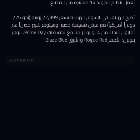
تعمل بنظام أندرويد 16 مباشرة من المصنع.
يُطرح الهاتف في السوق الهندية بسعر 22,999 روبية (نحو 275
دولاراً أمريكياً) مع عرض قسيمة خصم، وسيتوفر للبيع حصرياً عبر
أمازون ابتداءً من 4 يوليو تزامناً مع تخفيضات Prime Day. يتوفر
بلونين: الأحمر Rogue Red والأزرق Blaze Blue.
ADVERTISEMENTS