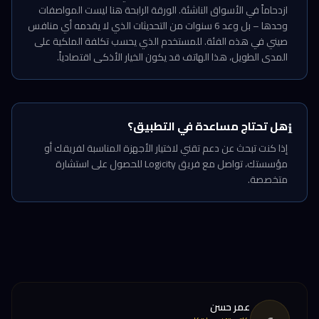
ازدحاماً في الأسواق الناشئة. الورقة الرابحة هنا ليست المواصفات
وحدها – بل وعد 6 سنوات من التحديثات الذي لا يقدمه أي منافس
صيني في هذه الفئة. للمستخدم الذي يحسب تكلفة الملكية على
المدى الطويل، هذا الهاتف قد يكون الخيار الأذكى اقتصادياً.
هل تحتاج مساعدة في التطبيق؟
ℹ️
إذا كنت تبحث عن دعم تقني لاختيار الأجهزة المناسبة لفريقك أو
مؤسستك، تواصل مع فريق Logicity للحصول على استشارة
متخصصة.
عمر حسن