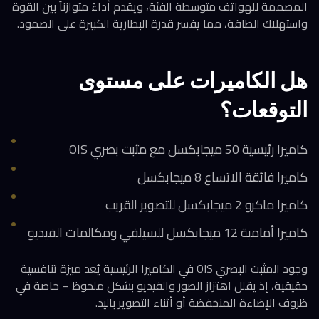
المصممة للهواتف متوسطة الفئة، ويقدم أداءً متوازناً بين القوة
واستهلاك الطاقة، مما يفسر قدرة البطارية الكبيرة على الصمود.
هل الكاميرات على مستوى
التوقعات؟
كاميرا رئيسية 50 ميجابكسل مع مثبت بصري OIS
كاميرا فائقة الاتساع 8 ميجابكسل
كاميرا ماكرو 2 ميجابكسل للتصوير القريب
كاميرا أمامية 12 ميجابكسل للسيلفي ومكالمات الفيديو
وجود المثبت البصري OIS في الكاميرا الرئيسية يُعد ميزة تنافسية
حقيقية، إذ يقلل اهتزاز الصور والفيديو بشكل ملحوظ – خاصة في
ظروف الإضاءة المنخفضة أو أثناء التصوير باليد.