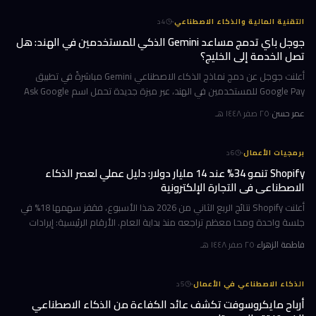
·
التقنية المالية والذكاء الاصطناعي
4
د
جوجل باي تدمج مساعد Gemini الذكي للمستخدمين في الهند: هل
تصل الخدمة إلى الخليج؟
أعلنت جوجل عن دمج نماذج الذكاء الاصطناعي Gemini مباشرةً في تطبيق
Google Pay للمستخدمين في الهند، عبر ميزة جديدة تحمل اسم Ask Google
Pay. تتيح هذه الخطوة للمستخدمين التحدث أو الكتابة بلغة طبيعية للاستف
عمر حسن
·
٢٥ صفر ١٤٤٨ هـ
·
برمجيات الأعمال
6
د
Shopify تنمو 34% عند 14 مليار دولار: دليل عملي لعصر الذكاء
الاصطناعي في التجارة الإلكترونية
أعلنت Shopify نتائج الربع الثاني من 2026 هذا الأسبوع، فقفز سهمها 18% في
جلسة واحدة ومحا معظم تراجعه منذ بداية العام. الأرقام الرئيسية: إيرادات
ربعية 3.58 مليار دولار بنمو 34%، وحجم بضائع إجمالي GMV بل
فاطمة الزهراء
·
٢٥ صفر ١٤٤٨ هـ
·
الذكاء الاصطناعي في الأعمال
5
د
أرباح مايكروسوفت تكشف عائد الكفاءة من الذكاء الاصطناعي