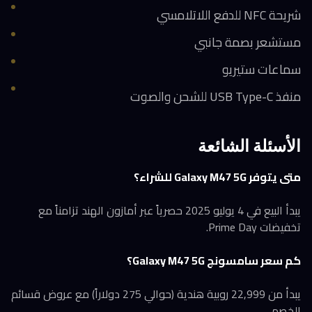
شريحة NFC للدفع اللاتلامسي
مستشعر بصمة جانبي
سماعات ستيريو
منفذ USB Type-C للشحن والصوت
الأسئلة الشائعة
متى يتوفر Galaxy M47 5G للشراء؟
يبدأ البيع في 4 يوليو 2025 حصرياً عبر أمازون الهند تزامناً مع
تخفيضات Prime Day.
كم سعر سامسونج Galaxy M47 5G؟
يبدأ من 22,999 روبية هندية (حوالي 275 دولاراً) مع عروض قسائم
الخصم.