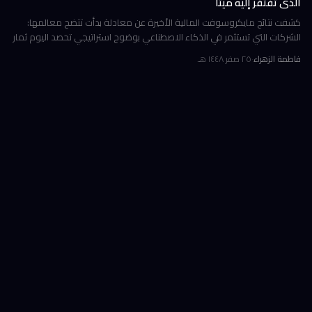
الذي تفتقر إليه ميتا
كشفت نتائج مايكروسوفت المالية الأخيرة عن معادلة بدأت تتضح معالمها:
الشركات التي تستثمر في الذكاء الاصطناعي بوضوح استراتيجي تحصد اليوم ثمار
الكفاءة وخفض التكاليف، بينما تتعثر أخرى في تحويل إنفاقها الضخ
فاطمة الزهراء
·
٢٥ صفر ١٤٤٨ هـ