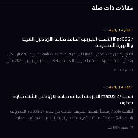
مقالات ذات صلة
·
التقنية الرائجة
5
د
iPadOS 27 النسخة التجريبية العامة متاحة الآن: دليل التثبيت
والأجهزة المدعومة
أصبح بإمكان مستخدمي iPad الآن تجربة نظام iPadOS 27 قبل إطلاقه الرسمي،
بعد أن أتاحت Apple النسخة التجريبية العامة (Public Beta) في يوليو 2026. يأتي
هذا التحديث حاملاً ترقيات جوهرية تتمحور حول Apple Int
١ صفر ١٤٤٨ هـ
·
التقنية الرائجة
4
د
نسخة macOS 27 التجريبية العامة متاحة الآن: دليل التثبيت خطوة
بخطوة
أطلقت Apple رسمياً النسخة التجريبية العامة من نظام macOS 27 المعروف
باسم Golden Gate، ما يتيح لأي مستخدم تجربة النظام الجديد قبل إصداره
الرسمي المتوقع في خريف 2026. إن كنت تمتلك جهاز Mac بشريحة Apple
٢٩ محرم ١٤٤٨ هـ