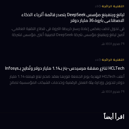
·
التقنية الرائجة
5
د
ليانغ وينفينغ مؤسس DeepSeek يتصدر قائمة أثرياء الذكاء
الاصطناعي بثروة 36 مليار دولار
في تحول لافت يعكس إعادة رسم خريطة الثروة في قطاع التقنية العالمي،
أصبح ليانغ وينفينغ مؤسس شركة DeepSeek الصينية أغنى مؤسس لشركة
ذكاء اصطناعي في العالم، بثروة بلغت 36 مليار دولار وفقاً لمؤشر بلومبرغ لل
٢٩ محرم ١٤٤٨ هـ
·
التقنية الرائجة
4
د
HCLTech تنتزع صفقة مرسيدس-بنز بـ1.14 مليار دولار وتُطيح بـInfosys
أعلنت HCLTech الهندية يوم الجمعة فوزها بعقد ضخم تبلغ قيمته 1.14 مليار
دولار لتحويل وإدارة بيئة العمل الرقمية وخدمات الشبكات المؤسسية لصالح
شركة أوروبية كبرى. ولم تُفصح الشركة عن هوية العميل في إفصاحها
٢٩ محرم ١٤٤٨ هـ
اقرأ أيضاً