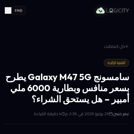
EN
كل المقالات
التقنية الرائجة
سامسونج Galaxy M47 5G يطرح
بسعر منافس وبطارية 6000 ملي
أمبير – هل يستحق الشراء؟
عمر حسن
29 يونيو 2026 في 2:36 م
4
دقيقة للقراءة