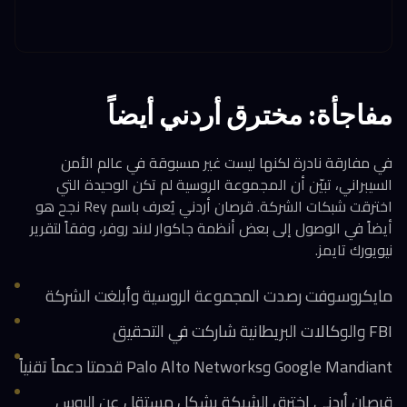
مفاجأة: مخترق أردني أيضاً
في مفارقة نادرة لكنها ليست غير مسبوقة في عالم الأمن
السيبراني، تبيّن أن المجموعة الروسية لم تكن الوحيدة التي
اخترقت شبكات الشركة. قرصان أردني يُعرف باسم Rey نجح هو
أيضاً في الوصول إلى بعض أنظمة جاكوار لاند روفر، وفقاً لتقرير
نيويورك تايمز.
مايكروسوفت رصدت المجموعة الروسية وأبلغت الشركة
FBI والوكالات البريطانية شاركت في التحقيق
Google Mandiant وPalo Alto Networks قدمتا دعماً تقنياً
قرصان أردني اخترق الشبكة بشكل مستقل عن الروس