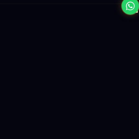
×
نبني المستقبل بحلول الذكاء الاصطناعي والبرمجيات العالمية المستوى
واستراتيجيات النمو القائمة على البيانات.
enquiry@logicity.in
+91 93916 63212
HQ · HYDERABAD
Yeturu Towers, Lakdikapul,
Hyderabad 500004, India