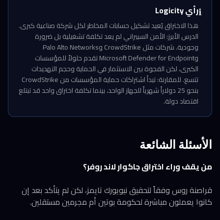
رأي Logicity
ℹ️
هذا الاختراق يُعيد تشكيل حسابات المخاطر لكل شركة صناعية كبرى.
الدرس الأبرز: الأمن السيبراني لم يعد تكلفة تشغيلية بل ضرورة
وجودية. شركات مثل CrowdStrike وPalo Alto Networks
وMicrosoft Defender for Endpoint تقدم حلولاً للمؤسسات
الكبرى، لكن الفجوة بين الاستثمار في الحماية وحجم التهديدات
تتسع. للمقارنة: تبدأ اشتراكات حماية المؤسسات من CrowdStrike
بنحو 25 دولاراً شهرياً للجهاز الواحد، بينما تكلفة اختراق واحد قد تبتلع
اقتصاد دولة.
الأسئلة الشائعة
من يقف وراء اختراق جاكوار لاند روفر؟
قراصنة روس وفقاً لتحقيق نيويورك تايمز، لكن لم يتأكد بعد إن
كانوا يعملون مباشرة لحكومة بوتين أم مجرمين مستقلين.