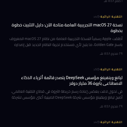
١ صفر ١٤٤٨ هـ
·
التقنية الرائجة
4
د
نسخة macOS 27 التجريبية العامة متاحة الآن: دليل التثبيت خطوة
بخطوة
أطلقت Apple رسمياً النسخة التجريبية العامة من نظام macOS 27 المعروف
باسم Golden Gate، ما يتيح لأي مستخدم تجربة النظام الجديد قبل إصداره
الرسمي المتوقع في خريف 2026. إن كنت تمتلك جهاز Mac بشريحة Apple
٢٩ محرم ١٤٤٨ هـ
·
التقنية الرائجة
5
د
ليانغ وينفينغ مؤسس DeepSeek يتصدر قائمة أثرياء الذكاء
الاصطناعي بثروة 36 مليار دولار
في تحول لافت يعكس إعادة رسم خريطة الثروة في قطاع التقنية العالمي،
أصبح ليانغ وينفينغ مؤسس شركة DeepSeek الصينية أغنى مؤسس لشركة
ذكاء اصطناعي في العالم، بثروة بلغت 36 مليار دولار وفقاً لمؤشر بلومبرغ لل
٢٩ محرم ١٤٤٨ هـ
·
التقنية الرائجة
4
د