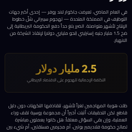
في العام الماضي، تعرضت جاكوار لاند روفر — إحدى أكبر جهات
التوظيف في المملكة المتحدة — لهجوم سيبراني شلّ خطوط
الإنتاج لأشهر متواصلة. الضرر بلغ حداً دفع الحكومة البريطانية إلى
ضخ 1.5 مليار جنيه إسترليني (نحو ملياري دولار) لإنقاذ الشركة من
الانهيار.
2.5 مليار دولار
التكلفة الإجمالية للهجوم على الاقتصاد البريطاني
ظلت هوية المهاجمين لغزاً لأشهر، تتقاذفها التكهنات دون دليل
قاطع. لكن التحقيقات أثبتت أخيراً أن مجموعة روسية تقف وراء
العملية، وإن بقي السؤال معلقاً: هل كانوا يعملون مباشرة
لصالح حكومة فلاديمير بوتين، أم مجرمين مستقلين، أم شيء بين