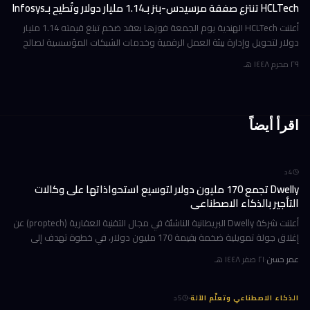
HCLTech تنتزع صفقة مرسيدس-بنز بـ1.14 مليار دولار وتُطيح بـInfosys
أعلنت HCLTech الهندية يوم الجمعة فوزها بعقد ضخم تبلغ قيمته 1.14 مليار
دولار لتحويل وإدارة بيئة العمل الرقمية وخدمات الشبكات المؤسسية لصالح
شركة أوروبية كبرى. ولم تُفصح الشركة عن هوية العميل في إفصاحها
٢٩ محرم ١٤٤٨ هـ
اقرأ أيضاً
4
د
Dwelly تجمع 170 مليون دولار لتوسيع استحواذاتها على وكالات
التأجير بالذكاء الاصطناعي
أعلنت شركة Dwelly البريطانية الناشئة في مجال التقنية العقارية (proptech) عن
إغلاق جولة تمويلية ضخمة بقيمة 170 مليون دولار، في خطوة تهدف إلى
تسريع استراتيجيتها القائمة على الاستحواذ على وكالات التأجير
عمر حسن
·
٢١ صفر ١٤٤٨ هـ
·
الذكاء الاصطناعي وتعلّم الآلة
5
د