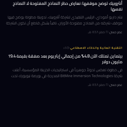
أنثروبيك توضح موقفها: نعارض حظر النماذج المفتوحة لا النماذج
نفسها
نشر داريو أموداي، الرئيس التنفيذي لشركة أنثروبيك، تدوينة مطولة يوضح فيها
موقف شركته من النماذج مفتوحة الأوزان، نافياً بشكل قاطع أن تكون الشركة
قد طالبت بحظرها. جاء ذلك وسط جدل متصاعد في واشنطن حول كيف
عمر حسن
·
٢١ صفر ١٤٤٨ هـ
·
التقنية المالية والذكاء الاصطناعي
5
د
بيتماين تمتلك الآن 4.8% من إجمالي إيثريوم بعد صفقة بقيمة 19.4
مليون دولار
في خطوة تعكس تحولاً جوهرياً في استراتيجيات الخزينة المؤسسية، أعلنت
شركة BitMine Immersion Technologies المدرجة في بورصة نيويورك تحت
الرمز BMNR أن حيازتها من عملة إيثريوم (ETH) بلغت نحو 5.79 مليون توكن
عمر حسن
·
٢١ صفر ١٤٤٨ هـ