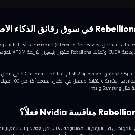
تركز الشركة على تطوير معالجات الاستدلال (Inference Processors
عليه Nvidia بمنظومتها البر
في ديسمبر 2023، أعلنت الشركة اندماجها مع peon
الاصطناعي، مما ضاعف موارد
S وIntel.
التحدي الأكبر لا يكمن في الأجهزة بل في البرمجي