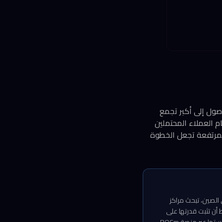
لوصول إلى أكبر تجمع
م العملاء المحتملين
المتطلبات التنظيمية الصارمة من هيئة SEC والتكاليف المرتفعة تجعل الخطوة
Rebel ليس عشوائياً. ففي ظل القيود الأمريكية المتصاعدة على تصدير رقائق Nvidia إلى الصين، تبحث مراكز
أن تثبت قدرتها على