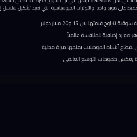
أغلب تطبيقات الذكاء الاصطناعي. لكن Rebellions تراهن على أن السوق كبيرة 
فرط على مورد واحد، والتوترات الجيوسياسية التي تعيد تشكيل سلاسل إ
اوح قيمتها بين 15 و20 مليار دولار
لقطاع أشباه الموصلات يمنحها ميزة محلية
ية يعكس طموحات التوسع العالمي