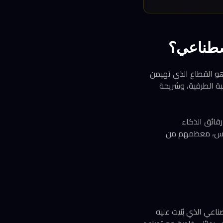
) المخصصة لمراكز البيانات، وهو القطاع الذي تهيمن
مجية CUDA. وتمتلك Rebellions منتجين رئيسيين: شريحة ATOM للحوسبة الطرفية، وشريحة
Sa، الذراع السابقة لـ SK Telecom في مجال رقائق الذكاء
ها البشرية والتقنية. ويعمل في الكيان الموحد أكثر من 100 مهندس، معظمهم من
ات. فمنظومة CUDA من Nvidia باتت المعيار الصناعي الذي بُنيت عليه