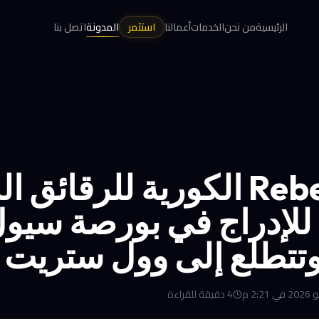
الرئيسية
من نحن
الخدمات
أعمالنا
استثمر
المدونة
اتصل بنا
Rebellions الكورية للرقائق 
لإدراج في بورصة سيو
4
دقيقة للقراءة