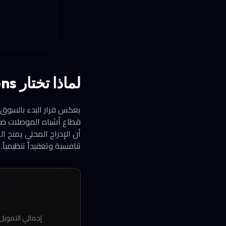
لماذا تختار Rebellions الإدراج في كوريا أولاً؟
يعكس قرار البدء بالسوق 
قطاع أشباه الموصلات ضمن 
أن الإدراج المحلي يمنح 
تنافسية وتعقيداً تنظيمياً.
إجمالي التمويل الذي جمعته Rebellions حتى جولة التم