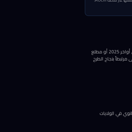
تقديم منظومة برمجية قادرة على منافسة CUDA — وهذا هو الاختبار الحقيقي. للمقارنة، تقدم AMD منافستها عبر منصة ROCm،
بناءً على تصريحات الرئيس التنفيذي، يمكن توقع تقديم ملف الإدراج للجهات التنظيمية الكورية في أواخر 2025 أو مطلع
 مرتبطاً بنجاح الطرح
ف الأول من 2026، مع دراسة إدراج ثانوي في الولايات