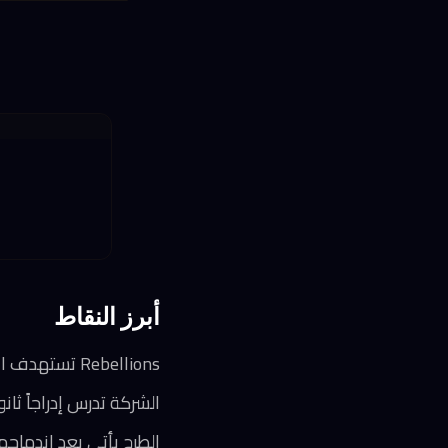
أبرز النقاط
Rebellions تستهدف الإدراج في بورصة كوريا الجنوبية خلال النصف الأول من 2026
الشركة تدرس إدراجاً ثانو
الطرح يأتي بعد اندماجها مع Sapeon واستثمارات تجاوزت 124