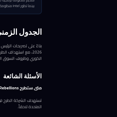
بينما تطور Intel منظومة oneAPI، وكلتاهما لم تحققا اختراقاً جوهرياً في هيمنة Nvidia حتى الآن.
الجدول الزمني
2026، مع استهداف الط
الكوري وظروف السوق الع
الأسئلة الشائعة
متى ستطرح Rebellions أسهمها للاكتتاب العام؟
المتحدة لاحقاً.