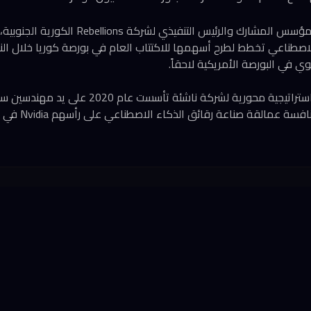
أعلن بارك سونغ-هيون، المؤسس المشارك والرئيس ال
لاصطناعي تخطط لطرح أسهمها للاكتتاب العام في بورصة كوريا خلال ا