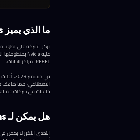
ما الذي يميز Rebellions في سوق رقائق الذكاء الاصطناعي؟
REBEL لمراكز البيانات.
خلفيات في شركات عملاقة مثل amsung
هل يمكن لـ Rebellions منافسة Nvidia فعلاً؟