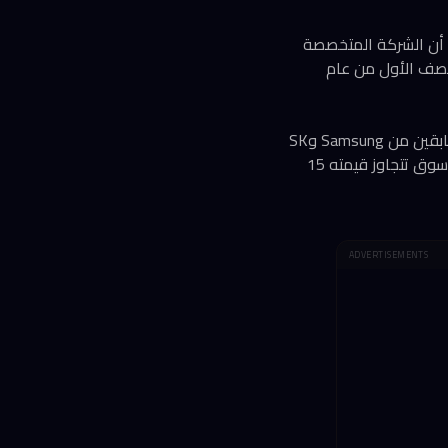
تنفيذي لشركة Rebellions الكورية الجنوبية، أن الشركة المتخصصة
لنصف الأول من عام
يمثل هذا الإعلان خطوة استراتيجية محورية لشركة ناشئة تأسست عام 2020 على يد مهندسين سابقين من Samsung وSK
Hynix وIntel، وتسعى لمنافسة عمالقة صناعة رقائق الذكاء الاصطناعي على رأسهم Nvidia في سوق تتجاوز قيمته 15
ADVERTISEMENTS