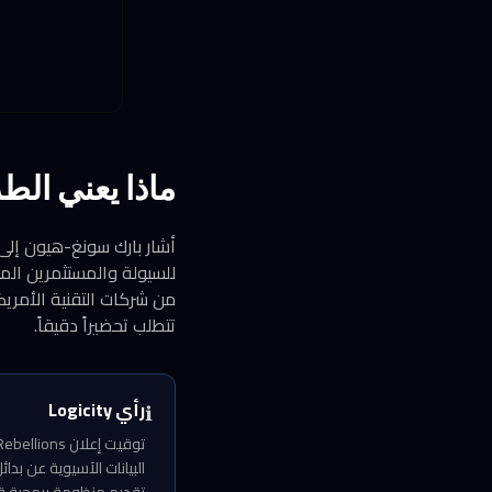
ماذا يعني الط
أشار بارك سونغ-هيون إلى أ
للسيولة والمستثمرين الم
تتطلب تحضيراً دقيقاً.
رأي Logicity
ℹ️
البيانات الآسيوية عن ب