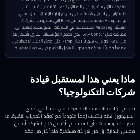
الشركات التي ستفوز هي تلك التي تضع التقنية في قلب القرار
الاستراتيجي لا على هامشه. في سوق إدارة الإنفاق المؤسسي،
تواجه Ramp منافسة شرسة من Brex التي تستهدف الشركات
الناشئة، وAirbase المتخصصة في الشركات المتوسطة، إضافة إلى
عمالقة مثل SAP Concur الذي يخدم المؤسسات الكبرى بأسعار تبدأ
من آلاف الدولارات شهرياً. رهان Ramp على جعل الذكاء الاصطناعي
عموداً فقرياً للشركة قد يكون العامل الحاسم في هذه المنافسة.
ماذا يعني هذا لمستقبل قيادة
شركات التكنولوجيا؟
نموذج الرئاسة التنفيذية المشتركة ليس جديداً في وادي
السيليكون، لكنه يكتسب زخماً متجدداً مع تعقّد التحديات التقنية. ما
يميز حالة Ramp هو أن الترقية لم تأتِ من خارج الشركة أو من
مجلس الإدارة، بل من شراكة مستمرة منذ أكثر من عقد.