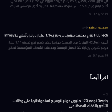
في تحول لافت يعكس إعادة رسم خريطة الثروة في قطاع التقنية العالمي،
أصبح ليانغ وينفينغ مؤسس شركة DeepSeek الصينية أغنى مؤسس لشركة
ذكاء اصطناعي في العالم، بثروة بلغت 36 مليار دولار وفقاً لمؤشر بلومبرغ لل
٢٩ محرم ١٤٤٨ هـ
·
التقنية الرائجة
4
د
HCLTech تنتزع صفقة مرسيدس-بنز بـ1.14 مليار دولار وتُطيح بـInfosys
أعلنت HCLTech الهندية يوم الجمعة فوزها بعقد ضخم تبلغ قيمته 1.14 مليار
دولار لتحويل وإدارة بيئة العمل الرقمية وخدمات الشبكات المؤسسية لصالح
شركة أوروبية كبرى. ولم تُفصح الشركة عن هوية العميل في إفصاحها
٢٩ محرم ١٤٤٨ هـ
اقرأ أيضاً
4
د
Dwelly تجمع 170 مليون دولار لتوسيع استحواذاتها على وكالات
التأجير بالذكاء الاصطناعي