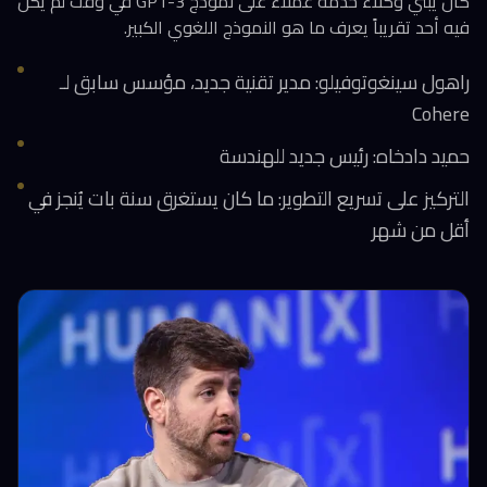
كان يبني وكلاء خدمة عملاء على نموذج GPT-3 في وقت لم يكن
فيه أحد تقريباً يعرف ما هو النموذج اللغوي الكبير.
راهول سينغوتوفيلو: مدير تقنية جديد، مؤسس سابق لـ
Cohere
حميد دادخاه: رئيس جديد للهندسة
التركيز على تسريع التطوير: ما كان يستغرق سنة بات يُنجز في
أقل من شهر