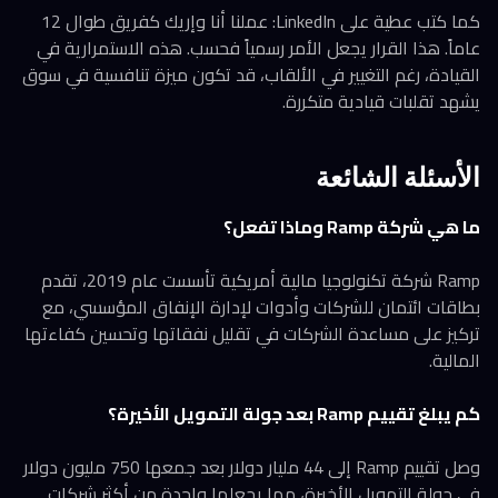
كما كتب عطية على LinkedIn: عملنا أنا وإريك كفريق طوال 12
عاماً. هذا القرار يجعل الأمر رسمياً فحسب. هذه الاستمرارية في
القيادة، رغم التغيير في الألقاب، قد تكون ميزة تنافسية في سوق
يشهد تقلبات قيادية متكررة.
الأسئلة الشائعة
ما هي شركة Ramp وماذا تفعل؟
Ramp شركة تكنولوجيا مالية أمريكية تأسست عام 2019، تقدم
بطاقات ائتمان للشركات وأدوات لإدارة الإنفاق المؤسسي، مع
تركيز على مساعدة الشركات في تقليل نفقاتها وتحسين كفاءتها
المالية.
كم يبلغ تقييم Ramp بعد جولة التمويل الأخيرة؟
وصل تقييم Ramp إلى 44 مليار دولار بعد جمعها 750 مليون دولار
في جولة التمويل الأخيرة، مما يجعلها واحدة من أكثر شركات