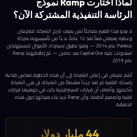
لماذا اختارت Ramp نموذج
الرئاسة التنفيذية المشتركة الآن؟
لا يبدو هذا التغيير مفاجئاً لمن يعرف تاريخ الشركة. فغليمان
وعطية يعملان معاً منذ 12 عاماً، بدءاً من تأسيسهما شركة
Paribus عام 2014 — وهو تطبيق لاسترداد الأموال للمستهلكين
استحوذت عليه Capital One بعد عامين — ثم إطلاقهما Ramp
عام 2019.
أشار غليمان في إعلان الشركة إلى أن هذه الخطوة تعكس قناعة
راسخة: التقنية لم تعد جزءاً منفصلاً من الشركة، بل هي الشركة
بأكملها. وأضاف أن قرارات الاستراتيجية باتت في جوهرها قرارات
تقنية وتصميم أنظمة، وأن Ramp تريد بناء هيكلها حول هذه
الحقيقة.
44 مليار دولار