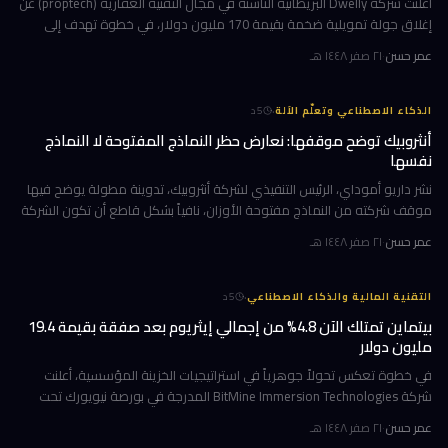
أعلنت شركة Dwelly البريطانية الناشئة في مجال التقنية العقارية (proptech) عن
إغلاق جولة تمويلية ضخمة بقيمة 170 مليون دولار، في خطوة تهدف إلى
تسريع استراتيجيتها القائمة على الاستحواذ على وكالات التأجير
عمر حسن
·
٢١ صفر ١٤٤٨ هـ
·
الذكاء الاصطناعي وتعلّم الآلة
5
د
أنثروبيك توضح موقفها: نعارض حظر النماذج المفتوحة لا النماذج
نفسها
نشر داريو أموداي، الرئيس التنفيذي لشركة أنثروبيك، تدوينة مطولة يوضح فيها
موقف شركته من النماذج مفتوحة الأوزان، نافياً بشكل قاطع أن تكون الشركة
قد طالبت بحظرها. جاء ذلك وسط جدل متصاعد في واشنطن حول كيف
عمر حسن
·
٢١ صفر ١٤٤٨ هـ
·
التقنية المالية والذكاء الاصطناعي
5
د
بيتماين تمتلك الآن 4.8% من إجمالي إيثريوم بعد صفقة بقيمة 19.4
مليون دولار
في خطوة تعكس تحولاً جوهرياً في استراتيجيات الخزينة المؤسسية، أعلنت
شركة BitMine Immersion Technologies المدرجة في بورصة نيويورك تحت
الرمز BMNR أن حيازتها من عملة إيثريوم (ETH) بلغت نحو 5.79 مليون توكن
عمر حسن
·
٢١ صفر ١٤٤٨ هـ