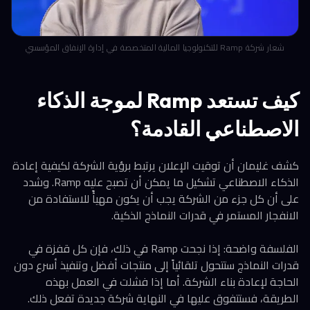
شعار شركة Ramp للتكنولوجيا المالية المتخصصة في إدارة الإنفاق المؤسسي
كيف تستعد Ramp لموجة الذكاء
الاصطناعي القادمة؟
كشف غليمان أن توقيت الإعلان يرتبط برؤية الشركة لكيفية إعادة
الذكاء الاصطناعي تشكيل ما يمكن أن تصبح عليه Ramp. وشدد
على أن كل جزء من الشركة يجب أن يكون مهيأً للاستفادة من
الانفجار المستمر في قدرات النماذج الذكية.
الفلسفة واضحة: إذا نجحت Ramp في ذلك، فإن كل قفزة في
قدرات النماذج ستتحول تلقائياً إلى منتجات أفضل وتنفيذ أسرع دون
الحاجة لإعادة بناء الشركة. أما إذا فشلت في العمل بهذه
الطريقة، فستتفوق عليها في النهاية شركة جديدة تفعل ذلك.