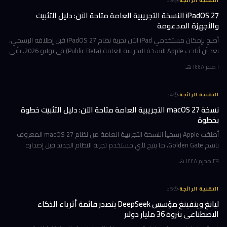
·
التقنية الرائجة
5
د
iPadOS 27 النسخة التجريبية العامة متاحة الآن: دليل التثبيت
والأجهزة المدعومة
أصبح بإمكان مستخدمي iPad الآن تجربة نظام iPadOS 27 قبل إطلاقه الرسمي،
بعد أن أتاحت Apple النسخة التجريبية العامة (Public Beta) في يوليو 2026. يأتي
هذا التحديث حاملاً ترقيات جوهرية تتمحور حول Apple Int
١ صفر ١٤٤٨ هـ
·
التقنية الرائجة
4
د
نسخة macOS 27 التجريبية العامة متاحة الآن: دليل التثبيت خطوة
بخطوة
أطلقت Apple رسمياً النسخة التجريبية العامة من نظام macOS 27 المعروف
باسم Golden Gate، ما يتيح لأي مستخدم تجربة النظام الجديد قبل إصداره
الرسمي المتوقع في خريف 2026. إن كنت تمتلك جهاز Mac بشريحة Apple
٢٩ محرم ١٤٤٨ هـ
·
التقنية الرائجة
5
د
ليانغ وينفينغ مؤسس DeepSeek يتصدر قائمة أثرياء الذكاء
الاصطناعي بثروة 36 مليار دولار