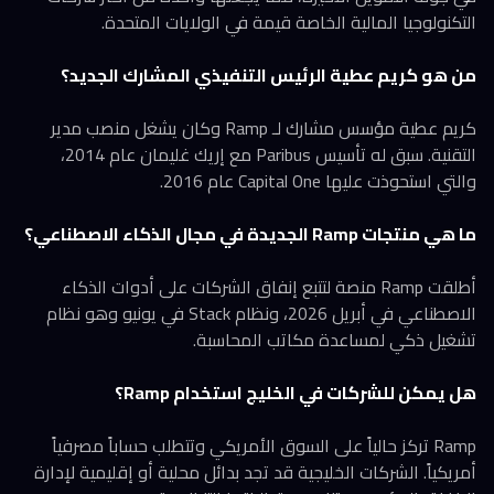
التكنولوجيا المالية الخاصة قيمة في الولايات المتحدة.
من هو كريم عطية الرئيس التنفيذي المشارك الجديد؟
كريم عطية مؤسس مشارك لـ Ramp وكان يشغل منصب مدير
التقنية. سبق له تأسيس Paribus مع إريك غليمان عام 2014،
والتي استحوذت عليها Capital One عام 2016.
ما هي منتجات Ramp الجديدة في مجال الذكاء الاصطناعي؟
أطلقت Ramp منصة لتتبع إنفاق الشركات على أدوات الذكاء
الاصطناعي في أبريل 2026، ونظام Stack في يونيو وهو نظام
تشغيل ذكي لمساعدة مكاتب المحاسبة.
هل يمكن للشركات في الخليج استخدام Ramp؟
Ramp تركز حالياً على السوق الأمريكي وتتطلب حساباً مصرفياً
أمريكياً. الشركات الخليجية قد تجد بدائل محلية أو إقليمية لإدارة