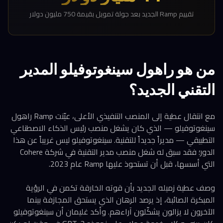
تقييم Ramp الجديد بعد جولة تمويل بقيمة 750 مليون دولار
من هو راهول سينغوتوفيلو المدير
التقني الجديد؟
مع انتقال عطية إلى المنصب التنفيذي الأعلى، عيّنت Ramp راهول
سينغوتوفيلو — الذي كان يشغل منصب رئيس الذكاء الاصطناعي
التطبيقي — مديراً جديداً للتقنية. سينغوتوفيلو ليس غريباً عن هذا
الدور؛ فقد سبق له شغل منصب مدير التقنية في شركة Cohere
التي أسسها، قبل أن تستحوذ عليها Ramp عام 2023.
وصف عطية زميله الجديد بأن قوته الخارقة تكمن في الرؤية
المبكرة الصائبة، إذ يرصد الرهان الذي يستحق المجازفة بينما
الآخرون لا يزالون يشكّلون آراءهم. وأكد غليمان أن سينغوتوفيلو