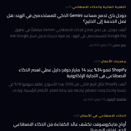
·
التقنية المالية والذكاء الاصطناعي
4
د
جوجل باي تدمج مساعد Gemini الذكي للمستخدمين في الهند: هل
تصل الخدمة إلى الخليج؟
أعلنت جوجل عن دمج نماذج الذكاء الاصطناعي Gemini مباشرةً في تطبيق
Google Pay للمستخدمين في الهند، عبر ميزة جديدة تحمل اسم Ask Google
Pay. تتيح هذه الخطوة للمستخدمين التحدث أو الكتابة بلغة طبيعية للاستف
عمر حسن
·
٢٥ صفر ١٤٤٨ هـ
·
برمجيات الأعمال
6
د
Shopify تنمو 34% عند 14 مليار دولار: دليل عملي لعصر الذكاء
الاصطناعي في التجارة الإلكترونية
أعلنت Shopify نتائج الربع الثاني من 2026 هذا الأسبوع، فقفز سهمها 18% في
جلسة واحدة ومحا معظم تراجعه منذ بداية العام. الأرقام الرئيسية: إيرادات
ربعية 3.58 مليار دولار بنمو 34%، وحجم بضائع إجمالي GMV بل
فاطمة الزهراء
·
٢٥ صفر ١٤٤٨ هـ
·
الذكاء الاصطناعي في الأعمال
5
د
أرباح مايكروسوفت تكشف عائد الكفاءة من الذكاء الاصطناعي
الذي تفتقر إليه ميتا