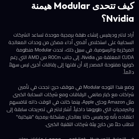
كيف تتحدى Modular هيمنة
Nvidia؟
أراد لاتنر وديفيس إنشاء طبقة برمجية موحدة تساعد الشركات
السحابية على استخلاص أقصى أداء ممكن من وحدات المعالجة
المركزية والرسومية. في سبيل ذلك، تحدت Modular منظومة
CUDA المغلقة من Nvidia، إلى جانب ROCm من AMD التي رغم
كونها مفتوحة المصدر إلا أن نقلها إلى رقاقات أخرى ليس سهلاً
دائماً.
وضع هذا التوجه Modular في موقف حرج: نجحت في تأمين
شراكات مع كبار صانعي الرقاقات ومع شركات السحابة الكبرى
مثل Amazon وحتى Apple، بينما كانت في الوقت ذاته تنافسهم
والبرمجيات التي طوروها داخلياً. أشار لاتنر في تصريحات سابقة إلى
اعتقاده بأنه وديفيس كانا يعالجان مشكلة برمجية "هيكلية"
تتطلب حلاً من خارج بيئة شركات التقنية الكبرى.