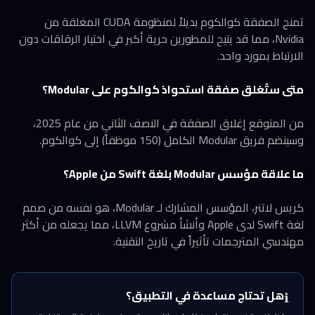
تمنح الصفقة كوالكوم بديلاً لمنظومة CUDA المغلقة من
Nvidia، مما قد يتيح للمطورين حرية أكبر في اختيار الرقاقات دون
الارتباط بمورد واحد.
متى ستُغلق صفقة استحواذ كوالكوم على Modular؟
من المتوقع إغلاق الصفقة في النصف الثاني من عام 2025،
وسينضم فريق Modular الكامل (150 موظفاً) إلى كوالكوم.
ما علاقة مؤسس Modular بلغة Swift من Apple؟
كريس لاتنر، المؤسس المشارك لـ Modular، هو نفسه من صمم
لغة Swift لدى Apple وأنشأ مشروع LLVM، مما يجعله من أكثر
مهندسي المترجمات تأثيراً في تاريخ التقنية.
هل تحتاج مساعدة في التطبيق؟
ℹ️