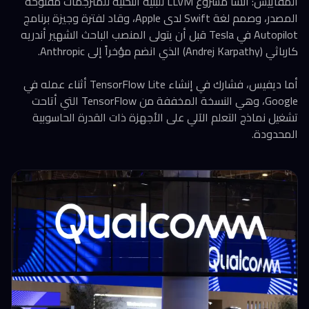
المقاييس: أنشأ مشروع LLVM للبنية التحتية للمترجمات مفتوحة
المصدر، وصمم لغة Swift لدى Apple، وقاد لفترة وجيزة برنامج
Autopilot في Tesla قبل أن يتولى المنصب الباحث الشهير أندريه
كارباثي (Andrej Karpathy) الذي انضم مؤخراً إلى Anthropic.
أما ديفيس، فشارك في إنشاء TensorFlow Lite أثناء عمله في
Google، وهي النسخة المخففة من TensorFlow التي أتاحت
تشغيل نماذج التعلم الآلي على الأجهزة ذات القدرة الحاسوبية
المحدودة.