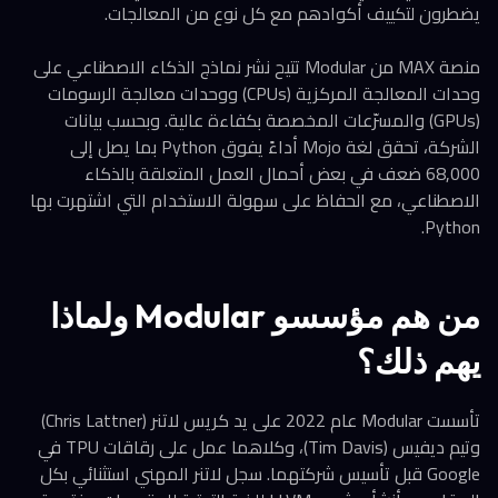
يضطرون لتكييف أكوادهم مع كل نوع من المعالجات.
منصة MAX من Modular تتيح نشر نماذج الذكاء الاصطناعي على
وحدات المعالجة المركزية (CPUs) ووحدات معالجة الرسومات
(GPUs) والمسرّعات المخصصة بكفاءة عالية. وبحسب بيانات
الشركة، تحقق لغة Mojo أداءً يفوق Python بما يصل إلى
68,000 ضعف في بعض أحمال العمل المتعلقة بالذكاء
الاصطناعي، مع الحفاظ على سهولة الاستخدام التي اشتهرت بها
Python.
من هم مؤسسو Modular ولماذا
يهم ذلك؟
تأسست Modular عام 2022 على يد كريس لاتنر (Chris Lattner)
وتيم ديفيس (Tim Davis)، وكلاهما عمل على رقاقات TPU في
Google قبل تأسيس شركتهما. سجل لاتنر المهني استثنائي بكل