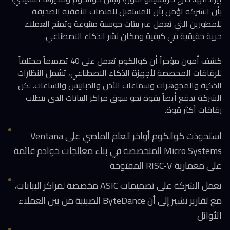
بأن الشركة تؤمن بأن المستقبل للمنصات الأفقية الصديقة
للمطورين التي تعمل عبر بيئات حوسبة متنوعة وتمنح العملاء
حرية حقيقية في كيفية ومكان نشر الذكاء الاصطناعي.
كشف أمون مؤخراً أن كوالكوم تعمل على 40 تصميماً مختلفاً
للرقاقات المخصصة لأجهزة الذكاء الاصطناعي، تشمل النظارات
الذكية والمجوهرات وسماعات الأذن والدبابيس والساعات. لكن
الشركة تدفع أيضاً بقوة نحو سوق مراكز البيانات الذي يتطلب
رقاقات أكثر قوة.
استحوذت كوالكوم أواخر العام الماضي على Ventana
Micro Systems المتخصصة في بناء معالجات خوادم قائمة
على معمارية RISC-V المفتوحة
تعمل الشركة على تصميمات ASIC مخصصة لمراكز البيانات،
مع تقارير تشير إلى أن ByteDance الصينية من بين العملاء
الأوائل