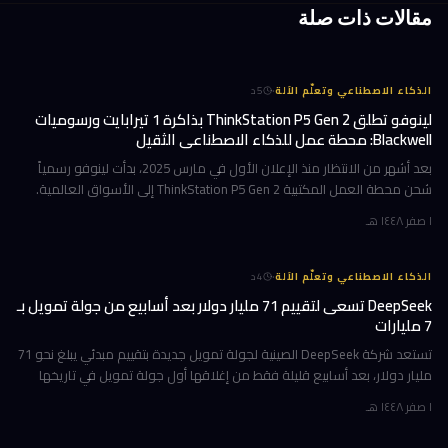
مقالات ذات صلة
·
الذكاء الاصطناعي وتعلّم الآلة
5
د
لينوفو تطلق ThinkStation P5 Gen 2 بذاكرة 1 تيرابايت ورسوميات
Blackwell: محطة عمل للذكاء الاصطناعي الثقيل
بعد أشهر من الانتظار منذ الإعلان الأول في مارس 2025، بدأت لينوفو رسمياً
شحن محطة العمل المكتبية ThinkStation P5 Gen 2 إلى الأسواق العالمية.
هذا الجهاز ليس تحديثاً تقليدياً؛ بل هو قفزة معمارية تستهدف ا
١ صفر ١٤٤٨ هـ
·
الذكاء الاصطناعي وتعلّم الآلة
4
د
DeepSeek تسعى لتقييم 71 مليار دولار بعد أسابيع من جولة تمويل بـ
7 مليارات
تستعد شركة DeepSeek الصينية لجولة تمويل جديدة بتقييم مبدئي يبلغ نحو 71
مليار دولار، بعد أسابيع قليلة فقط من إغلاقها أول جولة تمويل في تاريخها
بقيمة 7 مليارات دولار. الهدف واضح: بناء مراكز بيانات خاصة
١ صفر ١٤٤٨ هـ