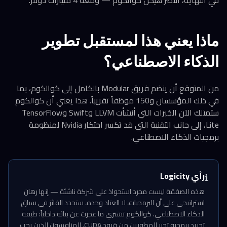
في النهاية، انتصر هيكل كوالكوم — ومعه 4 مليارات دولار.
ماذا يعني هذا لمستقبل تطوير
الذكاء الاصطناعي؟
من المتوقع أن ينضم فريق Modular بالكامل إلى كوالكوم، بما
في ذلك المؤسسان و150 موظفاً تقريباً. هذا يعني أن كوالكوم
ستمتلك الآن الخبرات التي أنشأت LLVM وSwift وTensorFlow
Lite، إلى جانب التقنية التي قد تكسر احتكار Nvidia لمنظومة
برمجيات الذكاء الاصطناعي.
رأي Logicity
ℹ️
هذه الصفقة ليست مجرد استحواذ على شركة ناشئة — إنها رهان
استراتيجي على أن البرمجيات، لا العتاد وحده، ستحدد الفائز في سباق
الذكاء الاصطناعي. كوالكوم تشتري ما عجزت عن بنائه داخلياً: طبقة
تجريد برمجية تحرر المطورين من قيود CUDA. المنافسون الذين يجب