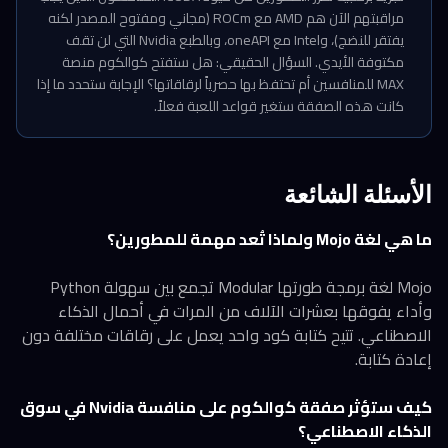
مراقبتهم الآن هم AMD مع ROCm (مجاني ومفتوح المصدر لكنه
يفتقر للنضج)، وIntel مع oneAPI، وبالطبع Nvidia التي لن تقف
مكتوفة الأيدي. السؤال الحقيقي: هل ستفتح كوالكوم منصة
MAX للمنافسين أم تحتفظ بها حصرياً لرقاقاتها؟ الإجابة ستحدد ما إذا
كانت هذه الصفقة ستغير قواعد اللعبة فعلاً.
الأسئلة الشائعة
ما هي لغة Mojo ولماذا تُعد مهمة للمطورين؟
Mojo لغة برمجة طورتها Modular تجمع بين سهولة Python
وأداء يفوقها بعشرات الآلاف من المرات في أحمال الذكاء
الاصطناعي. تتيح كتابة كود واحد يعمل على رقاقات مختلفة دون
إعادة كتابة.
كيف ستؤثر صفقة كوالكوم على منافسة Nvidia في سوق
الذكاء الاصطناعي؟