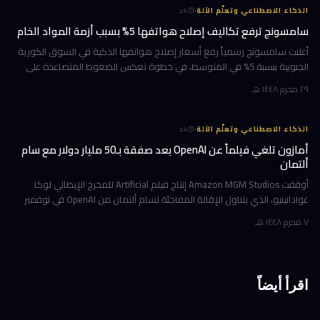
·
الذكاء الاصطناعي وتعلّم الآلة
4
د
سامسونج ترفع تكاليف إصلاح هواتفها 5% بسبب أزمة المواد الخام
أعلنت سامسونج رسمياً رفع أسعار إصلاح هواتفها الذكية في السوق الكورية
الجنوبية بنسبة 5% في المتوسط، في خطوة تعكس الضغوط المتصاعدة على
سلاسل الإمداد العالمية. الزيادة التي تُترجم إلى نحو 11,000 وون كوري
٢٩ محرم ١٤٤٨ هـ
·
الذكاء الاصطناعي وتعلّم الآلة
4
د
أمازون تلغي فيلماً عن OpenAI بعد صفقة بـ50 مليار دولار مع سام
ألتمان
أوقفت Amazon MGM Studios إنتاج فيلم Artificial للمخرج الإيطالي لوكا
غوادانينيو، الذي يتناول الإقالة المفاجئة لسام ألتمان من OpenAI في نوفمبر
2023، وذلك بعد أشهر قليلة من إعلان أمازون شراكة استثمارية ض
٧ محرم ١٤٤٨ هـ
اقرأ أيضاً