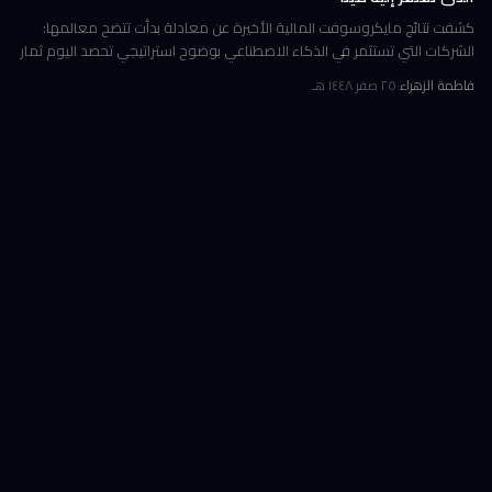
كشفت نتائج مايكروسوفت المالية الأخيرة عن معادلة بدأت تتضح معالمها:
الشركات التي تستثمر في الذكاء الاصطناعي بوضوح استراتيجي تحصد اليوم ثمار
الكفاءة وخفض التكاليف، بينما تتعثر أخرى في تحويل إنفاقها الضخ
فاطمة الزهراء
·
٢٥ صفر ١٤٤٨ هـ