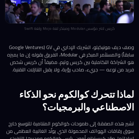
كريس لاتنر مؤسس Modular ومبتكر لغة Mojo ولغة Swift
وصف ديف مونيكيلو، الشريك الإداري في GV (Google Ventures
سابقاً) والمستثمر المبكر في Modular، الفريق بقوله إن ما يميزه
هو الشراكة التكاملية بين كريس وتيم، مضيفاً أن كريس شخص
فريد من نوعه — جريء، صاحب رؤية، ولا يقبل التنازلات التقنية.
لماذا تتحرك كوالكوم نحو الذكاء
الاصطناعي والبرمجيات؟
تشير هذه الصفقة إلى طموحات كوالكوم المتنامية للتوسع خارج
سوق رقاقات الهواتف المحمولة الذي يولّد الغالبية العظمى من
إيراداتها. صرّح كريستيانو أمون، رئيس كوالكوم ومديرها التنفيذي،