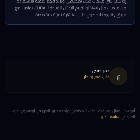
إذا كنت تبني منتجات ذكاء اصطناعي وتريد فهم كيفية الاستفادة
من منصات مثل MAX أو تقييم البدائل المتاحة لـ CUDA، تواصل مع
فريق Logicity للحصول على استشارة تقنية متخصصة.
عمر حسن
ع
كاتب تقني وابتكار
أُنتِج هذا المقال بمساعدة الذكاء الاصطناعي وراجعه فريق التحرير في لوجيسيتي. اعرف
المزيد في
سياسة التحرير
.