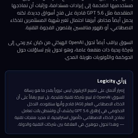
مستخدميها الضخمة إلى إيرادات مستدامة، وإثبات أن نماذجها
المتقدمة مثل GPT 5.6 قادرة على فتح أسواق جديدة. لكنه
يحمل أيضاً مخاطر، أبرزها احتمال تغير شهية المستثمرين للذكاء
الاصطناعي، أو ظهور منافسين يقلصون الفجوة التقنية.
السوق يراقب أيضاً تحول OpenAI الهيكلي من كيان غير ربحي إلى
شركة ربحية ذات منفعة عامة، وهو تحول يثير تساؤلات حول
الحوكمة والأولويات طويلة المدى.
رأي Logicity
ℹ️
إصرار ألتمان على تقييم التريليون ليس غروراً بقدر ما هو رسالة
للسوق: OpenAI لا تبيع شركة تقنية تقليدية، بل تبيع رهاناً على أن
الذكاء الاصطناعي العام (AGI) قادم وأنها ستقوده. التدخل
الحكومي في إطلاق GPT 5.6 يكشف أن واشنطن باتت تعامل
نماذج الذكاء الاصطناعي كأصول استراتيجية، لا مجرد منتجات تقنية
— وهذا تحول جوهري في العلاقة بين شركات التقنية والدولة.