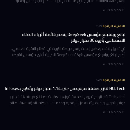
باسم Golden Gate، ما يتيح لأي مستخدم تجربة النظام الجديد قبل إصداره
الرسمي المتوقع في خريف 2026. إن كنت تمتلك جهاز Mac بشريحة Apple
٢٩ محرم ١٤٤٨ هـ
·
التقنية الرائجة
5
د
ليانغ وينفينغ مؤسس DeepSeek يتصدر قائمة أثرياء الذكاء
الاصطناعي بثروة 36 مليار دولار
في تحول لافت يعكس إعادة رسم خريطة الثروة في قطاع التقنية العالمي،
أصبح ليانغ وينفينغ مؤسس شركة DeepSeek الصينية أغنى مؤسس لشركة
ذكاء اصطناعي في العالم، بثروة بلغت 36 مليار دولار وفقاً لمؤشر بلومبرغ لل
٢٩ محرم ١٤٤٨ هـ
·
التقنية الرائجة
4
د
HCLTech تنتزع صفقة مرسيدس-بنز بـ1.14 مليار دولار وتُطيح بـInfosys
أعلنت HCLTech الهندية يوم الجمعة فوزها بعقد ضخم تبلغ قيمته 1.14 مليار
دولار لتحويل وإدارة بيئة العمل الرقمية وخدمات الشبكات المؤسسية لصالح
شركة أوروبية كبرى. ولم تُفصح الشركة عن هوية العميل في إفصاحها
٢٩ محرم ١٤٤٨ هـ