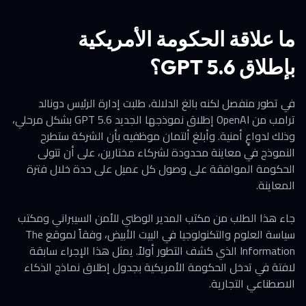
ما علاقة الحكومة الأمريكية
بإطلاق GPT 5.6؟
في تطور منفصل لكنه بالغ الدلالة، طلبت إدارة الرئيس دونالد
ترامب من OpenAI إطلاق نموذجها الجديد GPT 5.6 بشكل مرحلي،
وذلك لدواعٍ أمنية. وأبلغ ألتمان موظفيه بأن الشركة ستطرح
النموذج في معاينة محدودة لشركاء مختارين، على أن تتولى
الحكومة الموافقة على وصول كل عميل على حدة خلال فترة
المعاينة.
جاء هذا الطلب من مكتب المدير الوطني للأمن السيبراني ومكتب
سياسة العلوم والتكنولوجيا في البيت الأبيض، وفقاً لموقع The
Information الذي كشف التطور أولاً. يمثل هذا الإجراء سابقة
لافتة في تدخل الحكومة الأمريكية بجدول إطلاق نماذج الذكاء
الاصطناعي التجارية.