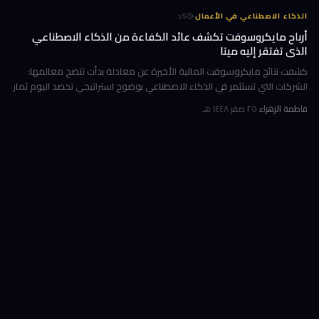
·
الذكاء الاصطناعي في الأعمال
5
د
أرباح مايكروسوفت تكشف عائد الكفاءة من الذكاء الاصطناعي
الذي تفتقر إليه ميتا
كشفت نتائج مايكروسوفت المالية الأخيرة عن معادلة بدأت تتضح معالمها:
الشركات التي تستثمر في الذكاء الاصطناعي بوضوح استراتيجي تحصد اليوم ثمار
الكفاءة وخفض التكاليف، بينما تتعثر أخرى في تحويل إنفاقها الضخ
فاطمة الزهراء
·
٢٥ صفر ١٤٤٨ هـ