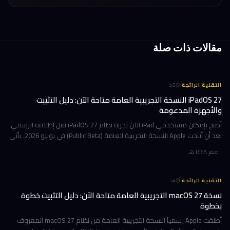
مقالات ذات صلة
·
التقنية الرائجة
5
د
iPadOS 27 النسخة التجريبية العامة متاحة الآن: دليل التثبيت
والأجهزة المدعومة
أصبح بإمكان مستخدمي iPad الآن تجربة نظام iPadOS 27 قبل إطلاقه الرسمي،
بعد أن أتاحت Apple النسخة التجريبية العامة (Public Beta) في يوليو 2026. يأتي
هذا التحديث حاملاً ترقيات جوهرية تتمحور حول Apple Int
١ صفر ١٤٤٨ هـ
·
التقنية الرائجة
4
د
نسخة macOS 27 التجريبية العامة متاحة الآن: دليل التثبيت خطوة
بخطوة
أطلقت Apple رسمياً النسخة التجريبية العامة من نظام macOS 27 المعروف