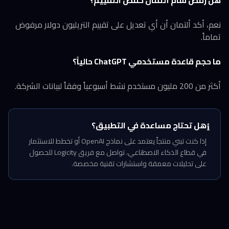
هل رفض سام ألتمان خفض التقييم؟
نعم، أكد ألتمان أن أي تعديل على تقييم التريليون دولار مرفوض
تماماً.
ما حجم قاعدة مستخدمي ChatGPT حالياً؟
أكثر من 200 مليون مستخدم نشط أسبوعياً وفقاً لبيانات الشركة.
هل تحتاج مساعدة في التطبيق؟
ℹ️
إذا كنت تبني منتجاً يعتمد على نماذج OpenAI أو تخطط للاستثمار
في قطاع الذكاء الاصطناعي، تواصل مع فريق Logicity للحصول
على تحليلات معمقة واستشارات تقنية مخصصة.