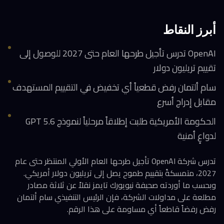
أبرز النقاط
OpenAI تدرس تأجيل طرحها العام حتى 2027 للوصول إلى
تقييم تريليون دولار
سام ألتمان رفض قطعياً أي تخفيض في التقييم المستهدف
مقابل إدراج أسرع
الحكومة الأمريكية طلبت إطلاقاً مرحلياً لنموذج GPT 5.6
لدواعٍ أمنية
تدرس شركة OpenAI تأجيل طرحها العام الأولي المنتظر حتى عام
2027، متمسكةً بتقييم طموح يصل إلى تريليون دولار أمريكي.
وبحسب ما أوردته صحيفة نيويورك تايمز نقلاً عن ثلاثة مصادر
مطلعة على مداولات الشركة، فإن الرئيس التنفيذي سام ألتمان
رفض رفضاً قاطعاً أي مساومة على هذا الرقم.