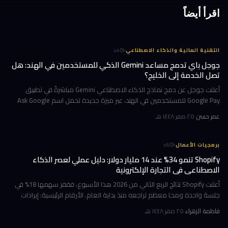
اقرأ أيضاً
·
التقنية المالية والذكاء الاصطناعي
4
د
جوجل باي تدمج مساعد Gemini الذكي للمستخدمين في الهند: هل
تصل الخدمة إلى الخليج؟
أعلنت جوجل عن دمج نماذج الذكاء الاصطناعي Gemini مباشرةً في تطبيق
Google Pay للمستخدمين في الهند، عبر ميزة جديدة تحمل اسم Ask Google
Pay. تتيح هذه الخطوة للمستخدمين التحدث أو الكتابة بلغة طبيعية للاستف
عمر حسن
·
٢٥ صفر ١٤٤٨ هـ
·
برمجيات الأعمال
6
د
Shopify تنمو 34% عند 14 مليار دولار: دليل عملي لعصر الذكاء
الاصطناعي في التجارة الإلكترونية
أعلنت Shopify نتائج الربع الثاني من 2026 هذا الأسبوع، فقفز سهمها 18% في
جلسة واحدة ومحا معظم تراجعه منذ بداية العام. الأرقام الرئيسية: إيرادات
ربعية 3.58 مليار دولار بنمو 34%، وحجم بضائع إجمالي GMV بل
فاطمة الزهراء
·
٢٥ صفر ١٤٤٨ هـ