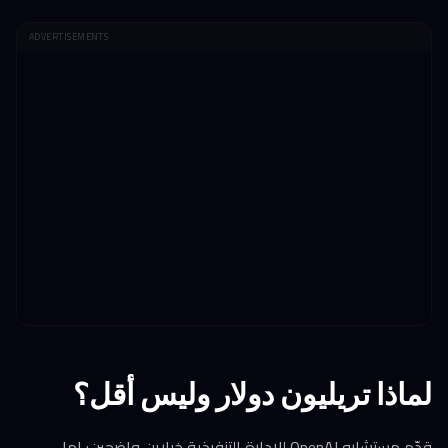
ADVERTISEMENTS
لماذا تريليون دولار وليس أقل؟
قدّم مستشارو OpenAI للإدارة التنفيذية خيارين واضحين: إما