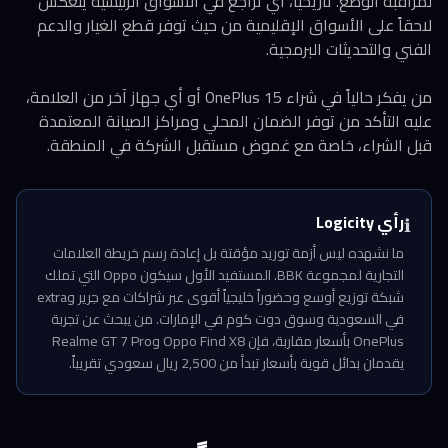
لمراقبة الوضع. تاريخياً، أي تراجع في الأسواق الرئيسية ينعكس
لاحقاً على الأسواق الإقليمية من حيث توفر قطع الغيار والدعم
الفني والتحديثات البرمجية.
من يفكر حالياً في شراء OnePlus 15 أو أي جهاز آخر من العلامة،
عليه التأكد من توفر الضمان المحلي ومراكز الصيانة المعتمدة
قبل الشراء، خاصة مع غموض مستقبل الشركة في المنطقة.
رأي Logicity
ℹ️
ما نشهده ليس أزمة توريد مؤقتة بل إعادة رسم خريطة العلامات
التجارية لمجموعة BBK. المستفيد الأول سيكون Oppo التي تملك
شبكة توزيع أوسع وحضوراً خليجياً أقوى عبر شراكات مع جرير وextra
في السعودية وسوق دوت كوم في الإمارات. من يبحث عن تجربة
OnePlus بأسعار مقاربة، فإن Oppo Find X8 وRealme GT 7 Pro
يقدمان بدائل قوية بأسعار تبدأ من 2,500 ريال سعودي تقريباً.