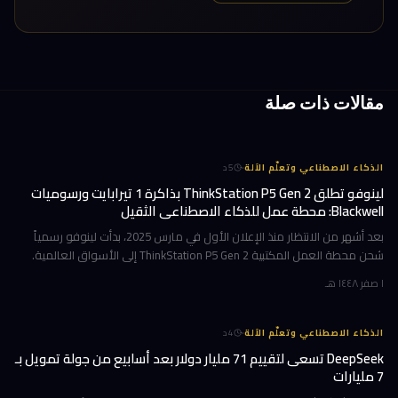
مقالات ذات صلة
·
الذكاء الاصطناعي وتعلّم الآلة
5
د
لينوفو تطلق ThinkStation P5 Gen 2 بذاكرة 1 تيرابايت ورسوميات
Blackwell: محطة عمل للذكاء الاصطناعي الثقيل
بعد أشهر من الانتظار منذ الإعلان الأول في مارس 2025، بدأت لينوفو رسمياً
شحن محطة العمل المكتبية ThinkStation P5 Gen 2 إلى الأسواق العالمية.
هذا الجهاز ليس تحديثاً تقليدياً؛ بل هو قفزة معمارية تستهدف ا
١ صفر ١٤٤٨ هـ
·
الذكاء الاصطناعي وتعلّم الآلة
4
د
DeepSeek تسعى لتقييم 71 مليار دولار بعد أسابيع من جولة تمويل بـ
7 مليارات