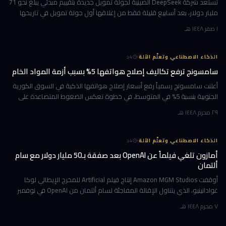
تستعد شركة DeepSeek الصينية لجولة تمويل جديدة بتقييم مبدئي يبلغ نحو 71
مليار دولار، بعد أسابيع قليلة فقط من إغلاقها أول جولة تمويل في تاريخها
بقيمة 7 مليارات دولار. الهدف واضح: بناء مراكز بيانات خاصة
١ صفر ١٤٤٨ هـ
·
الذكاء الاصطناعي وتعلّم الآلة
4
د
سامسونج ترفع تكاليف إصلاح هواتفها 5% بسبب أزمة المواد الخام
أعلنت سامسونج رسمياً رفع أسعار إصلاح هواتفها الذكية في السوق الكورية
الجنوبية بنسبة 5% في المتوسط، في خطوة تعكس الضغوط المتصاعدة على
سلاسل الإمداد العالمية. الزيادة التي تُترجم إلى نحو 11,000 وون كوري
٢٩ محرم ١٤٤٨ هـ
·
الذكاء الاصطناعي وتعلّم الآلة
4
د
أمازون تلغي فيلماً عن OpenAI بعد صفقة بـ50 مليار دولار مع سام
ألتمان
أوقفت Amazon MGM Studios إنتاج فيلم Artificial للمخرج الإيطالي لوكا
غوادانينيو، الذي يتناول الإقالة المفاجئة لسام ألتمان من OpenAI في نوفمبر
2023، وذلك بعد أشهر قليلة من إعلان أمازون شراكة استثمارية ض
٧ محرم ١٤٤٨ هـ