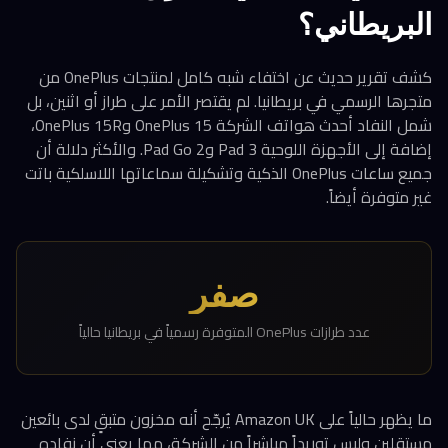
البريطاني؟
كشف تقرير حديث عن اختفاء شبه كامل لمنتجات OnePlus من
متجرها الرسمي في بريطانيا. لم يقتصر الأمر على طراز أو اثنين، بل
شمل النفاد أحدث هواتف الشركة OnePlus 15 وOnePlus 15R،
إضافة إلى الأجهزة اللوحية Pad 3 وPad Go 2. والأكثر دلالة أن
جميع ساعات OnePlus الذكية وتشكيلة سماعاتها اللاسلكية باتت
غير متوفرة أيضاً.
صفر
عدد طرازات OnePlus المتوفرة رسمياً في بريطانيا حالياً
ما يظهر حالياً على Amazon UK يُرجّح أنه مخزون متبقٍ لدى بائعين
مستقلين وليس توريداً مباشراً من الشركة، مما يعني أن نفاده