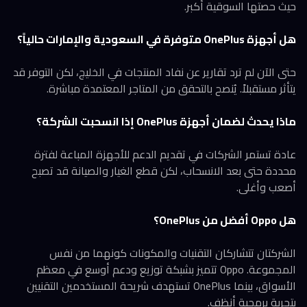
حيث حصتها السوقية أكبر.
هل أجهزة OnePlus متوفرة في السعودية والإمارات حالياً؟
حتى الآن لم ترد تقارير عن نفاد المنتجات في الخليج، لكن التوفر قد
يتأثر مستقبلاً. يُنصح بالتحقق من المتاجر المعتمدة مباشرة.
ماذا يحدث لضمان أجهزة OnePlus إذا انسحبت الشركة؟
عادة تستمر الشركات في تقديم الدعم للأجهزة المباعة لفترة
محددة حتى بعد الانسحاب، لكن قطع الغيار والصيانة قد تصبح
أصعب وأغلى.
هل Oppo أفضل من OnePlus؟
الشركتان تتشاركان التقنيات والمكونات كونهما من نفس
المجموعة. Oppo تتميز بشبكة توزيع ودعم أوسع في معظم
الأسواق، بينما OnePlus تستهدف شريحة المستخدمين التقنيين
بتجربة برمجية أنظف.