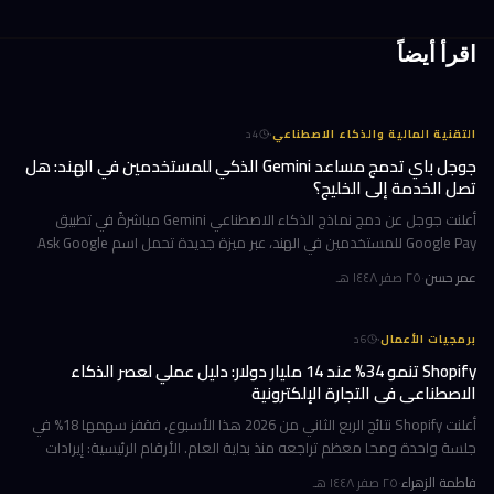
اقرأ أيضاً
·
التقنية المالية والذكاء الاصطناعي
4
د
جوجل باي تدمج مساعد Gemini الذكي للمستخدمين في الهند: هل
تصل الخدمة إلى الخليج؟
أعلنت جوجل عن دمج نماذج الذكاء الاصطناعي Gemini مباشرةً في تطبيق
Google Pay للمستخدمين في الهند، عبر ميزة جديدة تحمل اسم Ask Google
Pay. تتيح هذه الخطوة للمستخدمين التحدث أو الكتابة بلغة طبيعية للاستف
عمر حسن
·
٢٥ صفر ١٤٤٨ هـ
·
برمجيات الأعمال
6
د
Shopify تنمو 34% عند 14 مليار دولار: دليل عملي لعصر الذكاء
الاصطناعي في التجارة الإلكترونية
أعلنت Shopify نتائج الربع الثاني من 2026 هذا الأسبوع، فقفز سهمها 18% في
جلسة واحدة ومحا معظم تراجعه منذ بداية العام. الأرقام الرئيسية: إيرادات
ربعية 3.58 مليار دولار بنمو 34%، وحجم بضائع إجمالي GMV بل
فاطمة الزهراء
·
٢٥ صفر ١٤٤٨ هـ