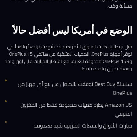
مسألة وقت.
الوضع في أمريكا ليس أفضل حالاً
قبل بريطانيا، كانت السوق الأمريكية قد شهدت تراجعاً واضحاً في
توفر أجهزة OnePlus. الكميات المتبقية من هاتفي OnePlus 15
وOnePlus 15R محدودة للغاية، مع اقتصار الخيارات على لون واحد
وسعة تخزين واحدة فقط.
سلسلة Best Buy توقفت بالكامل عن بيع أي جهاز من
OnePlus
Amazon US يطرح كميات محدودة فقط من المخزون
المتبقي
خيارات الألوان والسعات التخزينية شبه معدومة