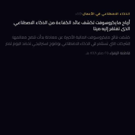
·
الذكاء الاصطناعي في الأعمال
5
د
أرباح مايكروسوفت تكشف عائد الكفاءة من الذكاء الاصطناعي
الذي تفتقر إليه ميتا
كشفت نتائج مايكروسوفت المالية الأخيرة عن معادلة بدأت تتضح معالمها:
الشركات التي تستثمر في الذكاء الاصطناعي بوضوح استراتيجي تحصد اليوم ثمار
الكفاءة وخفض التكاليف، بينما تتعثر أخرى في تحويل إنفاقها الضخ
فاطمة الزهراء
·
٢٥ صفر ١٤٤٨ هـ