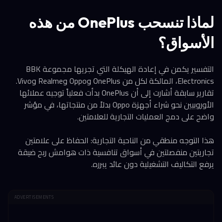
لماذا تنسحب OnePlus من هذه
الأسواق؟
التفسير يكمن في إعادة الهيكلة التي تجريها مجموعة BBK
Electronics، المالكة لكل من OnePlus وOppo وRealme وVivo.
تقارير سابقة أشارت إلى أن OnePlus بدأت فعلياً توجيه عملائها
الأوروبيين نحو شراء أجهزة Oppo بدلاً من منتجاتها، في مؤشر
واضح على دمج العمليات التجارية للعلامتين.
هذا التوجه منطقي من الناحية التجارية: الحفاظ على علامتين
تجاريتين منفصلتين في أسواق تنافسية ذات هوامش ربح ضيقة
يرفع التكاليف التشغيلية دون عائد يبرره.
ADVERTISEMENTS