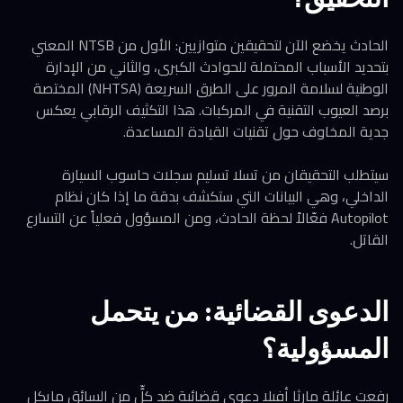
الحادث يخضع الآن لتحقيقين متوازيين: الأول من NTSB المعني
بتحديد الأسباب المحتملة للحوادث الكبرى، والثاني من الإدارة
الوطنية لسلامة المرور على الطرق السريعة (NHTSA) المختصة
برصد العيوب التقنية في المركبات. هذا التكثيف الرقابي يعكس
جدية المخاوف حول تقنيات القيادة المساعدة.
سيتطلب التحقيقان من تسلا تسليم سجلات حاسوب السيارة
الداخلي، وهي البيانات التي ستكشف بدقة ما إذا كان نظام
Autopilot فعّالاً لحظة الحادث، ومن المسؤول فعلياً عن التسارع
القاتل.
الدعوى القضائية: من يتحمل
المسؤولية؟
رفعت عائلة مارثا أفيلا دعوى قضائية ضد كلٍّ من السائق مايكل