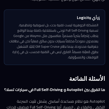
رأي Logicity
ℹ️
المشكلة الجوهرية ليست تقنية بحت، بل تسويقية وتنظيمية.
تسمية Full Self-Driving توحي باستقلالية كاملة بينما الواقع
يتطلب إشرافاً بشرياً مستمراً. منافسون مثل Waymo من Google
يعتمدون نموذجاً مختلفاً بسيارات بدون سائق فعلياً لكن في نطاقات
جغرافية محدودة، بينما نظام GM Super Cruise يُقيّد التشغيل
بطرق مُعيّنة مسبقاً. الفارق ليس في التقنية فحسب، بل في إدارة
التوقعات والمسؤولية.
الأسئلة الشائعة
ما الفرق بين Autopilot و Full Self-Driving في سيارات تسلا؟
Autopilot هو نظام مساعدة أساسي يشمل تثبيت السرعة
التكيفي والبقاء في المسار. أما Full Self-Driving فيضيف قدرات