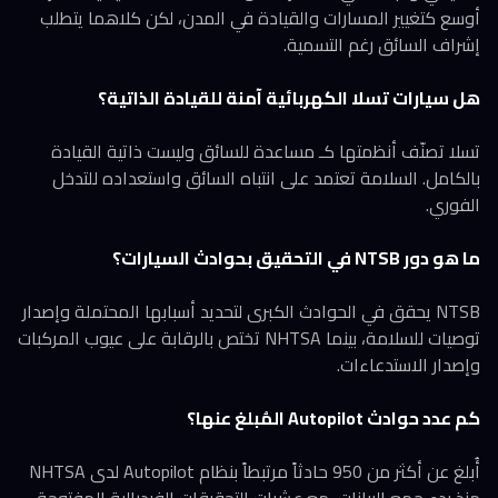
أوسع كتغيير المسارات والقيادة في المدن، لكن كلاهما يتطلب
إشراف السائق رغم التسمية.
هل سيارات تسلا الكهربائية آمنة للقيادة الذاتية؟
تسلا تصنّف أنظمتها كـ مساعدة للسائق وليست ذاتية القيادة
بالكامل. السلامة تعتمد على انتباه السائق واستعداده للتدخل
الفوري.
ما هو دور NTSB في التحقيق بحوادث السيارات؟
NTSB يحقق في الحوادث الكبرى لتحديد أسبابها المحتملة وإصدار
توصيات للسلامة، بينما NHTSA تختص بالرقابة على عيوب المركبات
وإصدار الاستدعاءات.
كم عدد حوادث Autopilot المُبلغ عنها؟
أُبلغ عن أكثر من 950 حادثاً مرتبطاً بنظام Autopilot لدى NHTSA