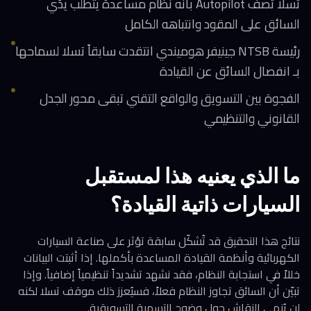
تسلا تصف Autopilot بأنه نظام مساعدة يتطلب يدَي
السائق على المقود وانتباهه الكامل
رئيسة NTSB جينيفر هوميندي انتقدت سابقاً تسلا لسماحها
بـ انفصال السائق عن القيادة
الفجوة بين التسويق والواقع التقني تبقى محور الجدل
القانوني والتنظيمي
ما الذي يعنيه هذا لمستقبل
السيارات ذاتية القيادة؟
نتائج هذا التحقيق قد تُشكّل سابقة تؤثر على صناعة السيارات
الكهربائية وأنظمة القيادة المساعدة بأكملها. إذا أثبتت البيانات
خللاً في استجابة النظام، فقد نشهد تشديداً تنظيمياً إضافياً. وإذا
تبيّن أن السائق تجاوز النظام فعلاً، فسيُعزز ذلك موقف تسلا لكنه
لن يُنهي النقاش حول وضوح التسمية التسويقية.