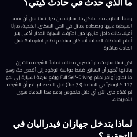
ما الذي حدث في حادث كيتي؟
وفقاً للتقارير، قاد مايكل بتلر سيارته من طراز تسلا قبل أن يفقد
السيطرة عليها ويصطدم بمنزل في الحي السكني. الضحية، مارثا
أفيلا، كانت داخل منزلها حين اخترقت السيارة الجدار. أدّعى بتلر
أمام السلطات المحلية أنه كان يستخدم نظام Autopilot قبيل
الحادث مباشرة.
لكن تسلا سارعت بالردّ بتصريح مختلف تماماً: الشركة قالت إن
بياناتها تُظهر أن السائق ضغط دواسة الوقود إلى أقصى حدّ، وهو
ما تجاوز أوامر نظام Full Self-Driving ورفع سرعة السيارة إلى نحو
117 كيلومتراً في الساعة (73 ميلاً) قبل الاصطدام. غير أن الشركة
لم تقدّم حتى الآن أي دليل ملموس يدعم هذا الادعاء سوى
التصريحات.
لماذا يتدخل جهازان فيدراليان في
التحقيق؟