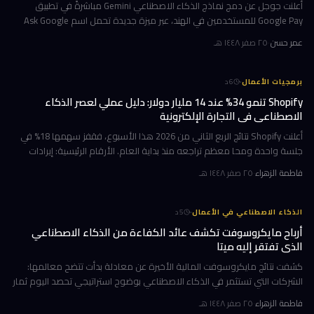
أعلنت جوجل عن دمج نماذج الذكاء الاصطناعي Gemini مباشرةً في تطبيق
Google Pay للمستخدمين في الهند، عبر ميزة جديدة تحمل اسم Ask Google
Pay. تتيح هذه الخطوة للمستخدمين التحدث أو الكتابة بلغة طبيعية للاستف
عمر حسن
·
٢٥ صفر ١٤٤٨ هـ
·
برمجيات الأعمال
6
د
Shopify تنمو 34% عند 14 مليار دولار: دليل عملي لعصر الذكاء
الاصطناعي في التجارة الإلكترونية
أعلنت Shopify نتائج الربع الثاني من 2026 هذا الأسبوع، فقفز سهمها 18% في
جلسة واحدة ومحا معظم تراجعه منذ بداية العام. الأرقام الرئيسية: إيرادات
ربعية 3.58 مليار دولار بنمو 34%، وحجم بضائع إجمالي GMV بل
فاطمة الزهراء
·
٢٥ صفر ١٤٤٨ هـ
·
الذكاء الاصطناعي في الأعمال
5
د
أرباح مايكروسوفت تكشف عائد الكفاءة من الذكاء الاصطناعي
الذي تفتقر إليه ميتا
كشفت نتائج مايكروسوفت المالية الأخيرة عن معادلة بدأت تتضح معالمها:
الشركات التي تستثمر في الذكاء الاصطناعي بوضوح استراتيجي تحصد اليوم ثمار
الكفاءة وخفض التكاليف، بينما تتعثر أخرى في تحويل إنفاقها الضخ
فاطمة الزهراء
·
٢٥ صفر ١٤٤٨ هـ