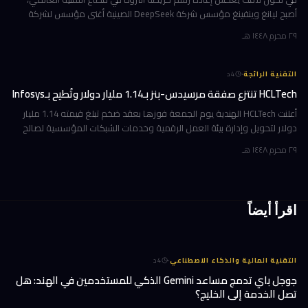
أصبح ليانغ وينفينغ مؤسس شركة DeepSeek الصينية أغنى مؤسس لشركة
ذكاء اصطناعي في العالم، بثروة بلغت 36 مليار دولار وفقاً لمؤشر بلومبرغ لل
٢٩ محرم ١٤٤٨ هـ
·
التقنية الرائجة
4
د
HCLTech تنتزع صفقة مرسيدس-بنز بـ1.14 مليار دولار وتُطيح بـInfosys
أعلنت HCLTech الهندية يوم الجمعة فوزها بعقد ضخم تبلغ قيمته 1.14 مليار
دولار لتحويل وإدارة بيئة العمل الرقمية وخدمات الشبكات المؤسسية لصالح
شركة أوروبية كبرى. ولم تُفصح الشركة عن هوية العميل في إفصاحها
٢٩ محرم ١٤٤٨ هـ
اقرأ أيضاً
·
التقنية المالية والذكاء الاصطناعي
4
د
جوجل باي تدمج مساعد Gemini الذكي للمستخدمين في الهند: هل
تصل الخدمة إلى الخليج؟