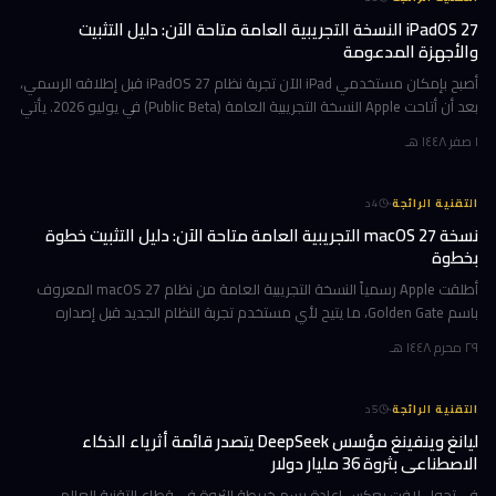
iPadOS 27 النسخة التجريبية العامة متاحة الآن: دليل التثبيت
والأجهزة المدعومة
أصبح بإمكان مستخدمي iPad الآن تجربة نظام iPadOS 27 قبل إطلاقه الرسمي،
بعد أن أتاحت Apple النسخة التجريبية العامة (Public Beta) في يوليو 2026. يأتي
هذا التحديث حاملاً ترقيات جوهرية تتمحور حول Apple Int
١ صفر ١٤٤٨ هـ
·
التقنية الرائجة
4
د
نسخة macOS 27 التجريبية العامة متاحة الآن: دليل التثبيت خطوة
بخطوة
أطلقت Apple رسمياً النسخة التجريبية العامة من نظام macOS 27 المعروف
باسم Golden Gate، ما يتيح لأي مستخدم تجربة النظام الجديد قبل إصداره
الرسمي المتوقع في خريف 2026. إن كنت تمتلك جهاز Mac بشريحة Apple
٢٩ محرم ١٤٤٨ هـ
·
التقنية الرائجة
5
د
ليانغ وينفينغ مؤسس DeepSeek يتصدر قائمة أثرياء الذكاء
الاصطناعي بثروة 36 مليار دولار
في تحول لافت يعكس إعادة رسم خريطة الثروة في قطاع التقنية العالمي،