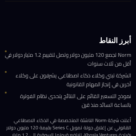
أبرز النقاط
Norm تجمع 120 مليون دولار وتصل لتقييم 1.2 مليار دولار في
أقل من ثلاث سنوات
الشركة تبني وكلاء ذكاء اصطناعي يشرفون على وكلاء
آخرين في إنجاز المهام القانونية
نموذج التسعير القائم على النتائج يتحدى نظام الفوترة
بالساعة السائد منذ قرن
أعلنت شركة Norm الناشئة المتخصصة في الذكاء الاصطناعي
القانوني عن إغلاق جولة تمويل Series C بقيمة 120 مليون دولار
بقيادة Khosla Ventures، لترتفع قيمتها السوقية إلى 1.2 مليار