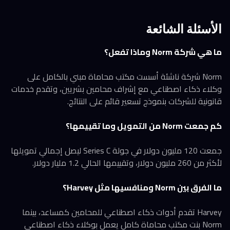
الأسئلة الشائعة
ما هي شركة Norm وماذا تفعل؟
Norm شركة ناشئة أسست مكتب محاماة مبني بالكامل على
وكلاء ذكاء اصطناعي مع إشراف محامين بشريين، وتقدم خدمات
قانونية للشركات بنموذج تسعير قائم على النتائج.
كم جمعت Norm من التمويل وما تقييمها؟
جمعت 120 مليون دولار في جولة Series C ليصل إجمالي تمويلها
لأكثر من 260 مليون دولار، وتقييمها الحالي 1.2 مليار دولار.
ما الفرق بين Norm ومنافسيها مثل Harvey؟
Harvey تقدم أدوات ذكاء اصطناعي للمحامين كمساعد، بينما
Norm بنت مكتب محاماة كامل يعمل بوكلاء ذكاء اصطناعي