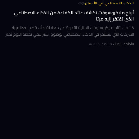
·
الذكاء الاصطناعي في الأعمال
5
د
أرباح مايكروسوفت تكشف عائد الكفاءة من الذكاء الاصطناعي
الذي تفتقر إليه ميتا
كشفت نتائج مايكروسوفت المالية الأخيرة عن معادلة بدأت تتضح معالمها:
الشركات التي تستثمر في الذكاء الاصطناعي بوضوح استراتيجي تحصد اليوم ثمار
الكفاءة وخفض التكاليف، بينما تتعثر أخرى في تحويل إنفاقها الضخ
فاطمة الزهراء
·
٢٥ صفر ١٤٤٨ هـ