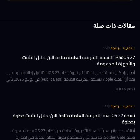
مقالات ذات صلة
·
التقنية الرائجة
5
د
iPadOS 27 النسخة التجريبية العامة متاحة الآن: دليل التثبيت
والأجهزة المدعومة
أصبح بإمكان مستخدمي iPad الآن تجربة نظام iPadOS 27 قبل إطلاقه الرسمي،
بعد أن أتاحت Apple النسخة التجريبية العامة (Public Beta) في يوليو 2026. يأتي
هذا التحديث حاملاً ترقيات جوهرية تتمحور حول Apple Int
١ صفر ١٤٤٨ هـ
·
التقنية الرائجة
4
د
نسخة macOS 27 التجريبية العامة متاحة الآن: دليل التثبيت خطوة
بخطوة
أطلقت Apple رسمياً النسخة التجريبية العامة من نظام macOS 27 المعروف
باسم Golden Gate، ما يتيح لأي مستخدم تجربة النظام الجديد قبل إصداره