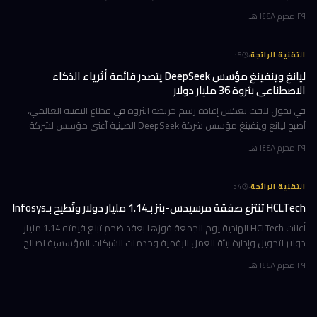
الرسمي المتوقع في خريف 2026. إن كنت تمتلك جهاز Mac بشريحة Apple
٢٩ محرم ١٤٤٨ هـ
·
التقنية الرائجة
5
د
ليانغ وينفينغ مؤسس DeepSeek يتصدر قائمة أثرياء الذكاء
الاصطناعي بثروة 36 مليار دولار
في تحول لافت يعكس إعادة رسم خريطة الثروة في قطاع التقنية العالمي،
أصبح ليانغ وينفينغ مؤسس شركة DeepSeek الصينية أغنى مؤسس لشركة
ذكاء اصطناعي في العالم، بثروة بلغت 36 مليار دولار وفقاً لمؤشر بلومبرغ لل
٢٩ محرم ١٤٤٨ هـ
·
التقنية الرائجة
4
د
HCLTech تنتزع صفقة مرسيدس-بنز بـ1.14 مليار دولار وتُطيح بـInfosys
أعلنت HCLTech الهندية يوم الجمعة فوزها بعقد ضخم تبلغ قيمته 1.14 مليار
دولار لتحويل وإدارة بيئة العمل الرقمية وخدمات الشبكات المؤسسية لصالح
شركة أوروبية كبرى. ولم تُفصح الشركة عن هوية العميل في إفصاحها
٢٩ محرم ١٤٤٨ هـ