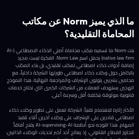
ما الذي يميز Norm عن مكاتب
المحاماة التقليدية؟
بنت Norm ما تسميه مكتب محاماة أصلي الذكاء الاصطناعي (AI-
native law firm) يحمل اسم Norm Law. الفكرة ليست مجرد
إضافة أدوات ذكاء اصطناعي لمكتب تقليدي، بل بناء المكتب
بالكامل حول وكلاء ذكاء اصطناعي طورتها الشركة داخلياً، مع
محامين بشريين يتولون الإشراف والمراجعة النهائية. هذا النموذج
الهجين يستهدف العملاء من الشركات الكبرى التي تحتاج خدمات
قانونية موثوقة بتكلفة أقل وسرعة أعلى.
الأكثر إثارة للاهتمام تقنياً: الشركة تعمل على تطوير وكلاء ذكاء
اصطناعي قادرين على الإشراف على وكلاء آخرين أثناء تنفيذ
المهام. هذا التوجه نحو أنظمة AI-supervising-AI يفتح آفاقاً
تتجاوز القطاع القانوني، إذ يعالج أحد أكبر تحديات الوكلاء الذاتيين: