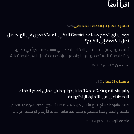
اقرأ أيضاً
·
التقنية المالية والذكاء الاصطناعي
4
د
جوجل باي تدمج مساعد Gemini الذكي للمستخدمين في الهند: هل
تصل الخدمة إلى الخليج؟
أعلنت جوجل عن دمج نماذج الذكاء الاصطناعي Gemini مباشرةً في تطبيق
Google Pay للمستخدمين في الهند، عبر ميزة جديدة تحمل اسم Ask Google
Pay. تتيح هذه الخطوة للمستخدمين التحدث أو الكتابة بلغة طبيعية للاستف
عمر حسن
·
٢٥ صفر ١٤٤٨ هـ
·
برمجيات الأعمال
6
د
Shopify تنمو 34% عند 14 مليار دولار: دليل عملي لعصر الذكاء
الاصطناعي في التجارة الإلكترونية
أعلنت Shopify نتائج الربع الثاني من 2026 هذا الأسبوع، فقفز سهمها 18% في
جلسة واحدة ومحا معظم تراجعه منذ بداية العام. الأرقام الرئيسية: إيرادات
ربعية 3.58 مليار دولار بنمو 34%، وحجم بضائع إجمالي GMV بل
فاطمة الزهراء
·
٢٥ صفر ١٤٤٨ هـ