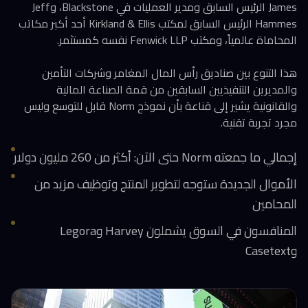
James الرئيس السابق ومدير العمليات في Blackstone، وJeff
Hammes الرئيس السابق لمكتب Kirkland & Ellis أحد أكبر مكاتب
المحاماة عالمياً، ومكتب Fenwick LLP نفسه كمستثمر.
هذا التنوع بين صناديق رأس المال المغامر وشركات التأمين
والمديرين التنفيذيين السابقين من قمة الصناعة المالية
والقانونية يشير إلى قناعة بأن نموذج Norm قابل للتوسع وليس
مجرد تجربة تقنية.
إجمالي ما جمعته Norm حتى الآن: أكثر من 260 مليون دولار
الأموال الجديدة ستوجه لتطوير المنتج وتوظيف مزيد من
المحامين
المنافسون في السوق يشملون Harvey وLegora
وCasetext