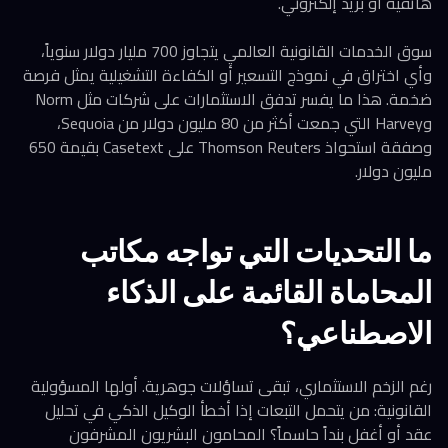
هاتفية أو بريد إلكتروني.
سوق الخدمات القانونية العالمي يتجاوز 700 مليار دولار سنوياً،
وأي اختراق في نموذج التسعير أو الكفاءة التشغيلية يمثل فرصة
ضخمة. هذا ما يفسر تدفق الاستثمارات على شركات مثل Norm
وHarvey التي جمعت أكثر من 80 مليون دولار من Sequoia،
وصفقة استحواذ Thomson Reuters على Casetext بقيمة 650
مليون دولار.
ما التحديات التي تواجه مكاتب
المحاماة القائمة على الذكاء
الاصطناعي؟
رغم الزخم الاستثماري، تبقى تساؤلات جوهرية. أولها المسؤولية
القانونية: من يتحمل التبعات إذا أخطأ الوكيل الذكي في تحليل
عقد أو أغفل بنداً حاسماً؟ المحامون البشريون المشرفون