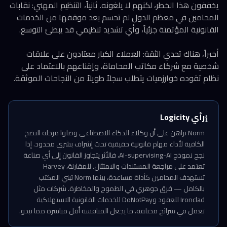
يخففون هذا الخطر، لكنهم لا يلغونه. ثانياً، التنظيم المهني: نقابات
المحامين في معظم الدول لم تحسم بعد موقفها من الخدمات
القانونية المؤتمتة جزئياً، وأي تشديد تنظيمي قد يبطئ التوسع.
أخيراً، هناك تحدي الثقة: العملاء الكبار معتادون على علاقات
شخصية مع شركاء مكاتب المحاماة، وإقناعهم بالاعتماد على
نظام تقوده خوارزميات يتطلب سجلاً طويلاً من النجاحات الموثقة.
رأي Logicity
ℹ️
Norm تراهن على أن وكلاء الذكاء الاصطناعي وصلوا مرحلة النضج
الكافية لأداء مهام قانونية حقيقية تحت إشراف بشري محدود. إذا
نجح نموذج AI-supervising-AI، فالأثر يتجاوز القانون إلى أي صناعة
تعتمد على مراجعة المستندات والامتثال. للمقارنة، Harvey
تستهدف المحامين كأداة مساعدة، بينما Norm تبني المكتب
بالكامل — فرق جوهري في الطموح والمخاطرة. شركات مثل
Ironclad للعقود وDoNotPay للخدمات القانونية الاستهلاكية
تعمل في شرائح مختلفة، ما يجعل المنافسة أقل مباشرة مما تبدو.