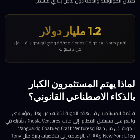
ضمان الموثوقية والدقة دون تدخل بشري مستمر.
1.2 مليار دولار
تقييم Norm بعد جولة Series C، محققة وضع اليونيكورن في أقل
من 3 سنوات
لماذا يهتم المستثمرون الكبار
بالذكاء الاصطناعي القانوني؟
قائمة المستثمرين في هذه الجولة تكشف عن رهان مؤسسي
واسع على مستقبل القطاع. إلى جانب Khosla Ventures، شارك في
الجولة كل من Bain وCraft Ventures وCoatue وVanguard
وNew York Life وTIAA، بالإضافة إلى شخصيات بارزة مثل Tony