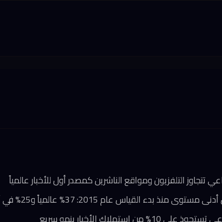
 تتجاوز التلفزيون ومواقع الناشرين كمصدر أول للأخبار عالمياً
منذ بدء القياس عام 2015: 37% عالمياً و25% في أمريكا
 من استهلاك الأخبار بنمو سريع