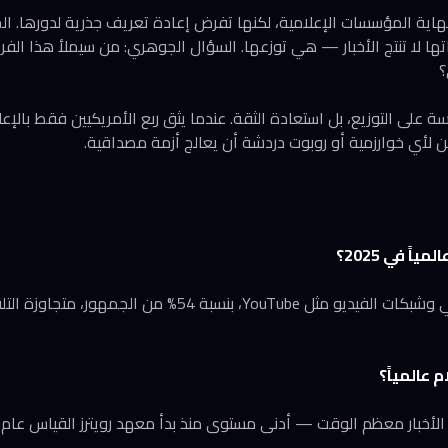
 نهاية المؤسسات الإعلامية، لكنها تفرض إعادة تعريف جذرية لدورها. ال
ها لا تنتج الأخبار — هي توزعها. السؤال الجوهري: من سيملأ هذا الفر
؟
سة على التوزيع، بل استعادة الثقة. عندما يثق ربع الأمريكيين فقط بالإ
ن لأي خوارزمية أو روبوت دردشة أن يعالج أزمة مصداقية.
اً في 2025؟
منصات التواصل الاجتماعي وشبكات الفيديو مثل YouTube، بنسبة 
 عالمياً؟