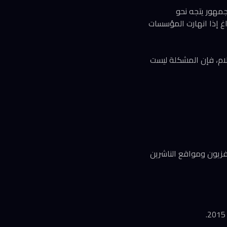
جمهور يتجه نحو
اغ إذا انهارت المؤسسات
علام، فإن المشكلة ليست
54% من الجمهور، متجاوزة التلفزيون ومواقع الناشرين