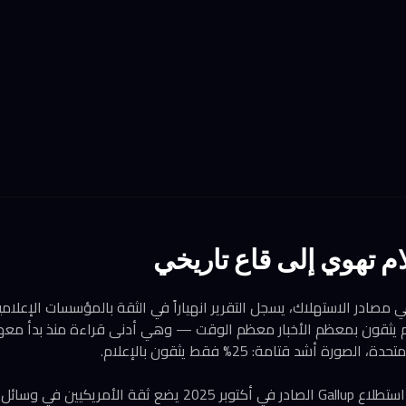
ام تهوي إلى قاع تاريخي
يثقون بمعظم الأخبار معظم الوقت — وهي أدنى قراءة منذ بدأ معهد ر
هذا الانحدار ليس معزولاً. استطلاع Gallup الصادر في أكتوبر 2025 يضع