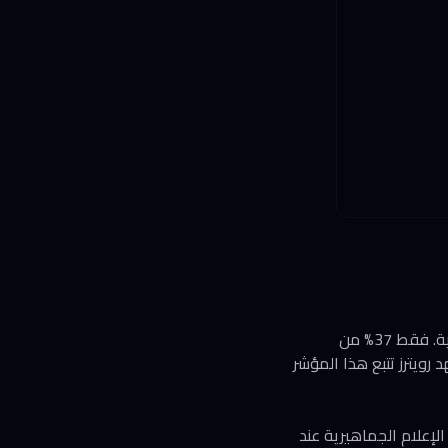
بالتزامن مع هذا التحول في مصادر الاستهلاك، يسجل التقرير انهياراً في الثقة بالمؤسسات الإعلامية. فقط 37% من
ويترز تتبع هذا المؤشر
 ثقة الأمريكيين في وسائل الإعلام الجماهيرية عند