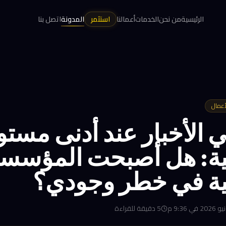
الرئيسية
من نحن
الخدمات
أعمالنا
استثمر
المدونة
اتصل بنا
أعمال
ي الأخبار عند أدنى مستوي
خية: هل أصبحت المؤسس
مية في خطر وجودي؟
5
دقيقة للقراءة