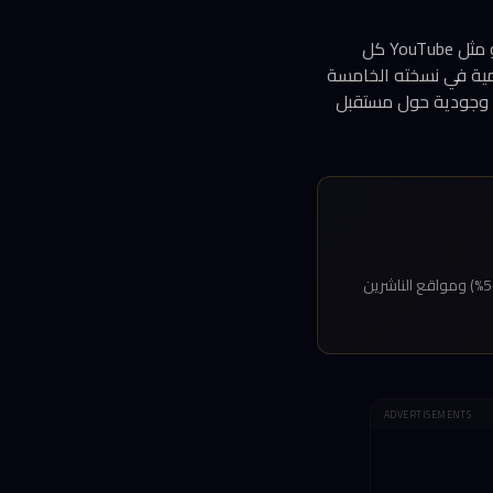
للمرة الأولى في تاريخ قياس استهلاك الأخبار، تجاوزت منصات التواصل الاجتماعي وشبكات الفيديو مثل YouTube كل
لرقمية في نسخته الخامسة
ة وجودية حول مستقبل
نسبة من يحصلون على أخبارهم من منصات التواصل الاجتماعي وشبكات الفيديو — متجاوزة التلفزيون (52%) ومواقع الناشرين
ADVERTISEMENTS