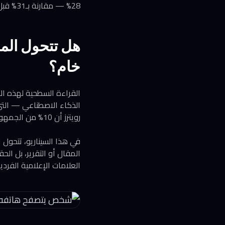
28% — مقارنة بـ31% قبل عام و40% قبل خمس سنوات. نحن أمام اتجاه هيكلي وليس تذبذباً موسمياً.
هل تتحول الم
خام؟
القراءة السطحية لهذه الأ
الذكاء الاصطناعي — الت
رويترز أن 10% من الجمهور يحصلون على أخبارهم عبر روبوتات الدردشة الذكية، ارتفاعاً من 7% قبل عام فقط.
في هذا السيناريو، تتحول
المقال أو التقرير، بل ال
العلامات الإعلامية الفردية