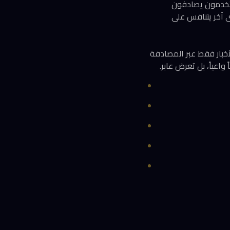
مستخدمون يصادفون
ى آخر يتنافس على
ن الجمهور وتضاعفت منذ 2020 — تحصل على الأخبار فقط عبر المصادفة
اعياً، بل تعرض عابر.