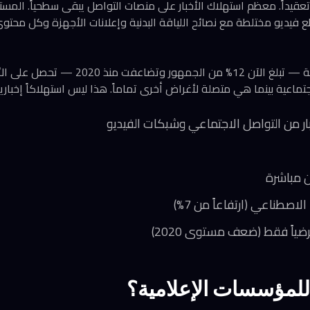
 تعقيداً. معظم استهلاك الأخبار على منصات التواصل يبقى سطحياً. ال
 فيديو مختلطة مع نصائح اللياقة البدنية وإعلانات الأجهزة وكل محتو
التقرير يحدد شريحة متنامية — تبلغ الآن 12% م
ماعية بينما هي متصلة لأغراض أخرى تماماً. هذا ليس استهلاكاً إخبارياً و
 للمؤسسات الإعلامية؟