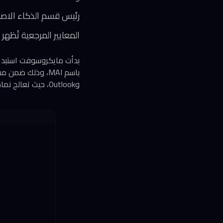
رئيس قسم الذكاء الاصطناع
المعايير المرجعية تُظهر تأخر نموذج MAI-Thinking 1 عن منافسي 
وOutlook، حيث تعالج نماذج MAI عشرات الآلاف من الطلبات أسبوعياً، وفقاً لما نشرته Bloomberg.