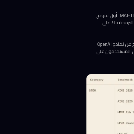
خلال مؤتمر Build، كشفت مايكروسوفت عن سبعة نماذج ذكاء اصطناعي جديدة، أبرزها MAI-Thinking 1، أول نموذج
هي Sonnet 4.6 وOpus 4.6 من Anthropic في مهام البرمجة بناءً على
لكن المعايير المرجعية المنشورة رسمت صورة مختلفة تماماً: نموذج Thinking-1 تأخر بفارق واضح عن نماذج OpenAI
وهرياً: هل سيحصل المستخدمون على