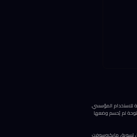
يجعلها آمنة للاستخدام المؤسسي.
ة Common Crawl، وهي بيانات ويب مفتوحة لم يُحسم وضعها
لكن تسويق مايكروسوفت