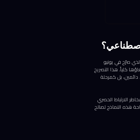
لاصطناعي؟
ي صرّح في يونيو
لتكاليف ثم إلغاؤها كلياً. هذا التصريح
مايكروسوفت لم تعد تنظر إلى OpenAI وAnthropic كشركاء دائمين، بل كمرحلة
اطر الارتباط الحصري
حة هذه النماذج لصالح