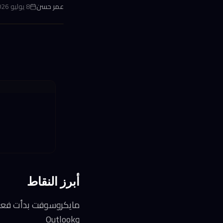
عمر حسن
8 يوليو 2026 في 12:37 ص
أبرز النقاط
وOutlook