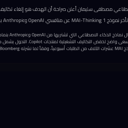
ي مصطفى سليمان أعلن صراحة أن الهدف هو إلغاء تكاليف Anthropic تماما
OpenAI وAnthropic بفارق واضح
بدأت مايكروسوفت استب