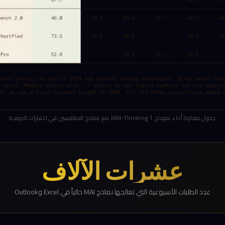
جدول مقارنة أداء نموذج MAI-Thinking 1 مع نماذج المنافسين في اختبارات البرمجة
عشرات الآلاف
عدد الطلبات الأسبوعية التي تعالجها نماذج MAI حالياً في Excel وOutlook