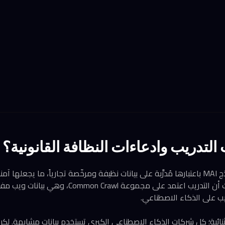
 التدريب وادعاءات النظافة القانونية؟
روّجت مايكروسوفت لنماذج MAI باعتبارها مُدرَّبة على بيانات نظيفة ومرخّصة تجارياً، ما 
لكن الورقة التقنية كشفت أن التدريب اعتمد على مجموع
يب على الذكاء الاصطناعي.
ائية؛ كل شركات الذكاء الاصطناعي الكبرى تستخدم بيانات مشابهة. 