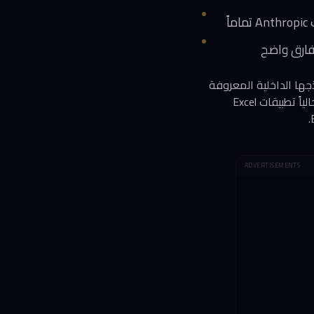
ً
دال نماذج الذكاء الاصطناعي التي تشتريها من OpenAI وAnthropic بنماذجها الداخلية المعروفة
باسم MAI، وذلك ضمن مسعى واضح لخفض التكاليف التشغيلية لمنتجات Copilot. التحول يشمل حالياً تطبيقات Excel
ADVERTISEMENTS