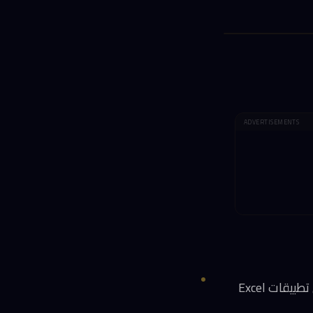
ADVERTISEMENTS
مايكروسوفت بدأت فعلياً استبدال نماذج OpenAI وAnthropic بنماذجها الداخلية MAI في تطبيقات Excel