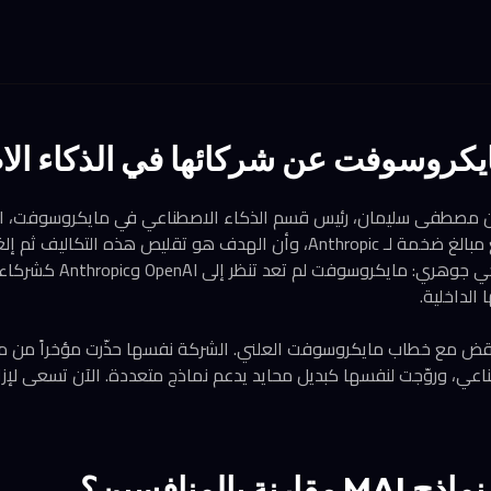
مايكروسوفت عن شركائها في الذكاء ا
من مصطفى سليمان، رئيس قسم الذكاء الاصطناعي في مايكروسوفت، الذ
الماضي بأن الشركة تدفع مبالغ ضخمة لـ Anthropic، وأن الهدف هو تقليص هذه ا
يكشف عن تحول استراتيجي جوهري: 
 الداخلية.
ناقض مع خطاب مايكروسوفت العلني. الشركة نفسها حذّرت مؤخراً من مخ
ناعي، وروّجت لنفسها كبديل محايد يدعم نماذج متعددة. الآن تسعى لإزا
ة بالمنافسين؟