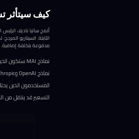
كيف سيتأثر تسعير Copilot
ألمح ساتيا ناديلا، الرئيس
مدفوعة بتكلفة إضافية.
نماذج MAI ستكون الخيار الافتراضي المجاني أو منخفض التكلفة
نماذج OpenAI وAnthropic قد تتحول إلى طبقة Premium بسعر أعلى
المستخدمون الذين يحتا
التسعير قد ينتقل من ال