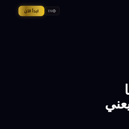
ابدأ الآن
EN
ها
يعني