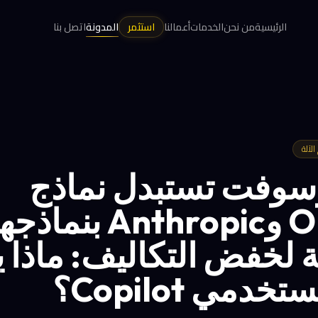
الرئيسية
من نحن
الخدمات
أعمالنا
استثمر
المدونة
اتصل بنا
لآلة
سوفت تستبدل نماذج
OpenAI وAnthropic بنماذج
ة لخفض التكاليف: ماذا 
دمي Copilot؟