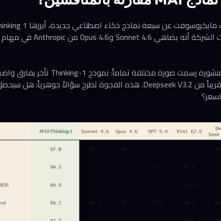
استدلالي من إنتاجها. ادّعت الشركة أنه يضا
وAnthropic، وجاء أداؤه قريباً من Deepseek V3.2. هذه الفجوة تطرح سؤالاً ج
لسعر؟