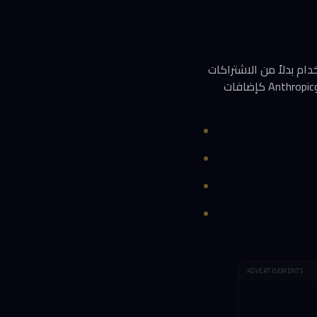
دام بدلاً من الاشتراكات
الثابتة. السيناريو المرجح: تصبح نماذج MAI الأرخص هي الخيار الافتراضي، بينما تُتاح نماذج OpenAI وAnthropic كإضافات
ADVERTISEMENTS