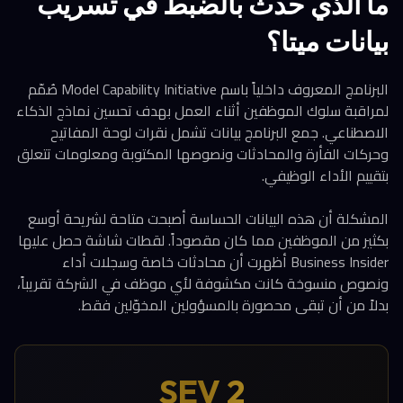
ما الذي حدث بالضبط في تسريب
بيانات ميتا؟
البرنامج المعروف داخلياً باسم Model Capability Initiative صُمّم
لمراقبة سلوك الموظفين أثناء العمل بهدف تحسين نماذج الذكاء
الاصطناعي. جمع البرنامج بيانات تشمل نقرات لوحة المفاتيح
وحركات الفأرة والمحادثات ونصوصها المكتوبة ومعلومات تتعلق
بتقييم الأداء الوظيفي.
المشكلة أن هذه البيانات الحساسة أصبحت متاحة لشريحة أوسع
بكثير من الموظفين مما كان مقصوداً. لقطات شاشة حصل عليها
Business Insider أظهرت أن محادثات خاصة وسجلات أداء
ونصوص منسوخة كانت مكشوفة لأي موظف في الشركة تقريباً،
بدلاً من أن تبقى محصورة بالمسؤولين المخوّلين فقط.
SEV 2