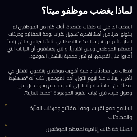
لماذا يغضب موظفو ميتا؟
الغضب الداخلي له طبقات متعددة. أولاً، كثير من الموظفين لم
يكونوا مرتاحين أصلاً لفكرة تسجيل نقرات لوحة المفاتيح وحركات
الفأرة لأغراض تدريب الذكاء الاصطناعي. ثانياً، البرنامج كان إلزامياً
لمعظم الموظفين وليس اختيارياً. والآن يكتشفون أن البيانات التي
أُجبروا على تقديمها لم تكن محمية بالشكل الموعود.
لقطات من محادثات داخلية أظهرت موظفين ينتقدون الفشل في
تأمين البيانات منذ اليوم الأول. أحد الموظفين كتب أنه "مستشيط
غضباً" من الحادثة. آخر أشار إلى أنه رغم عدم وجود دليل على
وصول خبيث، فإن غياب القيود الموعودة "محبط للغاية".
البرنامج جمع نقرات لوحة المفاتيح وحركات الفأرة
والمحادثات
المشاركة كانت إلزامية لمعظم الموظفين