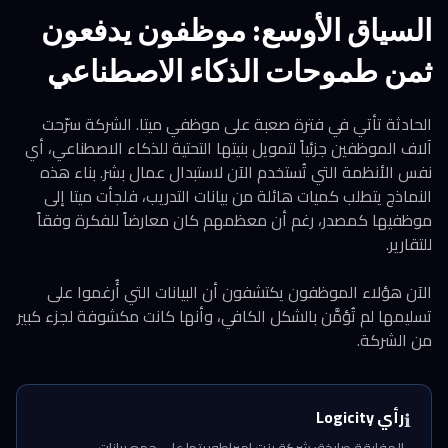
السياق الأوسع: موظفون يدفعون
ثمن طموحات الذكاء الاصطناعي
الحادثة تأتي في فترة صعبة على موظفي ميتا. الشركة سرّحت
آلاف الموظفين جزئياً لتمويل بنيتها التحتية للذكاء الاصطناعي، أي
نفس الأنظمة التي تُستخدم الآن لاستبدال عمال بشر. بناء هذه
النماذج يتطلب كميات هائلة من بيانات التدريب، فلجأت ميتا إلى
موظفيها كمصدر، رغم أن معظمهم كان معارضاً للفكرة وفقاً
للتقارير.
الآن هؤلاء الموظفون يكتشفون أن البيانات التي أُرغموا على
تسليمها لم تُؤمَّن بالشكل الكافي، وأنها كانت مكشوفة لجزء كبير
من الشركة.
رأي Logicity
ℹ️