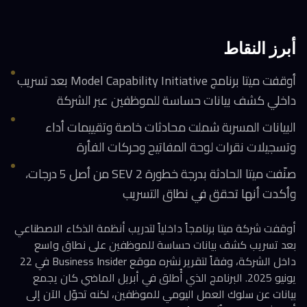
أبرز النقاط
أوقفت ميتا برنامج Model Capability Initiative بعد تسريب
داخلي كشف بيانات حساسة للموظفين عبر الشركة
البيانات المسربة شملت محادثات خاصة وتقييمات أداء
وتسجيلات نقرات لوحة المفاتيح وحركات الفأرة
صنّفت ميتا الحادثة بدرجة خطورة SEV 2 من أصل 5 درجات،
وأكدت أنها تحقق في نطاق التسريب
أوقفت شركة ميتا برنامجاً داخلياً لتدريب أنظمة الذكاء الاصطناعي
بعد تسريب كشف بيانات حساسة للموظفين على نطاق واسع
داخل الشركة، وفقاً لتقرير نشره موقع Business Insider في 22
يونيو 2025. البرنامج الذي أُطلق في أبريل الماضي كان يجمع
بيانات عن سلوك العمل اليومي للموظفين، لكنه تحوّل الآن إلى