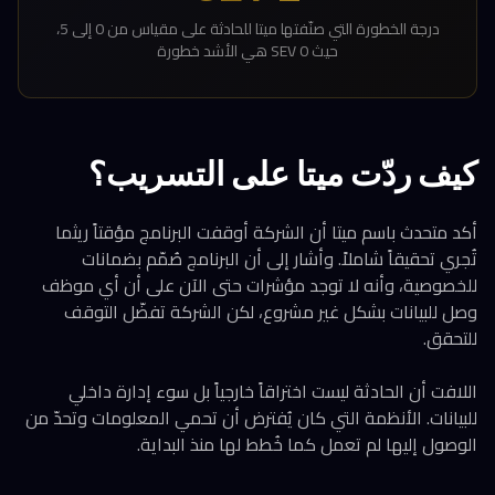
درجة الخطورة التي صنّفتها ميتا للحادثة على مقياس من 0 إلى 5،
حيث SEV 0 هي الأشد خطورة
كيف ردّت ميتا على التسريب؟
أكد متحدث باسم ميتا أن الشركة أوقفت البرنامج مؤقتاً ريثما
تُجري تحقيقاً شاملاً. وأشار إلى أن البرنامج صُمّم بضمانات
للخصوصية، وأنه لا توجد مؤشرات حتى الآن على أن أي موظف
وصل للبيانات بشكل غير مشروع، لكن الشركة تفضّل التوقف
للتحقق.
اللافت أن الحادثة ليست اختراقاً خارجياً بل سوء إدارة داخلي
للبيانات. الأنظمة التي كان يُفترض أن تحمي المعلومات وتحدّ من
الوصول إليها لم تعمل كما خُطط لها منذ البداية.