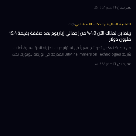
قد طالبت بحظرها. جاء ذلك وسط جدل متصاعد في واشنطن حول كيف
عمر حسن
·
٢١ صفر ١٤٤٨ هـ
·
التقنية المالية والذكاء الاصطناعي
5
د
بيتماين تمتلك الآن 4.8% من إجمالي إيثريوم بعد صفقة بقيمة 19.4
مليون دولار
في خطوة تعكس تحولاً جوهرياً في استراتيجيات الخزينة المؤسسية، أعلنت
شركة BitMine Immersion Technologies المدرجة في بورصة نيويورك تحت
الرمز BMNR أن حيازتها من عملة إيثريوم (ETH) بلغت نحو 5.79 مليون توكن
عمر حسن
·
٢١ صفر ١٤٤٨ هـ