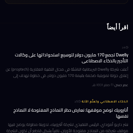
اقرأ أيضاً
4
د
Dwelly تجمع 170 مليون دولار لتوسيع استحواذاتها على وكالات
التأجير بالذكاء الاصطناعي
أعلنت شركة Dwelly البريطانية الناشئة في مجال التقنية العقارية (proptech) عن
إغلاق جولة تمويلية ضخمة بقيمة 170 مليون دولار، في خطوة تهدف إلى
تسريع استراتيجيتها القائمة على الاستحواذ على وكالات التأجير
عمر حسن
·
٢١ صفر ١٤٤٨ هـ
·
الذكاء الاصطناعي وتعلّم الآلة
5
د
أنثروبيك توضح موقفها: نعارض حظر النماذج المفتوحة لا النماذج
نفسها
نشر داريو أموداي، الرئيس التنفيذي لشركة أنثروبيك، تدوينة مطولة يوضح فيها
موقف شركته من النماذج مفتوحة الأوزان، نافياً بشكل قاطع أن تكون الشركة