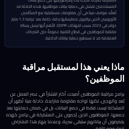
المفارقة صارخة: شركة بنت إمبراطوريتها على جمع بيانات
المستخدمين تفشل في حماية بيانات موظفيها. هذه الحادثة قد
تُعقّد موقف ميتا في أي مفاوضات مستقبلية مع المنظّمين
الأوروبيين الذين يراقبون ممارساتها بدقة، خاصة بعد غرامة 1.3 مليار
دولار في 2023 بسبب انتهاكات GDPR. الأهم أنها ترسل رسالة
مقلقة للموظفين في قطاع التقنية عموماً: حتى الشركات
العملاقة قد لا تستطيع حماية بياناتك الداخلية.
ماذا يعني هذا لمستقبل مراقبة
الموظفين؟
برامج مراقبة الموظفين أصبحت أكثر انتشاراً في عصر العمل عن
بُعد والهجين، لكنها تواجه مقاومة متزايدة. حادثة ميتا تُظهر أن
المشكلة ليست فقط في جمع البيانات، بل في ضمان حمايتها بعد
جمعها. الموظفون الذين يُجبرون على المشاركة في برامج كهذه
يفترضون أن بياناتهم ستبقى سرية، وعندما ينهار هذا الافتراض
تنهار معه الثقة.