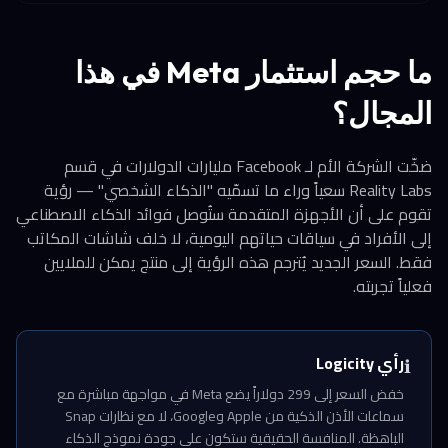
ما حجم استثمار Meta في هذا
المجال؟
ضخّت الشركة الأم لـ Facebook مليارات الدولارات في قسم
Reality Labs سعياً وراء ما تسمّيه "الذكاء الشخصي" — رؤية
تقوم على أن الأجهزة المتقدمة ستُوصل فوائد الذكاء الاصطناعي
إلى الأفراد في سياقات حياتهم اليومية، لا خلف شاشات المكاتب
فقط. السعر الجديد يُترجم هذه الرؤية إلى منتج يمكن للملايين
فعلياً تجربته.
رأي Logicity
ℹ️
خفض السعر إلى 299 دولاراً يضع Meta في مواجهة مباشرة مع
سماعات الأذن الذكية من Apple وGoogle، لا مع نظارات Snap
الباهظة. المنافسة الحقيقية ستكون على جودة نموذج الذكاء