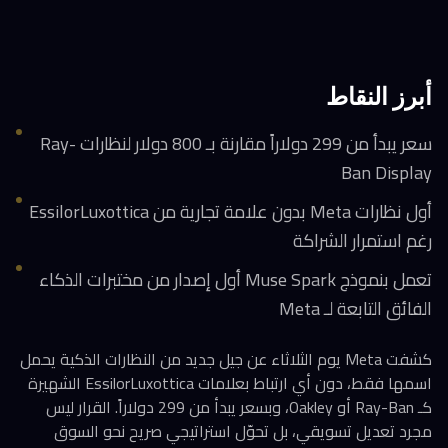
أبرز النقاط
سعر يبدأ من 299 دولاراً مقارنة بـ 800 دولار لنظارات Ray-
Ban Display
أول نظارات Meta بدون علامة تجارية من EssilorLuxottica
رغم استمرار الشراكة
تعمل بنموذج Muse Spark أول إصدار من مختبرات الذكاء
الفائق التابعة لـ Meta
كشفت Meta يوم الثلاثاء عن جيل جديد من النظارات الذكية يحمل
اسمها فقط، دون أي ارتباط بعلامات EssilorLuxottica الشهيرة
كـ Ray-Ban أو Oakley، وبسعر يبدأ من 299 دولاراً. القرار ليس
مجرد تعديل تسويقي، بل تحوّل استراتيجي صريح نحو السوق