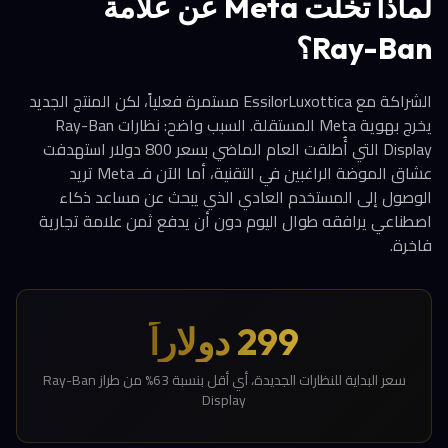
لماذا تخلّت Meta عن علامة
Ray-Ban؟
الشراكة مع EssilorLuxottica مستمرة فعلياً، لكن المنتج الجديد
يخرج بهوية Meta المستقلة. السبب واضح: نظارات Ray-Ban
Display التي أُطلقت العام الماضي بسعر 800 دولار استهدفت
عشاق الموضة الراغبين في التقنية، أما الآن فـ Meta تريد
الوصول إلى المستخدم العادي الذي يبحث عن مساعد ذكاء
اصطناعي يرافقه طوال اليوم دون أن يدفع ثمن علامة تجارية
فاخرة.
299 دولاراً
سعر البداية للنظارات الجديدة، أي أقل بنسبة 63% من طراز Ray-Ban
Display