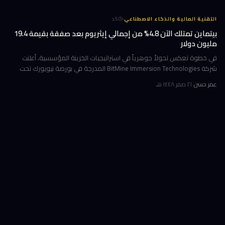
·
التقنية المالية والذكاء الاصطناعي
5
د
بيتماين تمتلك الآن 4.8% من إجمالي إيثريوم بعد صفقة بقيمة 19.4
مليون دولار
في خطوة تعكس تحولاً جوهرياً في استراتيجيات الخزينة المؤسسية، أعلنت
شركة BitMine Immersion Technologies المدرجة في بورصة نيويورك تحت
الرمز BMNR أن حيازتها من عملة إيثريوم (ETH) بلغت نحو 5.79 مليون توكن
عمر حسن
·
٢١ صفر ١٤٤٨ هـ