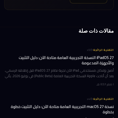
مقالات ذات صلة
·
التقنية الرائجة
5
د
iPadOS 27 النسخة التجريبية العامة متاحة الآن: دليل التثبيت
والأجهزة المدعومة
أصبح بإمكان مستخدمي iPad الآن تجربة نظام iPadOS 27 قبل إطلاقه الرسمي،
بعد أن أتاحت Apple النسخة التجريبية العامة (Public Beta) في يوليو 2026. يأتي
هذا التحديث حاملاً ترقيات جوهرية تتمحور حول Apple Int
١ صفر ١٤٤٨ هـ
·
التقنية الرائجة
4
د
نسخة macOS 27 التجريبية العامة متاحة الآن: دليل التثبيت خطوة
بخطوة