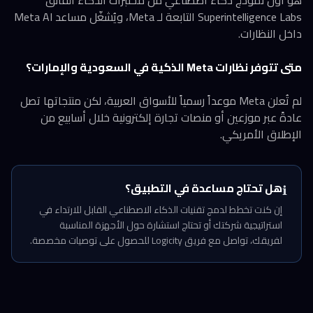
هو أول نموذج ذكاء اصطناعي من مختبرات الذكاء الفائق
Superintelligence Labs التابعة لـ Meta، ويُشغّل مساعد Meta AI
داخل النظارات.
متى تتوفر نظارات Meta الذكية في السعودية والإمارات؟
لم تُعلن Meta موعداً رسمياً للأسواق العربية، لكن منتجاتها تصل
عادةً عبر موزعين أو منصات تجارة إلكترونية خلال أسابيع من
الإطلاق الأمريكي.
هل تحتاج مساعدة في التطبيق؟
ℹ️
إن كنت تخطط لدمج تقنيات الذكاء الاصطناعي القابل للارتداء في
استراتيجية شركتك أو تحتاج استشارة حول الأجهزة المناسبة
لفريقك، تواصل مع فريق Logicity للحصول على توصيات مخصصة.