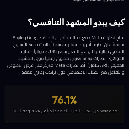
كيف يبدو المشهد التنافسي؟
نجاح نظارات Meta دفع عمالقة آخرين للتحرك. Google وApple
تستكشفان تطوير أجهزة مشابهة، بينما أطلقت Snap الأسبوع
الماضي نظاراتها للواقع المعزز بسعر 2,195 دولاراً. الفارق
الجوهري: نظارات Snap تعرض محتوى رقمياً فوق المشهد
الحقيقي (AR كامل)، أما نظارات Meta فتركّز على عرض النصوص
والتفاعل مع الذكاء الاصطناعي دون تراكب بصري معقد.
76.1%
حصة Meta من شحنات النظارات الذكية عالمياً في 2024 وفقاً لـ IDC