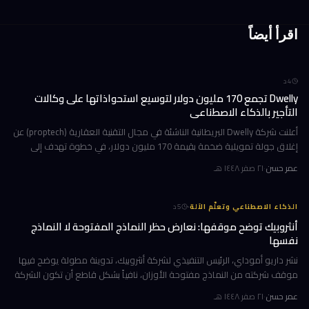
اقرأ أيضاً
4
د
Dwelly تجمع 170 مليون دولار لتوسيع استحواذاتها على وكالات
التأجير بالذكاء الاصطناعي
أعلنت شركة Dwelly البريطانية الناشئة في مجال التقنية العقارية (proptech) عن
إغلاق جولة تمويلية ضخمة بقيمة 170 مليون دولار، في خطوة تهدف إلى
تسريع استراتيجيتها القائمة على الاستحواذ على وكالات التأجير
عمر حسن
·
٢١ صفر ١٤٤٨ هـ
·
الذكاء الاصطناعي وتعلّم الآلة
5
د
أنثروبيك توضح موقفها: نعارض حظر النماذج المفتوحة لا النماذج
نفسها
نشر داريو أموداي، الرئيس التنفيذي لشركة أنثروبيك، تدوينة مطولة يوضح فيها
موقف شركته من النماذج مفتوحة الأوزان، نافياً بشكل قاطع أن تكون الشركة
قد طالبت بحظرها. جاء ذلك وسط جدل متصاعد في واشنطن حول كيف
عمر حسن
·
٢١ صفر ١٤٤٨ هـ