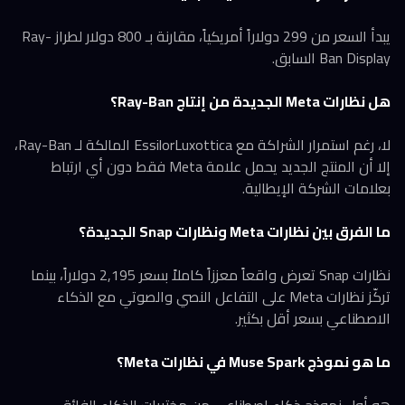
يبدأ السعر من 299 دولاراً أمريكياً، مقارنة بـ 800 دولار لطراز Ray-
Ban Display السابق.
هل نظارات Meta الجديدة من إنتاج Ray-Ban؟
لا، رغم استمرار الشراكة مع EssilorLuxottica المالكة لـ Ray-Ban،
إلا أن المنتج الجديد يحمل علامة Meta فقط دون أي ارتباط
بعلامات الشركة الإيطالية.
ما الفرق بين نظارات Meta ونظارات Snap الجديدة؟
نظارات Snap تعرض واقعاً معززاً كاملاً بسعر 2,195 دولاراً، بينما
تركّز نظارات Meta على التفاعل النصي والصوتي مع الذكاء
الاصطناعي بسعر أقل بكثير.
ما هو نموذج Muse Spark في نظارات Meta؟