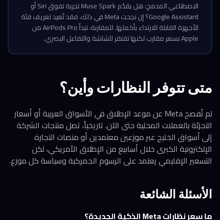
الاصطناعي المدمج: هل يقدّم Muse Spark تجربة تفوق Siri أو
Google Assistant؟ إن نجحت Meta في ذلك، فقد تُعيد تعريف فئة
الأجهزة القابلة للارتداء بأكملها. للمقارنة، تبدأ AirPods Pro من
Apple بسعر مقارب لكنها تفتقر للشاشة والتفاعل البصري.
متى تتوفر النظارات وأين؟
لم تُفصح Meta عن موعد الإطلاق في الأسواق العربية أو أسعار
التجزئة بالعملات المحلية حتى الآن. تاريخياً، تصل منتجات الشركة
إلى أسواق الخليج عبر موزعين معتمدين أو منصات التجارة
الإلكترونية الكبرى خلال أسابيع من الإطلاق الأمريكي، لكن
التسعير الإقليمي يعتمد على الرسوم الجمركية وسياسة كل موزع.
الأسئلة الشائعة
ما سعر نظارات Meta الذكية الجديدة؟