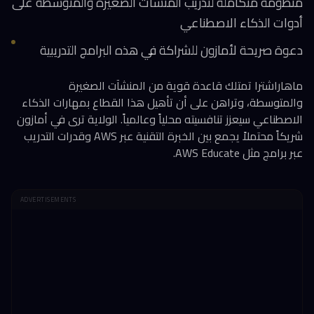
منظومة متكاملة لتدريب المنشآت الصغيرة والمتوسطة على
أدوات الذكاء الاصطناعي
دعوة صريحة لأمازون للشراكة في هذه البرامج التدريبية
ماهاراشترا تمتلك قاعدة قوية من المنشآت الصغيرة
والمتوسطة، وتراهن على أن تأهيل هذا القطاع بمهارات الذكاء
الاصطناعي سيعزز تنافسيته محلياً وعالمياً. الولاية ترى في أمازون
شريكاً محتملاً يجمع بين الخبرة التقنية عبر AWS وقدرات التدريب
عبر برامج مثل AWS Educate.
ADVERTISEMENTS