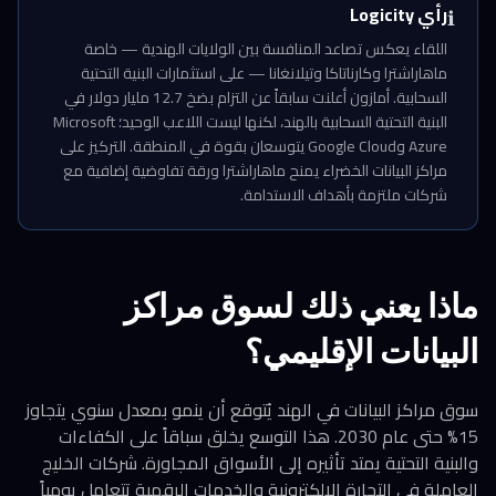
رأي Logicity
ℹ️
اللقاء يعكس تصاعد المنافسة بين الولايات الهندية — خاصة
ماهاراشترا وكارناتاكا وتيلانغانا — على استثمارات البنية التحتية
السحابية. أمازون أعلنت سابقاً عن التزام بضخ 12.7 مليار دولار في
البنية التحتية السحابية بالهند، لكنها ليست اللاعب الوحيد؛ Microsoft
Azure وGoogle Cloud يتوسعان بقوة في المنطقة. التركيز على
مراكز البيانات الخضراء يمنح ماهاراشترا ورقة تفاوضية إضافية مع
شركات ملتزمة بأهداف الاستدامة.
ماذا يعني ذلك لسوق مراكز
البيانات الإقليمي؟
سوق مراكز البيانات في الهند يُتوقع أن ينمو بمعدل سنوي يتجاوز
15% حتى عام 2030. هذا التوسع يخلق سباقاً على الكفاءات
والبنية التحتية يمتد تأثيره إلى الأسواق المجاورة. شركات الخليج
العاملة في التجارة الإلكترونية والخدمات الرقمية تتعامل يومياً