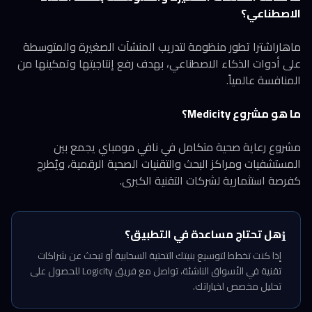
الاصطناعي؟
ماهاراشترا تطور منظومة لتدريب المنشآت الصغيرة والمتوسطة
على أدوات الذكاء الاصطناعي، بهدف رفع إنتاجيتها وتمكينها من
المنافسة عالمياً.
ما هو مشروع Medicity؟
مشروع رعاية صحية متكامل في نافي مومباي يجمع بين
المستشفيات ومراكز البحث والتقنيات الصحية الرقمية، ويُطرح
كفرصة استثمارية لشركات التقنية الكبرى.
هل تحتاج مساعدة في التطبيق؟
ℹ️
إذا كنت تخطط لتوسيع بنيتك التحتية السحابية أو تبحث عن شراكات
تقنية في الأسواق الناشئة، تواصل مع فريق Logicity للحصول على
تحليل مخصص لخياراتك.