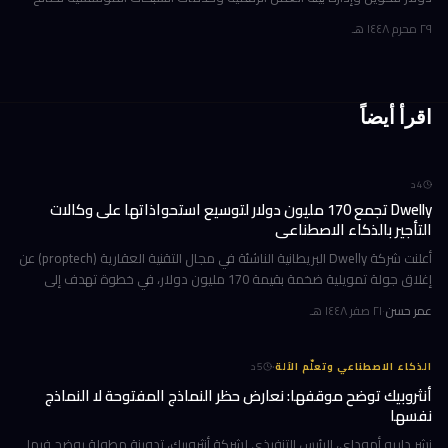
شركة أوروبية كبرى. ولم تُفصح الشركة عن هوية العميل في إفصاحها
٢٩ محرم ١٤٤٨ هـ
اقرأ أيضاً
4
د
Dwelly تجمع 170 مليون دولار لتوسيع استحواذاتها على وكالات
التأجير بالذكاء الاصطناعي
أعلنت شركة Dwelly البريطانية الناشئة في مجال التقنية العقارية (proptech) عن
إغلاق جولة تمويلية ضخمة بقيمة 170 مليون دولار، في خطوة تهدف إلى
تسريع استراتيجيتها القائمة على الاستحواذ على وكالات التأجير
عمر حسن
·
٢١ صفر ١٤٤٨ هـ
·
الذكاء الاصطناعي وتعلّم الآلة
5
د
أنثروبيك توضح موقفها: نعارض حظر النماذج المفتوحة لا النماذج
نفسها
نشر داريو أموداي، الرئيس التنفيذي لشركة أنثروبيك، تدوينة مطولة يوضح فيها