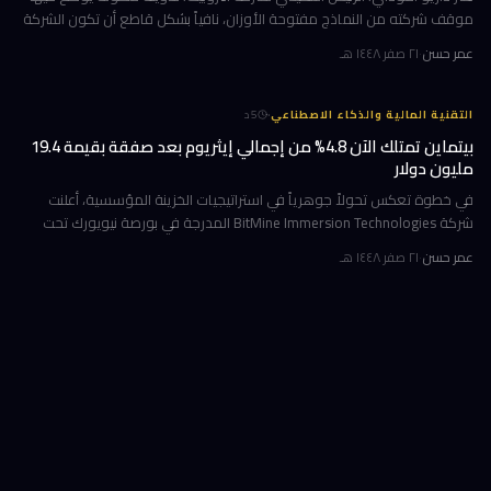
موقف شركته من النماذج مفتوحة الأوزان، نافياً بشكل قاطع أن تكون الشركة
قد طالبت بحظرها. جاء ذلك وسط جدل متصاعد في واشنطن حول كيف
عمر حسن
·
٢١ صفر ١٤٤٨ هـ
·
التقنية المالية والذكاء الاصطناعي
5
د
بيتماين تمتلك الآن 4.8% من إجمالي إيثريوم بعد صفقة بقيمة 19.4
مليون دولار
في خطوة تعكس تحولاً جوهرياً في استراتيجيات الخزينة المؤسسية، أعلنت
شركة BitMine Immersion Technologies المدرجة في بورصة نيويورك تحت
الرمز BMNR أن حيازتها من عملة إيثريوم (ETH) بلغت نحو 5.79 مليون توكن
عمر حسن
·
٢١ صفر ١٤٤٨ هـ