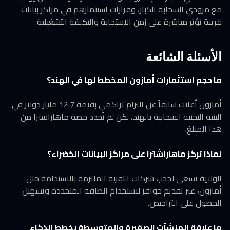
مع مزودي السحابة الكبار، وقرارات استثمارهم في مراكز بيانات
قريبة تؤثر مباشرة على زمن الاستجابة والتكلفة التشغيلية.
الأسئلة الشائعة
ما حجم استثمارات أمازون المخطط لها في الهند؟
أمازون أعلنت سابقاً عن التزام تراكمي بقيمة 12.7 مليار دولار في
البنية التحتية السحابية بالهند، لكن لم تُحدد حصة ماهاراشترا من
هذا المبلغ.
لماذا تركز ماهاراشترا على مراكز البيانات الخضراء؟
الولاية تسعى لجذب شركات التقنية الملتزمة بالاستدامة مثل
أمازون، عبر تقديم حوافز لاستخدام الطاقة المتجددة وتسهيل
الحصول على التراخيص.
ما علاقة المنشآت الصغيرة والمتوسطة بخطط الذكاء