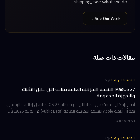
shipping, see what we do.
See Our Work →
مقالات ذات صلة
·
التقنية الرائجة
5
د
iPadOS 27 النسخة التجريبية العامة متاحة الآن: دليل التثبيت
والأجهزة المدعومة
أصبح بإمكان مستخدمي iPad الآن تجربة نظام iPadOS 27 قبل إطلاقه الرسمي،
بعد أن أتاحت Apple النسخة التجريبية العامة (Public Beta) في يوليو 2026. يأتي
هذا التحديث حاملاً ترقيات جوهرية تتمحور حول Apple Int
١ صفر ١٤٤٨ هـ
·
التقنية الرائجة
4
د