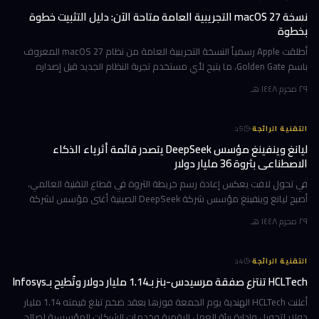
نسخة macOS 27 التجريبية العامة متاحة الآن: دليل التثبيت خطوة
بخطوة
أطلقت Apple رسمياً النسخة التجريبية العامة من نظام macOS 27 المعروف
باسم Golden Gate، ما يتيح لأي مستخدم تجربة النظام الجديد قبل إصداره
الرسمي المتوقع في خريف 2026. إن كنت تمتلك جهاز Mac بشريحة Apple
٢٩ محرم ١٤٤٨ هـ
·
التقنية الرائجة
5
د
ليانغ وينفينغ مؤسس DeepSeek يتصدر قائمة أثرياء الذكاء
الاصطناعي بثروة 36 مليار دولار
في تحول لافت يعكس إعادة رسم خريطة الثروة في قطاع التقنية العالمي،
أصبح ليانغ وينفينغ مؤسس شركة DeepSeek الصينية أغنى مؤسس لشركة
ذكاء اصطناعي في العالم، بثروة بلغت 36 مليار دولار وفقاً لمؤشر بلومبرغ لل
٢٩ محرم ١٤٤٨ هـ
·
التقنية الرائجة
4
د
HCLTech تنتزع صفقة مرسيدس-بنز بـ1.14 مليار دولار وتُطيح بـInfosys
أعلنت HCLTech الهندية يوم الجمعة فوزها بعقد ضخم تبلغ قيمته 1.14 مليار
دولار لتحويل وإدارة بيئة العمل الرقمية وخدمات الشبكات المؤسسية لصالح