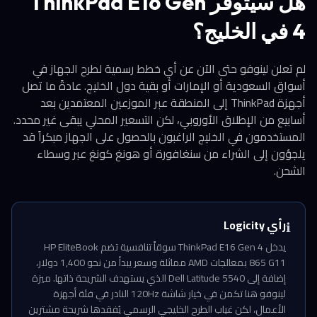
هل سيتوفر ThinkPad E16 Gen
4 في الخليج؟
لم تعلن لينوفو حتى الآن عن أي خطط رسمية لطرح الجهاز في
أسواق السعودية أو الإمارات أو بقية دول الخليج. عادةً ما تصل
أجهزة ThinkPad إلى المنطقة عبر الموزعين المعتمدين بعد
أسابيع من الإطلاق الأوروبي، لكن التسعير المحلي يبقى غير محدد.
المستخدمون في الخليج الراغبون بالحصول على الجهاز مبكراً قد
يلجؤون إلى الشراء من سنغافورة أو هونغ كونغ عبر وسطاء
الشحن.
رأي Logicity
ℹ️
يدخل ThinkPad E16 Gen 4 سوقاً تنافسية تضم HP EliteBook
865 G11 بمعالجات AMD مماثلة وسعر يبدأ من نحو 1,400 دولار،
إضافة إلى Dell Latitude 5540 الذي يستهدف الشريحة ذاتها. ميزة
لينوفو هنا تكمن في خيار شاشة 120Hz النادر في فئة أجهزة
الأعمال، لكن غياب الطرح الخليجي الرسمي يُفقدها شريحة مشترين