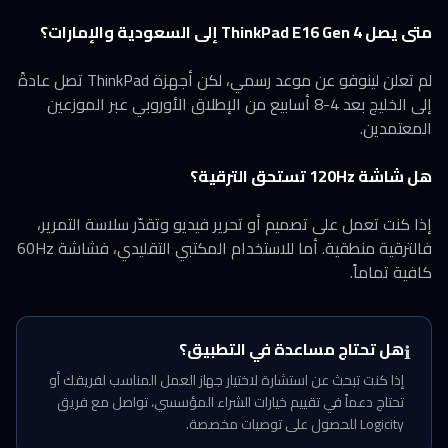
متى يصل ThinkPad E16 Gen 4 إلى السعودية والإمارات؟
لم تعلن لينوفو عن موعد رسمي، لكن أجهزة ThinkPad تصل عادةً
إلى الخليج بعد 4-8 أسابيع من الإطلاق الأوروبي عبر الموزعين
المعتمدين.
هل شاشة 120Hz تستحق الترقية؟
إذا كنت تعمل على تصميم أو تحرير فيديو وتقدّر سلاسة التمرير،
فالترقية منطقية. أما للاستخدام المكتبي التقليدي، فشاشة 60Hz
كافية تماماً.
هل تحتاج مساعدة في التطبيق؟
ℹ️
إذا كنت تبحث عن استشارة لاختيار جهاز العمل المناسب لفريقك أو
تحتاج دعماً في تقييم خيارات الشراء المؤسسي، تواصل مع فريق
Logicity للحصول على توصيات مخصصة.