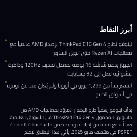
أبرز النقاط
لينوفو تطرح ThinkPad E16 Gen 4 بإصدار AMD عالمياً مع
معالجات Ryzen AI حتى الجيل السابع
الجهاز يدعم شاشة 16 بوصة بمعدل تحديث 120Hz وذاكرة
عشوائية تصل إلى 32 جيجابايت
السعر يبدأ من 1,299 يورو في أوروبا ولم يُعلن بعد عن توفره
في أسواق الخليج
بدأت لينوفو رسمياً طرح الإصدار المزوّد بمعالجات AMD من
حاسوبها المحمول ThinkPad E16 Gen 4 في الأسواق العالمية،
بعد أسابيع قليلة من إدراجه بهدوء ضمن قاعدة بيانات المنتجات
PSREF في منتصف مايو 2025. يأتي هذا الإطلاق ليمنح