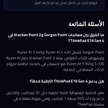
مهمة تبحث عن ضمان محلي ودعم ما بعد البيع.
الأسئلة الشائعة
ما الفرق بين معالجات Gorgon Point وKrackan Point 2 في
ThinkPad E16 Gen 4؟
Gorgon Point تشمل Ryzen AI 5 430 وRyzen AI 7 445
وتستهدف الأداء المتوازن، بينما Krackan Point 2 تضم Ryzen AI
5 330 وRyzen AI 7 345 مع تحسينات في كفاءة الطاقة لمهام
الذكاء الاصطناعي المحلية.
هل يدعم ThinkPad E16 Gen 4 الترقية لاحقاً؟
نعم، الذاكرة العشوائية قابلة للترقية حتى 32 جيجابايت، والتخزين
يدعم وحدات SSD بسعة 1 تيرابايت، وهي مرونة معتادة في
سلسلة ThinkPad.