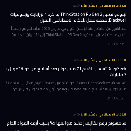
·
الذكاء الاصطناعي وتعلّم الآلة
5
د
لينوفو تطلق ThinkStation P5 Gen 2 بذاكرة 1 تيرابايت ورسوميات
Blackwell: محطة عمل للذكاء الاصطناعي الثقيل
بعد أشهر من الانتظار منذ الإعلان الأول في مارس 2025، بدأت لينوفو رسمياً
شحن محطة العمل المكتبية ThinkStation P5 Gen 2 إلى الأسواق العالمية.
هذا الجهاز ليس تحديثاً تقليدياً؛ بل هو قفزة معمارية تستهدف ا
١ صفر ١٤٤٨ هـ
·
الذكاء الاصطناعي وتعلّم الآلة
4
د
DeepSeek تسعى لتقييم 71 مليار دولار بعد أسابيع من جولة تمويل بـ
7 مليارات
تستعد شركة DeepSeek الصينية لجولة تمويل جديدة بتقييم مبدئي يبلغ نحو 71
مليار دولار، بعد أسابيع قليلة فقط من إغلاقها أول جولة تمويل في تاريخها
بقيمة 7 مليارات دولار. الهدف واضح: بناء مراكز بيانات خاصة
١ صفر ١٤٤٨ هـ
·
الذكاء الاصطناعي وتعلّم الآلة
4
د
سامسونج ترفع تكاليف إصلاح هواتفها 5% بسبب أزمة المواد الخام