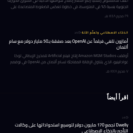
أعلنت سامسونج رسمياً رفع أسعار إصلاح هواتفها الذكية في السوق الكورية
الجنوبية بنسبة 5% في المتوسط، في خطوة تعكس الضغوط المتصاعدة على
سلاسل الإمداد العالمية. الزيادة التي تُترجم إلى نحو 11,000 وون كوري
٢٩ محرم ١٤٤٨ هـ
·
الذكاء الاصطناعي وتعلّم الآلة
4
د
أمازون تلغي فيلماً عن OpenAI بعد صفقة بـ50 مليار دولار مع سام
ألتمان
أوقفت Amazon MGM Studios إنتاج فيلم Artificial للمخرج الإيطالي لوكا
غوادانينيو، الذي يتناول الإقالة المفاجئة لسام ألتمان من OpenAI في نوفمبر
2023، وذلك بعد أشهر قليلة من إعلان أمازون شراكة استثمارية ض
٧ محرم ١٤٤٨ هـ
اقرأ أيضاً
4
د
Dwelly تجمع 170 مليون دولار لتوسيع استحواذاتها على وكالات
التأجير بالذكاء الاصطناعي