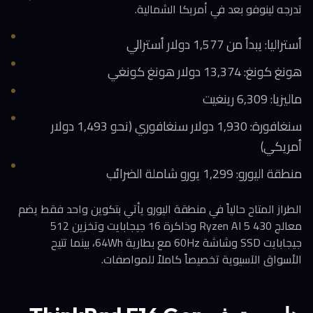
تدرجه لينوفو بعد في أمريكا الشمالية.
أستراليا: يبدأ من 1,577 دولار أسترالي
هونغ كونغ: 13,374 دولار هونغ كونغي
ماليزيا: 6,309 رينغيت
سنغافورة: 1,930 دولار سنغافوري (نحو 1,493 دولار
أمريكي)
منطقة اليورو: 1,299 يورو شاملة الضرائب
الطراز المتاح حالياً في منطقة اليورو يأتي بتكوين واحد فقط يضم
معالج Ryzen AI 5 430 وذاكرة 16 جيجابايت وتخزين 512
جيجابايت SSD وشاشة 60Hz مع بطارية 64Wh، بينما تتيح
الأسواق الآسيوية تخصيصاً كاملاً للمواصفات.