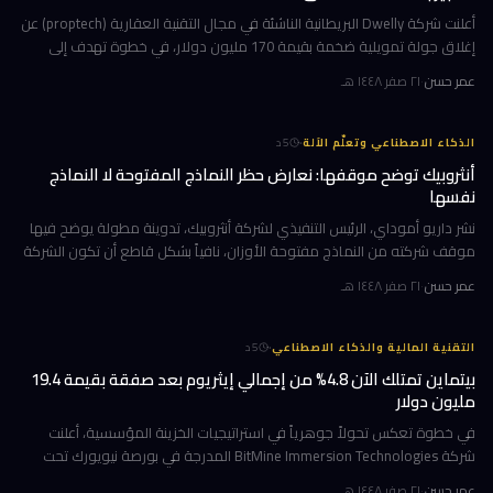
أعلنت شركة Dwelly البريطانية الناشئة في مجال التقنية العقارية (proptech) عن
إغلاق جولة تمويلية ضخمة بقيمة 170 مليون دولار، في خطوة تهدف إلى
تسريع استراتيجيتها القائمة على الاستحواذ على وكالات التأجير
عمر حسن
·
٢١ صفر ١٤٤٨ هـ
·
الذكاء الاصطناعي وتعلّم الآلة
5
د
أنثروبيك توضح موقفها: نعارض حظر النماذج المفتوحة لا النماذج
نفسها
نشر داريو أموداي، الرئيس التنفيذي لشركة أنثروبيك، تدوينة مطولة يوضح فيها
موقف شركته من النماذج مفتوحة الأوزان، نافياً بشكل قاطع أن تكون الشركة
قد طالبت بحظرها. جاء ذلك وسط جدل متصاعد في واشنطن حول كيف
عمر حسن
·
٢١ صفر ١٤٤٨ هـ
·
التقنية المالية والذكاء الاصطناعي
5
د
بيتماين تمتلك الآن 4.8% من إجمالي إيثريوم بعد صفقة بقيمة 19.4
مليون دولار
في خطوة تعكس تحولاً جوهرياً في استراتيجيات الخزينة المؤسسية، أعلنت
شركة BitMine Immersion Technologies المدرجة في بورصة نيويورك تحت
الرمز BMNR أن حيازتها من عملة إيثريوم (ETH) بلغت نحو 5.79 مليون توكن
عمر حسن
·
٢١ صفر ١٤٤٨ هـ