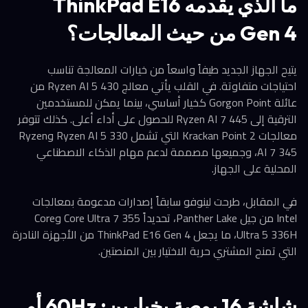
ما الذي يقدمه ThinkPad E16
Gen 4 من حيث المعالجات؟
يتيح الجهاز الجديد طيفاً واسعاً من خيارات المعالجة تناسب
احتياجات متفاوتة. في القلب يأتي معالج Ryzen AI 5 430 من
عائلة Gorgon Point كخيار أساسي، بينما يمكن للمستخدمين
الترقية إلى Ryzen AI 7 445 للحصول على أداء أعلى. كذلك تتوفر
معالجات Krackan Point 2 التي تشمل Ryzen AI 5 330 وRyzen
AI 7 345، وجميعها مصممة لدعم مهام الذكاء الاصطناعي
المحلية على الجهاز.
في المقابل، طرحت لينوفو سابقاً إصدارات مدعومة بمعالجات
Intel من جيل Panther Lake، تحديداً Core Ultra 7 355 وCore
Ultra 5 336H، ما يجعل ThinkPad E16 Gen 4 من الأجهزة النادرة
التي تمنح المشتري حرية الاختيار بين المنصتين.
شاشة 16 بوصة بخيارين: 60Hz أو