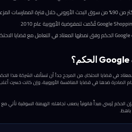
ار
؟
ناداً إلى نهج Google المعتاد في قضايا الاحتكار، من المرجح جداً أن تستأنف الشركة هذا ال
لأحكام الصادرة ضدها في قضايا المنافسة الأوروبية، وإن كانت خسرت أغ
ن الحكم يُرسي مبدأً قانونياً يصعب تجاهله: الهيمنة السوقية تأتي مع
باهظ.