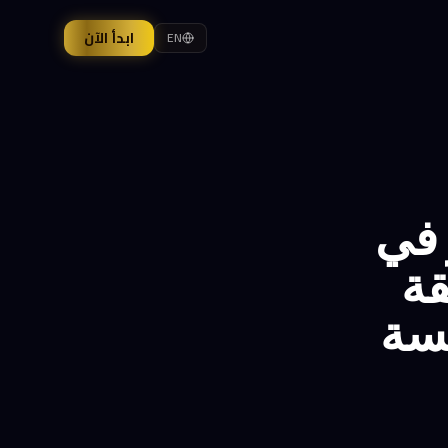
ابدأ الآن
EN
دولار في
Go: سابقة
فسة