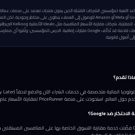
عد اللعبة لمؤسسي الشركات الناشئة الذين يبنون منتجات تعتمد على منصات عمالقة 
الاعتماد الكلي على Google أو Meta أو Amazon للوصول إلى العملاء ينطوي على مخاطر وجود
بدأت توفر حماية حقيقية. للمقار
ما يشير إلى موجة تعويضات قادمة قد تُكلّف Google مليارات إضافية. الدرس للمؤسسين: و
إلى أصول قانونية.