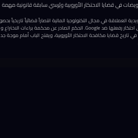
عويضات في قضايا الاحتكار الأوروبية ويُرسي سابقة قانونية مهمة
ركة Klarna السويدية العملاقة في مجال التكنولوجيا المالية انتصاراً قضائياً تاريخي
1.97 مليار دولار في دعوى احتكار رفعتها ضد Google. الحكم الصادر عن محكمة
في تاريخ قضايا مكافحة الاحتكار الأوروبية، ويفتح الباب أمام موجة ج