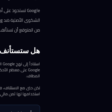
Google تستحوذ على أكثر من 90% من سوق البحث الأوروبي خلال فترة الممارسات المزعومة
الشكوى الأصلية ضد Google Shopping قُدّمت للمفوضية الأوروبية عام 2010
من المتوقع أن تستأنف Google الحكم وفق نمطها المعتاد في التعامل مع قضايا الاحتك
هل ستستأنف Google الحكم
است
Google على معظم ا
المطاف.
لكن حتى مع الاستئناف، فإ
استخدامها لها ثمن مالي 