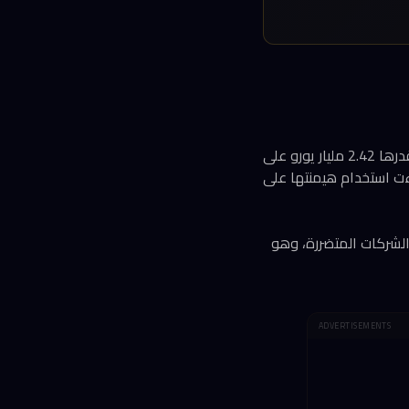
هذا الحكم لا يأتي من فراغ، بل يستند إلى قرار المفوضية الأوروبية عام 2017 الذي فرض غرامة قدرها 2.42 مليار يورو على
 آنذاك، أعلنت مارغريت فيستاغر، مفوضة المنافسة الأوروبية، أن Google أساءت استخدام هيمنتها على
 الشركات المتضررة، وهو
ADVERTISEMENTS