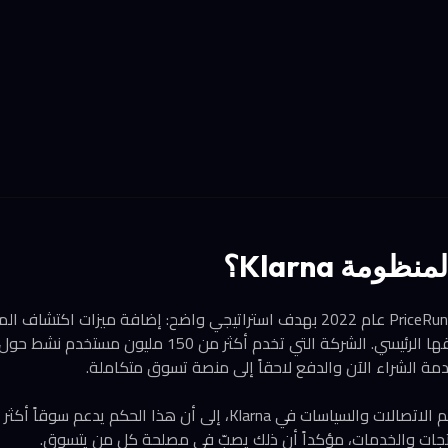
ظومة Klarna؟
استحوذت Klarna على PriceRunner عام 2022 بهدف استراتيجي واضح: إضافة ميزات 
ومقارنة الأسعار إلى تطبيقها الرئيسي. الشركة التي تخدم أكثر
مة الشراء الآن والدفع لاحقاً إلى منصة تسوق متكاملة.
أشار دان غريفز، رئيس قسم الاتصالات والسياسات في Klarna، إلى أن هذا ال
نتجات والخدمات، مؤكداً أن ذلك يصبّ في مصلحة كل من يتسوق.