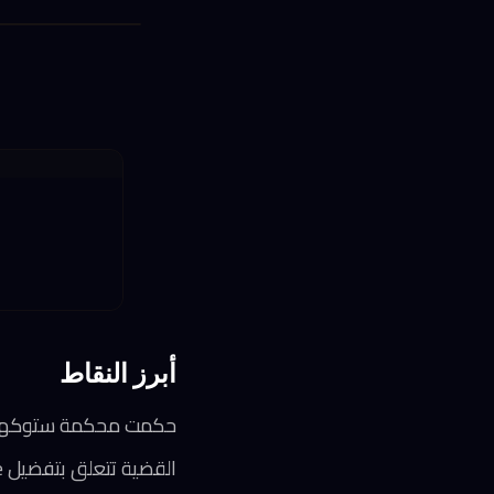
أبرز النقاط
حكمت محكمة ستوكهولم لصالح Klarna بتعويضات 1.97 مليار دولا
القضية تتعلق بتفضيل Google لخدمة مقارنة الأسعار الخاصة بها على حساب المنافسين المستقلين