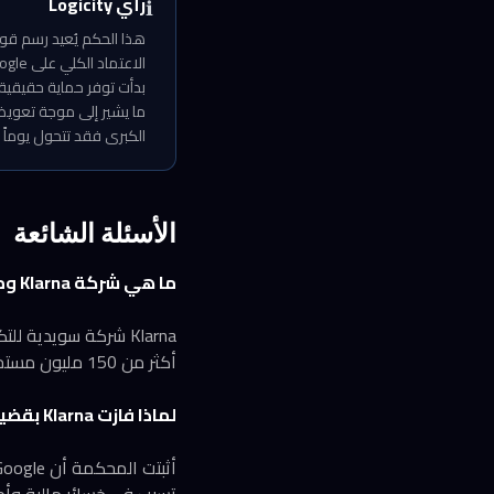
رأي Logicity
ℹ️
هذا الحكم يُعيد رسم قوا
الكبرى فقد تتحول يوماً 
الأسئلة الشائعة
ما هي شركة Klarna وماذا تقدم؟
أكثر من 150 مليون مستخدم حول العالم. استحوذت على منصة PriceRunner لمقارنة الأسعار عام 2022.
لماذا فازت Klarna بقضية الاحتكار ضد Google؟