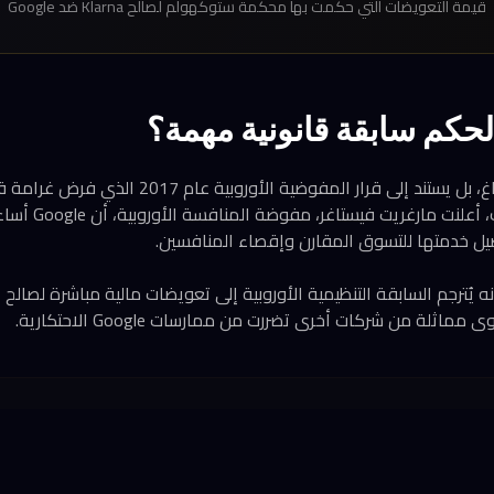
قيمة التعويضات التي حكمت بها محكمة ستوكهولم لصالح Klarna ضد Google
ا الحكم سابقة قانونية مهمة؟
Google للسبب ذاته.
ل خدمتها للتسوق المقارن وإقصاء المنافسين.
ه يُترجم السابقة التنظيمية الأوروبية إلى تعويضات مالية مباشرة لصالح
اثلة من شركات أخرى تضررت من ممارسات Google الاحتكارية.