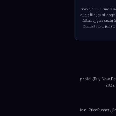
التقنية. الرسالة واضحة:
ية، لكن المنظومة القانونية الأوروبية
نة، شركات مقارنة الأسعار المنافسة مثل Idealo الألمانية وKelkoo البريطانية رفعت دعاوى مماثلة،
ثّقوا أي ممارسات تمييزية من المنصات
Klarna شركة سويدية للتكنولوجيا المالية متخصصة في خدمات الشراء الآن والدفع لاحقاً (Buy Now Pay Later)، وتخدم
أثبتت المحكمة أن Google فضّلت خدمة مقارنة التسوق الخاصة بها على المنافسين المستقلين مثل PriceRunner، مما