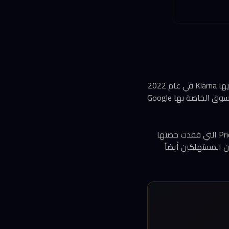
تعود جذور هذه القضية إلى شركة PriceRunner، وهي منصة مقارنة أسعار مستقلة استحوذت عليها Klarna في عام 2022
مقابل 700 مليون دولار. ادّعت PriceRunner أن Google منحت معاملة تفضيلية لخدمة مقارنة التسوق الخاصة بها Google
النتيجة المباشرة لهذه الممارسة، وفق ما جاء في الدعوى، كانت خسائر مالية فادحة لـ PriceRunner التي فقدت حصتها
ن المستهلكين أيضاً