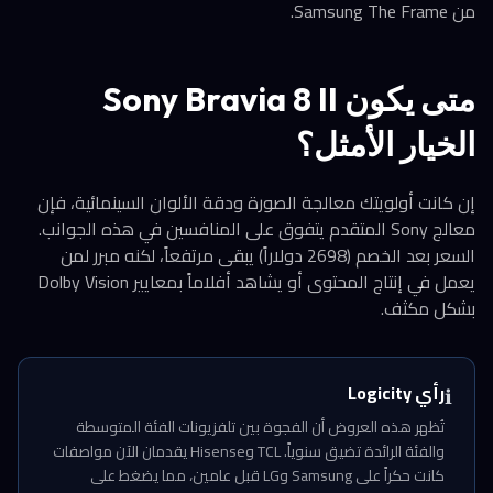
من Samsung The Frame.
متى يكون Sony Bravia 8 II
الخيار الأمثل؟
إن كانت أولويتك معالجة الصورة ودقة الألوان السينمائية، فإن
معالج Sony المتقدم يتفوق على المنافسين في هذه الجوانب.
السعر بعد الخصم (2698 دولاراً) يبقى مرتفعاً، لكنه مبرر لمن
يعمل في إنتاج المحتوى أو يشاهد أفلاماً بمعايير Dolby Vision
بشكل مكثف.
رأي Logicity
ℹ️
تُظهر هذه العروض أن الفجوة بين تلفزيونات الفئة المتوسطة
والفئة الرائدة تضيق سنوياً. TCL وHisense يقدمان الآن مواصفات
كانت حكراً على Samsung وLG قبل عامين، مما يضغط على