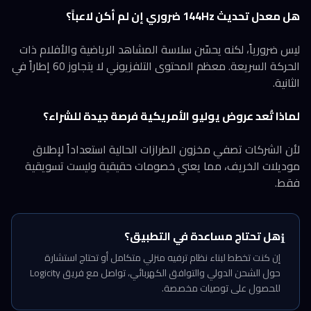
هل معدل تحديث 144Hz ضروري إن لم أكن لاعباً؟
ليس ضرورياً، لكنه يحسّن سلاسة المشاهد الرياضية والأفلام ذات
الحركة السريعة. معظم المحتوى التلفزيوني لا يتجاوز 60 إطاراً في
الثانية.
لماذا تُعد عروض يوليو الأمريكية فرصة جيدة للشراء؟
لأن الشركات تصفي مخزون الطرازات الحالية استعداداً لإطلاق
موديلات الخريف، مما يعني خصومات حقيقية وليست تسويقية
فقط.
هل تحتاج مساعدة في التطبيق؟
ℹ️
إن كنت تخطط لبناء نظام ترفيه منزلي متكامل أو تحتاج استشارة
حول الشحن الدولي والتوافق الكهربائي، تواصل مع فريق Logicity
للحصول على توصيات مخصصة.