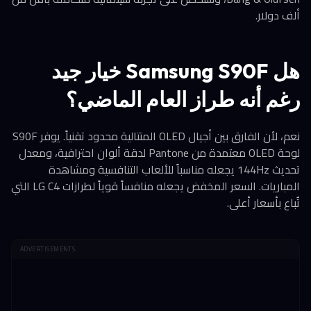
ألف دولار.
هل Samsung S90F خيار جيد
رغم أنه طراز العام الماضي؟
نعم، لأن الفارق بين أجيال OLED المتتالية محدود تقنياً. يوفر S90F
لوحة OLED معتمدة من Pantone لدقة ألوان احترافية، ومعدل
تحديث 144Hz يجعله مناسباً للألعاب التنافسية ومشاهدة
المباريات. السعر المخفض يجعله منافساً قوياً لطرازات LG C4 التي
تُباع بأسعار أعلى.
ADVERTISEMENTS