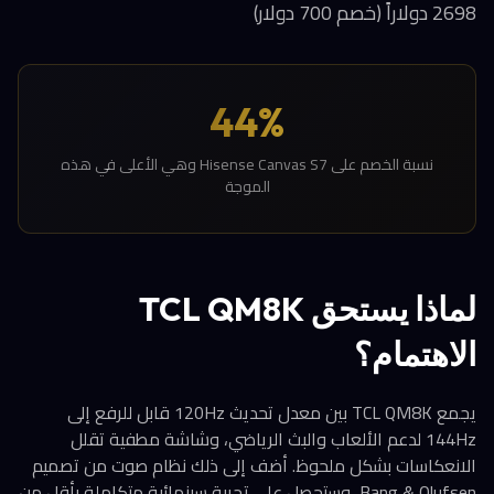
2698 دولاراً (خصم 700 دولار)
44%
نسبة الخصم على Hisense Canvas S7 وهي الأعلى في هذه
الموجة
لماذا يستحق TCL QM8K
الاهتمام؟
يجمع TCL QM8K بين معدل تحديث 120Hz قابل للرفع إلى
144Hz لدعم الألعاب والبث الرياضي، وشاشة مطفية تقلل
الانعكاسات بشكل ملحوظ. أضف إلى ذلك نظام صوت من تصميم
Bang & Olufsen، وستحصل على تجربة سينمائية متكاملة بأقل من