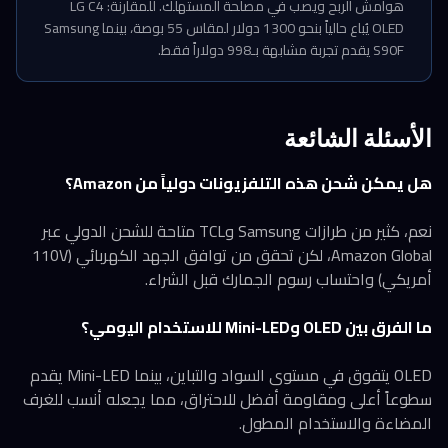
هوامش الربح ويصب في مصلحة المستهلك. للمقارنة: LG C4
OLED يُباع حالياً بنحو 1300 دولار لمقاس 55 بوصة، بينما Samsung
S90F يقدم تجربة مشابهة بـ998 دولاراً فقط.
الأسئلة الشائعة
هل يمكن شحن هذه التلفزيونات دولياً من Amazon؟
نعم، كثير من طرازات Samsung وTCL متاحة للشحن الدولي عبر
Amazon Global، لكن تحقق من توافق الجهد الكهربائي (110V
أمريكي) واحتساب رسوم الجمارك قبل الشراء.
ما الفرق بين OLED وMini-LED للاستخدام اليومي؟
OLED يتفوق في مستوى السواد والتباين، بينما Mini-LED يقدم
سطوعاً أعلى ومقاومة أفضل للاحتراق، مما يجعله أنسب للغرف
المضاءة والاستخدام المطول.