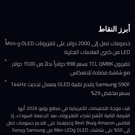
أبرز النقاط
خصومات تصل إلى 2000 دولار على تلفزيونات OLED وMini-
LED من كبرى العلامات التجارية
تلفزيون TCL QM8K بسعر 998 دولاراً بدلاً من 1500 دولار
مع شاشة مضادة للانعكاس
Samsung S90F يقدم تقنية OLED بمعدل تحديث 144Hz
بسعر مخفض 29%
تثبت موجة التخفيضات الأمريكية في مطلع يوليو 2026 أنها
الفرصة الثانية الأهم لشراء التلفزيونات بعد الجمعة السوداء، إذ
تتنافس Amazon وBest Buy وغيرهما على تقديم حسومات تصل
إلى 50% على شاشات OLED وMini-LED من Samsung وSony