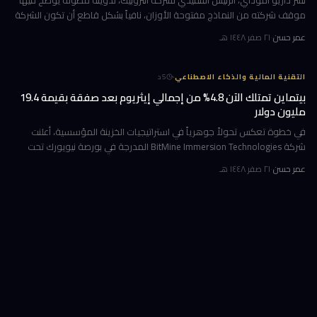
نشر داريو أموداي، الرئيس التنفيذي لشركة أنثروبيك، تدوينة مطولة يوضح فيها
موقف شركته من النماذج مفتوحة الأوزان، نافياً بشكل قاطع أن تكون الشركة
قد طالبت بحظرها. جاء ذلك وسط جدل متصاعد في واشنطن حول كيف
عمر حسن
·
٢١ صفر ١٤٤٨ هـ
·
التقنية المالية والذكاء الاصطناعي
5
د
بيتماين تمتلك الآن 4.8% من إجمالي إيثريوم بعد صفقة بقيمة 19.4
مليون دولار
في خطوة تعكس تحولاً جوهرياً في استراتيجيات الخزينة المؤسسية، أعلنت
شركة BitMine Immersion Technologies المدرجة في بورصة نيويورك تحت
الرمز BMNR أن حيازتها من عملة إيثريوم (ETH) بلغت نحو 5.79 مليون توكن
عمر حسن
·
٢١ صفر ١٤٤٨ هـ