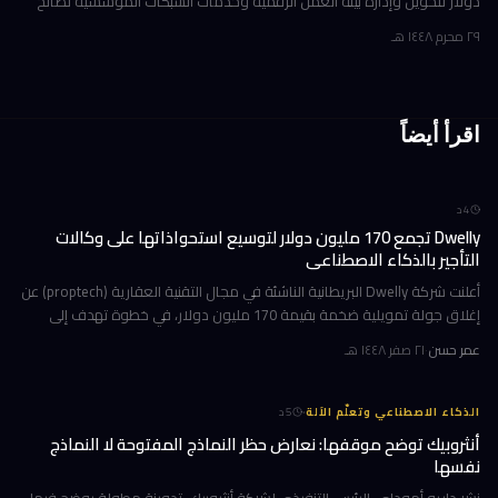
دولار لتحويل وإدارة بيئة العمل الرقمية وخدمات الشبكات المؤسسية لصالح
شركة أوروبية كبرى. ولم تُفصح الشركة عن هوية العميل في إفصاحها
٢٩ محرم ١٤٤٨ هـ
اقرأ أيضاً
4
د
Dwelly تجمع 170 مليون دولار لتوسيع استحواذاتها على وكالات
التأجير بالذكاء الاصطناعي
أعلنت شركة Dwelly البريطانية الناشئة في مجال التقنية العقارية (proptech) عن
إغلاق جولة تمويلية ضخمة بقيمة 170 مليون دولار، في خطوة تهدف إلى
تسريع استراتيجيتها القائمة على الاستحواذ على وكالات التأجير
عمر حسن
·
٢١ صفر ١٤٤٨ هـ
·
الذكاء الاصطناعي وتعلّم الآلة
5
د
أنثروبيك توضح موقفها: نعارض حظر النماذج المفتوحة لا النماذج
نفسها