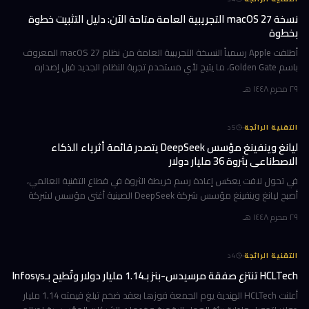
نسخة macOS 27 التجريبية العامة متاحة الآن: دليل التثبيت خطوة
بخطوة
أطلقت Apple رسمياً النسخة التجريبية العامة من نظام macOS 27 المعروف
باسم Golden Gate، ما يتيح لأي مستخدم تجربة النظام الجديد قبل إصداره
الرسمي المتوقع في خريف 2026. إن كنت تمتلك جهاز Mac بشريحة Apple
٢٩ محرم ١٤٤٨ هـ
·
التقنية الرائجة
5
د
ليانغ وينفينغ مؤسس DeepSeek يتصدر قائمة أثرياء الذكاء
الاصطناعي بثروة 36 مليار دولار
في تحول لافت يعكس إعادة رسم خريطة الثروة في قطاع التقنية العالمي،
أصبح ليانغ وينفينغ مؤسس شركة DeepSeek الصينية أغنى مؤسس لشركة
ذكاء اصطناعي في العالم، بثروة بلغت 36 مليار دولار وفقاً لمؤشر بلومبرغ لل
٢٩ محرم ١٤٤٨ هـ
·
التقنية الرائجة
4
د
HCLTech تنتزع صفقة مرسيدس-بنز بـ1.14 مليار دولار وتُطيح بـInfosys
أعلنت HCLTech الهندية يوم الجمعة فوزها بعقد ضخم تبلغ قيمته 1.14 مليار