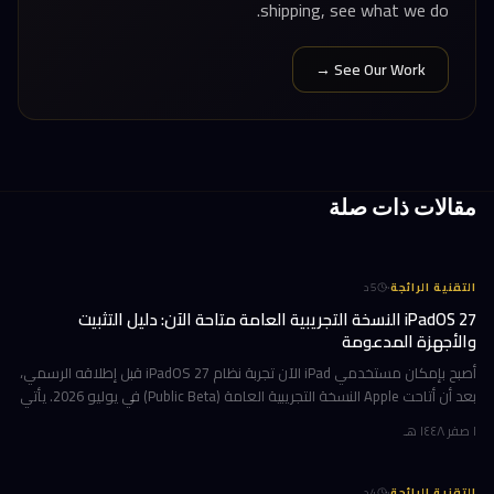
shipping, see what we do.
See Our Work →
مقالات ذات صلة
·
التقنية الرائجة
5
د
iPadOS 27 النسخة التجريبية العامة متاحة الآن: دليل التثبيت
والأجهزة المدعومة
أصبح بإمكان مستخدمي iPad الآن تجربة نظام iPadOS 27 قبل إطلاقه الرسمي،
بعد أن أتاحت Apple النسخة التجريبية العامة (Public Beta) في يوليو 2026. يأتي
هذا التحديث حاملاً ترقيات جوهرية تتمحور حول Apple Int
١ صفر ١٤٤٨ هـ
·
التقنية الرائجة
4
د