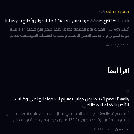
·
التقنية الرائجة
4
د
HCLTech تنتزع صفقة مرسيدس-بنز بـ1.14 مليار دولار وتُطيح بـInfosys
أعلنت HCLTech الهندية يوم الجمعة فوزها بعقد ضخم تبلغ قيمته 1.14 مليار
دولار لتحويل وإدارة بيئة العمل الرقمية وخدمات الشبكات المؤسسية لصالح
شركة أوروبية كبرى. ولم تُفصح الشركة عن هوية العميل في إفصاحها
٢٩ محرم ١٤٤٨ هـ
اقرأ أيضاً
4
د
Dwelly تجمع 170 مليون دولار لتوسيع استحواذاتها على وكالات
التأجير بالذكاء الاصطناعي
أعلنت شركة Dwelly البريطانية الناشئة في مجال التقنية العقارية (proptech) عن
إغلاق جولة تمويلية ضخمة بقيمة 170 مليون دولار، في خطوة تهدف إلى
تسريع استراتيجيتها القائمة على الاستحواذ على وكالات التأجير
عمر حسن
·
٢١ صفر ١٤٤٨ هـ