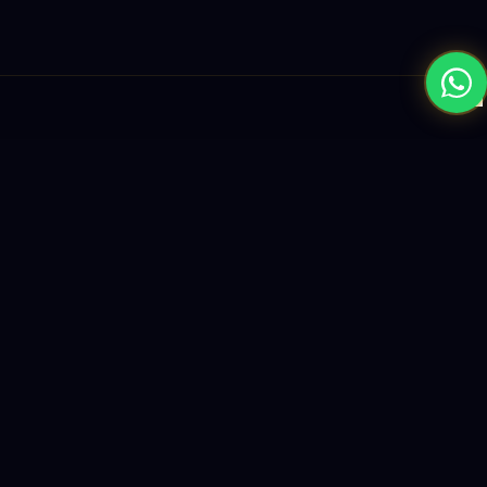
×
نبني المستقبل بحلول الذكاء الاصطناعي والبرمجيات العالمية المستوى
واستراتيجيات النمو القائمة على البيانات.
enquiry@logicity.in
+91 93916 63212