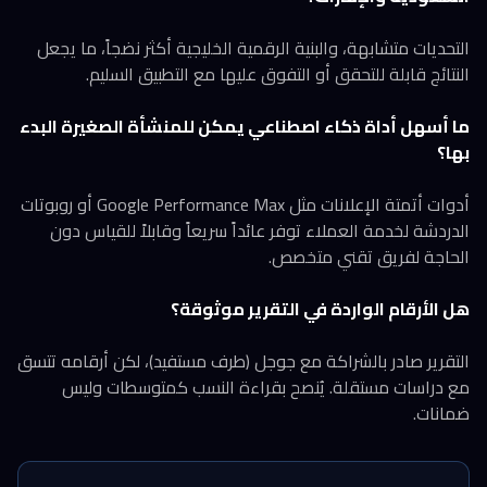
التحديات متشابهة، والبنية الرقمية الخليجية أكثر نضجاً، ما يجعل
النتائج قابلة للتحقق أو التفوق عليها مع التطبيق السليم.
ما أسهل أداة ذكاء اصطناعي يمكن للمنشأة الصغيرة البدء
بها؟
أدوات أتمتة الإعلانات مثل Google Performance Max أو روبوتات
الدردشة لخدمة العملاء توفر عائداً سريعاً وقابلاً للقياس دون
الحاجة لفريق تقني متخصص.
هل الأرقام الواردة في التقرير موثوقة؟
التقرير صادر بالشراكة مع جوجل (طرف مستفيد)، لكن أرقامه تتسق
مع دراسات مستقلة. يُنصح بقراءة النسب كمتوسطات وليس
ضمانات.