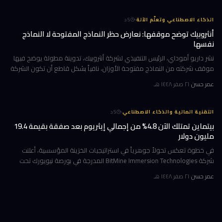
·
الذكاء الاصطناعي وتعلّم الآلة
5
د
أنثروبيك توضح موقفها: نعارض حظر النماذج المفتوحة لا النماذج
نفسها
نشر داريو أموداي، الرئيس التنفيذي لشركة أنثروبيك، تدوينة مطولة يوضح فيها
موقف شركته من النماذج مفتوحة الأوزان، نافياً بشكل قاطع أن تكون الشركة
قد طالبت بحظرها. جاء ذلك وسط جدل متصاعد في واشنطن حول كيف
عمر حسن
·
٢١ صفر ١٤٤٨ هـ
·
التقنية المالية والذكاء الاصطناعي
5
د
بيتماين تمتلك الآن 4.8% من إجمالي إيثريوم بعد صفقة بقيمة 19.4
مليون دولار
في خطوة تعكس تحولاً جوهرياً في استراتيجيات الخزينة المؤسسية، أعلنت
شركة BitMine Immersion Technologies المدرجة في بورصة نيويورك تحت
الرمز BMNR أن حيازتها من عملة إيثريوم (ETH) بلغت نحو 5.79 مليون توكن
عمر حسن
·
٢١ صفر ١٤٤٨ هـ