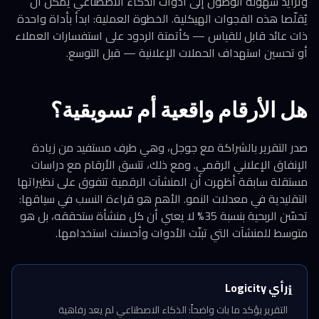
وتزايد سهولة الوصول إلى أدوات الذكاء الاصطناعي يمكن أن
يُقلّصا هذه الفجوات الهيكلية. الخطوة العملية: ابدأ بأداة واحدة
ذات عائد قابل للقياس — كأتمتة الردود على استفسارات العملاء
أو تحسين استهداف الحملات الإعلانية — قبل التوسع.
هل الأرقام واقعية أم تسويقية؟
صدر التقرير بالشراكة مع جوجل، وهي طرف مستفيد من زيادة
الإنفاق الإعلاني الرقمي. ومع ذلك، تتسق الأرقام مع دراسات
مستقلة سابقة أظهرت أن المنشآت الرقمية تتفوق على نظيراتها
التقليدية في معدلات النمو. الأهم هو قراءة النسب في سياقها:
تحسّن الربحية بنسبة 35% لا يعني أن كل منشأة ستحققه، بل هو
متوسط للمنشآت التي تبنّت الأدوات وأحسنت استخدامها.
رأي Logicity
ℹ️
التقرير يؤكد ما بات واضحاً: الذكاء الاصطناعي لم يعد رفاهية