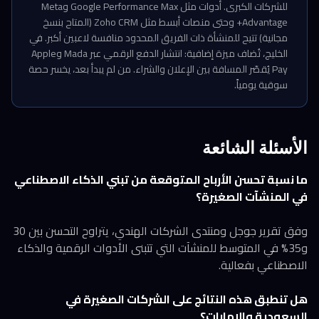
للشركات الكبرى. أدوات مثل Google Performance Max وMeta
Advantage+ وحتى منصات أبسط مثل Zoho CRM (المتاح بنسخ
مجانية) تتيح للمنشأة ذات الفريق المحدود منافسة لاعبين أكبر. في
الخليج، تُضاف ميزة إضافية: انتشار الدفع الرقمي عبر Mada وApple
Pay يُقصّر المسافة بين الإعلان والشراء. من لم يبدأ بعد، يخسر حصة
سوقية يومياً.
الأسئلة الشائعة
ما نسبة تحسن الأرباح المتوقعة من تبني الذكاء الاصطناعي
في المنشآت الصغيرة؟
وفق تقرير جوجل ومنتدى الشركات الهندي، يتراوح التحسن بين 30
و35% في المتوسط للمنشآت التي تتبنى الأدوات الرقمية والذكاء
الاصطناعي بفعالية.
هل تنطبق هذه النتائج على الشركات الصغيرة في
السعودية والإمارات؟