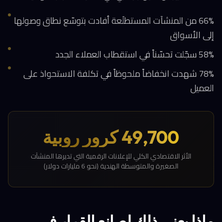
66% من المنشآت المستطلَعة أفادت بتوسّع نطاق وصولها
إلى الأسواق
58% سجّلت تحسّناً في استقطاب العملاء الجدد
78% شهدت انخفاضاً ملحوظاً في تكلفة الاستحواذ على
العميل
49,700 كرور روبية
الأثر الاقتصادي الكلي للإعلانات الرقمية التي تديرها المنشآت
الصغيرة والمتوسطة الهندية (نحو 6 مليارات دولار)
ماذا يعني ذلك لصانع القرار في