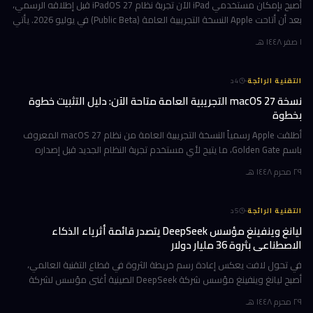
أصبح بإمكان مستخدمي iPad الآن تجربة نظام iPadOS 27 قبل إطلاقه الرسمي،
بعد أن أتاحت Apple النسخة التجريبية العامة (Public Beta) في يوليو 2026. يأتي
هذا التحديث حاملاً ترقيات جوهرية تتمحور حول Apple Int
١ صفر ١٤٤٨ هـ
·
التقنية الرائجة
4
د
نسخة macOS 27 التجريبية العامة متاحة الآن: دليل التثبيت خطوة
بخطوة
أطلقت Apple رسمياً النسخة التجريبية العامة من نظام macOS 27 المعروف
باسم Golden Gate، ما يتيح لأي مستخدم تجربة النظام الجديد قبل إصداره
الرسمي المتوقع في خريف 2026. إن كنت تمتلك جهاز Mac بشريحة Apple
٢٩ محرم ١٤٤٨ هـ
·
التقنية الرائجة
5
د
ليانغ وينفينغ مؤسس DeepSeek يتصدر قائمة أثرياء الذكاء
الاصطناعي بثروة 36 مليار دولار
في تحول لافت يعكس إعادة رسم خريطة الثروة في قطاع التقنية العالمي،
أصبح ليانغ وينفينغ مؤسس شركة DeepSeek الصينية أغنى مؤسس لشركة
ذكاء اصطناعي في العالم، بثروة بلغت 36 مليار دولار وفقاً لمؤشر بلومبرغ لل
٢٩ محرم ١٤٤٨ هـ