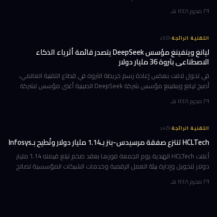
الرسمي المتوقع في خريف 2026. إن كنت تمتلك جهاز Mac بشريحة Apple
٢٩ محرم ١٤٤٨ هـ
·
التقنية الرائجة
5
د
ليانغ وينفينغ مؤسس DeepSeek يتصدر قائمة أثرياء الذكاء
الاصطناعي بثروة 36 مليار دولار
في تحول لافت يعكس إعادة رسم خريطة الثروة في قطاع التقنية العالمي،
أصبح ليانغ وينفينغ مؤسس شركة DeepSeek الصينية أغنى مؤسس لشركة
ذكاء اصطناعي في العالم، بثروة بلغت 36 مليار دولار وفقاً لمؤشر بلومبرغ لل
٢٩ محرم ١٤٤٨ هـ
·
التقنية الرائجة
4
د
HCLTech تنتزع صفقة مرسيدس-بنز بـ1.14 مليار دولار وتُطيح بـInfosys
أعلنت HCLTech الهندية يوم الجمعة فوزها بعقد ضخم تبلغ قيمته 1.14 مليار
دولار لتحويل وإدارة بيئة العمل الرقمية وخدمات الشبكات المؤسسية لصالح
شركة أوروبية كبرى. ولم تُفصح الشركة عن هوية العميل في إفصاحها
٢٩ محرم ١٤٤٨ هـ