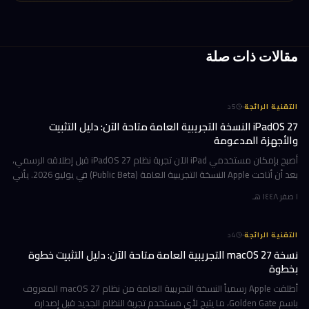
مقالات ذات صلة
·
التقنية الرائجة
5
د
iPadOS 27 النسخة التجريبية العامة متاحة الآن: دليل التثبيت
والأجهزة المدعومة
أصبح بإمكان مستخدمي iPad الآن تجربة نظام iPadOS 27 قبل إطلاقه الرسمي،
بعد أن أتاحت Apple النسخة التجريبية العامة (Public Beta) في يوليو 2026. يأتي
هذا التحديث حاملاً ترقيات جوهرية تتمحور حول Apple Int
١ صفر ١٤٤٨ هـ
·
التقنية الرائجة
4
د
نسخة macOS 27 التجريبية العامة متاحة الآن: دليل التثبيت خطوة
بخطوة
أطلقت Apple رسمياً النسخة التجريبية العامة من نظام macOS 27 المعروف
باسم Golden Gate، ما يتيح لأي مستخدم تجربة النظام الجديد قبل إصداره