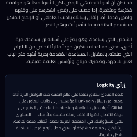
قد تظن أن أسوأ نتيجة هي الرفض، لكن الأسوأ فعلاً هو موافقة
مُكرَهة ومتذمرة. إذا حصلت على رفض، اشكرهم على وقتهم
وامضِ قدماً. أما إثقال رسالتك بالذنب العاطفي أو الإلحاح المتكرر
فسيُسمم العلاقة بينما تشعر أنت بوهم النصر.
الشخص الذي يساعدك وهو يصرّ على أسنانه لن يساعدك مرة
أخرى، وحتى مساعدته ستكون جهداً فاتراً للتخلص من الالتزام
الذي صنعته. بالمقابل، المساعدة المُقدمة بحرية تُشبه فتح الباب
لعابر: بلا جهد، وضميرك مرتاح، وتُؤسس لعلاقة حقيقية.
رأي Logicity
ℹ️
هذه المبادئ تنطبق تماماً على عالم التقنية حيث التواصل البارد أداة
يومية: من رسائل LinkedIn للمؤسسين إلى طلبات التعاون على
GitHub. أدوات مثل Apollo.io وHunter.io تساعد في العثور على
جهات الاتصال، لكنها لا تكتب رسالة مقنعة بدلاً منك — المحتوى
يبقى مسؤوليتك. في المنطقة العربية تحديداً، تُضاف طبقة ثقافية:
الإشارة إلى معرفة مشتركة أو سياق محلي ترفع فرص الاستجابة
بشكل ملحوظ.