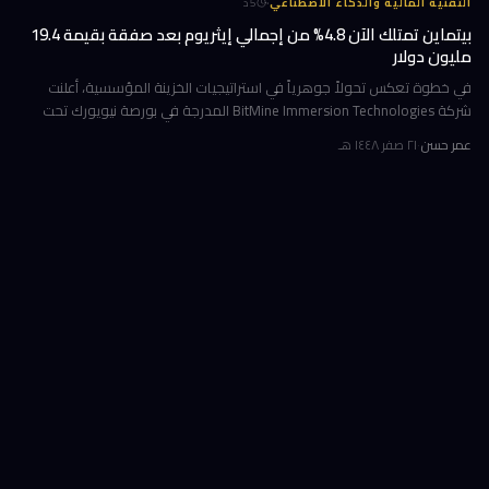
·
التقنية المالية والذكاء الاصطناعي
5
د
بيتماين تمتلك الآن 4.8% من إجمالي إيثريوم بعد صفقة بقيمة 19.4
مليون دولار
في خطوة تعكس تحولاً جوهرياً في استراتيجيات الخزينة المؤسسية، أعلنت
شركة BitMine Immersion Technologies المدرجة في بورصة نيويورك تحت
الرمز BMNR أن حيازتها من عملة إيثريوم (ETH) بلغت نحو 5.79 مليون توكن
عمر حسن
·
٢١ صفر ١٤٤٨ هـ