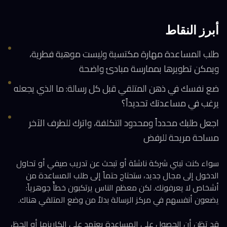
أبرز النقاط
طلب المساعدة مهارة مكتسبة وليست موهبة فطرية،
ويمكن تطويرها بممارسة مبادئ واضحة
ضع نفسك في ذهن المتلقي قبل كل رسالة: ما الذي يجعله
يرغب في مساعدتك تحديداً؟
اجعل طلبك محدداً ومحدود التكلفة، واترك للطرف الآخر
مساحة مريحة للرفض
سواء كنت تبني شركة ناشئة أو تبحث عن تدريب صيفي أو تحاول
الدخول إلى مجال جديد، ستحتاج حتماً إلى طلب المساعدة من
أشخاص لا يعرفونك. لكن معظم الناس يرتكبون خطأً جوهرياً:
يضعون أنفسهم في مركز الرسالة بدلاً من وضع المتلقي هناك.
قد تظن أن الحصول على المساعدة يعتمد على الكاريزما أو الحظ،