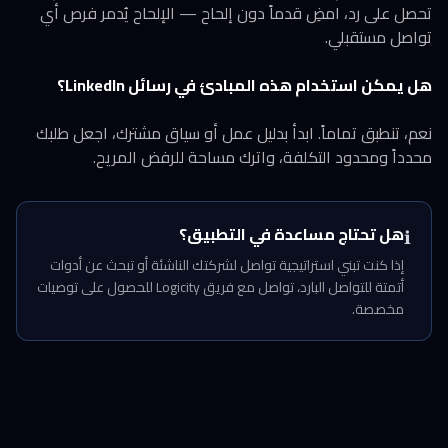
تحصل على رد، امضِ قدماً دون إلحاح — الإلحاح يُدمر فرص أي
تواصل مستقبلي.
هل يمكن استخدام هذه المبادئ في رسائل LinkedIn؟
نعم، تنطبق تماماً. ابدأ بدليل عمل أو سياق مشترك، اجعل طلبك
محدداً ومحدود التكلفة، واترك مساحة للرفض المريح.
هل تحتاج مساعدة في التطبيق؟
ℹ️
إذا كنت تبني استراتيجية تواصل لشركتك الناشئة أو تبحث عن أدوات
أتمتة للتواصل البارد، تواصل مع فريق Logicity للحصول على توصيات
مخصصة.