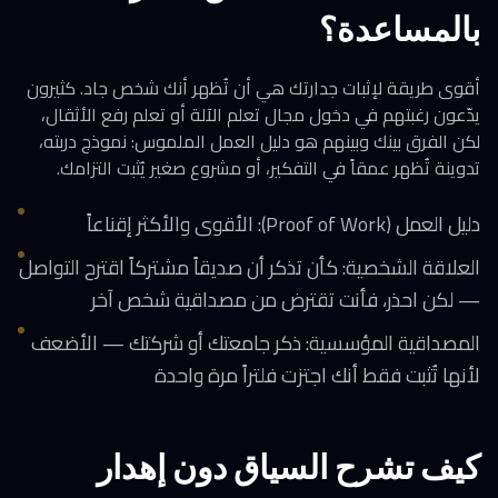
بالمساعدة؟
أقوى طريقة لإثبات جدارتك هي أن تُظهر أنك شخص جاد. كثيرون
يدّعون رغبتهم في دخول مجال تعلم الآلة أو تعلم رفع الأثقال،
لكن الفرق بينك وبينهم هو دليل العمل الملموس: نموذج دربته،
تدوينة تُظهر عمقاً في التفكير، أو مشروع صغير يُثبت التزامك.
دليل العمل (Proof of Work): الأقوى والأكثر إقناعاً
العلاقة الشخصية: كأن تذكر أن صديقاً مشتركاً اقترح التواصل
— لكن احذر، فأنت تقترض من مصداقية شخص آخر
المصداقية المؤسسية: ذكر جامعتك أو شركتك — الأضعف
لأنها تُثبت فقط أنك اجتزت فلتراً مرة واحدة
كيف تشرح السياق دون إهدار