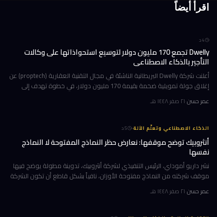
اقرأ أيضاً
4
د
Dwelly تجمع 170 مليون دولار لتوسيع استحواذاتها على وكالات
التأجير بالذكاء الاصطناعي
أعلنت شركة Dwelly البريطانية الناشئة في مجال التقنية العقارية (proptech) عن
إغلاق جولة تمويلية ضخمة بقيمة 170 مليون دولار، في خطوة تهدف إلى
تسريع استراتيجيتها القائمة على الاستحواذ على وكالات التأجير
عمر حسن
·
٢١ صفر ١٤٤٨ هـ
·
الذكاء الاصطناعي وتعلّم الآلة
5
د
أنثروبيك توضح موقفها: نعارض حظر النماذج المفتوحة لا النماذج
نفسها
نشر داريو أموداي، الرئيس التنفيذي لشركة أنثروبيك، تدوينة مطولة يوضح فيها
موقف شركته من النماذج مفتوحة الأوزان، نافياً بشكل قاطع أن تكون الشركة
قد طالبت بحظرها. جاء ذلك وسط جدل متصاعد في واشنطن حول كيف
عمر حسن
·
٢١ صفر ١٤٤٨ هـ