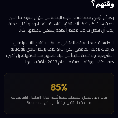
وقتهم؟
بعد أن تُرسي مصداقيتك، عليك الإجابة عن سؤال بسيط: ما الذي
يحدث هنا؟ لكن تذكر أنك تنفق انتباهاً مُستعاراً، وهو أغلى عملة.
يجب أن يكون شرحك مختصراً لدرجة يستحيل تلخيصها أكثر.
اربط سياقك بما يعرفه المتلقي مسبقاً. لا تشرح لنائب برلماني
صراعات ناديك الجامعي، لكن اشرح كيف يرتبط النادي بأولوياته
التشريعية. ولا تحدث عالِماً عن حبك للعلوم منذ الطفولة، بل أخبره
كيف طبّقت ورقته البحثية من عام 2023 وأضفت إليها.
85%
تحسّن في معدل الاستجابة عندما تُظهر رسائل التواصل البارد معرفة
محددة بالمتلقي، وفقاً لدراسة Boomerang