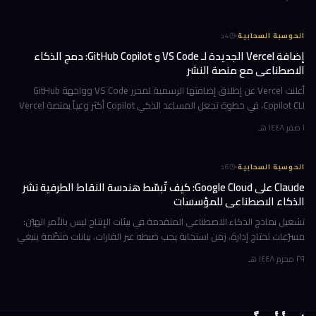
·
الحوسبة السحابية
4
د
إضافة Vercel الجديدة لـ VS Code و GitHub Copilot: دمج الذكاء
الاصطناعي مع منصة النشر
أعلنت Vercel عن إطلاق إضافتها الرسمية لمحرر VS Code وواجهة GitHub
Copilot CLI، في خطوة تجعل المساعد الذكي Copilot أكثر وعياً بمنصة Vercel
وأدواتها. الإضافة توفر للمطورين إمكانية الوصول الفوري إلى معرف
١ صفر ١٤٤٨ هـ
·
الحوسبة السحابية
6
د
Claude على Google Cloud: كيف تُبسّط هندسة النقاط الطرفية نشر
الذكاء الاصطناعي للمؤسسات
تشغيل نماذج الذكاء الاصطناعي المتقدمة في بيئات الإنتاج ليس بالأمر الهيّن:
مسرّعات تحتاج إدارة، زمن استجابة يجب ضبطه عبر القارات، بيانات منظّمة ينبغي
حفظها داخل الحدود الجغرافية، وطلبات ذات سياق طويل ت
٢٩ محرم ١٤٤٨ هـ