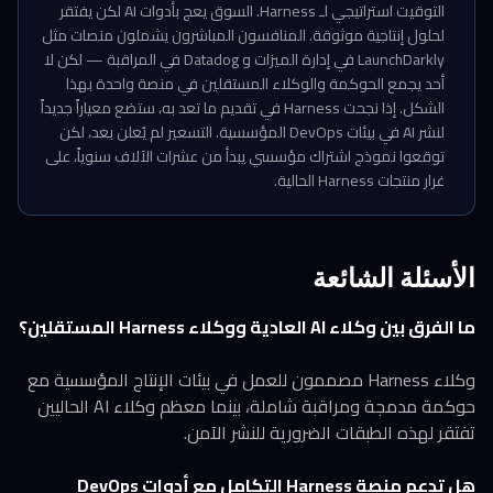
التوقيت استراتيجي لـ Harness. السوق يعج بأدوات AI لكن يفتقر
لحلول إنتاجية موثوقة. المنافسون المباشرون يشملون منصات مثل
LaunchDarkly في إدارة الميزات و Datadog في المراقبة — لكن لا
أحد يجمع الحوكمة والوكلاء المستقلين في منصة واحدة بهذا
الشكل. إذا نجحت Harness في تقديم ما تعد به، ستضع معياراً جديداً
لنشر AI في بيئات DevOps المؤسسية. التسعير لم يُعلن بعد، لكن
توقعوا نموذج اشتراك مؤسسي يبدأ من عشرات الآلاف سنوياً، على
غرار منتجات Harness الحالية.
الأسئلة الشائعة
ما الفرق بين وكلاء AI العادية ووكلاء Harness المستقلين؟
وكلاء Harness مصممون للعمل في بيئات الإنتاج المؤسسية مع
حوكمة مدمجة ومراقبة شاملة، بينما معظم وكلاء AI الحاليين
تفتقر لهذه الطبقات الضرورية للنشر الآمن.
هل تدعم منصة Harness التكامل مع أدوات DevOps