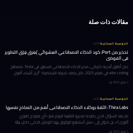
مقالات ذات صلة
·
الحوسبة السحابية
4
د
تحذير من Port: كود الذكاء الاصطناعي العشوائي يُغرق فِرَق التطوير
في الفوضى
حين أطلق أندريه كارباثي، مدير الذكاء الاصطناعي السابق في Tesla، مصطلح
vibe coding في فبراير 2025، كان يصف تجربته الشخصية: "أرى أشياء، أقول
أشياء، أشغّل أشياء، وأنسخ وألصق — ومعظمها يعمل". بدت العبارة
١ صفر ١٤٤٨ هـ
·
الحوسبة السحابية
4
د
Thira Labs: الثقة بوكلاء الذكاء الاصطناعي أهم من النماذج نفسها
لم يعد السؤال الذي يطرحه مديرو التقنية اليوم هو «أي نموذج لغوي
أقوى؟»، بل تحوّل إلى «هل أستطيع الوثوق بهذا الوكيل الذكي داخل بيئة
الإنتاج؟». هذا بالضبط ما تراهن عليه Thira Labs، الشركة الناشئة التي جم
١ صفر ١٤٤٨ هـ