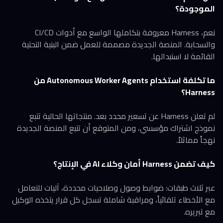
الموجودة؟
نعم، Harness معروفة بتكاملها الواسع مع أدوات CI/CD
والسحابة. المنصة الجديدة مصممة للعمل ضمن البنية التحتية
القائمة لا استبدالها.
ما تكلفة استخدام Autonomous Worker Agents من
Harness؟
لم تعلن Harness عن تسعير محدد بعد. منتجاتها الحالية تتبع
نموذج اشتراك مؤسسي، ومن المتوقع أن تتبع المنصة الجديدة
نهجاً مماثلاً.
كيف تضمن Harness أمان وكلاء AI في الإنتاج؟
عبر ثلاث طبقات: ضوابط وصول وصلاحيات محددة، آليات للتعامل
مع الأخطاء تلقائياً، ومراقبة شاملة تسجل كل قرار يتخذه الوكيل
مع تبريره.