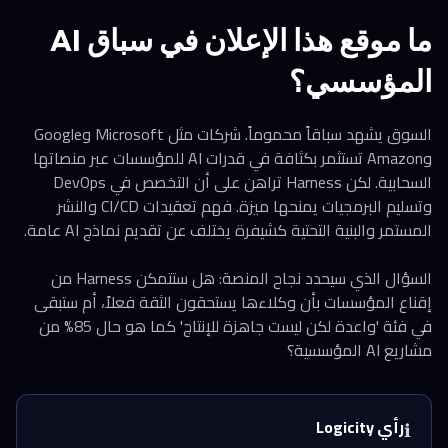
ما موقع هذا الإعلان في سباق AI
المؤسسي؟
السوق يشهد سباقاً محموماً. شركات مثل Microsoft وGoogle
وAmazon تستثمر بكثافة في قدرات AI للمؤسسات عبر منصاتها
السحابية. لكن Harness تراهن على أن التخصص في DevOps
وتسليم البرمجيات يمنحها ميزة. فهم تعقيدات CI/CD والنشر
المستمر والبنية التحتية كشيفرة يختلف عن تقديم نماذج AI عامة.
السؤال الذي سيحدد نجاح المنصة: هل ستتمكن Harness من
إقناع المؤسسات بأن وكلاءها يستحقون الثقة فعلاً، أم ستبقى
في فئة 'واعدة لكن ليست جاهزة للإنتاج' كما هو حال 85% من
مشاريع AI المؤسسية؟
رأي Logicity
ℹ️