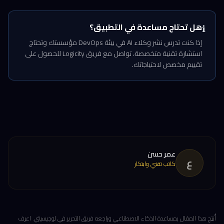
هل تحتاج مساعدة في التطبيق؟
ℹ️
إذا كنت تدرس نشر وكلاء AI في بيئة DevOps مؤسستك وتحتاج
استشارة تقنية متخصصة، تواصل مع فريق Logicity للحصول على
تقييم مخصص لاحتياجاتك.
عمر حسن
ع
كاتب تقني وابتكار
أُنتِج هذا المقال بمساعدة الذكاء الاصطناعي وراجعه فريق التحرير في لوجيسيتي. اعرف