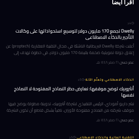
اقرأ أيضاً
4
د
Dwelly تجمع 170 مليون دولار لتوسيع استحواذاتها على وكالات
التأجير بالذكاء الاصطناعي
أعلنت شركة Dwelly البريطانية الناشئة في مجال التقنية العقارية (proptech) عن
إغلاق جولة تمويلية ضخمة بقيمة 170 مليون دولار، في خطوة تهدف إلى
تسريع استراتيجيتها القائمة على الاستحواذ على وكالات التأجير
عمر حسن
·
٢١ صفر ١٤٤٨ هـ
·
الذكاء الاصطناعي وتعلّم الآلة
5
د
أنثروبيك توضح موقفها: نعارض حظر النماذج المفتوحة لا النماذج
نفسها
نشر داريو أموداي، الرئيس التنفيذي لشركة أنثروبيك، تدوينة مطولة يوضح فيها
موقف شركته من النماذج مفتوحة الأوزان، نافياً بشكل قاطع أن تكون الشركة
قد طالبت بحظرها. جاء ذلك وسط جدل متصاعد في واشنطن حول كيف
عمر حسن
·
٢١ صفر ١٤٤٨ هـ
·
التقنية المالية والذكاء الاصطناعي
5
د