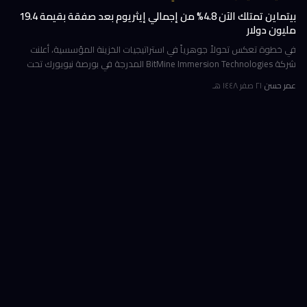
بيتماين تمتلك الآن 4.8% من إجمالي إيثريوم بعد صفقة بقيمة 19.4
مليون دولار
في خطوة تعكس تحولاً جوهرياً في استراتيجيات الخزينة المؤسسية، أعلنت
شركة BitMine Immersion Technologies المدرجة في بورصة نيويورك تحت
الرمز BMNR أن حيازتها من عملة إيثريوم (ETH) بلغت نحو 5.79 مليون توكن
عمر حسن
·
٢١ صفر ١٤٤٨ هـ