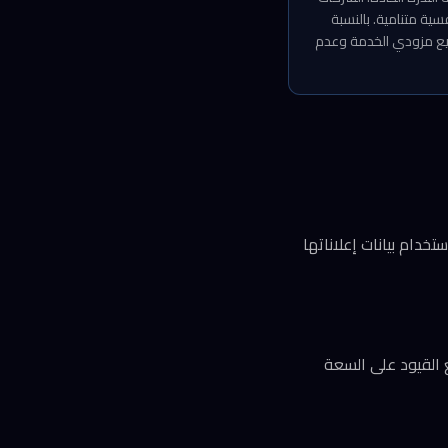
وMicrosoft Azure — ستكتسب ميزة تنافسية متنامية. بالنسبة
ويع مزودي الخدمة وعدم
 من Google، وكانت Meta تسعى لضبطها باستخدام بيانات إعلاناتها
 القيود على السعة