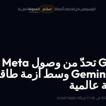
الرئيسية
من نحن
الخدمات
أعمالنا
استثمر
المدونة
اتصل بنا
gle
نماذج Gemini وسط أزمة طا
 عالمية
4
دقيقة للقراءة