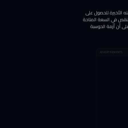
ذي قدمته الأخيرة للحصول على
ة من نماذج Gemini للذكاء الاصطناعي، وفقاً لتقرير نشرته صحيفة Financial Times. النقص في السعة المتاحة
عي الداخلية لدى Meta، في مؤشر واضح على أن أزمة الحوسبة
ADVERTISEMENTS