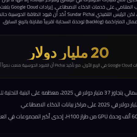
الأول المنتهي في مارس، لكن الرئيس التنفيذي Sundar Pichai أكد أن ق
لسحابة تقريباً مقارنة بالربع السابق.
20 مليار دولار
P أن القيود الحوسبية منعت نمواً أعلى