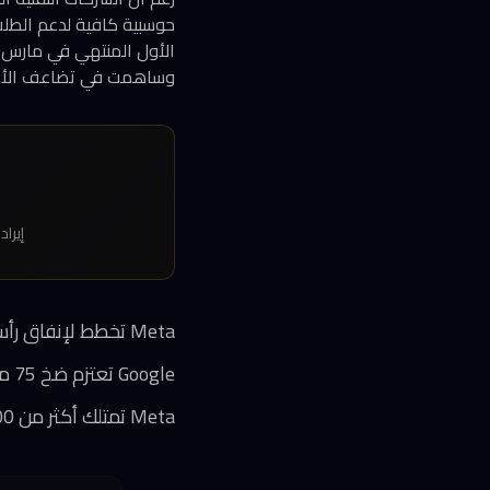
وساهمت في تضاعف الأعمال المتراكمة (backlog) لوحدة ا
إيرادات Google Cloud في الربع الأول، مع تأكيد ichai
Meta تخطط لإنفاق رأسمالي يتجاوز 37 مليار دولار في 2025، معظمه على البنية التحتية للذكاء الاصطناعي
Google تعتزم ضخ 75 مليار دولار في 2025 على مراكز بيانات الذكاء الاصطناعي
Meta تمتلك أكثر من 600 ألف وحدة GPU من طراز H100، إحدى أكبر المجموعات في العالم