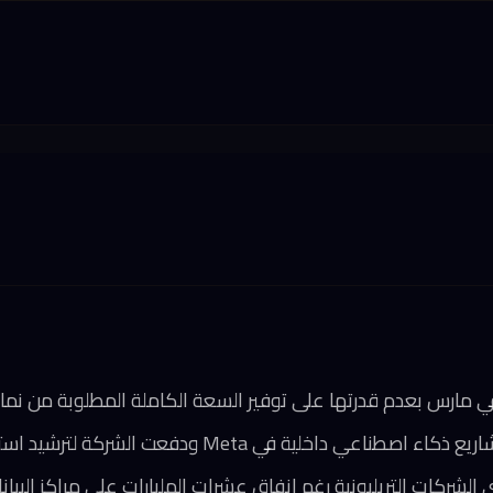
ي داخلية في Meta ودفعت الشركة لترشيد استهلاك التوكنات
لشركات التريليونية رغم إنفاق عشرات المليارات على مراكز البيان