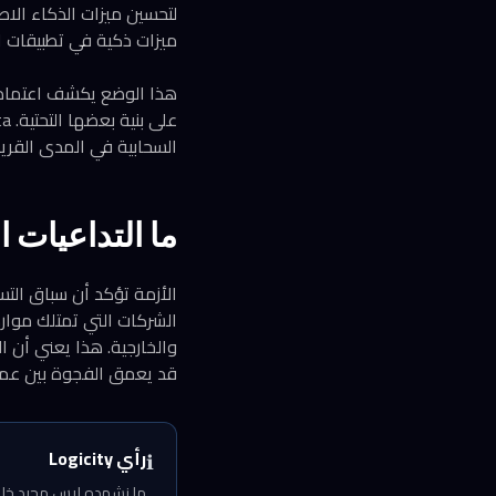
ميزات ذكية في تطبيقات ال
هذا الوضع يكشف اعتماداً 
السحابية في المدى القري
ما التداعيات 
الأزمة تؤكد أن سباق الت
الشركات التي تمتلك موارد ت
والخارجية. هذا يعني أن 
قد يعمق الفجوة بين عمال
رأي Logicity
ℹ️
ما نشهده ليس مجرد خلاف