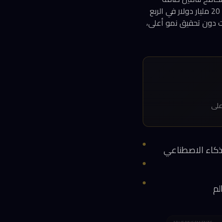
حوسبية كافية لدعم الطلب المتنامي على خدمات الذكاء الاصطناعي. إيرادات Google Cloud بلغت 20 مليار دولار في الربع
يود الطاقة الحوسبية حالت دون تحقيق نمو أعلى،