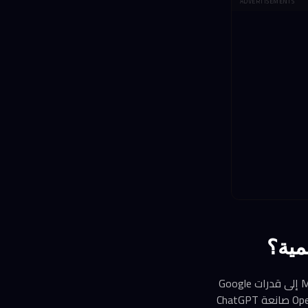
ADVERTISEMENTS
مية؟
المفارقة أن Meta وGoogle منافسان مباشران في سوق الإعلانات الرقمية، ومع ذلك تحتاج Meta إلى قدرات Google
السحابية لتحسين أدائها الإعلاني. قبل هذه الأزمة، كانت Meta تدرس شراكات مع Google أو OpenAI صانعة ChatGPT