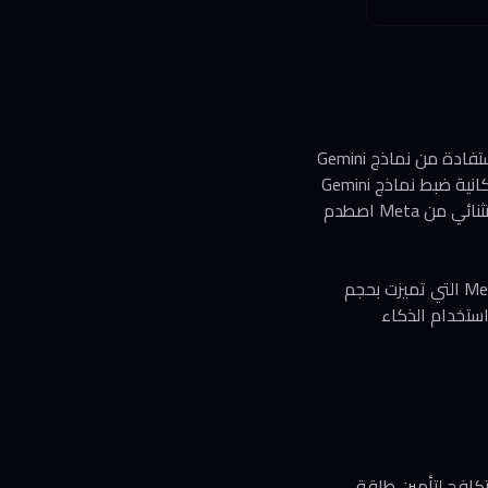
القصة بدأت في سبتمبر 2025 حين أفادت تقارير بأن Meta تجري مفاوضات مع Google Cloud للاستفادة من نماذج Gemini
في تحسين فعالية إعلاناتها الرقمية. وبحسب موقع The Information، كانت Meta تستكشف إمكانية ضبط نماذج Gemini
ونماذج Gemma مفتوحة المصدر باستخدام بيانات إعلاناتها الخاصة. لكن الطلب المرتفع بشكل استثنائي من Meta اصطدم
التقرير أشار إلى أن عملاء آخرين لدى Google تأثروا أيضاً بالقيود، وإن كان بدرجة أقل مقارنة بـ Meta التي تميزت بحجم
تهلاك AI tokens — وحدات قياس استخدام الذكاء
 تكافح لتأمين طاقة