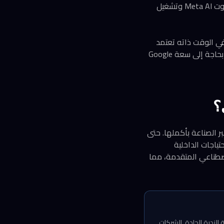
لتحسين ميزات الذكاء الاصطناعي، بما في ذلك الردود التحاورية لاستفسارات المستخدمين على روبوت Meta AI وتشغيل
في الوقت ذاته تعتمد
على بنية بعضها التحتية. Meta تطور نماذج Llama الخاصة بها للمنافسة مع Gemini، لكنها لا تزال بحاجة إلى سعة Google
؟
ر الصناعة بأكملها. حتى
حتياجات الداخلية
اصطناعي المتقدمة، مما
لندرة الحادة. الشركات