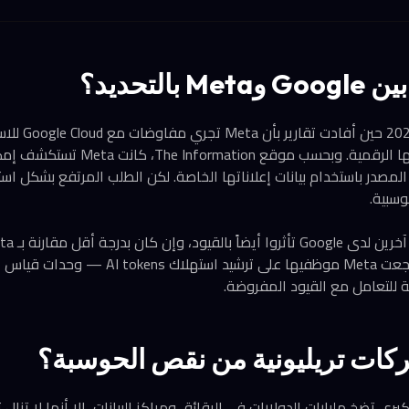
التحديد؟
طلب ضخم. نتيجة لذلك، شجعت Meta موظفيها على ترشيد اس
للتعامل مع القيود المفروضة.
ركات تريليونية من نقص الحوسبة؟
برى تضخ مليارات الدولارات في الرقائق ومراكز البيانات، إلا أنها لا تزال