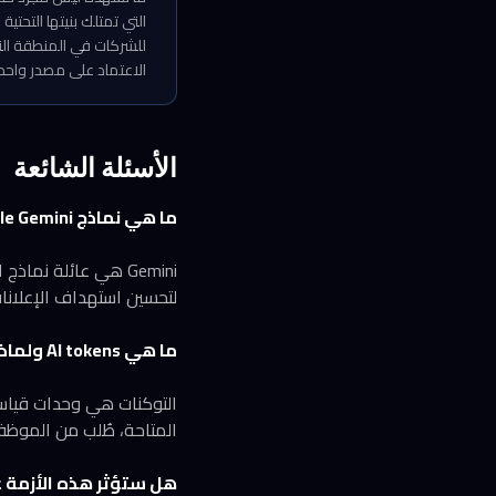
للشركات في المنطقة الت
الاعتماد على مصدر واحد، خاصة مع توسع مراكز 
الأسئلة الشائعة
ما هي نماذج Google Gemini التي طلبتها Meta؟
لتحسين استهداف الإعلانات
ما هي AI tokens ولماذا طُلب من موظفي Meta ترشيد استهلاكها؟
التوكنات هي وحدات قياس 
المتاحة، طُلب من الموظفي
هل ستؤثر هذه الأزمة على