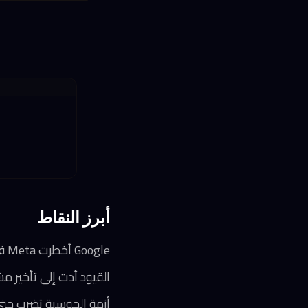
أبرز النقاط
Google أخطرت Meta في مارس بعدم قدرتها على توفير السعة الكاملة المطلوبة من نماذج Gemini
القيود أدت إلى تأخير مشاريع ذكاء اصطناع
أزمة الحوسبة تضرب حتى ا