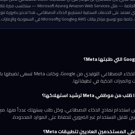
التي تمتلك بنيتها التحتية الخاصة — مثل Amazon Web Services 
ي تعتمد على الخدمات السحابية لمشاريع الذكاء الاصطناعي، هذا تحذير بضرورة تن
بيانات AWS وGoogle وMicrosoft في السعودية والإمارات.
Gemini هي عائلة نماذج الذكاء الاصطناعي التوليدي
 والميزات الذكية في تطبيقاتها.
استخدام نماذج الذكاء الاصطناعي، وكل طلب يستهلك عدداً منها. مع
ن تقليل الاستخدام غير الضروري للحفاظ على الموارد المحدودة.
 المستخدمين العاديين لتطبيقات Meta؟