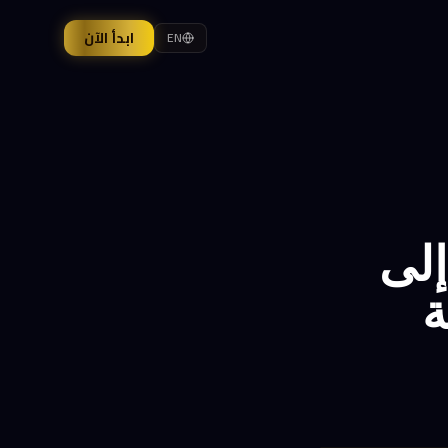
ابدأ الآن
EN
Goo تحدّ من وصول Meta إلى
قة