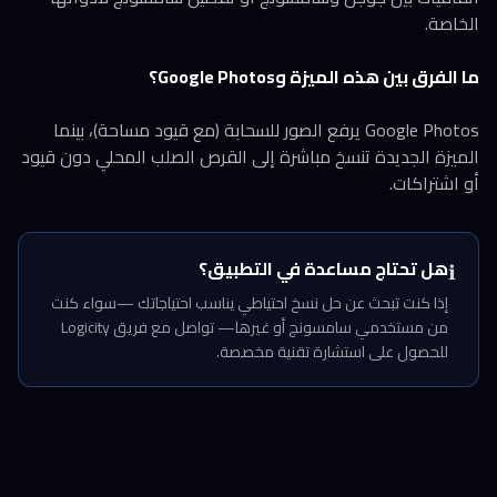
الخاصة.
ما الفرق بين هذه الميزة وGoogle Photos؟
Google Photos يرفع الصور للسحابة (مع قيود مساحة)، بينما
الميزة الجديدة تنسخ مباشرة إلى القرص الصلب المحلي دون قيود
أو اشتراكات.
هل تحتاج مساعدة في التطبيق؟
ℹ️
إذا كنت تبحث عن حل نسخ احتياطي يناسب احتياجاتك —سواء كنت
من مستخدمي سامسونج أو غيرها— تواصل مع فريق Logicity
للحصول على استشارة تقنية مخصصة.