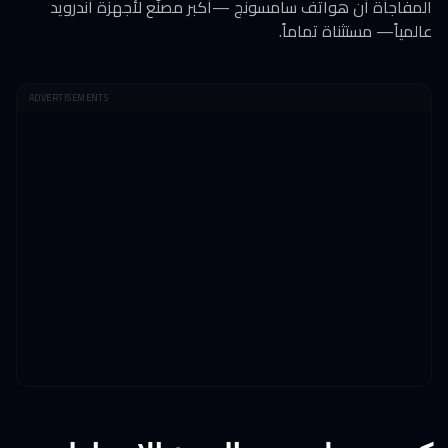
المفاجأة أن هواتف سامسونج —أكبر مصنّع لأجهزة أندرويد
عالمياً— مستثناة تماماً.
ADVERTISEMENTS