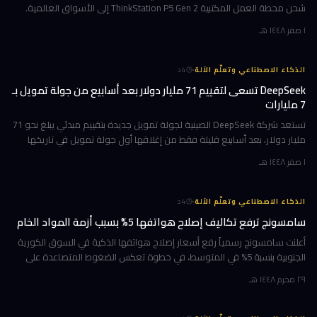
شحن محطة العمل المكتبية ThinkStation P5 Gen 2 إلى الأسواق العالمية.
هذا الجهاز ليس تحديثاً تقليدياً؛ بل هو قفزة معمارية تستهدف ا
١ صفر ١٤٤٨ هـ
·
الذكاء الاصطناعي وتعلّم الآلة
4
د
DeepSeek تسعى لتقييم 71 مليار دولار بعد أسابيع من جولة تمويل بـ
7 مليارات
تستعد شركة DeepSeek الصينية لجولة تمويل جديدة بتقييم مبدئي يبلغ نحو 71
مليار دولار، بعد أسابيع قليلة فقط من إغلاقها أول جولة تمويل في تاريخها
بقيمة 7 مليارات دولار. الهدف واضح: بناء مراكز بيانات خاصة
١ صفر ١٤٤٨ هـ
·
الذكاء الاصطناعي وتعلّم الآلة
4
د
سامسونج ترفع تكاليف إصلاح هواتفها 5% بسبب أزمة المواد الخام
أعلنت سامسونج رسمياً رفع أسعار إصلاح هواتفها الذكية في السوق الكورية
الجنوبية بنسبة 5% في المتوسط، في خطوة تعكس الضغوط المتصاعدة على
سلاسل الإمداد العالمية. الزيادة التي تُترجم إلى نحو 11,000 وون كوري
٢٩ محرم ١٤٤٨ هـ