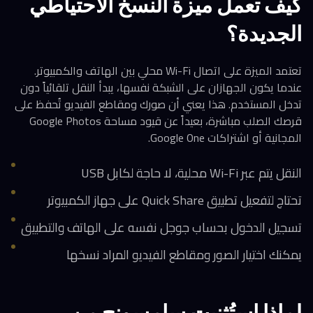
كيف تعمل ميزة النسخ الاحتياطي
الجديدة؟
تعتمد الميزة على اتصال Wi-Fi محلي بين الهاتف والكمبيوتر.
عندما يكون الجهازان على الشبكة نفسها، يبدأ النقل تلقائياً دون
تدخل المستخدم. هذا يعني أن صورك ومقاطع الفيديو تُحفظ على
قرصك الصلب مباشرة، بعيداً عن قيود مساحة Google Photos
المجانية أو اشتراكات Google One.
النقل يتم عبر Wi-Fi محلية، لا حاجة لكابل USB
تحتاج لتفعيل تطبيق Quick Share على جهاز الكمبيوتر
تسجيل الدخول بحساب جوجل نفسه على الهاتف والتطبيق
يمكنك اختيار الصور ومقاطع الفيديو المراد نسخها
لماذا استُثنيت سامسونج من