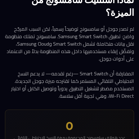
الميزة؟
لم تصدر جوجل أو سامسونج توضيحاً رسمياً، لكن السبب المرجّح
واضح: تطبيق Samsung Smart Switch. سامسونج تمتلك منظومة
نقل بيانات متكاملة تشمل Smart Switch وSamsung Cloud،
وتفضّل إبقاء مستخدميها داخل هذه المنظومة بدلاً من الاعتماد
على أدوات جوجل.
المفارقة أن Smart Switch —رغم تقدمه— لا يدعم النسخ
الاحتياطي التلقائي المستمر كما تقترحه ميزة جوجل الجديدة.
المستخدم مضطر لتشغيل التطبيق يدوياً وتوصيل الكابل أو اختيار
Wi-Fi Direct، وهي تجربة أقل سلاسة.
0
عدد هواتف سامسونج المدعومة بميزة النسخ الاحتياطي التلقائي