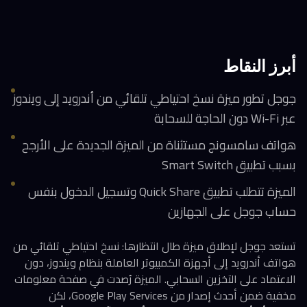
أبرز النقاط
جوجل تطور ميزة نسخ احتياطي تلقائي من أندرويد إلى ويندوز
عبر Wi-Fi دون الحاجة للسحابة
هواتف سامسونج مستثناة من الميزة الجديدة على الأرجح
بسبب تطبيق Smart Switch
الميزة تتطلب تطبيق Quick Share وتسجيل الدخول بنفس
حساب جوجل على الجهازين
تستعد جوجل لإطلاق ميزة طال انتظارها: نسخ احتياطي تلقائي من
هواتف أندرويد إلى أجهزة الكمبيوتر العاملة بنظام ويندوز، دون
الاعتماد على التخزين السحابي. الميزة رُصدت في صفحة معلومات
مخفية ضمن أحدث إصدار من Google Play Services، لكن