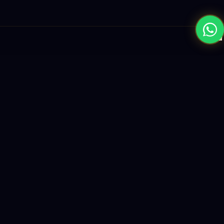
×
نبني المستقبل بحلول الذكاء الاصطناعي والبرمجيات العالمية المستوى
واستراتيجيات النمو القائمة على البيانات.
enquiry@logicity.in
+91 93916 63212
HQ · HYDERABAD