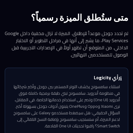
متى ستُطلق الميزة رسمياً؟
لم تحدد جوجل موعداً للإطلاق. الميزة لا تزال مخفية داخل Google
Play Services، ما يشير إلى أنها في مراحل التطوير أو الاختبار
الداخلي. من المتوقع أن تظهر أولاً في الإصدارات التجريبية قبل
الوصول للمستخدمين النهائيين.
رأي Logicity
ℹ️
استثناء سامسونج يكشف التوتر المستمر بين جوجل وأكبر شركائها
في منظومة أندرويد. سامسونج تبني طبقة برمجية كاملة فوق
أندرويد (One UI) وتصر على استخدام خدماتها الخاصة. في المقابل،
نرى Xiaomi وOppo وOnePlus يتبنون أدوات جوجل بسهولة أكبر.
السؤال الحقيقي: هل سيضغط مستخدمو Galaxy على سامسونج
لدعم الميزة، أم ستستجيب سامسونج بإضافة النسخ التلقائي إلى
Smart Switch؟ راقبوا تحديثات One UI القادمة.