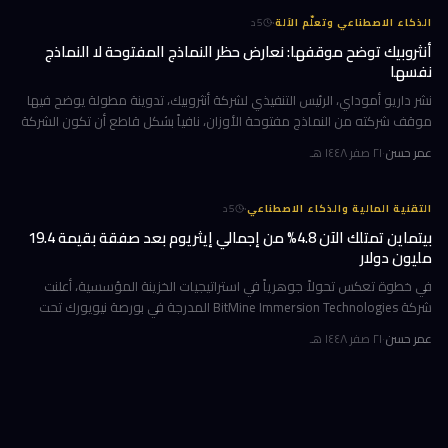
·
الذكاء الاصطناعي وتعلّم الآلة
5
د
أنثروبيك توضح موقفها: نعارض حظر النماذج المفتوحة لا النماذج
نفسها
نشر داريو أموداي، الرئيس التنفيذي لشركة أنثروبيك، تدوينة مطولة يوضح فيها
موقف شركته من النماذج مفتوحة الأوزان، نافياً بشكل قاطع أن تكون الشركة
قد طالبت بحظرها. جاء ذلك وسط جدل متصاعد في واشنطن حول كيف
عمر حسن
·
٢١ صفر ١٤٤٨ هـ
·
التقنية المالية والذكاء الاصطناعي
5
د
بيتماين تمتلك الآن 4.8% من إجمالي إيثريوم بعد صفقة بقيمة 19.4
مليون دولار
في خطوة تعكس تحولاً جوهرياً في استراتيجيات الخزينة المؤسسية، أعلنت
شركة BitMine Immersion Technologies المدرجة في بورصة نيويورك تحت
الرمز BMNR أن حيازتها من عملة إيثريوم (ETH) بلغت نحو 5.79 مليون توكن
عمر حسن
·
٢١ صفر ١٤٤٨ هـ