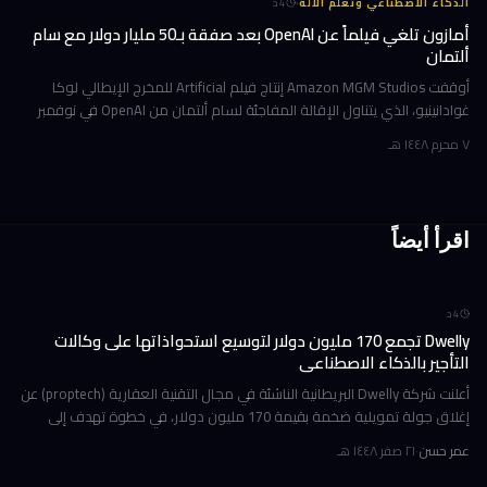
·
الذكاء الاصطناعي وتعلّم الآلة
4
د
أمازون تلغي فيلماً عن OpenAI بعد صفقة بـ50 مليار دولار مع سام
ألتمان
أوقفت Amazon MGM Studios إنتاج فيلم Artificial للمخرج الإيطالي لوكا
غوادانينيو، الذي يتناول الإقالة المفاجئة لسام ألتمان من OpenAI في نوفمبر
2023، وذلك بعد أشهر قليلة من إعلان أمازون شراكة استثمارية ض
٧ محرم ١٤٤٨ هـ
اقرأ أيضاً
4
د
Dwelly تجمع 170 مليون دولار لتوسيع استحواذاتها على وكالات
التأجير بالذكاء الاصطناعي
أعلنت شركة Dwelly البريطانية الناشئة في مجال التقنية العقارية (proptech) عن
إغلاق جولة تمويلية ضخمة بقيمة 170 مليون دولار، في خطوة تهدف إلى
تسريع استراتيجيتها القائمة على الاستحواذ على وكالات التأجير
عمر حسن
·
٢١ صفر ١٤٤٨ هـ