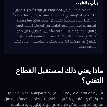
رأي Logicity
ℹ️
تكشف قضية مكاريم عن الخط الرفيع بين رواد الأعمال التقنيين
والمناصب الحكومية في الأسواق الناشئة. إندونيسيا تمتلك واحداً
من أنشط أجهزة مكافحة الفساد في جنوب شرق آسيا، وهذه
القضية قد تُعيد رسم حدود العلاقة بين الشركات التقنية الكبرى
والقرارات الحكومية. بالنسبة للمستثمرين الخليجيين الذين ضخوا
أموالاً في منظومة الشركات الناشئة الإندونيسية، هذه إشارة
للتدقيق في حوكمة الشركات وخلفيات المؤسسين الذين شغلوا
مناصب عامة.
ماذا يعني ذلك لمستقبل القطاع
التقني؟
تأتي هذه القضية في وقت تسعى فيه إندونيسيا لتعزيز مكانتها
كمركز تقني إقليمي ينافس سنغافورة. واحتجاز شخصية بارزة مثل
مكاريم قد يبعث رسائل متباينة: من جهة، يُظهر جدية مكافحة