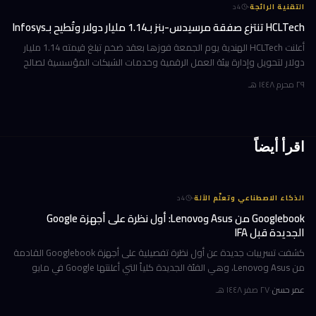
·
التقنية الرائجة
4
د
HCLTech تنتزع صفقة مرسيدس-بنز بـ1.14 مليار دولار وتُطيح بـInfosys
أعلنت HCLTech الهندية يوم الجمعة فوزها بعقد ضخم تبلغ قيمته 1.14 مليار
دولار لتحويل وإدارة بيئة العمل الرقمية وخدمات الشبكات المؤسسية لصالح
شركة أوروبية كبرى. ولم تُفصح الشركة عن هوية العميل في إفصاحها
٢٩ محرم ١٤٤٨ هـ
اقرأ أيضاً
·
الذكاء الاصطناعي وتعلّم الآلة
4
د
Googlebook من Asus وLenovo: أول نظرة على أجهزة Google
الجديدة قبل IFA
كشفت تسريبات جديدة عن أول نظرة تفصيلية على أجهزة Googlebook القادمة
من Asus وLenovo، وهي الفئة الجديدة كلياً التي أعلنتها Google في مايو
الماضي كبديل محتمل أو مكمّل لأجهزة Chromebook. التسريبات تأتي ق
عمر حسن
·
٢٧ صفر ١٤٤٨ هـ