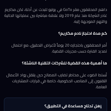
داهم المحققون مقر GoTo في يوليو للبحث عن أدلة، لكن مكاريم
غادر الشركة منذ عام 2019 ولا علاقة مباشرة بين عملياتها الحالية
والتهم الموجهة إليه.
كم مدة احتجاز نادم مكاريم؟
أمر المحققون باحتجازه 20 يوماً لأغراض التحقيق، مع احتمال
تمديد الفترة حسب مجريات القضية.
ما أهمية هذه القضية للشركات التقنية الناشئة؟
تُسلط الضوء على مخاطر تضارب المصالح حين ينتقل رواد الأعمال
التقنيون إلى المناصب الحكومية، خاصة في قرارات المشتريات
العامة.
هل تحتاج مساعدة في التطبيق؟
ℹ️