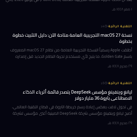
هذا التحديث حاملاً ترقيات جوهرية تتمحور حول Apple Int
١ صفر ١٤٤٨ هـ
·
التقنية الرائجة
4
د
نسخة macOS 27 التجريبية العامة متاحة الآن: دليل التثبيت خطوة
بخطوة
أطلقت Apple رسمياً النسخة التجريبية العامة من نظام macOS 27 المعروف
باسم Golden Gate، ما يتيح لأي مستخدم تجربة النظام الجديد قبل إصداره
الرسمي المتوقع في خريف 2026. إن كنت تمتلك جهاز Mac بشريحة Apple
٢٩ محرم ١٤٤٨ هـ
·
التقنية الرائجة
5
د
ليانغ وينفينغ مؤسس DeepSeek يتصدر قائمة أثرياء الذكاء
الاصطناعي بثروة 36 مليار دولار
في تحول لافت يعكس إعادة رسم خريطة الثروة في قطاع التقنية العالمي،
أصبح ليانغ وينفينغ مؤسس شركة DeepSeek الصينية أغنى مؤسس لشركة
ذكاء اصطناعي في العالم، بثروة بلغت 36 مليار دولار وفقاً لمؤشر بلومبرغ لل
٢٩ محرم ١٤٤٨ هـ