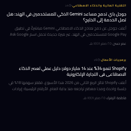
·
التقنية المالية والذكاء الاصطناعي
4
د
جوجل باي تدمج مساعد Gemini الذكي للمستخدمين في الهند: هل
تصل الخدمة إلى الخليج؟
أعلنت جوجل عن دمج نماذج الذكاء الاصطناعي Gemini مباشرةً في تطبيق
Google Pay للمستخدمين في الهند، عبر ميزة جديدة تحمل اسم Ask Google
Pay. تتيح هذه الخطوة للمستخدمين التحدث أو الكتابة بلغة طبيعية للاستف
عمر حسن
·
٢٥ صفر ١٤٤٨ هـ
·
برمجيات الأعمال
6
د
Shopify تنمو 34% عند 14 مليار دولار: دليل عملي لعصر الذكاء
الاصطناعي في التجارة الإلكترونية
أعلنت Shopify نتائج الربع الثاني من 2026 هذا الأسبوع، فقفز سهمها 18% في
جلسة واحدة ومحا معظم تراجعه منذ بداية العام. الأرقام الرئيسية: إيرادات
ربعية 3.58 مليار دولار بنمو 34%، وحجم بضائع إجمالي GMV بل
فاطمة الزهراء
·
٢٥ صفر ١٤٤٨ هـ