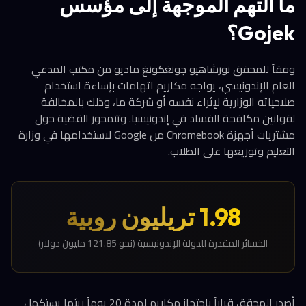
ما التهم الموجهة إلى مؤسس
Gojek؟
وفقاً للمحقق نورشاهيو جونغكونغ ماديو من مكتب المدعي
العام الإندونيسي، يواجه مكاريم اتهامات بإساءة استخدام
صلاحياته الوزارية لإثراء نفسه أو شركة ما، وذلك بالمخالفة
لقوانين مكافحة الفساد في إندونيسيا. وتتمحور القضية حول
مشتريات أجهزة Chromebook من Google لاستخدامها في وزارة
التعليم وتوزيعها على الطلاب.
1.98 تريليون روبية
الخسائر المقدرة للدولة الإندونيسية (نحو 121.85 مليون دولار)
أصدر المحقق قراراً باحتجاز مكاريم لمدة 20 يوماً ريثما يستكمل