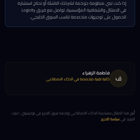
إذا كنت تبني منظومة حوكمة لشركتك الناشئة أو تحتاج استشارة
في الامتثال والشفافية المؤسسية، تواصل مع فريق Logicity
للحصول على توجيهات متخصصة تناسب السوق الخليجي.
فاطمة الزهراء
ف
كاتبة تقنية متخصصة في الذكاء الاصطناعي
أُنتِج هذا المقال بمساعدة الذكاء الاصطناعي وراجعه فريق التحرير في لوجيسيتي. اعرف
المزيد في
سياسة التحرير
.