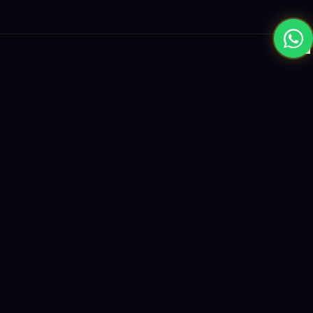
×
نبني المستقبل بحلول الذكاء الاصطناعي والبرمجيات العالمية المستوى
واستراتيجيات النمو القائمة على البيانات.
enquiry@logicity.in
+91 93916 63212
HQ · HYDERABAD