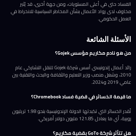
الفساد حتى في أعلى المستويات، ومن جهة أخرى، قد يُثير
مخاوف لدى رواد الأعمال بشأن المخاطر السياسية للانخراط في
العمل الحكومي.
الأسئلة الشائعة
من هو نادم مكاريم مؤسس Gojek؟
رائد أعمال إندونيسي أسس شركة Gojek للنقل التشاركي عام
2010، وشغل منصب وزير التعليم والثقافة والبحث والتقنية بين
عامي 2019 و2024.
ما قيمة الخسائر في قضية فساد Chromebook؟
تُقدر الخسائر التي تكبدتها الدولة الإندونيسية بنحو 1.98 تريليون
روبية، أي ما يعادل 121.85 مليون دولار أمريكي.
هل تتأثر شركة GoTo بقضية مكاريم؟