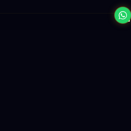
×
نبني المستقبل بحلول الذكاء الاصطناعي والبرمجيات العالمية المستوى
واستراتيجيات النمو القائمة على البيانات.
enquiry@logicity.in
+91 93916 63212
HQ · HYDERABAD