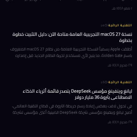
هذا التحديث حاملاً ترقيات جوهرية تتمحور حول Apple Int
١ صفر ١٤٤٨ هـ
·
التقنية الرائجة
4
د
نسخة macOS 27 التجريبية العامة متاحة الآن: دليل التثبيت خطوة
بخطوة
أطلقت Apple رسمياً النسخة التجريبية العامة من نظام macOS 27 المعروف
باسم Golden Gate، ما يتيح لأي مستخدم تجربة النظام الجديد قبل إصداره
الرسمي المتوقع في خريف 2026. إن كنت تمتلك جهاز Mac بشريحة Apple
٢٩ محرم ١٤٤٨ هـ
·
التقنية الرائجة
5
د
ليانغ وينفينغ مؤسس DeepSeek يتصدر قائمة أثرياء الذكاء
الاصطناعي بثروة 36 مليار دولار
في تحول لافت يعكس إعادة رسم خريطة الثروة في قطاع التقنية العالمي،
أصبح ليانغ وينفينغ مؤسس شركة DeepSeek الصينية أغنى مؤسس لشركة
ذكاء اصطناعي في العالم، بثروة بلغت 36 مليار دولار وفقاً لمؤشر بلومبرغ لل
٢٩ محرم ١٤٤٨ هـ