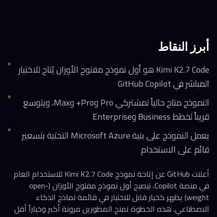
أبرز النقاط
Kimi K2.7 Code هو أول نموذج مفتوح الأوزان يُتاح للاختيار
المباشر في GitHub Copilot
النموذج متاح حالياً لمشتركي Pro وPro+ وMax، ويتوسع
قريباً لخطط Business وEnterprise
يعمل النموذج على بنية Microsoft Azure التحتية بتسعير
قائم على الاستخدام
أعلنت GitHub عن إتاحة نموذج Kimi K2.7 Code للاستخدام العام
في منصة Copilot، ليصبح أول نموذج مفتوح الأوزان (open-
weight) يظهر كخيار قابل للاختيار في قائمة نماذج الذكاء
الاصطناعي. هذه الخطوة تمنح المطورين مرونة أكبر وخياراً أقل