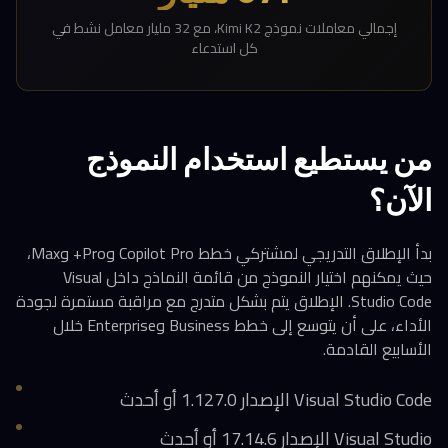
إجمالي معاملات نموذج Kimi K2، مع 32 مليار معامل نشط في
كل استدعاء
من يستطيع استخدام النموذج
الآن؟
بدأ الإطلاق التدريجي لمشتركي خطط Copilot Pro وPro+ وMax،
حيث يمكنهم اختيار النموذج من قائمة النماذج داخل Visual
Studio Code. الإطلاق يتم بشكل متدرج مع مراقبة مستمرة لجودة
الأداء، على أن يتوسع إلى خطط Business وEnterprise خلال
الأسابيع القادمة.
Visual Studio Code الإصدار 1.127.0 أو أحدث
Visual Studio الإصدار 17.14.6 أو أحدث