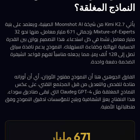
النماذج المغلقة؟
يأتي Kimi K2.7 من شركة Moonshot AI الصينية، ويعتمد على بنية
Mixture-of-Experts بإجمالي 671 مليار معامل، منها نحو 32
مليار معامل نشط في كل استدعاء. هذا التصميم يوازن بين القدرة
الحسابية الهائلة وكفاءة الاستهلاك. النموذج يدعم نافذة سياق
تصل إلى 128 ألف رمز، مما يجعله مناسباً لفهم قواعد الشيفرة
الضخمة دفعة واحدة.
الفارق الجوهري هنا أن النموذج مفتوح الأوزان، أي أن أوزانه
متاحة للفحص والتعديل من قبل المجتمع التقني، على عكس
النماذج المغلقة مثل GPT-4 وClaude التي تبقى صناديق سوداء.
هذا الانفتاح يعزز الشفافية ويتيح للمؤسسات تدقيق النموذج وفق
متطلباتها الأمنية.
671 مليار