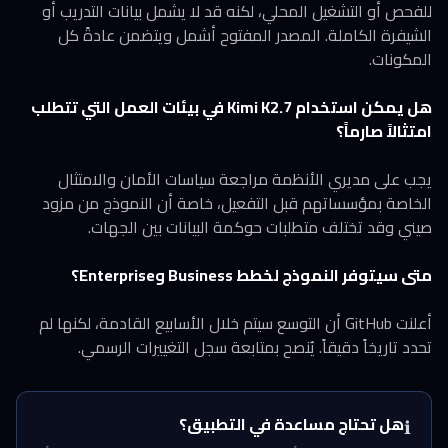
للفحص أو التشغيل المحلي، لكنه قد لا يشمل بيانات التدريب أو
الشيفرة الكاملة. المصدر المفتوح أشمل ويتضمن عادةً كل
المكونات.
هل يمكن استخدام Kimi K2.7 في بيئات العمل التي تتطلب
امتثالاً صارماً؟
يجب على مديري الأنظمة مراجعة سياسات الأمان والامتثال
الخاصة بمؤسساتهم قبل التفعيل، خاصة أن النموذج من مزود
صيني وقد تختلف متطلبات حوكمة البيانات بين الجهات.
متى سيتوفر النموذج لخطط Business وEnterprise؟
أعلنت GitHub أن التوسع سيتم خلال الأسابيع القادمة، لكنها لم
تحدد تاريخاً دقيقاً. يُنصح بمتابعة سجل التغييرات الرسمي.
هل تحتاج مساعدة في التطبيق؟
ℹ️