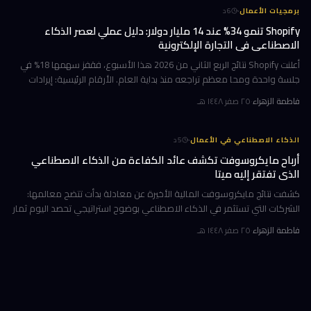
·
برمجيات الأعمال
6
د
Shopify تنمو 34% عند 14 مليار دولار: دليل عملي لعصر الذكاء
الاصطناعي في التجارة الإلكترونية
أعلنت Shopify نتائج الربع الثاني من 2026 هذا الأسبوع، فقفز سهمها 18% في
جلسة واحدة ومحا معظم تراجعه منذ بداية العام. الأرقام الرئيسية: إيرادات
ربعية 3.58 مليار دولار بنمو 34%، وحجم بضائع إجمالي GMV بل
فاطمة الزهراء
·
٢٥ صفر ١٤٤٨ هـ
·
الذكاء الاصطناعي في الأعمال
5
د
أرباح مايكروسوفت تكشف عائد الكفاءة من الذكاء الاصطناعي
الذي تفتقر إليه ميتا
كشفت نتائج مايكروسوفت المالية الأخيرة عن معادلة بدأت تتضح معالمها:
الشركات التي تستثمر في الذكاء الاصطناعي بوضوح استراتيجي تحصد اليوم ثمار
الكفاءة وخفض التكاليف، بينما تتعثر أخرى في تحويل إنفاقها الضخ
فاطمة الزهراء
·
٢٥ صفر ١٤٤٨ هـ