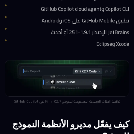
Copilot CLI وGitHub Copilot cloud agent
تطبيق GitHub Mobile على iOS وAndroid
JetBrains الإصدار 1.9.1-251 أو أحدث
Xcode وEclipse
قائمة البيئات البرمجية المدعومة لنموذج Kimi K2.7 في GitHub Copilot
كيف يفعّل مديرو الأنظمة النموذج