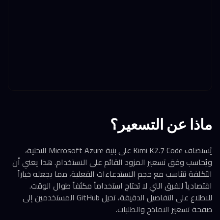
ماذا عن التسعير؟
يُستضاف Kimi K2.7 Code على بنية Microsoft Azure التحتية،
ويُحاسب وفق تسعير المزود القائم على الاستخدام. هذا يعني أن
التكلفة تتناسب مع حجم الاستدعاءات الفعلية، مما يجعله خياراً
اقتصادياً للفرق التي لا تحتاج استخداماً مكثفاً طوال الوقت.
للاطلاع على التفاصيل الدقيقة، تحيل GitHub المستخدمين إلى
صفحة تسعير النماذج والطلبات.