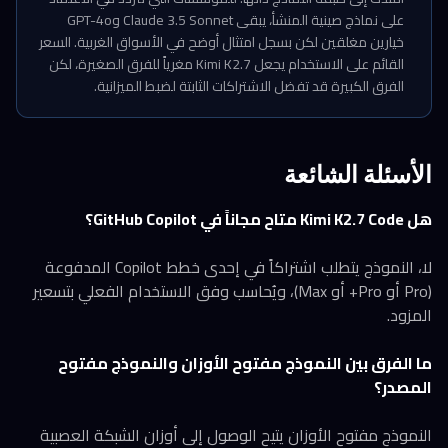
على نماذج صينية المنشأ، يبقى Claude 3.5 Sonnet وGPT-4o
خيارين مغلقين لكن بسجل امتثال أوضح في الأسواق الغربية. السعر
القائم على الاستخدام يجعل Kimi K2.7 مغرياً للفرق الصغيرة، لكن
الفرق الكبيرة قد تفضل الاشتراكات الثابتة لضبط الميزانية.
الأسئلة الشائعة
هل Kimi K2.7 Code متاح مجاناً في GitHub Copilot؟
لا، النموذج يتطلب اشتراكاً في إحدى خطط Copilot المدفوعة
(Pro أو Pro+ أو Max)، ويُحاسب وفق الاستخدام الفعلي بتسعير
المزود.
ما الفرق بين النموذج مفتوح الأوزان والنموذج مفتوح
المصدر؟
النموذج مفتوح الأوزان يتيح الوصول إلى أوزان الشبكة العصبية