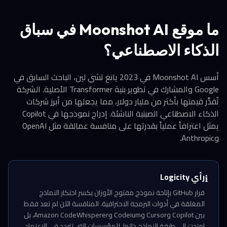
ما موقع Moonshot AI في سباق
الذكاء الاصطناعي؟
أسس Moonshot AI في 2023 يانغ تشي لين، الباحث السابق في
Google والمشارك في تطوير بنية Transformer الأصلية. الشركة
تُقدَّر قيمتها بأكثر من مليار دولار، مما يجعلها من أبرز شركات
الذكاء الاصطناعي الصينية الناشئة. إدراج نموذجها في Copilot
يمثل اعترافاً عملياً بقدرتها على منافسة عمالقة مثل OpenAI
وAnthropic.
رأي Logicity
ℹ️
قرار GitHub بإتاحة نموذج مفتوح الأوزان يكسر احتكار النماذج
المغلقة في أدوات البرمجة الاحترافية. المنافسة الآن لم تعد فقط
بين Copilot وCursor وCodeium وAmazon CodeWhisperer، بل
امتدت إلى طبقة النماذج ذاتها. للمؤسسات التي تتردد في الاعتماد