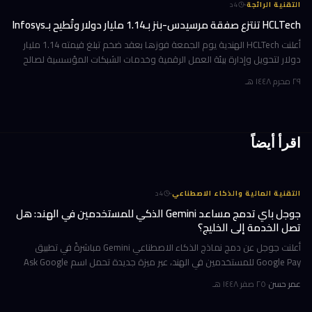
·
التقنية الرائجة
4
د
HCLTech تنتزع صفقة مرسيدس-بنز بـ1.14 مليار دولار وتُطيح بـInfosys
أعلنت HCLTech الهندية يوم الجمعة فوزها بعقد ضخم تبلغ قيمته 1.14 مليار
دولار لتحويل وإدارة بيئة العمل الرقمية وخدمات الشبكات المؤسسية لصالح
شركة أوروبية كبرى. ولم تُفصح الشركة عن هوية العميل في إفصاحها
٢٩ محرم ١٤٤٨ هـ
اقرأ أيضاً
·
التقنية المالية والذكاء الاصطناعي
4
د
جوجل باي تدمج مساعد Gemini الذكي للمستخدمين في الهند: هل
تصل الخدمة إلى الخليج؟
أعلنت جوجل عن دمج نماذج الذكاء الاصطناعي Gemini مباشرةً في تطبيق
Google Pay للمستخدمين في الهند، عبر ميزة جديدة تحمل اسم Ask Google
Pay. تتيح هذه الخطوة للمستخدمين التحدث أو الكتابة بلغة طبيعية للاستف
عمر حسن
·
٢٥ صفر ١٤٤٨ هـ