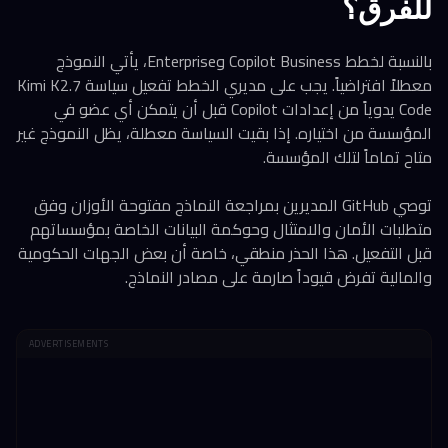
للفرق؟
بالنسبة لخطط Copilot Business وEnterprise، يأتي النموذج
معطلاً افتراضياً. يجب على مديري الخطط تفعيل سياسة Kimi K2.7
Code يدوياً من إعدادات Copilot قبل أن يتمكن أي عضو في
المؤسسة من اختياره. إذا بقيت السياسة معطلة، يظل النموذج غير
متاح تماماً لتلك المؤسسة.
توصي GitHub المديرين بمراجعة النماذج مفتوحة الأوزان وفق
متطلبات الأمان والامتثال وحوكمة البيانات الخاصة بمؤسساتهم
قبل التفعيل. هذا الحذر منطقي، خاصة أن بعض الجهات الحكومية
والمالية تفرض قيوداً صارمة على مصادر النماذج.
ADVERTISEMENTS