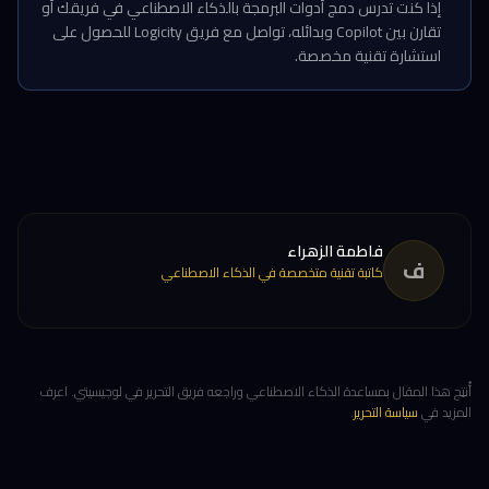
إذا كنت تدرس دمج أدوات البرمجة بالذكاء الاصطناعي في فريقك أو
تقارن بين Copilot وبدائله، تواصل مع فريق Logicity للحصول على
استشارة تقنية مخصصة.
فاطمة الزهراء
ف
كاتبة تقنية متخصصة في الذكاء الاصطناعي
أُنتِج هذا المقال بمساعدة الذكاء الاصطناعي وراجعه فريق التحرير في لوجيسيتي. اعرف
المزيد في
سياسة التحرير
.