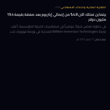
·
التقنية المالية والذكاء الاصطناعي
5
د
بيتماين تمتلك الآن 4.8% من إجمالي إيثريوم بعد صفقة بقيمة 19.4
مليون دولار
في خطوة تعكس تحولاً جوهرياً في استراتيجيات الخزينة المؤسسية، أعلنت
شركة BitMine Immersion Technologies المدرجة في بورصة نيويورك تحت
الرمز BMNR أن حيازتها من عملة إيثريوم (ETH) بلغت نحو 5.79 مليون توكن
عمر حسن
·
٢١ صفر ١٤٤٨ هـ