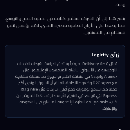
روبية.
يشير هذا إلى أن الشركة تستثمر بكثافة في عملية الدمج والتوسع،
مما يضغط على الأرباح الصافية قصيرة المدى، لكنه يؤسس لنمو
مستدام في المستقبل.
رأي Logicity
ℹ️
تمثل قصة Delhivery نموذجاً يستحق الدراسة لشركات الخدمات
اللوجستية في الأسواق الناشئة. المنافسون الإقليميون مثل
Aramex وNaqel في منطقة الخليج يواجهون ديناميكيات مشابهة
مع صعود D2C وضغوط التكلفة. الفارق أن السوق الهندي أكبر
حجماً مما يسمح بوفورات حجم أعلى. شركات مثل iMile وJ&T
Express التي تتوسع في الشرق الأوسط تراقب هذا النموذج عن
كثب، خاصة مع نمو التجارة الإلكترونية المتسارع في السعودية
والإمارات.