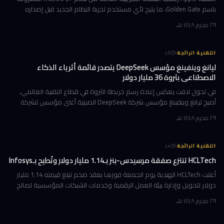
باسم Golden Gate، ما يتيح لأي مستخدم تجربة النظام الجديد قبل إصداره
الرسمي المتوقع في خريف 2026. إن كنت تمتلك جهاز Mac بشريحة Apple
٢٩ محرم ١٤٤٨ هـ
·
التقنية الرائجة
5
د
ليانغ وينفينغ مؤسس DeepSeek يتصدر قائمة أثرياء الذكاء
الاصطناعي بثروة 36 مليار دولار
في تحول لافت يعكس إعادة رسم خريطة الثروة في قطاع التقنية العالمي،
أصبح ليانغ وينفينغ مؤسس شركة DeepSeek الصينية أغنى مؤسس لشركة
ذكاء اصطناعي في العالم، بثروة بلغت 36 مليار دولار وفقاً لمؤشر بلومبرغ لل
٢٩ محرم ١٤٤٨ هـ
·
التقنية الرائجة
4
د
HCLTech تنتزع صفقة مرسيدس-بنز بـ1.14 مليار دولار وتُطيح بـInfosys
أعلنت HCLTech الهندية يوم الجمعة فوزها بعقد ضخم تبلغ قيمته 1.14 مليار
دولار لتحويل وإدارة بيئة العمل الرقمية وخدمات الشبكات المؤسسية لصالح
شركة أوروبية كبرى. ولم تُفصح الشركة عن هوية العميل في إفصاحها
٢٩ محرم ١٤٤٨ هـ