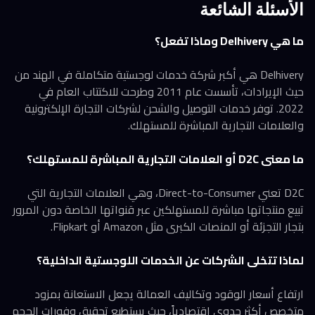
الأسئلة الشائعة
ما هي Delhivery وماذا تفعل؟
Delhivery هي أكبر شركة خدمات لوجستية متكاملة في الهند من
حيث الإيرادات، تأسست عام 2011 وطرحت للاكتتاب العام في
2022. توفر خدمات التوصيل والشحن لشركات التجارة الإلكترونية
والعلامات التجارية المباشرة للمستهلك.
ما معنى D2C أو العلامات التجارية المباشرة للمستهلك؟
D2C تعني Direct-to-Consumer، وهي العلامات التجارية التي
تبيع منتجاتها مباشرة للمستهلكين عبر قنواتها الخاصة دون المرور
بتجار التجزئة أو المنصات الكبرى مثل Amazon أو Flipkart.
لماذا تتخلى الشركات عن الخدمات اللوجستية الداخلية؟
ارتفاع أسعار الوقود وتكاليف العمالة يجعل الاستعانة بمزود
متخصص أكثر جدوى اقتصادياً، حيث يستطيع تحقيق وفورات الحجم