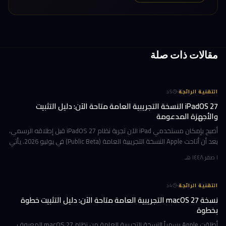
مقالات ذات صلة
·
التقنية الرائجة
5
د
iPadOS 27 النسخة التجريبية العامة متاحة الآن: دليل التثبيت
والأجهزة المدعومة
أصبح بإمكان مستخدمي iPad الآن تجربة نظام iPadOS 27 قبل إطلاقه الرسمي،
بعد أن أتاحت Apple النسخة التجريبية العامة (Public Beta) في يوليو 2026. يأتي
هذا التحديث حاملاً ترقيات جوهرية تتمحور حول Apple Int
١ صفر ١٤٤٨ هـ
·
التقنية الرائجة
4
د
نسخة macOS 27 التجريبية العامة متاحة الآن: دليل التثبيت خطوة
بخطوة
أطلقت Apple رسمياً النسخة التجريبية العامة من نظام macOS 27 المعروف