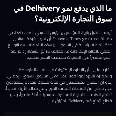
ما الذي يدفع نمو Delhivery في
سوق التجارة الإلكترونية؟
أوضح ساهيل باروا، المؤسس والرئيس التنفيذي لـ Delhivery، في
مقابلة حصرية مع Economic Times أن نمو الشركة يستند إلى
عدة اتجاهات رئيسية في السوق. أبرز هذه الاتجاهات هو التوسع
الصحي للتجارة الإلكترونية عبر مختلف شرائح الأسعار، إذ لم يعد
النمو مقتصراً على المنتجات منخفضة السعر فحسب.
أشار باروا إلى أن التجارة الإلكترونية في الفئات المتوسطة
والمميزة تشهد نمواً قوياً أيضاً. وعلى مستوى السوق الإجمالي،
يبدو أن اللاعبين المتخصصين في فئات منتجات محددة يستحوذون
على حصص من المنصات الأفقية الكبرى. في قطاع الأزياء تحديداً،
تحقق العلامات التجارية المباشرة للمستهلك أداءً متميزاً، وهو
قطاع تتمتع فيه Delhivery باختراق عالٍ.