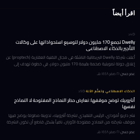
اقرأ أيضاً
4
د
Dwelly تجمع 170 مليون دولار لتوسيع استحواذاتها على وكالات
التأجير بالذكاء الاصطناعي
أعلنت شركة Dwelly البريطانية الناشئة في مجال التقنية العقارية (proptech) عن
إغلاق جولة تمويلية ضخمة بقيمة 170 مليون دولار، في خطوة تهدف إلى
تسريع استراتيجيتها القائمة على الاستحواذ على وكالات التأجير
عمر حسن
·
٢١ صفر ١٤٤٨ هـ
·
الذكاء الاصطناعي وتعلّم الآلة
5
د
أنثروبيك توضح موقفها: نعارض حظر النماذج المفتوحة لا النماذج
نفسها
نشر داريو أموداي، الرئيس التنفيذي لشركة أنثروبيك، تدوينة مطولة يوضح فيها
موقف شركته من النماذج مفتوحة الأوزان، نافياً بشكل قاطع أن تكون الشركة
قد طالبت بحظرها. جاء ذلك وسط جدل متصاعد في واشنطن حول كيف
عمر حسن
·
٢١ صفر ١٤٤٨ هـ