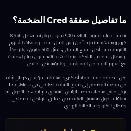
ما تفاصيل صفقة Cred الضخمة؟
تتضمن جولة التمويل البالغة 900 مليون دولار (ما يعادل 8,550
كرور روبية هندية) مزيجاً من رأس المال الجديد ومبيعات الأسهم
الثانوية. فمن أصل المبلغ الإجمالي، تمثل 500 مليون دولار ضخاً
لرأسمال جديد في الشركة، بينما تذهب 400 مليون دولار لعمليات
بيع أسهم ثانوية من المستثمرين والمؤسسين الحاليين.
لكن الصفقة حملت مفاجأة كبرى: استقالة المؤسس كونال شاه
من منصبه للانضمام إلى فريق القيادة العالمي في Meta، فيما
تولى ميتين سامبات منصب الرئيس التنفيذي بالإنابة. هذا التحول يثير
تساؤلات حول مستقبل العلاقة بين عملاق التواصل الاجتماعي
وقطاع التكنولوجيا المالية الهندي.