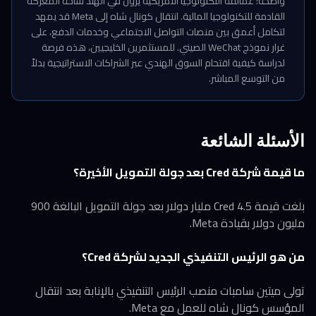
واضحة: عمالقة التكنولوجيا الأمريكية يرون في الهند ساحة المعركة
القادمة للتكنولوجيا المالية. انتقال كونال شاه إلى Meta قد يمهد
لتكامل أعمق بين منصات التواصل الاجتماعي وخدمات الدفع، على
غرار نموذج WeChat الصيني. للمستثمرين الخليجيين، هذه فرصة
لدراسة كيفية اقتحام السوق الهندي عبر الشراكات الاستراتيجية بدلاً
من التوسع المباشر.
الأسئلة الشائعة
ما قيمة شركة Cred بعد جولة التمويل الأخيرة؟
بلغت قيمة Cred 4.5 مليار دولار بعد جولة التمويل البالغة 900
مليون دولار بقيادة Meta.
من هو الرئيس التنفيذي الجديد لشركة Cred؟
تولى ميتين سامبات منصب الرئيس التنفيذي بالإنابة بعد انتقال
المؤسس كونال شاه للعمل مع Meta.