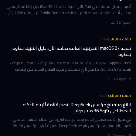
أصبح بإمكان مستخدمي iPad الآن تجربة نظام iPadOS 27 قبل إطلاقه الرسمي،
بعد أن أتاحت Apple النسخة التجريبية العامة (Public Beta) في يوليو 2026. يأتي
هذا التحديث حاملاً ترقيات جوهرية تتمحور حول Apple Int
١ صفر ١٤٤٨ هـ
·
التقنية الرائجة
4
د
نسخة macOS 27 التجريبية العامة متاحة الآن: دليل التثبيت خطوة
بخطوة
أطلقت Apple رسمياً النسخة التجريبية العامة من نظام macOS 27 المعروف
باسم Golden Gate، ما يتيح لأي مستخدم تجربة النظام الجديد قبل إصداره
الرسمي المتوقع في خريف 2026. إن كنت تمتلك جهاز Mac بشريحة Apple
٢٩ محرم ١٤٤٨ هـ
·
التقنية الرائجة
5
د
ليانغ وينفينغ مؤسس DeepSeek يتصدر قائمة أثرياء الذكاء
الاصطناعي بثروة 36 مليار دولار
في تحول لافت يعكس إعادة رسم خريطة الثروة في قطاع التقنية العالمي،
أصبح ليانغ وينفينغ مؤسس شركة DeepSeek الصينية أغنى مؤسس لشركة
ذكاء اصطناعي في العالم، بثروة بلغت 36 مليار دولار وفقاً لمؤشر بلومبرغ لل
٢٩ محرم ١٤٤٨ هـ