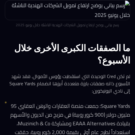
رسم بياني يوضح ارتفاع تمويل الشركات الهندية الناشئة خلال يونيو 2025
ما الصفقات الكبرى الأخرى خلال
الأسبوع؟
لم تكن Cred الوحيدة التي استقطبت رؤوس الأموال. فقد شهد
الأسبوع ذاته صفقات بارزة متعددة أبرزها انضمام Square Yards
إلى نادي اليونيكورن:
Square Yards: جمعت منصة العقارات والرهن العقاري 95
مليون دولار (900 كرور روبية) في مزيج من الديون والأسهم
بقيادة EAAA Alternatives ومشاركة Muzinich & Co،
استعداداً لطرح عام أولي بقيمة 2,000 كرور روبية. حققت