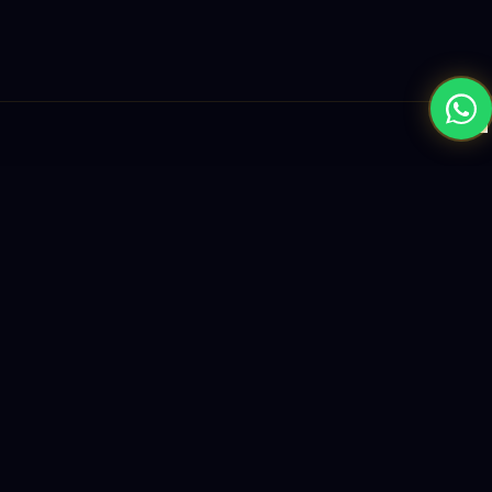
×
نبني المستقبل بحلول الذكاء الاصطناعي والبرمجيات العالمية المستوى
واستراتيجيات النمو القائمة على البيانات.
enquiry@logicity.in