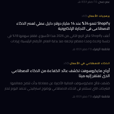
عمر حسن
·
٢٥ صفر ١٤٤٨ هـ
·
برمجيات الأعمال
6
د
Shopify تنمو 34% عند 14 مليار دولار: دليل عملي لعصر الذكاء
الاصطناعي في التجارة الإلكترونية
أعلنت Shopify نتائج الربع الثاني من 2026 هذا الأسبوع، فقفز سهمها 18% في
جلسة واحدة ومحا معظم تراجعه منذ بداية العام. الأرقام الرئيسية: إيرادات
ربعية 3.58 مليار دولار بنمو 34%، وحجم بضائع إجمالي GMV بل
فاطمة الزهراء
·
٢٥ صفر ١٤٤٨ هـ
·
الذكاء الاصطناعي في الأعمال
5
د
أرباح مايكروسوفت تكشف عائد الكفاءة من الذكاء الاصطناعي
الذي تفتقر إليه ميتا
كشفت نتائج مايكروسوفت المالية الأخيرة عن معادلة بدأت تتضح معالمها:
الشركات التي تستثمر في الذكاء الاصطناعي بوضوح استراتيجي تحصد اليوم ثمار
الكفاءة وخفض التكاليف، بينما تتعثر أخرى في تحويل إنفاقها الضخ
فاطمة الزهراء
·
٢٥ صفر ١٤٤٨ هـ