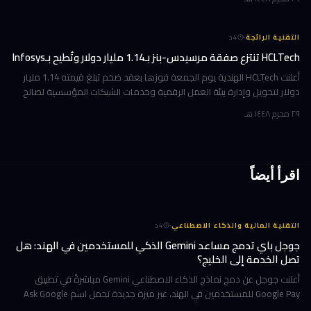
·
التقنية الرائجة
4
د
HCLTech تنتزع صفقة مرسيدس-بنز بـ1.14 مليار دولار وتُطيح بـInfosys
أعلنت HCLTech الهندية يوم الجمعة فوزها بعقد ضخم تبلغ قيمته 1.14 مليار
دولار لتحويل وإدارة بيئة العمل الرقمية وخدمات الشبكات المؤسسية لصالح
شركة أوروبية كبرى. ولم تُفصح الشركة عن هوية العميل في إفصاحها
٢٩ محرم ١٤٤٨ هـ
اقرأ أيضاً
·
التقنية المالية والذكاء الاصطناعي
4
د
جوجل باي تدمج مساعد Gemini الذكي للمستخدمين في الهند: هل
تصل الخدمة إلى الخليج؟
أعلنت جوجل عن دمج نماذج الذكاء الاصطناعي Gemini مباشرةً في تطبيق
Google Pay للمستخدمين في الهند، عبر ميزة جديدة تحمل اسم Ask Google
Pay. تتيح هذه الخطوة للمستخدمين التحدث أو الكتابة بلغة طبيعية للاستف