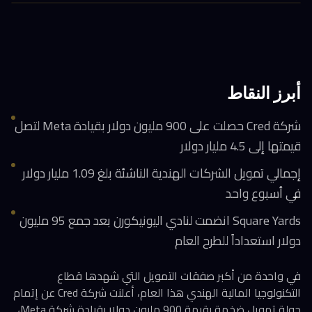
أبرز النقاط
شركة Cred حصلت على 900 مليون دولار بقيادة Meta لتصل
قيمتها إلى 4.5 مليار دولار
إجمالي تمويل الشركات الهندية الناشئة بلغ 1.09 مليار دولار
في أسبوع واحد
Square Yards انضمت لنادي اليونيكورن بعد جمع 95 مليون
دولار استعداداً للطرح العام
في واحدة من أكبر صفقات التمويل التي شهدها قطاع
التكنولوجيا المالية الهندي هذا العام، أعلنت شركة Cred عن إتمام
جولة تمويل ضخمة بقيمة 900 مليون دولار بقيادة شركة Meta،