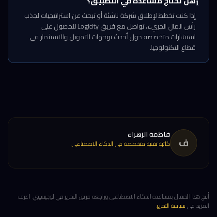
هل تحتاج مساعدة في التطبيق؟
ℹ️
إذا كنت تخطط لإطلاق شركة ناشئة أو تبحث عن استراتيجيات لجذب
رأس المال الجريء، تواصل مع فريق Logicity للحصول على
استشارات متخصصة حول أحدث توجهات التمويل والاستثمار في
قطاع التكنولوجيا.
فاطمة الزهراء
ف
كاتبة تقنية متخصصة في الذكاء الاصطناعي
أُنتِج هذا المقال بمساعدة الذكاء الاصطناعي وراجعه فريق التحرير في لوجيسيتي. اعرف
المزيد في
سياسة التحرير
.