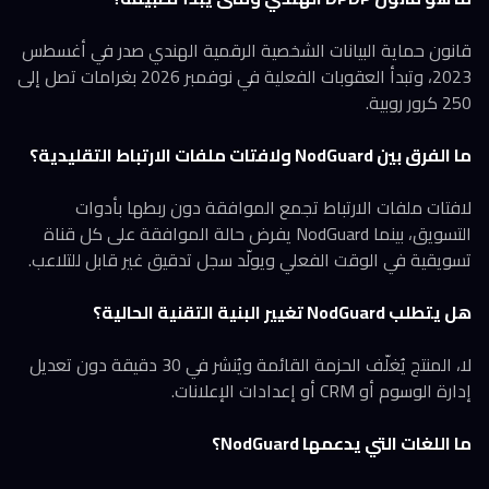
قانون حماية البيانات الشخصية الرقمية الهندي صدر في أغسطس
2023، وتبدأ العقوبات الفعلية في نوفمبر 2026 بغرامات تصل إلى
250 كرور روبية.
ما الفرق بين NodGuard ولافتات ملفات الارتباط التقليدية؟
لافتات ملفات الارتباط تجمع الموافقة دون ربطها بأدوات
التسويق، بينما NodGuard يفرض حالة الموافقة على كل قناة
تسويقية في الوقت الفعلي ويولّد سجل تدقيق غير قابل للتلاعب.
هل يتطلب NodGuard تغيير البنية التقنية الحالية؟
لا، المنتج يُغلّف الحزمة القائمة ويُنشر في 30 دقيقة دون تعديل
إدارة الوسوم أو CRM أو إعدادات الإعلانات.
ما اللغات التي يدعمها NodGuard؟