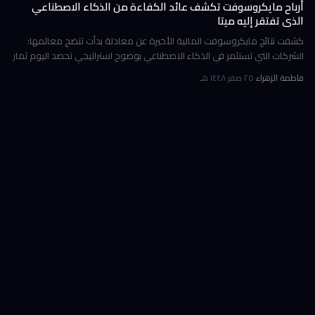
أرباح مايكروسوفت تكشف عائد الكفاءة من الذكاء الاصطناعي
الذي تفتقر إليه ميتا
كشفت نتائج مايكروسوفت المالية الأخيرة عن معادلة بدأت تتضح معالمها:
الشركات التي تستثمر في الذكاء الاصطناعي بوضوح استراتيجي تحصد اليوم ثمار
الكفاءة وخفض التكاليف، بينما تتعثر أخرى في تحويل إنفاقها الضخ
فاطمة الزهراء
·
٢٥ صفر ١٤٤٨ هـ