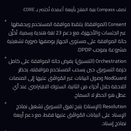
تصف Compass بنية المنتج بأربعة أعمدة تُختصر بـ CORE:
Consent (الموافقة): يلتقط موافقة المستخدم ويحفظها
عبر الجلسات والأجهزة، مع دعم 23 لغة هندية رسمية. تُخزَّن
حالة الموافقة على مستوى الجهاز بوصفها ضرورة تشغيلية
مشروعة بموجب DPDP.
Orchestration (التنسيق): يفرض حالة الموافقة على كامل
حزمة التسويق. حين يسحب المستخدم موافقته، يحظر
NodGuard وصول البيانات غير المُوافَق عليها إلى المنصات
اللاحقة خلال أجزاء من الثانية. السلوك الافتراضي عند أي
عطل هو الحظر لا السماح.
Resolution (الإسناد): يتيح لفرق التسويق تشغيل نماذج
الإسناد على البيانات المُوافَق عليها فقط، مع دعم أربعة
نماذج إسناد.