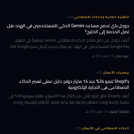
·
التقنية المالية والذكاء الاصطناعي
4
د
جوجل باي تدمج مساعد Gemini الذكي للمستخدمين في الهند: هل
تصل الخدمة إلى الخليج؟
أعلنت جوجل عن دمج نماذج الذكاء الاصطناعي Gemini مباشرةً في تطبيق
Google Pay للمستخدمين في الهند، عبر ميزة جديدة تحمل اسم Ask Google
Pay. تتيح هذه الخطوة للمستخدمين التحدث أو الكتابة بلغة طبيعية للاستف
عمر حسن
·
٢٥ صفر ١٤٤٨ هـ
·
برمجيات الأعمال
6
د
Shopify تنمو 34% عند 14 مليار دولار: دليل عملي لعصر الذكاء
الاصطناعي في التجارة الإلكترونية
أعلنت Shopify نتائج الربع الثاني من 2026 هذا الأسبوع، فقفز سهمها 18% في
جلسة واحدة ومحا معظم تراجعه منذ بداية العام. الأرقام الرئيسية: إيرادات
ربعية 3.58 مليار دولار بنمو 34%، وحجم بضائع إجمالي GMV بل
فاطمة الزهراء
·
٢٥ صفر ١٤٤٨ هـ
·
الذكاء الاصطناعي في الأعمال
5
د