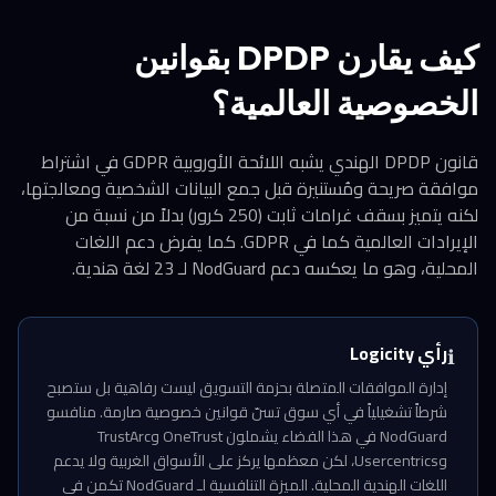
كيف يقارن DPDP بقوانين
الخصوصية العالمية؟
قانون DPDP الهندي يشبه اللائحة الأوروبية GDPR في اشتراط
موافقة صريحة ومُستنيرة قبل جمع البيانات الشخصية ومعالجتها،
لكنه يتميز بسقف غرامات ثابت (250 كرور) بدلاً من نسبة من
الإيرادات العالمية كما في GDPR. كما يفرض دعم اللغات
المحلية، وهو ما يعكسه دعم NodGuard لـ 23 لغة هندية.
رأي Logicity
ℹ️
إدارة الموافقات المتصلة بحزمة التسويق ليست رفاهية بل ستصبح
شرطاً تشغيلياً في أي سوق تسنّ قوانين خصوصية صارمة. منافسو
NodGuard في هذا الفضاء يشملون OneTrust وTrustArc
وUsercentrics، لكن معظمها يركز على الأسواق الغربية ولا يدعم
اللغات الهندية المحلية. الميزة التنافسية لـ NodGuard تكمن في