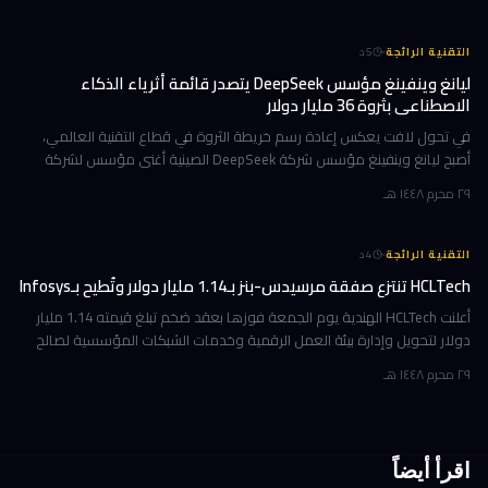
·
التقنية الرائجة
5
د
ليانغ وينفينغ مؤسس DeepSeek يتصدر قائمة أثرياء الذكاء
الاصطناعي بثروة 36 مليار دولار
في تحول لافت يعكس إعادة رسم خريطة الثروة في قطاع التقنية العالمي،
أصبح ليانغ وينفينغ مؤسس شركة DeepSeek الصينية أغنى مؤسس لشركة
ذكاء اصطناعي في العالم، بثروة بلغت 36 مليار دولار وفقاً لمؤشر بلومبرغ لل
٢٩ محرم ١٤٤٨ هـ
·
التقنية الرائجة
4
د
HCLTech تنتزع صفقة مرسيدس-بنز بـ1.14 مليار دولار وتُطيح بـInfosys
أعلنت HCLTech الهندية يوم الجمعة فوزها بعقد ضخم تبلغ قيمته 1.14 مليار
دولار لتحويل وإدارة بيئة العمل الرقمية وخدمات الشبكات المؤسسية لصالح
شركة أوروبية كبرى. ولم تُفصح الشركة عن هوية العميل في إفصاحها
٢٩ محرم ١٤٤٨ هـ
اقرأ أيضاً