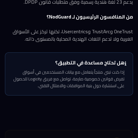
يدعم 23 لغة هندية رسمية وفق متطلبات قانون DPDP.
من المنافسون الرئيسيون لـ NodGuard؟
OneTrust وTrustArc وUsercentrics، لكنها تركز على الأسواق
الغربية ولا تدعم اللغات الهندية المحلية بالمستوى ذاته.
هل تحتاج مساعدة في التطبيق؟
ℹ️
إذا كنت تبني منتجاً يتعامل مع بيانات المستخدمين في أسواق
تفرض قوانين خصوصية صارمة، تواصل مع فريق Logicity للحصول
على استشارة حول بنية الموافقات والامتثال التقني.