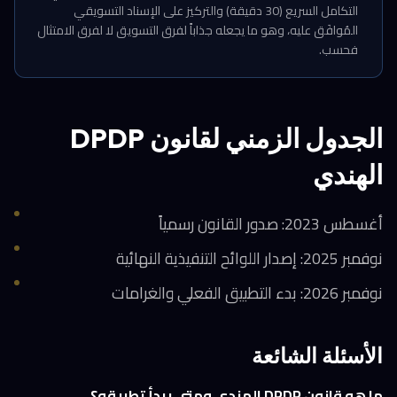
التكامل السريع (30 دقيقة) والتركيز على الإسناد التسويقي
المُوافَق عليه، وهو ما يجعله جذاباً لفرق التسويق لا لفرق الامتثال
فحسب.
الجدول الزمني لقانون DPDP
الهندي
أغسطس 2023: صدور القانون رسمياً
نوفمبر 2025: إصدار اللوائح التنفيذية النهائية
نوفمبر 2026: بدء التطبيق الفعلي والغرامات
الأسئلة الشائعة
ما هو قانون DPDP الهندي ومتى يبدأ تطبيقه؟