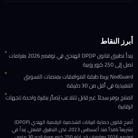
أبرز النقاط
يبدأ تطبيق قانون DPDP الهندي في نوفمبر 2026 بغرامات
تصل إلى 250 كرور روبية
NodGuard يربط طبقة الموافقات بمنصات التسويق
التنفيذية في أقل من 30 دقيقة
المنتج يوفر سجلاً غير قابل للتلاعب يُصدَّر بنقرة واحدة للجهات
الرقابية
أصبح قانون حماية البيانات الشخصية الرقمية الهندي (DPDP)
تشريعاً نافذاً منذ أغسطس 2023، لكن التطبيق الفعلي يبدأ في
نوفمبر 2026 بعقوبات قد تبلغ 250 كرور روبية (نحو 30 مليون