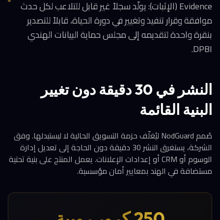
Evidence (الإثبات): يولّد سجلاً غير قابل للتلاعب لكل حدث
موافقة وقرار تنفيذ وتغيير في دورة الحياة، قابلاً للتصدير
بنقرة واحدة لتقديمه إلى مجلس حماية البيانات الهندي
DPBI.
النشر في 30 دقيقة دون تغيير
البنية القائمة
صُمم NodGuard ليُغلّف حزمة التسويق الحالية لا ليستبدلها. وفق
الشركة، يستغرق النشر 30 دقيقة دون الحاجة إلى تعديل إدارة
الوسوم أو CRM أو إعدادات الإعلانات. يعمل المنتج على بنية تحتية
مستضافة في الهند بمعايير أمان مؤسسية.
250 كرور روبية