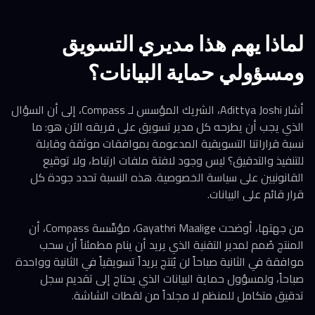
لماذا يهم هذا مديري التسويق
ومسؤولي حماية البيانات؟
أشار Adittya Joshi، الشريك المؤسس لـ Compass، إلى أن السؤال
الذي يجب أن يطرحه كل مدير تسويق على فريقه الآن هو: ما
نسبة قراراتنا التسويقية المدعومة بموافقات موثقة وقابلة
للتنفيذ والتدقيق؟ ليس وجود لافتة ملفات ارتباط، ولا توقيع
القانونيين على سياسة الخصوصية. هذه النسبة تحدد جودة كل
قرار قائم على البيانات.
من جهتها، أوضحت Gayathri Maalige، مؤسِّسة Compass، أن
المنتج صُمم لمدير التقنية الذي يريد أن ينام مطمئناً أن سحب
موافقة في الثانية صباحاً لن يُنتج بريداً تسويقياً في الثانية وواحدة
صباحاً، ولمسؤول حماية البيانات الذي يحتاج إلى تقديم سجل
تدقيق متكامل للمنظم لا مجلداً من لقطات الشاشة.