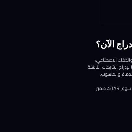
راج الآن؟
الذكاء الاصطناعي،
. أعلنت الجهات التنظيمية الصينية في 17 يونيو دعمها لإدراج الشركات الناشئة
لدماغ والحاسوب.
كما أصدرت بورصة شنغهاي قواعد جديدة لتسهيل طرح أسهم شركات النماذج اللغوية الكبيرة في سوق STAR، ضمن