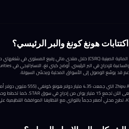
 اكتتابات هونغ كونغ والبر الرئيسي؟
أعلنت هيئة تنظيم الأوراق المالية الصينية (CSRC) خلال منتدى مالي رفيع الم
المدرجة في هونغ كونغ والس
من الأمثلة البارزة شركة Zhipu AI التي جمعت 35
هونغ كونغ في يناير، وتسعى الآن لجمع 15 ملي