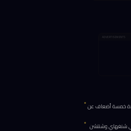
ADVERTISEMENTS
شركات التقنية الصينية 3.1 مليار دولار حتى منتصف يونيو 2025، بزيادة خمسة أضعاف عن
اج في شنغهاي وشنتشن