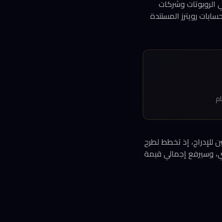
في الروبوتات وشركات
ليار يوان (نحو 18.7 مليار دولار) وفقاً لحسابات رويترز المستندة
رة كأبرز المرشحين للإدراج، إذ تخطط لطرح
جاري، وسيرفع إجمالي قيمة