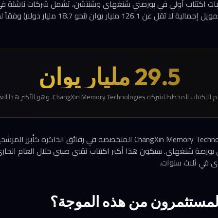
5 شركة بطلبات اكتتاب أولي في بورصتي شنغهاي وشنتشن، تشمل شركات ناشئة 
أشباه الموصلات، بخطط تمويل إجمالية لا تقل عن 126.1 م
29.5 مليار يوان
كتتاب المخطط لشركة ChangXin Memory Technologies، وهو الأكبر هذا العام
تبرز شركة ChangXin Memory Technologies (CXMT) المتخصصة في رقائق الذاك
ار يوان في بورصة شنغهاي. سيكون هذا أكبر اكتتاب تقني صيني خلال العام ال
ى في ثلاث سنوات.
لمستثمرون من هذه الموجة؟