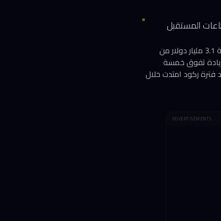
اعات المستقبل
تعيش سوق الاكتتابات التقنية في الصين أقوى موجة لها منذ عام 2023، إذ جمعت شركات التقنية 3.1 مليار دولار من
2، وفقاً لبيانات LSEG. يمثّل هذا الرقم زيادة تفوق خمسة
 فترة ركود امتدت خلال
ADVERTISEMENTS