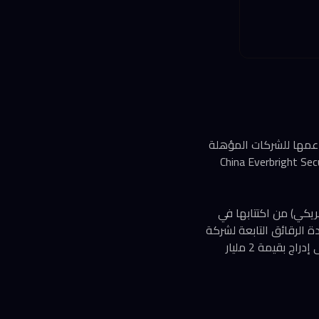
ستوى في شنغهاي دعمها للشركات المؤهلة
اعية للإدراج في البر الرئيسي. أوضح كيني نغ، الاستراتيجي في China Everbright Securities
4. مليار دولار هونغ كونغي (555 مليون دولار أمريكي) من اكتتابها في
ار يوان من إدراج في سوق STAR. كما تخطط وحدة الرقائق التابعة لشركة
Baidu، المسماة Kunlunxin، لطرح محلي أصغر حجماً بالتوازي مع انتظارها الموافقة التنظيمية على إدراج بقيمة 2 مليار