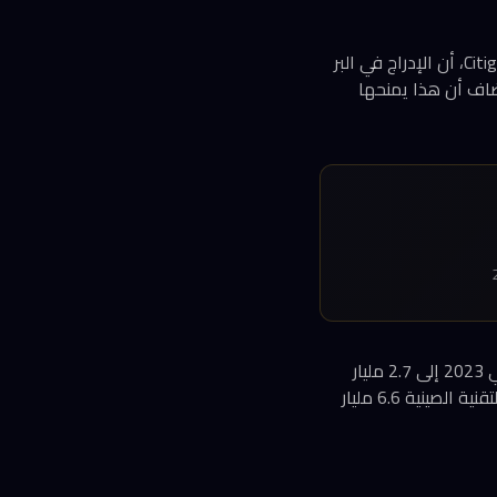
أوضح هو-يين لي، الرئيس المشارك لقطاع التقنية والاتصالات في آسيا والمحيط الهادئ لدى Citigroup، أن الإدراج في البر
ضاف أن هذا يمنحها
للمقارنة، انخفضت العائدات السنوية من اكتتابات شركات التقنية في الصين من 15.7 مليار دولار في 2023 إلى 2.7 مليار
دولار فقط في 2024، قبل أن تتعافى إلى 3.6 مليار دولار في 2025. في المقابل، جمعت شركات التقنية الصينية 6.6 مليار