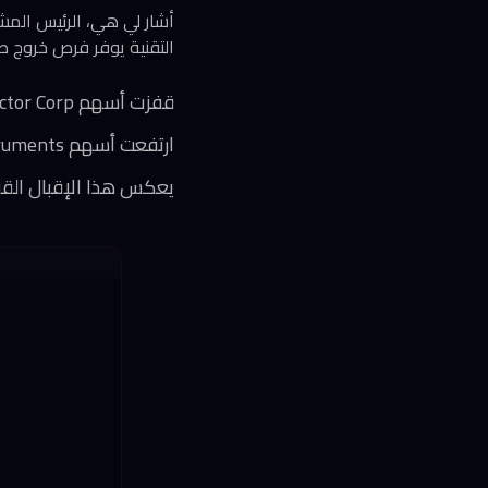
التقنية يوفر فرص خروج ط
قفزت أسهم SJ Semiconductor Corp بأكثر من ثمانية أضعاف سعر الاكتتاب
ارتفعت أسهم Semight Instruments نحو 28 ضعفاً مقارنة بسعر الطرح الأولي
يعكس هذا الإقبال القو