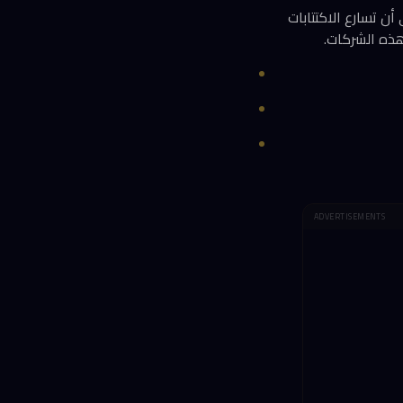
تثناء اليابان) في مكتب Davis Polk القانوني، إلى أن تسارع الاكتتابات
هذه الشركات.
ADVERTISEMENTS