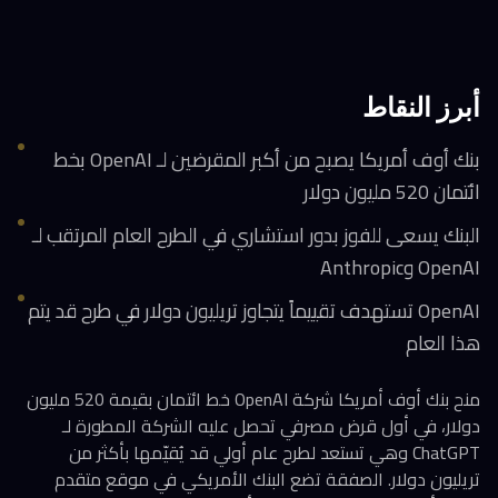
أبرز النقاط
بنك أوف أمريكا يصبح من أكبر المقرضين لـ OpenAI بخط
ائتمان 520 مليون دولار
البنك يسعى للفوز بدور استشاري في الطرح العام المرتقب لـ
OpenAI وAnthropic
OpenAI تستهدف تقييماً يتجاوز تريليون دولار في طرح قد يتم
هذا العام
منح بنك أوف أمريكا شركة OpenAI خط ائتمان بقيمة 520 مليون
دولار، في أول قرض مصرفي تحصل عليه الشركة المطورة لـ
ChatGPT وهي تستعد لطرح عام أولي قد يُقيّمها بأكثر من
تريليون دولار. الصفقة تضع البنك الأمريكي في موقع متقدم