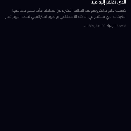
الذي تفتقر إليه ميتا
كشفت نتائج مايكروسوفت المالية الأخيرة عن معادلة بدأت تتضح معالمها:
الشركات التي تستثمر في الذكاء الاصطناعي بوضوح استراتيجي تحصد اليوم ثمار
الكفاءة وخفض التكاليف، بينما تتعثر أخرى في تحويل إنفاقها الضخ
فاطمة الزهراء
·
٢٥ صفر ١٤٤٨ هـ