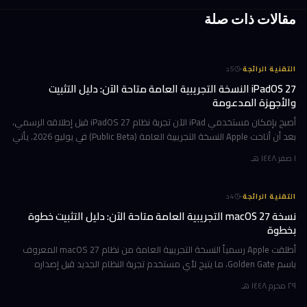
مقالات ذات صلة
·
التقنية الرائجة
5
د
iPadOS 27 النسخة التجريبية العامة متاحة الآن: دليل التثبيت
والأجهزة المدعومة
أصبح بإمكان مستخدمي iPad الآن تجربة نظام iPadOS 27 قبل إطلاقه الرسمي،
بعد أن أتاحت Apple النسخة التجريبية العامة (Public Beta) في يوليو 2026. يأتي
هذا التحديث حاملاً ترقيات جوهرية تتمحور حول Apple Int
١ صفر ١٤٤٨ هـ
·
التقنية الرائجة
4
د
نسخة macOS 27 التجريبية العامة متاحة الآن: دليل التثبيت خطوة
بخطوة
أطلقت Apple رسمياً النسخة التجريبية العامة من نظام macOS 27 المعروف
باسم Golden Gate، ما يتيح لأي مستخدم تجربة النظام الجديد قبل إصداره
الرسمي المتوقع في خريف 2026. إن كنت تمتلك جهاز Mac بشريحة Apple
٢٩ محرم ١٤٤٨ هـ