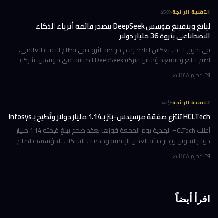
·
التقنية الرائجة
5
د
ليانغ وينفينغ مؤسس DeepSeek يتصدر قائمة أثرياء الذكاء
الاصطناعي بثروة 36 مليار دولار
في تحول لافت يعكس إعادة رسم خريطة الثروة في قطاع التقنية العالمي،
أصبح ليانغ وينفينغ مؤسس شركة DeepSeek الصينية أغنى مؤسس لشركة
ذكاء اصطناعي في العالم، بثروة بلغت 36 مليار دولار وفقاً لمؤشر بلومبرغ لل
٢٩ محرم ١٤٤٨ هـ
·
التقنية الرائجة
4
د
HCLTech تنتزع صفقة مرسيدس-بنز بـ1.14 مليار دولار وتُطيح بـInfosys
أعلنت HCLTech الهندية يوم الجمعة فوزها بعقد ضخم تبلغ قيمته 1.14 مليار
دولار لتحويل وإدارة بيئة العمل الرقمية وخدمات الشبكات المؤسسية لصالح
شركة أوروبية كبرى. ولم تُفصح الشركة عن هوية العميل في إفصاحها
٢٩ محرم ١٤٤٨ هـ
اقرأ أيضاً