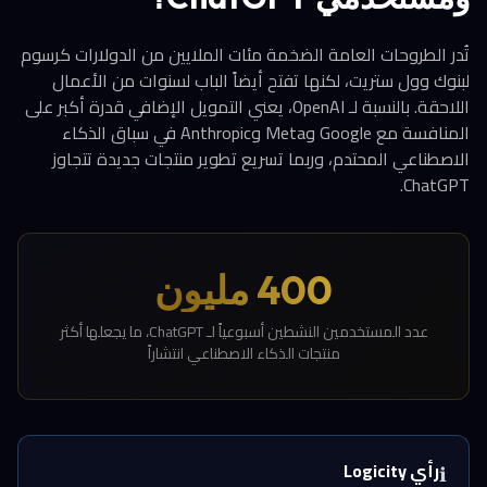
تُدر الطروحات العامة الضخمة مئات الملايين من الدولارات كرسوم
لبنوك وول ستريت، لكنها تفتح أيضاً الباب لسنوات من الأعمال
اللاحقة. بالنسبة لـ OpenAI، يعني التمويل الإضافي قدرة أكبر على
المنافسة مع Google وMeta وAnthropic في سباق الذكاء
الاصطناعي المحتدم، وربما تسريع تطوير منتجات جديدة تتجاوز
ChatGPT.
400 مليون
عدد المستخدمين النشطين أسبوعياً لـ ChatGPT، ما يجعلها أكثر
منتجات الذكاء الاصطناعي انتشاراً
رأي Logicity
ℹ️