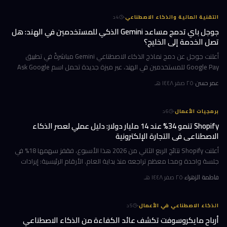
·
التقنية المالية والذكاء الاصطناعي
4
د
جوجل باي تدمج مساعد Gemini الذكي للمستخدمين في الهند: هل
تصل الخدمة إلى الخليج؟
أعلنت جوجل عن دمج نماذج الذكاء الاصطناعي Gemini مباشرةً في تطبيق
Google Pay للمستخدمين في الهند، عبر ميزة جديدة تحمل اسم Ask Google
Pay. تتيح هذه الخطوة للمستخدمين التحدث أو الكتابة بلغة طبيعية للاستف
عمر حسن
·
٢٥ صفر ١٤٤٨ هـ
·
برمجيات الأعمال
6
د
Shopify تنمو 34% عند 14 مليار دولار: دليل عملي لعصر الذكاء
الاصطناعي في التجارة الإلكترونية
أعلنت Shopify نتائج الربع الثاني من 2026 هذا الأسبوع، فقفز سهمها 18% في
جلسة واحدة ومحا معظم تراجعه منذ بداية العام. الأرقام الرئيسية: إيرادات
ربعية 3.58 مليار دولار بنمو 34%، وحجم بضائع إجمالي GMV بل
فاطمة الزهراء
·
٢٥ صفر ١٤٤٨ هـ
·
الذكاء الاصطناعي في الأعمال
5
د
أرباح مايكروسوفت تكشف عائد الكفاءة من الذكاء الاصطناعي