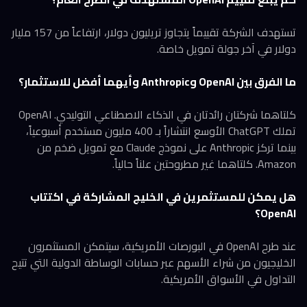
تستهدف الشركة تقييماً يتجاوز تريليون دولار، ارتفاعاً من 157 مليار
دولار في آخر جولة تمويل خاصة.
ما الفرق بين OpenAI وAnthropic وأيهما أفضل للاستثمار؟
كلتاهما شركتان رائدتان في الذكاء الاصطناعي التوليدي. OpenAI
تملك ChatGPT الأوسع انتشاراً بـ 400 مليون مستخدم أسبوعياً،
بينما تركز Anthropic على نموذج Claude مع تمويل ضخم من
Amazon. كلتاهما غير مطروحتين علناً حالياً.
هل يمكن للمستثمرين في الخليج المشاركة في اكتتاب
OpenAI؟
عند طرح OpenAI في البورصات الأمريكية، سيتمكن المستثمرون
الخليجيون من شراء الأسهم عبر حسابات الوساطة الدولية التي تتيح
التداول في الأسواق الأمريكية.