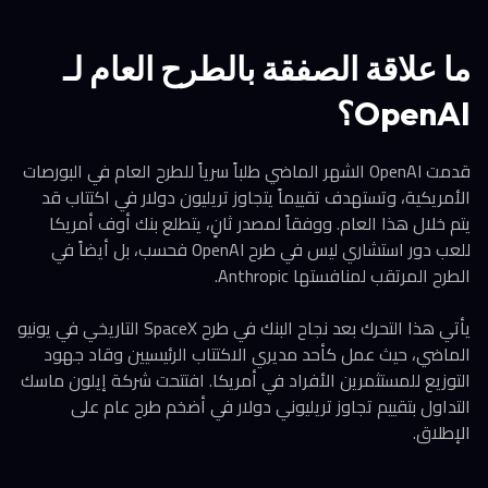
ما علاقة الصفقة بالطرح العام لـ
OpenAI؟
قدمت OpenAI الشهر الماضي طلباً سرياً للطرح العام في البورصات
الأمريكية، وتستهدف تقييماً يتجاوز تريليون دولار في اكتتاب قد
يتم خلال هذا العام. ووفقاً لمصدر ثانٍ، يتطلع بنك أوف أمريكا
للعب دور استشاري ليس في طرح OpenAI فحسب، بل أيضاً في
الطرح المرتقب لمنافستها Anthropic.
يأتي هذا التحرك بعد نجاح البنك في طرح SpaceX التاريخي في يونيو
الماضي، حيث عمل كأحد مديري الاكتتاب الرئيسيين وقاد جهود
التوزيع للمستثمرين الأفراد في أمريكا. افتتحت شركة إيلون ماسك
التداول بتقييم تجاوز تريليوني دولار في أضخم طرح عام على
الإطلاق.