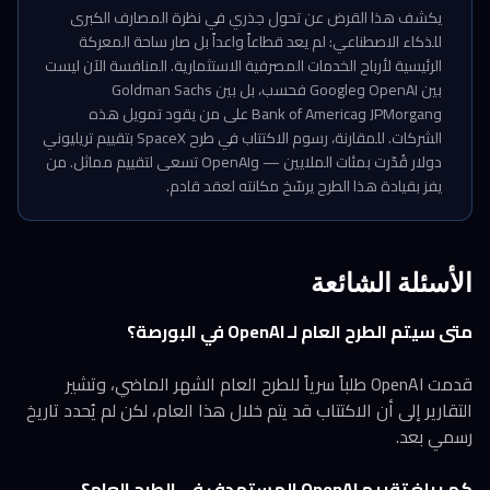
يكشف هذا القرض عن تحول جذري في نظرة المصارف الكبرى
للذكاء الاصطناعي: لم يعد قطاعاً واعداً بل صار ساحة المعركة
الرئيسية لأرباح الخدمات المصرفية الاستثمارية. المنافسة الآن ليست
بين OpenAI وGoogle فحسب، بل بين Goldman Sachs
وJPMorgan وBank of America على من يقود تمويل هذه
الشركات. للمقارنة، رسوم الاكتتاب في طرح SpaceX بتقييم تريليوني
دولار قُدّرت بمئات الملايين — وOpenAI تسعى لتقييم مماثل. من
يفز بقيادة هذا الطرح يرسّخ مكانته لعقد قادم.
الأسئلة الشائعة
متى سيتم الطرح العام لـ OpenAI في البورصة؟
قدمت OpenAI طلباً سرياً للطرح العام الشهر الماضي، وتشير
التقارير إلى أن الاكتتاب قد يتم خلال هذا العام، لكن لم يُحدد تاريخ
رسمي بعد.
كم يبلغ تقييم OpenAI المستهدف في الطرح العام؟