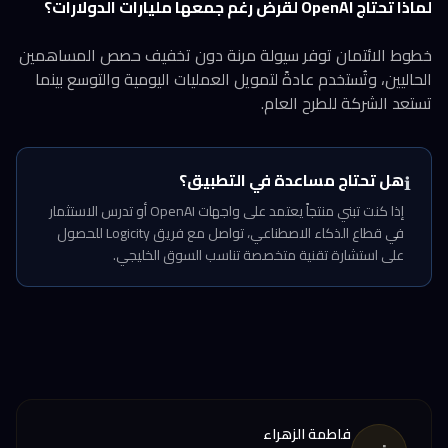
لماذا تحتاج OpenAI لقرض رغم جمعها مليارات الدولارات؟
خطوط الائتمان توفر سيولة مرنة دون تخفيف حصص المساهمين
الحاليين، وتُستخدم عادةً لتمويل العمليات اليومية والتوسع بينما
تستعد الشركة للطرح العام.
هل تحتاج مساعدة في التطبيق؟
ℹ️
إذا كنت تبني منتجاً يعتمد على واجهات OpenAI أو تدرس الاستثمار
في قطاع الذكاء الاصطناعي، تواصل مع فريق Logicity للحصول
على استشارة تقنية متخصصة تناسب السوق الخليجي.
فاطمة الزهراء