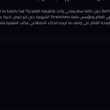
 كاملاً دون كتابة سطر برمجي واحد بالطريقة التقليدية؟ هذا بالضبط ما
أبرز محللي صناعة التقنية في العالم ومؤسس نشرة Stratechery الشهي