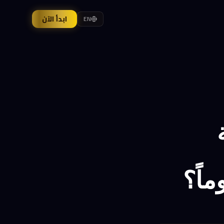
ابدأ الآن
EN
اً؟