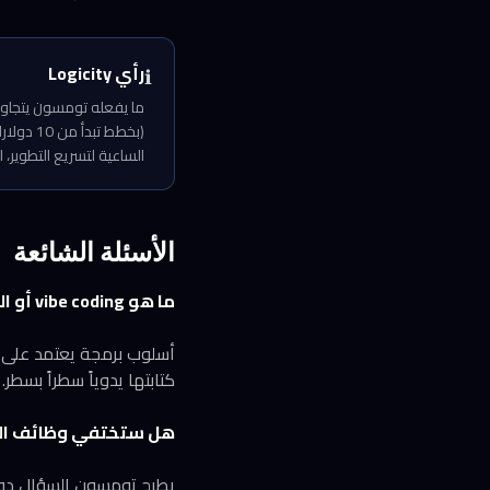
رأي Logicity
ℹ️
الساعية لتسريع التطوير،
الأسئلة الشائعة
ما هو vibe coding أو البرمجة بالذكاء الاصطناعي؟
أسلوب برمجة يعتمد على وص
كتابتها يدوياً سطراً بسطر.
هل ستختفي وظائف الم
يطرح تومسون السؤال دون إج