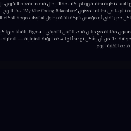
ا ليست نظرية بحتة. فهو لم يكتب مقالاً يحلل فيه ما يفعله الآخرون، ب
وخرج بعشر ملاحظات عملية نشرها في تحليله الم
 لكل مدير تقني أو مؤسس شركة ناشئة يحاول استيعاب موجة الذكاء ا
في السياق ذاته، أجرى تومسون مقابلة مع ديلان فيلد، ال
واتية بدلاً من أن يشكل تهديداً لها. هذه الرؤية المتوازنة — الاعتراف 
دة التقنية اليوم.