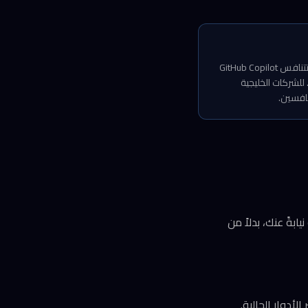
ما يفعله تومسون يتجاوز التحليل النظري إلى بناء فهم تجريبي. في سوق أدوات البرمجة بالذكاء الاصطناعي، تتنافس GitHub Copilot
خطط تبدأ من 10 دولارات شهرياً للأفراد) مع Cursor AI وReplit Ghostwriter وAmazon CodeWhisperer. للشركات الخليجية
نافسين.
بةً عنك، بدلاً من
أدوار الحالية.