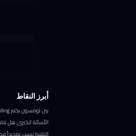
أبرز النقاط
بين تومسون يختبر vibe coding ببناء تطبيق فعلي لتنظيم مرآبه الشخصي
الأسئلة الكبرى: هل تن
التقنية ليست تهديداً ف