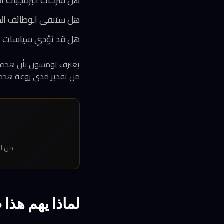
هل شركات البرمجيات الت
هل ستبقى الوظائف المك
هل قد تؤدي سياسات ال
يعترف تومسون بأن هذه ال
من تقدير مدى روعة هذه ال
من ال
لماذا يهم هذا 