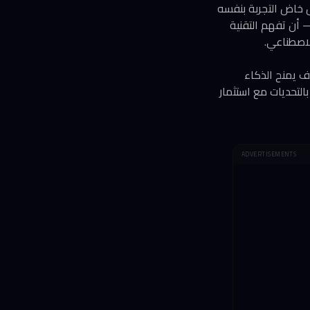
ل خاض التجربة بنفسه
عنون 'My Vibe Coding Adventure'. هذا النهج — أن تفهم التقنية
لاصطناعي.
رئيس التنفيذي لـ Figma، ناقشا فيها كيف يمنح الذكاء
بالتحديات مع استثمار
ADVERTISEMENTS