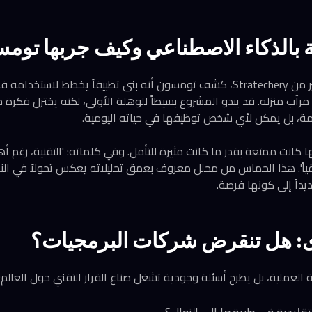
ة بالذكاء الاصطناعي وكيف جربها توم
في عدده الأسبوعي الأخير من Stratechery، كشف تومسون أنه بنى تطبيقاً يخطط لا
مرآب منزله. قد يبدو المشروع بسيطاً للوهلة الأولى، لكنه يختزل فكرة ج
مة، بل يمكن لأي شخص توظيفها في حياته اليومية.
كانت ممتعة بقدر ما كانت مثيرة للتأمل. وفي كلماته: 'التقنية، رغم أهم
قياً'. هذا الحماس من محلل معروف بعمق تحليلاته يعكس تحولاً في الن
داً إلى كونها فرصة.
رى: هل تنقرض شركات البرمجيات؟
 العملية، بل يطرح أسئلة وجودية تشغل صناع القرار التقني حول العالم: