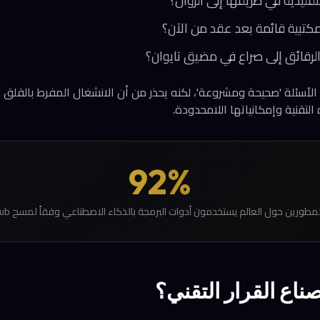
قليدية في طريقها إلى الزوال؟
تبية قائمة بعد عقد من الآن؟
رقائق إلى صراع في مضيق تايوان؟
أسئلة 'صحيحة ومشروعة'، لكنه يحذر من أن الانشغال المفرط بالقلق م
تقنية وإمكانياتها اللامحدودة.
92%
مطورين حول العالم يستخدمون أدوات البرمجة بالذكاء الاصطناعي وفقاً لمسح GitHub
صناع القرار التقني؟