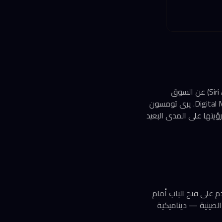
في العدد نفسه، تناول تومسون قراراً لافتاً من آبل: حجب ميزات Apple Intelligence المتكاملة (Siri AI) عن السوق
الأوروبية بسبب صراعها المستمر مع الجهات التنظيمية حول قانون الأسواق الرقمية Digital Markets Act. يرى تومسون
رؤيتها على المدى البعيد
م على فتح الباب أمام
ية لاستخدام النماذج الصينية — ديناميكية