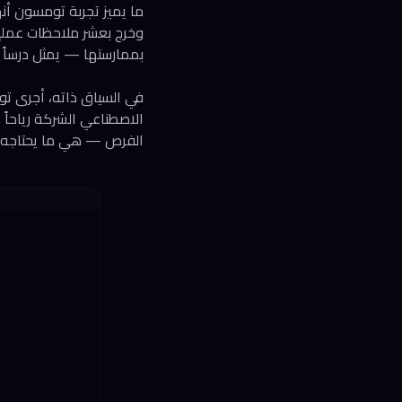
ما يميز تجربة تومسون أنه
بممارستها — يمثل درساً
الاصطناعي الشركة رياحاً م
الفرص — هي ما يحتاجه قا