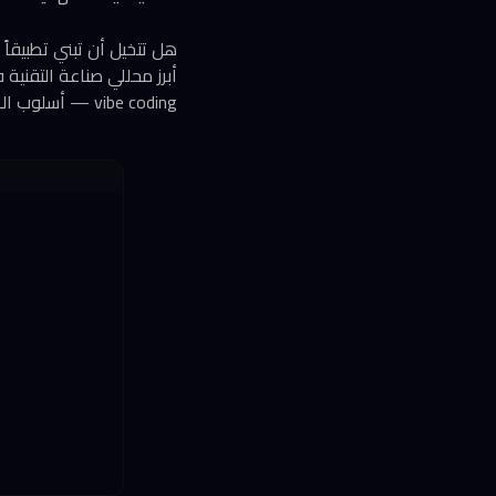
هل تتخيل أن تبني تطبيقاً
vibe coding — أسلوب البرمجة القائم على وصف ما تريده للذكاء الاصطناعي ليكتب الشيفرة نيابةً عنك.