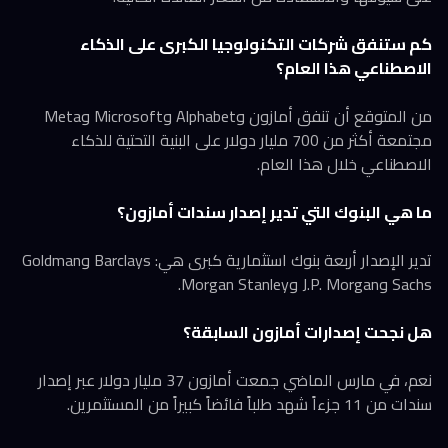
كم ستنفق شركات التكنولوجيا الكبرى على الذكاء
الاصطناعي هذا العام؟
من المتوقع أن تنفق أمازون وAlphabet وMicrosoft وMeta
مجتمعة أكثر من 700 مليار دولار على البنية التحتية للذكاء
الاصطناعي خلال هذا العام.
ما هي البنوك التي تدير إصدار سندات أمازون؟
تدير الإصدار أربعة بنوك استثمارية كبرى هي: Barclays وGoldman
Sachs وJ.P. Morgan وMorgan Stanley.
هل نجحت إصدارات أمازون السابقة؟
نعم، في مارس الماضي جمعت أمازون 37 مليار دولار عبر إصدار
سندات من 11 جزءاً شهد طلباً فائضاً كبيراً من المستثمرين.