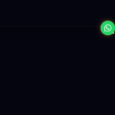
×
نبني المستقبل بحلول الذكاء الاصطناعي والبرمجيات العالمية المستوى
واستراتيجيات النمو القائمة على البيانات.
enquiry@logicity.in