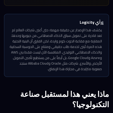
رأي Logicity
ℹ️
يكشف هذا الإصدار عن حقيقة مهمة: حتى أغنى شركات العالم لم
تعد قادرة على تمويل سباق الذكاء الاصطناعي من جيوبها وحدها.
المقارنة مع فقاعة الدوت كوم واردة، لكن الفارق أن البنية التحتية
هذه المرة تُبنى لخدمة طلب حقيقي ومتنامٍ على الحوسبة السحابية
والذكاء الاصطناعي التوليدي. المنافسة الآن ليست فقط بين AWS
وAzure وGoogle Cloud، بل أيضاً على من يستطيع تأمين التمويل
الأرخص والأسرع. شركات مثل Oracle وAlibaba Cloud ستجد
صعوبة متزايدة في مجاراة هذا الإنفاق.
ماذا يعني هذا لمستقبل صناعة
التكنولوجيا؟