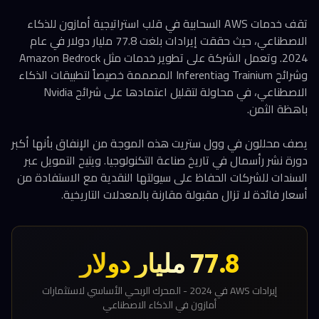
تقف خدمات AWS السحابية في قلب استراتيجية أمازون للذكاء
الاصطناعي، حيث حققت إيرادات بلغت 77.8 مليار دولار في عام
2024. وتعمل الشركة على تطوير خدمات مثل Amazon Bedrock
وشرائح Trainium وInferentia المصممة خصيصاً لتطبيقات الذكاء
الاصطناعي، في محاولة لتقليل اعتمادها على شرائح Nvidia
باهظة الثمن.
يصف محللون في وول ستريت هذه الموجة من الإنفاق بأنها أكبر
دورة نشر رأسمال في تاريخ صناعة التكنولوجيا. ويتيح التمويل عبر
السندات للشركات الحفاظ على سيولتها النقدية مع الاستفادة من
أسعار فائدة لا تزال مقبولة مقارنة بالمعدلات التاريخية.
77.8 مليار دولار
إيرادات AWS في 2024 - المحرك الربحي الأساسي لاستثمارات
أمازون في الذكاء الاصطناعي