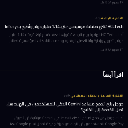
٢٩ محرم ١٤٤٨ هـ
·
التقنية الرائجة
4
د
HCLTech تنتزع صفقة مرسيدس-بنز بـ1.14 مليار دولار وتُطيح بـInfosys
أعلنت HCLTech الهندية يوم الجمعة فوزها بعقد ضخم تبلغ قيمته 1.14 مليار
دولار لتحويل وإدارة بيئة العمل الرقمية وخدمات الشبكات المؤسسية لصالح
شركة أوروبية كبرى. ولم تُفصح الشركة عن هوية العميل في إفصاحها
٢٩ محرم ١٤٤٨ هـ
اقرأ أيضاً
·
التقنية المالية والذكاء الاصطناعي
4
د
جوجل باي تدمج مساعد Gemini الذكي للمستخدمين في الهند: هل
تصل الخدمة إلى الخليج؟
أعلنت جوجل عن دمج نماذج الذكاء الاصطناعي Gemini مباشرةً في تطبيق
Google Pay للمستخدمين في الهند، عبر ميزة جديدة تحمل اسم Ask Google