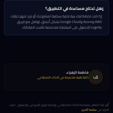
هل تحتاج مساعدة في التطبيق؟
ℹ️
إذا كنت تخطط لبناء بنية تحتية سحابية لمشروعك أو تريد فهم خيارات
AWS وAzure وGoogle Cloud بشكل أعمق، تواصل مع فريق
Logicity للحصول على استشارة متخصصة تناسب احتياجاتك.
فاطمة الزهراء
ف
كاتبة تقنية متخصصة في الذكاء الاصطناعي
أُنتِج هذا المقال بمساعدة الذكاء الاصطناعي وراجعه فريق التحرير في لوجيسيتي. اعرف
المزيد في
سياسة التحرير
.