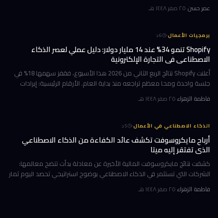
Pay. تتيح هذه الخطوة للمستخدمين التحدث أو الكتابة بلغة طبيعية للاستف
عمر حسن
·
٢٥ صفر ١٤٤٨ هـ
·
برمجيات الأعمال
6
د
Shopify تنمو 34% عند 14 مليار دولار: دليل عملي لعصر الذكاء
الاصطناعي في التجارة الإلكترونية
أعلنت Shopify نتائج الربع الثاني من 2026 هذا الأسبوع، فقفز سهمها 18% في
جلسة واحدة ومحا معظم تراجعه منذ بداية العام. الأرقام الرئيسية: إيرادات
ربعية 3.58 مليار دولار بنمو 34%، وحجم بضائع إجمالي GMV بل
فاطمة الزهراء
·
٢٥ صفر ١٤٤٨ هـ
·
الذكاء الاصطناعي في الأعمال
5
د
أرباح مايكروسوفت تكشف عائد الكفاءة من الذكاء الاصطناعي
الذي تفتقر إليه ميتا
كشفت نتائج مايكروسوفت المالية الأخيرة عن معادلة بدأت تتضح معالمها:
الشركات التي تستثمر في الذكاء الاصطناعي بوضوح استراتيجي تحصد اليوم ثمار
الكفاءة وخفض التكاليف، بينما تتعثر أخرى في تحويل إنفاقها الضخ
فاطمة الزهراء
·
٢٥ صفر ١٤٤٨ هـ