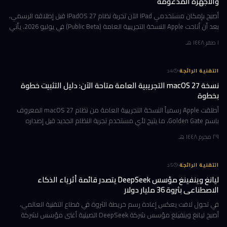
والأجهزة المدعومة
أصبح بإمكان مستخدمي iPad الآن تجربة نظام iPadOS 27 قبل إطلاقه الرسمي،
بعد أن أتاحت Apple النسخة التجريبية العامة (Public Beta) في يوليو 2026. يأتي
هذا التحديث حاملاً ترقيات جوهرية تتمحور حول Apple Int
١ صفر ١٤٤٨ هـ
·
التقنية الرائجة
4
د
نسخة macOS 27 التجريبية العامة متاحة الآن: دليل التثبيت خطوة
بخطوة
أطلقت Apple رسمياً النسخة التجريبية العامة من نظام macOS 27 المعروف
باسم Golden Gate، ما يتيح لأي مستخدم تجربة النظام الجديد قبل إصداره
الرسمي المتوقع في خريف 2026. إن كنت تمتلك جهاز Mac بشريحة Apple
٢٩ محرم ١٤٤٨ هـ
·
التقنية الرائجة
5
د
ليانغ وينفينغ مؤسس DeepSeek يتصدر قائمة أثرياء الذكاء
الاصطناعي بثروة 36 مليار دولار
في تحول لافت يعكس إعادة رسم خريطة الثروة في قطاع التقنية العالمي،
أصبح ليانغ وينفينغ مؤسس شركة DeepSeek الصينية أغنى مؤسس لشركة
ذكاء اصطناعي في العالم، بثروة بلغت 36 مليار دولار وفقاً لمؤشر بلومبرغ لل