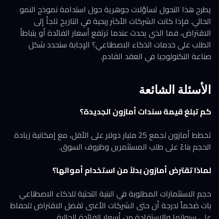
يطرح هذا التحول تساؤلات جوهرية حول استدامة نموذج النمو
الحالي. فإذا كانت الشركات الأكثر ربحية في التاريخ تلجأ إلى
الاقتراض، فما الذي يحدث عندما ترتفع أسعار الفائدة أو يتباطأ
الطلب على خدمات الذكاء الاصطناعي؟ الإجابة ستحدد شكل
صناعة التكنولوجيا في العقد القادم.
الأسئلة الشائعة
كم تبلغ قيمة سندات أمازون الجديدة؟
تخطط أمازون لجمع 25 مليار دولار على الأقل، مع إمكانية زيادة
الحجم بناءً على طلب المستثمرين وظروف السوق.
لماذا تقترض أمازون بدلاً من استخدام أموالها؟
حجم الاستثمارات المطلوبة في البنية التحتية للذكاء الاصطناعي
بات ضخماً لدرجة أن حتى الشركات الأغنى تفضل الاقتراض للحفاظ
على سيولتها والاستفادة من أسعار الفائدة الحالية.