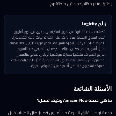
إطلاق متجر مظلم جديد في منطقتهم.
رأي Logicity
ℹ️
تكشف هذه الخطوة عن تحول استراتيجي جذري في نهج أمازون
تجاه السوق الهندية، من التركيز على التجارة الإلكترونية التقليدية إلى
المراهنة الكبرى على التجارة السريعة. القفز من 100 إلى 300 مدينة
خلال أشهر قليلة يعكس إدراك الشركة أن التأخر في هذا السوق
سريع النمو قد يكلفها خسارة موقعها الريادي لصالح منافسين
محليين أكثر رشاقة. زيارة جاسي الشخصية تؤكد أن الهند باتت ساحة
معركة استراتيجية لا تقل أهمية عن الأسواق الغربية.
الأسئلة الشائعة
ما هي خدمة Amazon Now وكيف تعمل؟
خدمة توصيل فائق السرعة من أمازون تعد بإيصال الطلبات خلال