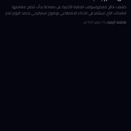
كشفت نتائج مايكروسوفت المالية الأخيرة عن معادلة بدأت تتضح معالمها:
الشركات التي تستثمر في الذكاء الاصطناعي بوضوح استراتيجي تحصد اليوم ثمار
الكفاءة وخفض التكاليف، بينما تتعثر أخرى في تحويل إنفاقها الضخ
فاطمة الزهراء
·
٢٥ صفر ١٤٤٨ هـ