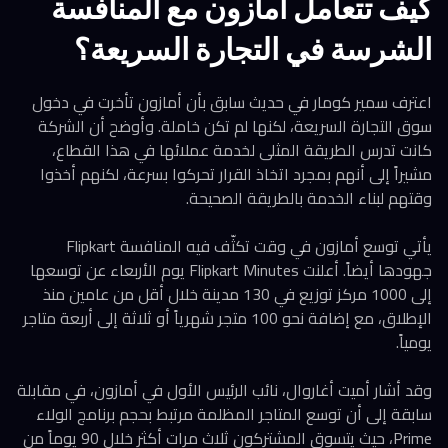
كيف تتعامل أمازون مع المنافسة
الشرسة في التجارة السريعة؟
اعترف سمير كومار في حديث سابق بأن أمازون تأخرت في دخول
سوق التجارة السريعة، لكنها لم تكن خاملة. وأوضح أن الشركة
كانت تدرس الطريقة المثلى لخدمة عملائها في هذا القطاع،
مشيراً إلى أنهم بمجرد اتخاذ القرار تحركوا بسرعة، لكنهم أخذوا
وقتهم لبناء الخدمة بالطريقة الصحيحة.
يأتي توسع أمازون في وقت تكثّف فيه المنافسة Flipkart
جهودها أيضاً. أعلنت Flipkart Minutes يوم الأربعاء عن توسعها
إلى 1000 مركز توزيع في 130 مدينة خلال أقل من عامين منذ
الإطلاق، مع إضافة نحو 100 متجر شهرياً أو ثلاثة إلى أربعة متاجر
يومياً.
وقد أشار أميت أغاروال، نائب الرئيس الأول في أمازون، في مقابلة
سابقة إلى أن توسع المتاجر المظلمة مرتبط بحجم برنامج الولاء
Prime، حيث يتسوق المشتركون ثلاث مرات أكثر خلال 90 يوماً من