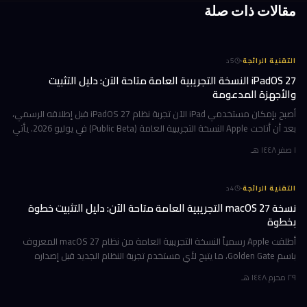
مقالات ذات صلة
·
التقنية الرائجة
5
د
iPadOS 27 النسخة التجريبية العامة متاحة الآن: دليل التثبيت
والأجهزة المدعومة
أصبح بإمكان مستخدمي iPad الآن تجربة نظام iPadOS 27 قبل إطلاقه الرسمي،
بعد أن أتاحت Apple النسخة التجريبية العامة (Public Beta) في يوليو 2026. يأتي
هذا التحديث حاملاً ترقيات جوهرية تتمحور حول Apple Int
١ صفر ١٤٤٨ هـ
·
التقنية الرائجة
4
د
نسخة macOS 27 التجريبية العامة متاحة الآن: دليل التثبيت خطوة
بخطوة
أطلقت Apple رسمياً النسخة التجريبية العامة من نظام macOS 27 المعروف
باسم Golden Gate، ما يتيح لأي مستخدم تجربة النظام الجديد قبل إصداره
الرسمي المتوقع في خريف 2026. إن كنت تمتلك جهاز Mac بشريحة Apple
٢٩ محرم ١٤٤٨ هـ