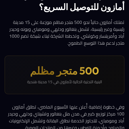
أمازون للتوصيل السريع؟
تمتلك أمازون حالياً نحو 500 متجر مظلم موزعة على 15 مدينة
رئيسية وغير رئيسية، تشمل بنغالور ودلهي ومومباي وبونه وحيدر
أباد وأمريتسار وكوتشي. وتخطط الشركة لبناء شبكة تضم 1000
متجر لدعم هذا التوسع الطموح.
500 متجر مظلم
البنية التحتية الحالية لأمازون في 15 مدينة هندية
وفي خطوة إضافية أُعلن عنها الأسبوع الماضي، تطلق أمازون
100 مركز توزيع كبير في مدن مثل بنغالور وتشيناي ودلهي وحيدر
أباد ومومباي، لتتجاوز الخدمة نطاق البقالة وتشمل الإلكترونيات
والمراوح وأجهزة الترطيب وغيرها من المنتجات اليومية.