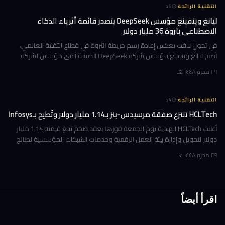
·
التقنية الرائجة
5
د
ليانغ وينفينغ مؤسس DeepSeek يتصدر قائمة أثرياء الذكاء
الاصطناعي بثروة 36 مليار دولار
في تحول لافت يعكس إعادة رسم خريطة الثروة في قطاع التقنية العالمي،
أصبح ليانغ وينفينغ مؤسس شركة DeepSeek الصينية أغنى مؤسس لشركة
ذكاء اصطناعي في العالم، بثروة بلغت 36 مليار دولار وفقاً لمؤشر بلومبرغ لل
٢٩ محرم ١٤٤٨ هـ
·
التقنية الرائجة
4
د
HCLTech تنتزع صفقة مرسيدس-بنز بـ1.14 مليار دولار وتُطيح بـInfosys
أعلنت HCLTech الهندية يوم الجمعة فوزها بعقد ضخم تبلغ قيمته 1.14 مليار
دولار لتحويل وإدارة بيئة العمل الرقمية وخدمات الشبكات المؤسسية لصالح
شركة أوروبية كبرى. ولم تُفصح الشركة عن هوية العميل في إفصاحها
٢٩ محرم ١٤٤٨ هـ
اقرأ أيضاً