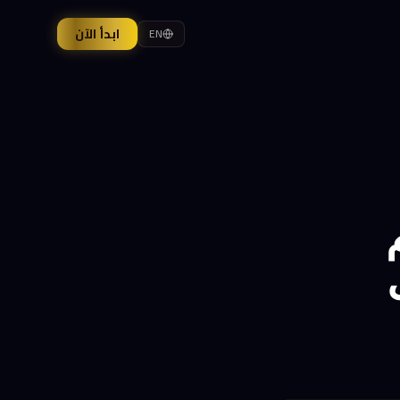
ابدأ الآن
EN
م
ل