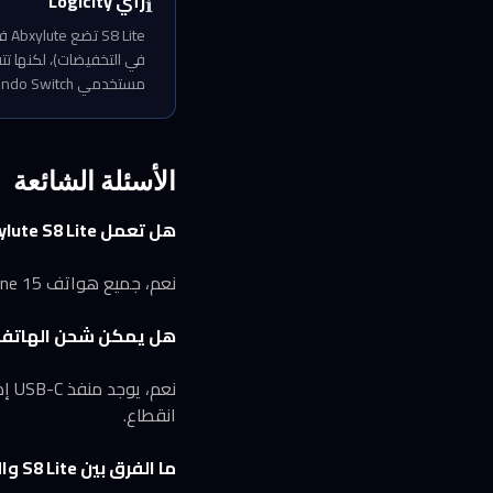
رأي Logicity
ℹ️
مستخدمي Nintendo Switch من خيار الاستفادة منها، وهي شريحة ليست صغيرة خصوصاً مع اقتراب إطلاق Switch 2.
الأسئلة الشائعة
هل تعمل Abxylute S8 Lite مع iPhone 15 Pro Max؟
نعم، جميع هواتف iPhone 15 وما بعدها مزوّدة بمنفذ USB-C وطولها ضمن الحد الأقصى 216 ملم، لذا التوافق كامل.
هل يمكن شحن الهاتف أثناء
انقطاع.
ما الفرق بين S8 Lite والإصدار السابق S8؟