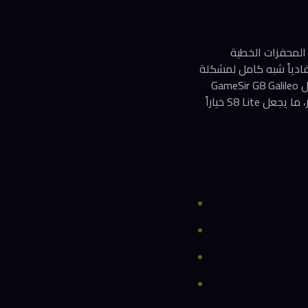
غير المتماثلة وفي المحفزات الخطية
ر وتفادياً شبه كامل لمشكلة
الانجراف (Stick Drift) التي تُفسد تجربة اللاعبين بعد أشهر من الاستخدام المكثّف. المنافسون مثل GameSir G8 Galileo
وBackbone One يعتمدون التقنية ذاتها، لكن بأسعار تبدأ من 80 دولاراً تقريباً وتصل إلى 100 دولار، ما يجعل S8 Lite خياراً