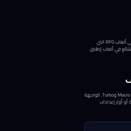
يدعم S8 Lite وضع Macro الذي يتيح تسجيل سلسلة أوامر وتنفيذها بضغطة واحدة، وهو مفيد في ألعاب RPG التي
 تلقائياً، وهو شائع في ألعاب إطلاق
يتيح التطبيق المرافق ضبط حساسية العصا، وإعادة تعيين وظائف الأزرار، وتفعيل أو تعطيل أوضاع Macro وTurbo. الواجهة
و أزرار إعدادات