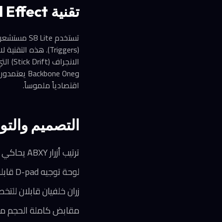
تقنية Hall Effect: وداعاً لانجراف العصا
(Triggers). هذه ا
اقتصادياً ملموساً.
التصميم والتو
ترتيب أزرار ABXY يحاكي أجهزة Xbox، وهو النمط الأكثر شيوعاً بين اللاعبين
لوحة توجيه D-pad قابلة للاستبدال بنسختين: متقاطعة كلاسيكية ودائرية
زران خلفيان قابلان للتخصيص ال
مقابض كاملة الحجم مص