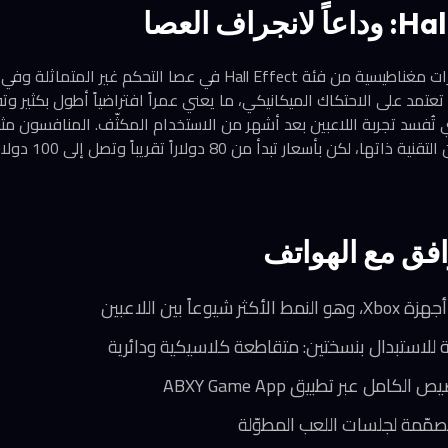
تستخدم S8 Lite مستشعرات مغناطيسية من فئة Hall Effect في عصا التحكم 
لتقنية لا تعتمد على الاحتكاك الميكانيكي، ما يعني عمراً افتراضياً أطول بكثي
افق مع الهواتف
كامل عبر تطبيق ABXY Game App
مّمة لجلسات اللعب المطوّلة