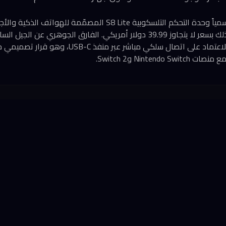
أطلقت شركة Abxylute رسمياً وحدة التحكم التلسكوبية S8 Lite المصمّمة
الكامل عن Bluetooth والاعتماد على اتصال سلكي مباشر 
Nintend وSwitch 2.