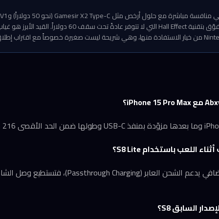
 اللعب باستخدام S8 Lite؟
نعم، يوجد منفذ USB-C إضافي يدعم الشحن العابر (ging