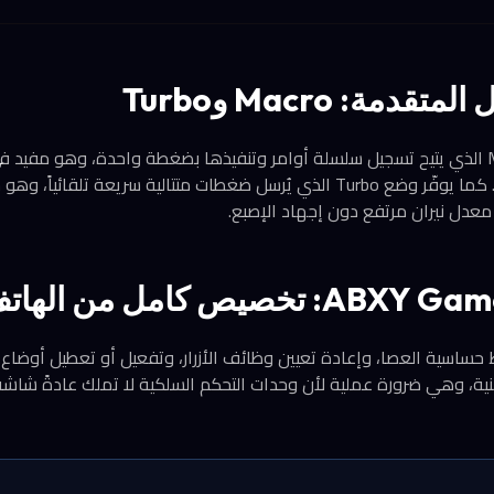
دمة: Macro وTurbo
تتطلب تكرار حركات معيّنة. كما يوفّر وضع Turbo الذي يُرسل ضغطات متتالية سريعة
ى معدل نيران مرتفع دون إجهاد الإصبع.
ية، وهي ضرورة عملية لأن وحدات التحكم السلكية لا تملك عادةً شاشة أ