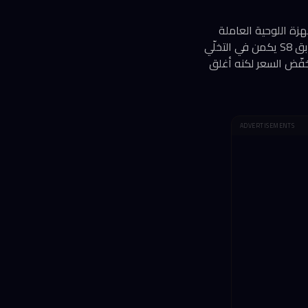
 للهواتف الذكية والأجهزة اللوحية العاملة
بنظامَي Android وiOS، وذلك بسعر لا يتجاوز 39.99 دولار أمريكي. الفارق الجوهري عن الجيل السابق S8 يكمن في التخلّي
عبر منفذ USB-C، وهو قرار تصميمي خفّض السعر لكنه أغلق
ADVERTISEMENTS