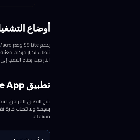
أوضاع التشغيل المتق
النار حيث يحتاج اللاعب إل
تطبيق ABXY Game App: تخصيص كامل من الهاتف
بسيطة ولا تتطلب خبرة تقن
مستقلة.