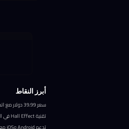
أبرز النقاط
سعر 39.99 دولار مع اتصال سلكي مباشر يُغني عن البطارية ويخفّض التكلفة
تقنية Hall Effect في العصا والمحفزات تقضي عملياً على مشكلة الانجراف المزمنة
تدعم Android وiOS معاً بشرط وجود منفذ USB-C وطول جهاز أقصاه 216 ملم