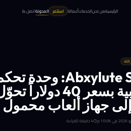
الرئيسية
من نحن
الخدمات
أعمالنا
استثمر
المدونة
اتصل بنا
لآلة
Abxylute S8 Lite: وحدة تحك
تلسكوبية بسعر 40 دولاراً تحوّ
إلى جهاز ألعاب محمول
4
دقيقة للقراءة