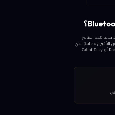
، ودارات إدارة الطاقة. حذف هذه العناصر
يُترجَم مباشرة إلى انخفاض تكلفة التصنيع ووزن أخفّ. الأهم من ذلك أن الاتصال السلكي يُلغي زمن التأخير (Latency) الذي
يعاني منه بعض مستخدمي وحدات التحكم اللاسلكية في ألعاب السرعة مثل Rocket League Mobile أو Call of Duty:
تين