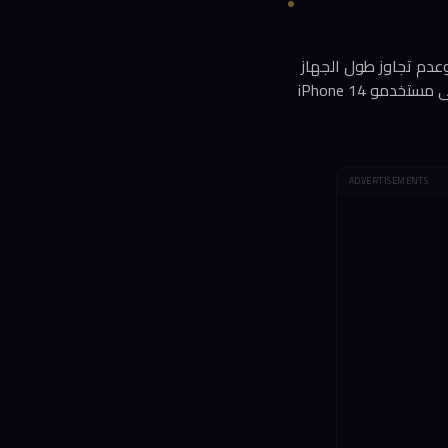
 الجهاز مع أي هاتف أو جهاز لوحي يعمل بنظام Android أو iOS شرط توفّر منفذ USB-C وعدم تجاوز طول الجهاز
216 ملم. أجهزة iPhone 15 وما بعدها مؤهّلة مباشرة بفضل انتقال Apple إلى USB-C، بينما يبقى مستخدمو iPhone 14
ADVERTISEMENTS