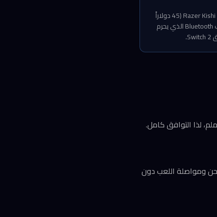
S8 Lite تضع Abxylute في منافسة مباشرة مع حلول أرخص مثل Gamesir X2 Type-C (نحو 50 دولاراً) وRazer Kishi V1 (45 دولاراً
في التخفيضات)، لكنها تتفوّق بتقنية Hall Effect التي لا تتوفر عادةً تحت سقف 60 دولاراً. القيد الأبرز هو غياب Bluetooth الذي يحرم
Passthrough Char)، فتستطيع وصل الشاحن ومواصلة اللعب دون