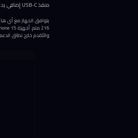
منفذ USB-C إضافي يدعم الشحن العابر أثناء اللعب (Passthrough Charging)
والأقدم خارج نطاق الدعم.