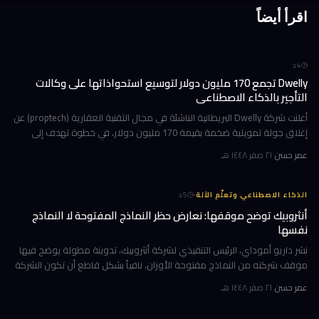
اقرأ أيضاً
4
د
Dwelly تجمع 170 مليون دولار لتوسيع استحواذاتها على وكالات
التأجير بالذكاء الاصطناعي
أعلنت شركة Dwelly البريطانية الناشئة في مجال التقنية العقارية (proptech) عن
إغلاق جولة تمويلية ضخمة بقيمة 170 مليون دولار، في خطوة تهدف إلى
تسريع استراتيجيتها القائمة على الاستحواذ على وكالات التأجير
عمر حسن
·
٢١ صفر ١٤٤٨ هـ
·
الذكاء الاصطناعي وتعلّم الآلة
5
د
أنثروبيك توضح موقفها: نعارض حظر النماذج المفتوحة لا النماذج
نفسها
نشر داريو أموداي، الرئيس التنفيذي لشركة أنثروبيك، تدوينة مطولة يوضح فيها
موقف شركته من النماذج مفتوحة الأوزان، نافياً بشكل قاطع أن تكون الشركة
قد طالبت بحظرها. جاء ذلك وسط جدل متصاعد في واشنطن حول كيف
عمر حسن
·
٢١ صفر ١٤٤٨ هـ