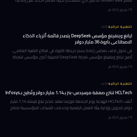
باسم Golden Gate، ما يتيح لأي مستخدم تجربة النظام الجديد قبل إصداره
الرسمي المتوقع في خريف 2026. إن كنت تمتلك جهاز Mac بشريحة Apple
٢٩ محرم ١٤٤٨ هـ
·
التقنية الرائجة
5
د
ليانغ وينفينغ مؤسس DeepSeek يتصدر قائمة أثرياء الذكاء
الاصطناعي بثروة 36 مليار دولار
في تحول لافت يعكس إعادة رسم خريطة الثروة في قطاع التقنية العالمي،
أصبح ليانغ وينفينغ مؤسس شركة DeepSeek الصينية أغنى مؤسس لشركة
ذكاء اصطناعي في العالم، بثروة بلغت 36 مليار دولار وفقاً لمؤشر بلومبرغ لل
٢٩ محرم ١٤٤٨ هـ
·
التقنية الرائجة
4
د
HCLTech تنتزع صفقة مرسيدس-بنز بـ1.14 مليار دولار وتُطيح بـInfosys
أعلنت HCLTech الهندية يوم الجمعة فوزها بعقد ضخم تبلغ قيمته 1.14 مليار
دولار لتحويل وإدارة بيئة العمل الرقمية وخدمات الشبكات المؤسسية لصالح
شركة أوروبية كبرى. ولم تُفصح الشركة عن هوية العميل في إفصاحها
٢٩ محرم ١٤٤٨ هـ