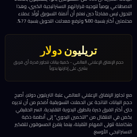
الاصطناعي يومياً لتوجيه قراراتهم الاستراتيجية الكبرى، وهذا
التحول ليس مفاجئاً حين نعلم أن أتمتة التسويق تُولّد عملاء
محتملين أكثر بنسبة 80% وترفع معدلات التحويل بنسبة 77%.
تريليون دولار
حجم الإنفاق الإعلاني العالمي - كمية بيانات تتجاوز قدرة أي فريق
بشري على إدارتها يدوياً
مع تجاوز الإنفاق الإعلاني العالمي عتبة التريليون دولار، أصبح
حجم البيانات الناتجة عن الحملات التسويقية أضخم من أن تديره
حتى أكثر الفرق خبرة بالطرق اليدوية التقليدية. السر الحقيقي
يكمن في الانتقال من "التخمين اليدوي" إلى أنظمة ذكية
متكاملة تتولى المهام الثقيلة، بينما يتفرغ المسوقون للتفكير
الاستراتيجي الأوسع.