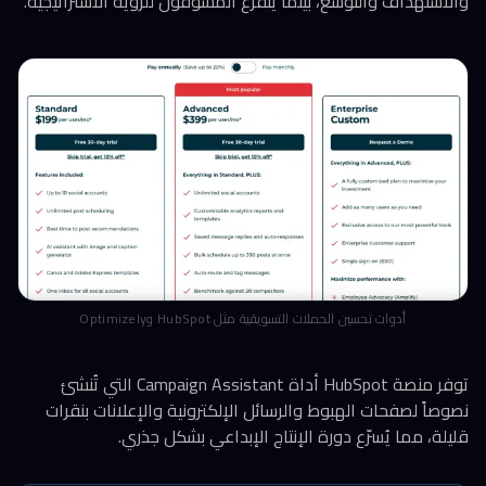
والاستهداف والتوسع، بينما يتفرغ المسوقون للرؤية الاستراتيجية.
أدوات تحسين الحملات التسويقية مثل HubSpot وOptimizely
توفر منصة HubSpot أداة Campaign Assistant التي تُنشئ
نصوصاً لصفحات الهبوط والرسائل الإلكترونية والإعلانات بنقرات
قليلة، مما يُسرّع دورة الإنتاج الإبداعي بشكل جذري.