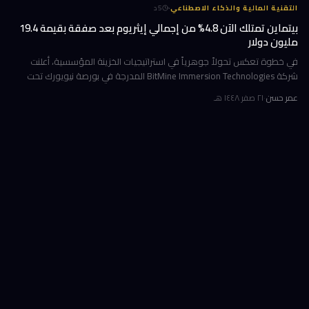
·
التقنية المالية والذكاء الاصطناعي
5
د
بيتماين تمتلك الآن 4.8% من إجمالي إيثريوم بعد صفقة بقيمة 19.4
مليون دولار
في خطوة تعكس تحولاً جوهرياً في استراتيجيات الخزينة المؤسسية، أعلنت
شركة BitMine Immersion Technologies المدرجة في بورصة نيويورك تحت
الرمز BMNR أن حيازتها من عملة إيثريوم (ETH) بلغت نحو 5.79 مليون توكن
عمر حسن
·
٢١ صفر ١٤٤٨ هـ