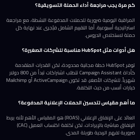
كم مرة يجب مراجعة أداء الحملة التسويقية؟
المراقبة اليومية ضرورية للحملات المدفوعة النشطة، مع مراجعة
استراتيجية أسبوعية. أما التقييم الشامل فيُجرى عند نهاية كل
حملة لاستخلاص الدروس.
هل أدوات مثل HubSpot مناسبة للشركات الصغيرة؟
توفر HubSpot خطة مجانية محدودة، لكن القدرات المتقدمة
كأداة Campaign Assistant تتطلب اشتراكات تبدأ من 800 دولار
شهرياً. للشركات الأصغر، قد تكون ActiveCampaign أو Mailchimp
خيارات أنسب من حيث التكلفة.
ما أهم مقياس لتحسين الحملات الإعلانية المدفوعة؟
العائد على الإنفاق الإعلاني (ROAS) هو المقياس الأهم لأنه يربط
الإنفاق مباشرة بالإيرادات. لكن تكلفة اكتساب العميل (CAC)
ضرورية لفهم الربحية طويلة المدى.