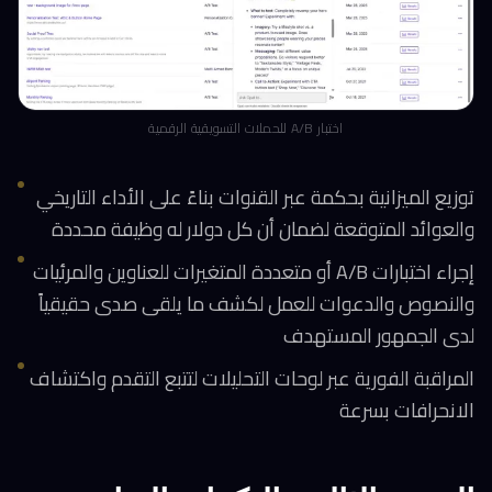
اختبار A/B للحملات التسويقية الرقمية
توزيع الميزانية بحكمة عبر القنوات بناءً على الأداء التاريخي
والعوائد المتوقعة لضمان أن كل دولار له وظيفة محددة
إجراء اختبارات A/B أو متعددة المتغيرات للعناوين والمرئيات
والنصوص والدعوات للعمل لكشف ما يلقى صدى حقيقياً
لدى الجمهور المستهدف
المراقبة الفورية عبر لوحات التحليلات لتتبع التقدم واكتشاف
الانحرافات بسرعة