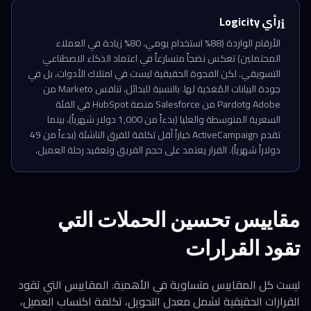
رأي Logicity
ℹ️
الأرقام الواردة (88% استخدام يومي، 80% زيادة في العملاء
المحتملين) تعكس نضجاً متسارعاً في اعتماد الذكاء الاصطناعي
التسويقي. لكن الفجوة الحقيقية ليست في امتلاك الأدوات، بل في
جودة البيانات المُغذية لها. بالنسبة للبدائل، تنافس Marketo من
Adobe وPardot من Salesforce منصة HubSpot في الفئة
السعرية المتوسطة والعليا (بدءاً من 1,000 دولار شهرياً)، بينما
تقدم ActiveCampaign خياراً أقل تكلفة للفرق الناشئة (بدءاً من 49
دولاراً شهرياً). القرار يعتمد على حجم الفريق وتعقيد رحلة العميل.
مقاييس تحسين الحملات التي
تقود القرارات
ليست كل المقاييس متساوية في الأهمية. المقاييس التي تقود
القرارات الحقيقية تشمل معدل التحويل، تكلفة اكتساب العميل،