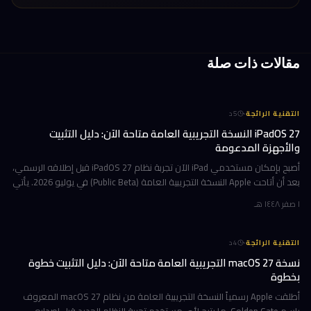
مقالات ذات صلة
·
التقنية الرائجة
5
د
iPadOS 27 النسخة التجريبية العامة متاحة الآن: دليل التثبيت
والأجهزة المدعومة
أصبح بإمكان مستخدمي iPad الآن تجربة نظام iPadOS 27 قبل إطلاقه الرسمي،
بعد أن أتاحت Apple النسخة التجريبية العامة (Public Beta) في يوليو 2026. يأتي
هذا التحديث حاملاً ترقيات جوهرية تتمحور حول Apple Int
١ صفر ١٤٤٨ هـ
·
التقنية الرائجة
4
د
نسخة macOS 27 التجريبية العامة متاحة الآن: دليل التثبيت خطوة
بخطوة
أطلقت Apple رسمياً النسخة التجريبية العامة من نظام macOS 27 المعروف