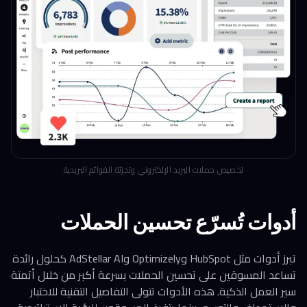
تخصيص حملات البريد الإلكتروني وتجزئة القوائم البريدية
أدوات تُسرّع تحسين الحملات
تبرز أدوات مثل HubSpot وOptimizely وAdStellar AI كحلول رائدة
تساعد المسوقين على تحسين الحملات بسرعة أكبر من خلال أتمتة
سير العمل الذكية. هذه الأدوات تتولى التفاصيل التقنية للاختبار