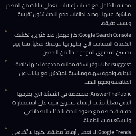
مجانية بالكامل مع حساب إعلانات، تعطي بيانات من المصدر
مباشرة. عيبها الوحيد: نطاقات حجم البحث تكون تقريبية
وليست دقيقة.
Google Search Console: كنز مهمل عند كثيرين. تكشف
الكلمات المفتاحية التي يظهر بها موقعك فعلياً، مما يتيح
تحسين المحتوى الموجود بدلاً من التخمين.
Ubersuggest: يوفر نسخة مجانية محدودة لكنها كافية
للبداية. واجهة سهلة ومناسبة للمبتدئين مع بيانات عن
المنافسة وحجم البحث.
AnswerThePublic: متخصصة في الأسئلة التي يطرحها
الناس فعلياً. مثالية لإنشاء محتوى يجيب على استفسارات
حقيقية، خاصة مع صعود البحث بالذكاء الاصطناعي
والاستعلامات الطويلة.
Google Trends: لا تعطي أرقاماً مطلقة، لكنها لا تُضاهى