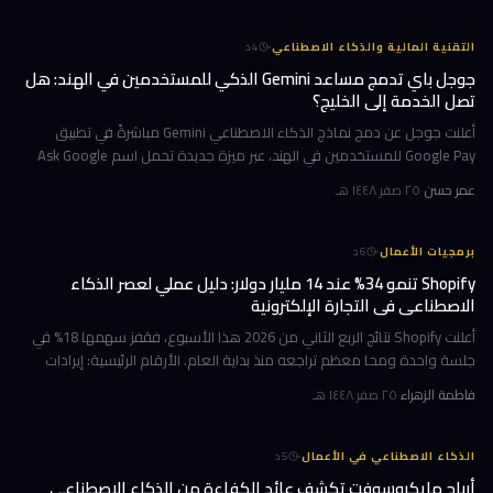
·
التقنية المالية والذكاء الاصطناعي
4
د
جوجل باي تدمج مساعد Gemini الذكي للمستخدمين في الهند: هل
تصل الخدمة إلى الخليج؟
أعلنت جوجل عن دمج نماذج الذكاء الاصطناعي Gemini مباشرةً في تطبيق
Google Pay للمستخدمين في الهند، عبر ميزة جديدة تحمل اسم Ask Google
Pay. تتيح هذه الخطوة للمستخدمين التحدث أو الكتابة بلغة طبيعية للاستف
عمر حسن
·
٢٥ صفر ١٤٤٨ هـ
·
برمجيات الأعمال
6
د
Shopify تنمو 34% عند 14 مليار دولار: دليل عملي لعصر الذكاء
الاصطناعي في التجارة الإلكترونية
أعلنت Shopify نتائج الربع الثاني من 2026 هذا الأسبوع، فقفز سهمها 18% في
جلسة واحدة ومحا معظم تراجعه منذ بداية العام. الأرقام الرئيسية: إيرادات
ربعية 3.58 مليار دولار بنمو 34%، وحجم بضائع إجمالي GMV بل
فاطمة الزهراء
·
٢٥ صفر ١٤٤٨ هـ
·
الذكاء الاصطناعي في الأعمال
5
د
أرباح مايكروسوفت تكشف عائد الكفاءة من الذكاء الاصطناعي