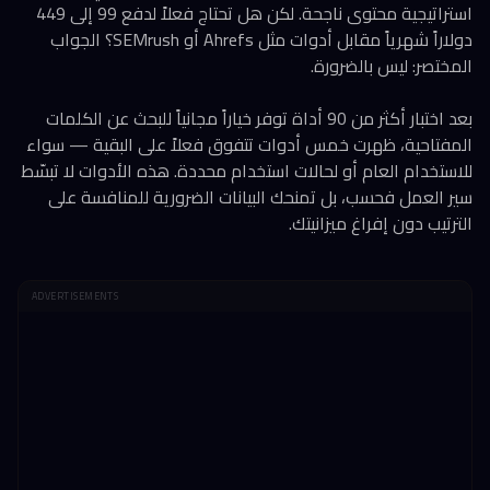
استراتيجية محتوى ناجحة. لكن هل تحتاج فعلاً لدفع 99 إلى 449
دولاراً شهرياً مقابل أدوات مثل Ahrefs أو SEMrush؟ الجواب
المختصر: ليس بالضرورة.
بعد اختبار أكثر من 90 أداة توفر خياراً مجانياً للبحث عن الكلمات
المفتاحية، ظهرت خمس أدوات تتفوق فعلاً على البقية — سواء
للاستخدام العام أو لحالات استخدام محددة. هذه الأدوات لا تبسّط
سير العمل فحسب، بل تمنحك البيانات الضرورية للمنافسة على
الترتيب دون إفراغ ميزانيتك.
ADVERTISEMENTS