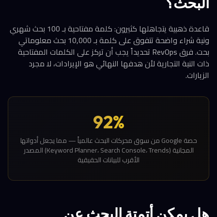
البحث؟
قاعدة ذهبية يتجاهلها كثيرون: كلمة مفتاحية بـ 100 بحث شهري
ونية شراء واضحة تتفوق على كلمة بـ 10,000 بحث معلوماتي
بحت. فرق RevOps تحديداً يجب أن تركز على الكلمات المفتاحية
ذات النية التجارية لأن هدفها النهائي هو الإيرادات، لا مجرد
الزيارات.
92%
حصة Google من سوق محركات البحث عالمياً — مما يجعل أدواتها
المجانية (Keyword Planner، Search Console، Trends) المصدر
الأقرب للبيانات الحقيقية
هل يمكن أتمتة البحث عن