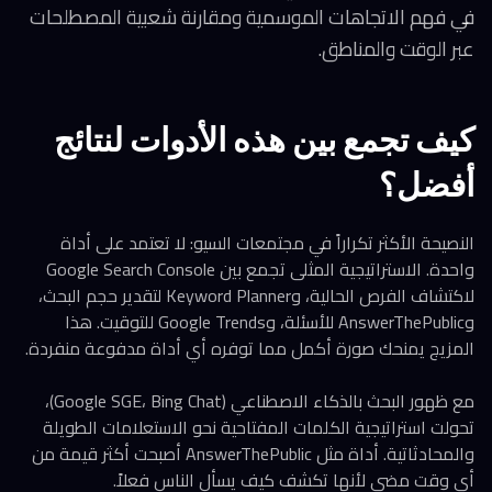
في فهم الاتجاهات الموسمية ومقارنة شعبية المصطلحات
عبر الوقت والمناطق.
كيف تجمع بين هذه الأدوات لنتائج
أفضل؟
النصيحة الأكثر تكراراً في مجتمعات السيو: لا تعتمد على أداة
واحدة. الاستراتيجية المثلى تجمع بين Google Search Console
لاكتشاف الفرص الحالية، وKeyword Planner لتقدير حجم البحث،
وAnswerThePublic للأسئلة، وGoogle Trends للتوقيت. هذا
المزيج يمنحك صورة أكمل مما توفره أي أداة مدفوعة منفردة.
مع ظهور البحث بالذكاء الاصطناعي (Google SGE، Bing Chat)،
تحولت استراتيجية الكلمات المفتاحية نحو الاستعلامات الطويلة
والمحادثاتية. أداة مثل AnswerThePublic أصبحت أكثر قيمة من
أي وقت مضى لأنها تكشف كيف يسأل الناس فعلاً.