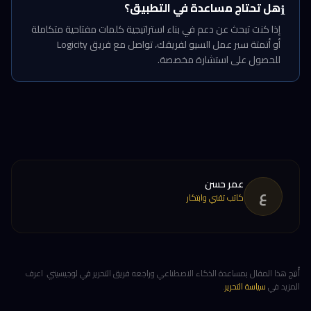
هل تحتاج مساعدة في التطبيق؟
ℹ️
إذا كنت تبحث عن دعم في بناء استراتيجية كلمات مفتاحية متكاملة
أو أتمتة سير عمل السيو لفريقك، تواصل مع فريق Logicity
للحصول على استشارة مخصصة.
عمر حسن
ع
كاتب تقني وابتكار
أُنتِج هذا المقال بمساعدة الذكاء الاصطناعي وراجعه فريق التحرير في لوجيسيتي. اعرف
المزيد في
سياسة التحرير
.