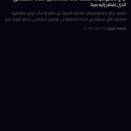
الذي تفتقر إليه ميتا
كشفت نتائج مايكروسوفت المالية الأخيرة عن معادلة بدأت تتضح معالمها:
الشركات التي تستثمر في الذكاء الاصطناعي بوضوح استراتيجي تحصد اليوم ثمار
الكفاءة وخفض التكاليف، بينما تتعثر أخرى في تحويل إنفاقها الضخ
فاطمة الزهراء
·
٢٥ صفر ١٤٤٨ هـ