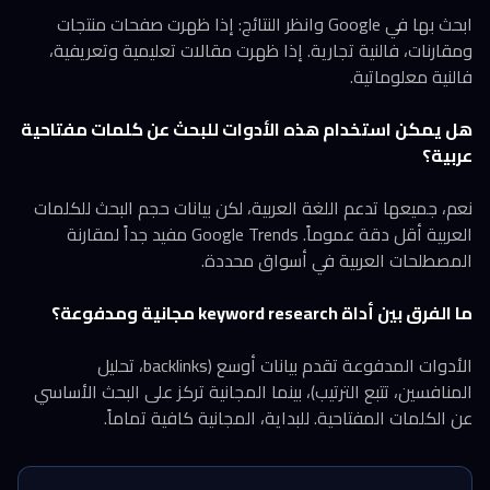
ابحث بها في Google وانظر النتائج: إذا ظهرت صفحات منتجات
ومقارنات، فالنية تجارية. إذا ظهرت مقالات تعليمية وتعريفية،
فالنية معلوماتية.
هل يمكن استخدام هذه الأدوات للبحث عن كلمات مفتاحية
عربية؟
نعم، جميعها تدعم اللغة العربية، لكن بيانات حجم البحث للكلمات
العربية أقل دقة عموماً. Google Trends مفيد جداً لمقارنة
المصطلحات العربية في أسواق محددة.
ما الفرق بين أداة keyword research مجانية ومدفوعة؟
الأدوات المدفوعة تقدم بيانات أوسع (backlinks، تحليل
المنافسين، تتبع الترتيب)، بينما المجانية تركز على البحث الأساسي
عن الكلمات المفتاحية. للبداية، المجانية كافية تماماً.