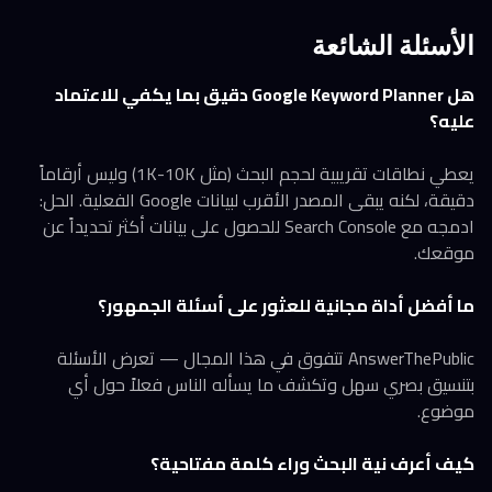
الأسئلة الشائعة
هل Google Keyword Planner دقيق بما يكفي للاعتماد
عليه؟
يعطي نطاقات تقريبية لحجم البحث (مثل 1K-10K) وليس أرقاماً
دقيقة، لكنه يبقى المصدر الأقرب لبيانات Google الفعلية. الحل:
ادمجه مع Search Console للحصول على بيانات أكثر تحديداً عن
موقعك.
ما أفضل أداة مجانية للعثور على أسئلة الجمهور؟
AnswerThePublic تتفوق في هذا المجال — تعرض الأسئلة
بتنسيق بصري سهل وتكشف ما يسأله الناس فعلاً حول أي
موضوع.
كيف أعرف نية البحث وراء كلمة مفتاحية؟