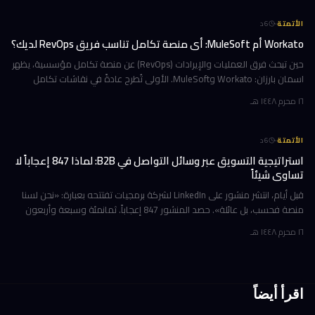
·
الأتمتة
6
د
Workato أم MuleSoft: أي منصة تكامل تناسب فريق RevOps لديك؟
حين تبحث فرق العمليات والإيرادات (RevOps) عن منصة تكامل مؤسسية، يظهر
اسمان بارزان: Workato وMuleSoft. الأولى تُطرح عادةً في نقاشات تكامل
التطبيقات وأتمتة سير العمل، بينما تبرز الثانية حين ينتقل الحديث
١٦ محرم ١٤٤٨ هـ
·
الأتمتة
6
د
استراتيجية التسويق عبر وسائل التواصل في B2B: لماذا 847 إعجاباً لا
تساوي شيئاً
قبل أيام، انتشر منشور على LinkedIn لشركة برمجيات تفتتحه بعبارة: «نحن لسنا
منصة فحسب، بل عائلة». حصد المنشور 847 إعجاباً. ثمانمئة وسبعة وأربعون
شخصاً بالغاً قرأوا هذه الجملة وقرروا أنها تستحق الضغط على
١٦ محرم ١٤٤٨ هـ
اقرأ أيضاً