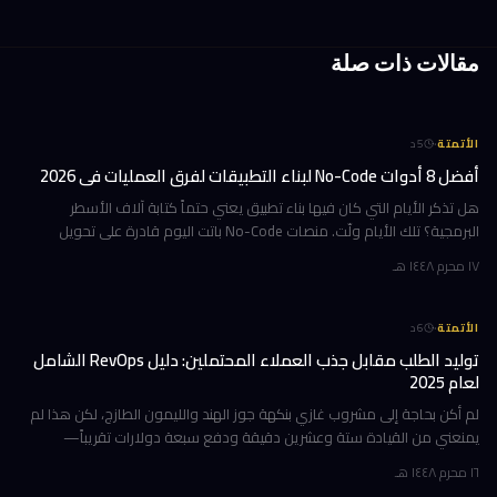
مقالات ذات صلة
·
الأتمتة
5
د
أفضل 8 أدوات No-Code لبناء التطبيقات لفرق العمليات في 2026
هل تذكر الأيام التي كان فيها بناء تطبيق يعني حتماً كتابة آلاف الأسطر
البرمجية؟ تلك الأيام ولّت. منصات No-Code باتت اليوم قادرة على تحويل
فكرتك إلى تطبيق فعّال دون أن تكتب سطراً واحداً من الكود، وهذا ي
١٧ محرم ١٤٤٨ هـ
·
الأتمتة
6
د
توليد الطلب مقابل جذب العملاء المحتملين: دليل RevOps الشامل
لعام 2025
لم أكن بحاجة إلى مشروب غازي بنكهة جوز الهند والليمون الطازج، لكن هذا لم
يمنعني من القيادة ستة وعشرين دقيقة ودفع سبعة دولارات تقريباً—
بإكرامية—من أجل كوب ضخم رأيته في فيديو TikTok لشاب في الثالثة والعش
١٦ محرم ١٤٤٨ هـ