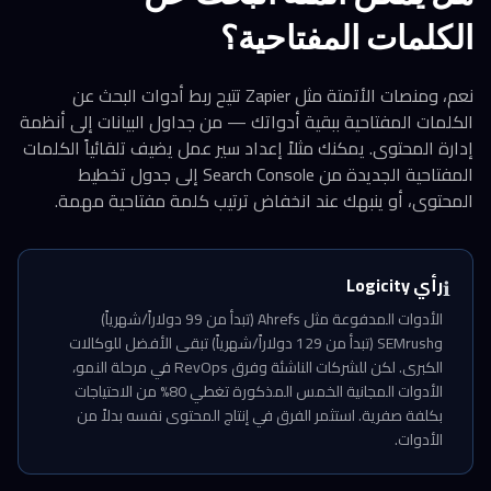
الكلمات المفتاحية؟
نعم، ومنصات الأتمتة مثل Zapier تتيح ربط أدوات البحث عن
الكلمات المفتاحية ببقية أدواتك — من جداول البيانات إلى أنظمة
إدارة المحتوى. يمكنك مثلاً إعداد سير عمل يضيف تلقائياً الكلمات
المفتاحية الجديدة من Search Console إلى جدول تخطيط
المحتوى، أو ينبهك عند انخفاض ترتيب كلمة مفتاحية مهمة.
رأي Logicity
ℹ️
الأدوات المدفوعة مثل Ahrefs (تبدأ من 99 دولاراً/شهرياً)
وSEMrush (تبدأ من 129 دولاراً/شهرياً) تبقى الأفضل للوكالات
الكبرى. لكن للشركات الناشئة وفرق RevOps في مرحلة النمو،
الأدوات المجانية الخمس المذكورة تغطي 80% من الاحتياجات
بكلفة صفرية. استثمر الفرق في إنتاج المحتوى نفسه بدلاً من
الأدوات.