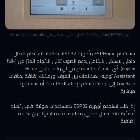
جهاز ESP32 يُستخدم كنقطة اتصال داخلي لاسلكي في نظام Home Assistant
باستخدام ESPHome وأجهزة ESP32، يمكنك بناء نظام اتصال
داخلي لاسلكي بالكامل يدعم الصوت ثنائي الاتجاه المتزامن (full-
duplex)، أي التحدث والاستماع في آنٍ واحد. يتولى Home
Assistant توجيه المكالمات بين الغرف، ويمكنك إضافة بطاقات
Lovelace إلى لوحات التحكم لإجراء المكالمات أو استقبالها
مباشرة.
إذا كنت تستخدم أجهزة ESP32 كمساعدات صوتية، فهي تصلح
أيضاً كنقاط اتصال داخلي، مما يضاعف فائدتها دون تكلفة
إضافية.