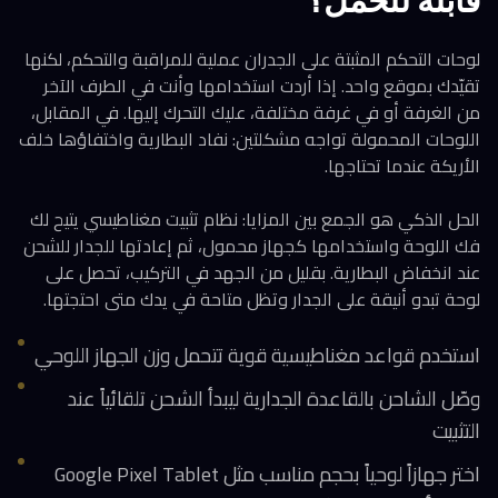
قابلة للحمل؟
لوحات التحكم المثبتة على الجدران عملية للمراقبة والتحكم، لكنها
تقيّدك بموقع واحد. إذا أردت استخدامها وأنت في الطرف الآخر
من الغرفة أو في غرفة مختلفة، عليك التحرك إليها. في المقابل،
اللوحات المحمولة تواجه مشكلتين: نفاد البطارية واختفاؤها خلف
الأريكة عندما تحتاجها.
الحل الذكي هو الجمع بين المزايا: نظام تثبيت مغناطيسي يتيح لك
فك اللوحة واستخدامها كجهاز محمول، ثم إعادتها للجدار للشحن
عند انخفاض البطارية. بقليل من الجهد في التركيب، تحصل على
لوحة تبدو أنيقة على الجدار وتظل متاحة في يدك متى احتجتها.
استخدم قواعد مغناطيسية قوية تتحمل وزن الجهاز اللوحي
وصّل الشاحن بالقاعدة الجدارية ليبدأ الشحن تلقائياً عند
التثبيت
اختر جهازاً لوحياً بحجم مناسب مثل Google Pixel Tablet