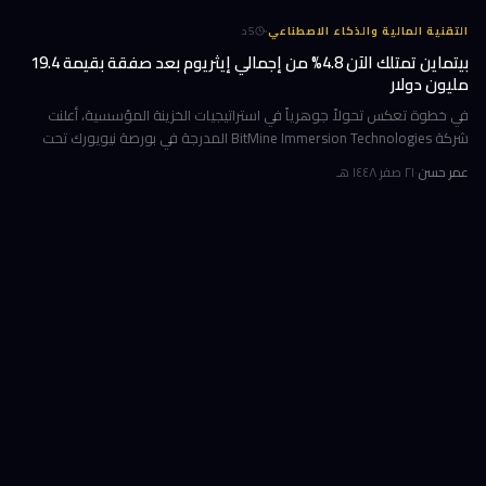
·
التقنية المالية والذكاء الاصطناعي
5
د
بيتماين تمتلك الآن 4.8% من إجمالي إيثريوم بعد صفقة بقيمة 19.4
مليون دولار
في خطوة تعكس تحولاً جوهرياً في استراتيجيات الخزينة المؤسسية، أعلنت
شركة BitMine Immersion Technologies المدرجة في بورصة نيويورك تحت
الرمز BMNR أن حيازتها من عملة إيثريوم (ETH) بلغت نحو 5.79 مليون توكن
عمر حسن
·
٢١ صفر ١٤٤٨ هـ