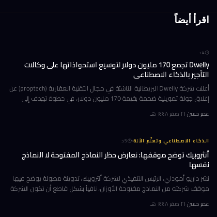
اقرأ أيضاً
4
د
Dwelly تجمع 170 مليون دولار لتوسيع استحواذاتها على وكالات
التأجير بالذكاء الاصطناعي
أعلنت شركة Dwelly البريطانية الناشئة في مجال التقنية العقارية (proptech) عن
إغلاق جولة تمويلية ضخمة بقيمة 170 مليون دولار، في خطوة تهدف إلى
تسريع استراتيجيتها القائمة على الاستحواذ على وكالات التأجير
عمر حسن
·
٢١ صفر ١٤٤٨ هـ
·
الذكاء الاصطناعي وتعلّم الآلة
5
د
أنثروبيك توضح موقفها: نعارض حظر النماذج المفتوحة لا النماذج
نفسها
نشر داريو أموداي، الرئيس التنفيذي لشركة أنثروبيك، تدوينة مطولة يوضح فيها
موقف شركته من النماذج مفتوحة الأوزان، نافياً بشكل قاطع أن تكون الشركة
قد طالبت بحظرها. جاء ذلك وسط جدل متصاعد في واشنطن حول كيف
عمر حسن
·
٢١ صفر ١٤٤٨ هـ