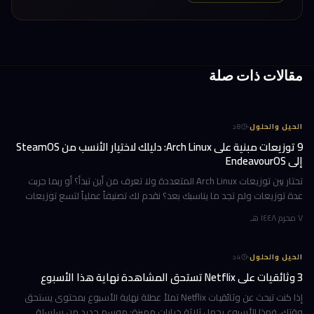
مقالات ذات صلة
·
الحيل والحلول
8
د
9 توزيعات مبنية على Arch Linux: دليلك لاختيار الأنسب من SteamOS
إلى EndeavourOS
تحتار بين توزيعات Arch Linux المتعددة ولا تعرف من أين تبدأ؟ أو ربما جربت
عدة توزيعات ولم تجد ما يناسبك بعد؟ نقدم لك تصنيفاً عملياً لتسع توزيعات
مبنية على Arch، مرتبة وفق تجارب استخدام حقيقية ومعايير و
٧ محرم ١٤٤٨ هـ
·
الحيل والحلول
4
د
3 وثائقيات على Netflix تستحق المشاهدة نهاية هذا الأسبوع
إذا كنت تبحث عن وثائقيات Netflix تملأ عطلة نهاية الأسبوع بمحتوى يستحق
وقتك، فهذا الأسبوع يحمل ثلاثة خيارات مميزة: موسم جديد من سلسلة