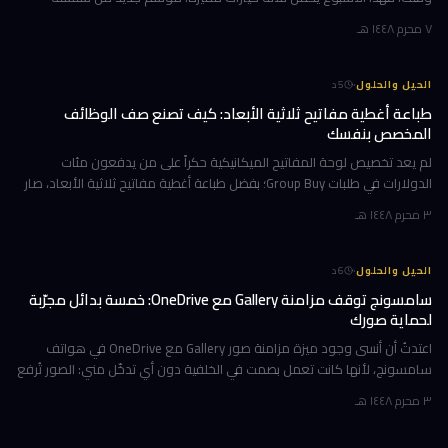
تكشف ما وراء كواليس أشهر فريق تشجيع في أمريكا، ورحلة مؤثرة مع رجل ي
٧ محرم ١٤٤٨ هـ
·
الحيل والحلول
5
د
طباعة أغطية مفاتيح ثلاثية الأبعاد: كيف تصنع صف الوظائف
المخصص بنفسك
لم يعد تخصيص لوحة المفاتيح الميكانيكية حكراً على من يدفعون مئات
الدولارات في طلبات Group Buy؛ بفضل طباعة أغطية مفاتيح ثلاثية الأبعاد، صار
بإمكانك تصميم صف الوظائف (Function Row) بالكامل وطباعته في منز
٣ محرم ١٤٤٨ هـ
·
الحيل والحلول
6
د
سامسونج توقف مزامنة Gallery مع OneDrive: خمسة بدائل مجرّبة
لحماية صورك
اعتدتُ أن أنسى وجود ميزة مزامنة صور Gallery مع OneDrive في هواتف
سامسونج، لأنها كانت تعمل بصمت في الخلفية دون أي تدخّل مني: الصور تُرفع
تلقائياً إلى السحابة، وتظهر على حاسوبي بعد لحظات، والمحذوفات تخت
٣ محرم ١٤٤٨ هـ