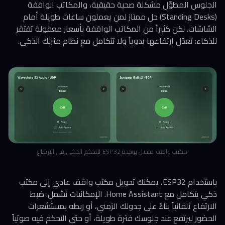
الجلوس المطوّل مشكلة صحية حقيقية، والمكاتب الواقفة
(Standing Desks) حل ممتاز لمن يعملون ساعات طويلة أمام
الشاشات. لكن كثيراً من المكاتب الواقفة بأسعار معقولة تفتقر
للذكاء: تعدّل ارتفاعها يدوياً ولا تتكامل مع نظام منزلك الذكي.
مكتب واقف متصل بوحدة ESP32 للتحكم الذكي في الارتفاع
باستخدام ESP32، يمكنك تحويل مكتب واقف عادي إلى مكتب
ذكي يتكامل مع Home Assistant. الإمكانيات تشمل: ضبط
الارتفاع تلقائياً بناءً على جدولك الزمني، أو ربطه بمستشعرات
الحضور ليرتفع عند جلوسك فترة طويلة، أو حتى التحكم فيه صوتياً