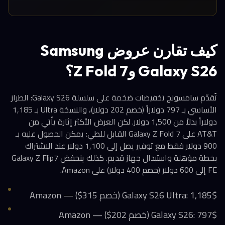
كيف تقارن عروض Samsung
Galaxy S26 وZ Fold 7؟
تُقدّم سامسونج تخفيضات ضخمة على سلسلة Galaxy S26: الطراز
الأساسي بـ 797 دولاراً (خصم 202 دولار)، والنسخة Ultra بـ 1,185
دولاراً بدلاً من 1,500 دولار. لكن العرض الأكثر إثارة يأتي من
AT&T على Galaxy Z Fold 7 القابل للطي: يمكن الحصول عليه بـ
900 دولار فقط مع توفير يصل إلى 1,100 دولار عند الاشتراك
بخطة مؤهلة واستبدال جهاز قديم. كذلك ينخفض Galaxy Z Flip7
FE إلى 600 دولار (خصم 400 دولار) على Amazon.
Galaxy S26 Ultra: 1,185$ (خصم 315$) — Amazon
Galaxy S26: 797$ (خصم 202$) — Amazon