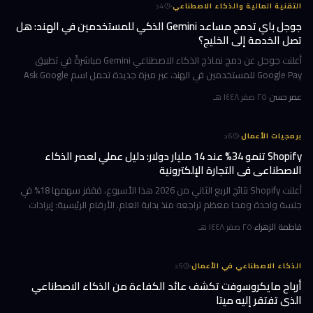
·
التقنية المالية والذكاء الاصطناعي
4
د
جوجل باي تدمج مساعد Gemini الذكي للمستخدمين في الهند: هل
تصل الخدمة إلى الخليج؟
أعلنت جوجل عن دمج نماذج الذكاء الاصطناعي Gemini مباشرةً في تطبيق
Google Pay للمستخدمين في الهند، عبر ميزة جديدة تحمل اسم Ask Google
Pay. تتيح هذه الخطوة للمستخدمين التحدث أو الكتابة بلغة طبيعية للاستف
عمر حسن
·
٢٥ صفر ١٤٤٨ هـ
·
برمجيات الأعمال
6
د
Shopify تنمو 34% عند 14 مليار دولار: دليل عملي لعصر الذكاء
الاصطناعي في التجارة الإلكترونية
أعلنت Shopify نتائج الربع الثاني من 2026 هذا الأسبوع، فقفز سهمها 18% في
جلسة واحدة ومحا معظم تراجعه منذ بداية العام. الأرقام الرئيسية: إيرادات
ربعية 3.58 مليار دولار بنمو 34%، وحجم بضائع إجمالي GMV بل
فاطمة الزهراء
·
٢٥ صفر ١٤٤٨ هـ
·
الذكاء الاصطناعي في الأعمال
5
د
أرباح مايكروسوفت تكشف عائد الكفاءة من الذكاء الاصطناعي
الذي تفتقر إليه ميتا