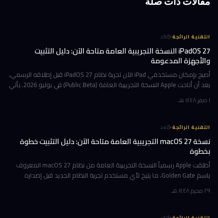
مقالات ذات صلة
·
التقنية الرائجة
5
د
iPadOS 27 النسخة التجريبية العامة متاحة الآن: دليل التثبيت
والأجهزة المدعومة
أصبح بإمكان مستخدمي iPad الآن تجربة نظام iPadOS 27 قبل إطلاقه الرسمي،
بعد أن أتاحت Apple النسخة التجريبية العامة (Public Beta) في يوليو 2026. يأتي
هذا التحديث حاملاً ترقيات جوهرية تتمحور حول Apple Int
١ صفر ١٤٤٨ هـ
·
التقنية الرائجة
4
د
نسخة macOS 27 التجريبية العامة متاحة الآن: دليل التثبيت خطوة
بخطوة
أطلقت Apple رسمياً النسخة التجريبية العامة من نظام macOS 27 المعروف
باسم Golden Gate، ما يتيح لأي مستخدم تجربة النظام الجديد قبل إصداره
الرسمي المتوقع في خريف 2026. إن كنت تمتلك جهاز Mac بشريحة Apple
٢٩ محرم ١٤٤٨ هـ
·
التقنية الرائجة
5
د