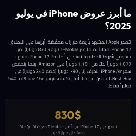
ما أبرز عروض iPhone في يوليو
2025؟
تتصدر Apple المشهد بأربعة طرازات مخفّضة. أبرزها على الإطلاق:
iPhone 17 مجاناً تماماً عبر T-Mobile (توفير 830 دولاراً) لمن
يستوفي شروط الخطة والاستبدال. أما iPhone 17 Pro فيُباع بـ
1,070 دولاراً بدلاً من 1,181 دولاراً على Amazon، بينما ينخفض
سعر iPhone Air النحيف إلى 790 دولاراً (خصم 240 دولاراً) في
Best Buy. للباحثين عن خيار أقل تكلفة، يتوفر iPhone 16e بـ 540
دولاراً فقط.
830$
توفير على iPhone 17 مجاناً من T-Mobile مع خطة مؤهلة
واستبدال جهاز قديم