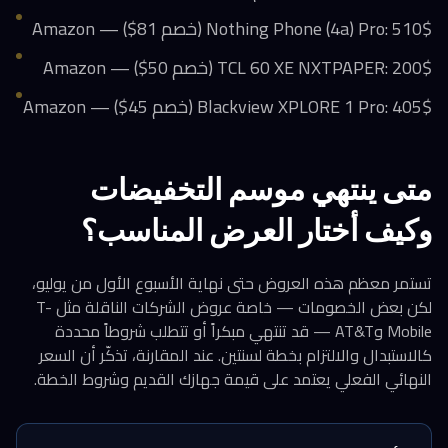
Nothing Phone (4a) Pro: 510$ (خصم 81$) — Amazon
TCL 60 XE NXTPAPER: 200$ (خصم 50$) — Amazon
Blackview XPLORE 1 Pro: 405$ (خصم 45$) — Amazon
متى ينتهي موسم التخفيضات
وكيف أختار العرض المناسب؟
تستمر معظم هذه العروض حتى نهاية الأسبوع الأول من يوليو،
لكن بعض الخصومات — خاصة عروض الشركات الناقلة مثل T-
Mobile وAT&T — قد تنتهي مبكراً أو تتطلب شروطاً محددة
كالاستبدال والالتزام بخطة لسنتين. عند المقارنة، تذكّر أن السعر
النهائي الفعلي يعتمد على قيمة جهازك القديم وشروط الخطة.