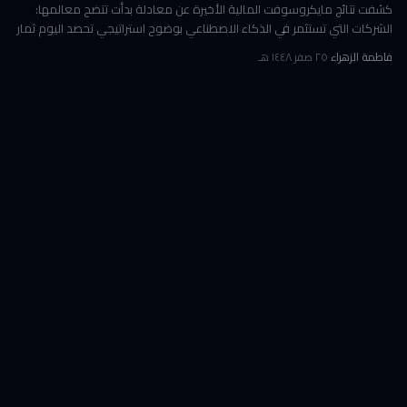
كشفت نتائج مايكروسوفت المالية الأخيرة عن معادلة بدأت تتضح معالمها:
الشركات التي تستثمر في الذكاء الاصطناعي بوضوح استراتيجي تحصد اليوم ثمار
الكفاءة وخفض التكاليف، بينما تتعثر أخرى في تحويل إنفاقها الضخ
فاطمة الزهراء
·
٢٥ صفر ١٤٤٨ هـ