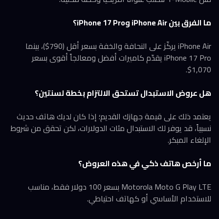
ما الفرق بين iPhone Air وiPhone 17 Pro؟
iPhone Air يركّز على النحافة والخفة بسعر أقل (790$)، بينما
iPhone 17 Pro يقدّم كاميرات أفضل ومعالجاً أقوى بسعر
1,070$.
هل عروض الاستبدال تستحق الالتزام بخطة لسنتين؟
يعتمد ذلك على قيمة جهازك القديم؛ إذا كان لديك هاتف حديث
نسبياً، قد يوفر لك الاستبدال مئات الدولارات، لكن تحقق من شروط
الإلغاء المبكر.
ما أرخص هاتف ذكي في هذه العروض؟
Motorola Moto G Play LTE بسعر 100 دولار فقط، مناسب
للاستخدام الأساسي أو كهاتف احتياطي.