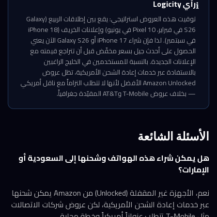
رأي Logicity
ℹ️
توقيت هذه العروض استراتيجي: يقع بين إطلاقات الربيع (Galaxy
S26 في فبراير، Pixel 10 في يونيو) وإعلانات الخريف (iPhone 18
في سبتمبر). لذا فإن شراء iPhone 17 أو Galaxy S26 الآن يعني
الحصول على أحدث جيل بسعر مخفّض قبل أن تتراجع قيمته مع
الإعلانات الجديدة. بالنسبة للمستخدمين في الخليج الراغبين
بالاستفادة عبر خدمات إعادة الشحن الأمريكية، تظل عروض
Amazon Unlocked الأفضل لأنها لا تتطلب التزاماً مع ناقل أمريكي
— بخلاف عروض T-Mobile وAT&T المقيّدة جغرافياً.
الأسئلة الشائعة
هل يمكن شراء هذه الهواتف وشحنها إلى السعودية أو
الإمارات؟
نعم، الأجهزة غير المقفلة (Unlocked) من Amazon يمكن شحنها
عبر خدمات إعادة الشحن الأمريكية، لكن عروض شركات الاتصالات
مثل T-Mobile تتطلب عنواناً أمريكياً وخطة محلية.