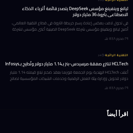
ليانغ وينفينغ مؤسس DeepSeek يتصدر قائمة أثرياء الذكاء
الاصطناعي بثروة 36 مليار دولار
في تحول لافت يعكس إعادة رسم خريطة الثروة في قطاع التقنية العالمي،
أصبح ليانغ وينفينغ مؤسس شركة DeepSeek الصينية أغنى مؤسس لشركة
ذكاء اصطناعي في العالم، بثروة بلغت 36 مليار دولار وفقاً لمؤشر بلومبرغ لل
٢٩ محرم ١٤٤٨ هـ
·
التقنية الرائجة
4
د
HCLTech تنتزع صفقة مرسيدس-بنز بـ1.14 مليار دولار وتُطيح بـInfosys
أعلنت HCLTech الهندية يوم الجمعة فوزها بعقد ضخم تبلغ قيمته 1.14 مليار
دولار لتحويل وإدارة بيئة العمل الرقمية وخدمات الشبكات المؤسسية لصالح
شركة أوروبية كبرى. ولم تُفصح الشركة عن هوية العميل في إفصاحها
٢٩ محرم ١٤٤٨ هـ
اقرأ أيضاً