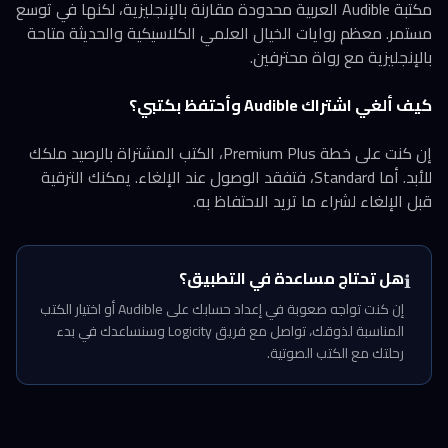
مكتبة Audible العربية محدودة مقارنة بالإنجليزية، لكنها في توسع
مستمر. معظم روايات الخيال العلمي الكلاسيكية والحديثة متاحة
بالإنجليزية مع رواة محترفين.
كيف ألغي اشتراك Audible وأحتفظ بكتبي؟
إن كنت على خطة Premium Plus، الكتب المشتراة بالرصيد ملكك
للأبد. أما Standard، فتفقد الوصول عند الإلغاء. يمكنك الترقية
قبل الإلغاء لشراء ما تريد الاحتفاظ به.
هل تحتاج مساعدة في التطبيق؟
ℹ️
إن كنت تواجه صعوبة في إعداد حسابك على Audible أو اختيار الكتب
المناسبة لذوقك، تواصل مع فريق Logicity وسنساعدك في بدء
رحلتك مع الكتب الصوتية.