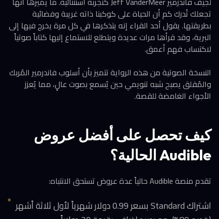
لجيف فاندرمير Jeff VanderMeer كتجربة استثنائية. ما يميزها أنها
تجعلك تُدرك كم أن الحياة على كوكبنا ذاته غريبة وفضائية
بطريقتها. يقول أحد القراء إنه يتذكرها في كل مرة يخرج فيها إلى
البرية، وقد قرأها مرات عديدة ويتطلع للاستماع إليها كتاباً صوتياً
لاكتساب فهم أعمق.
النسخة الصوتية من هذه الرواية تتميز بأن أسلوب فاندرمير المُربك
والمُقلق يصبح شبه تنويمي حين يُسمع بصوت عالٍ، مما يُعزز
الأجواء الغامضة للقصة.
كيف تحصل على أفضل عروض
Audible الحالية؟
تقدم منصة Audible حالياً عدة عروض تستحق الانتباه:
اشتراك Standard بسعر 0.99 دولار شهرياً لأول ثلاثة أشهر