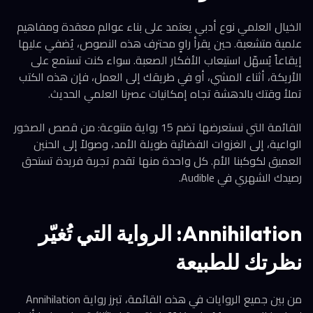
الخيال العلمي نوع أدبي يعتمد على بناء عوالم معقدة ومفاهيم
علمية متشعبة. حين يقرأ راوٍ محترف هذه النصوص، يُضفي عليها
إيقاعاً يُسهّل استيعاب الأفكار الصعبة. سواء كنت تستمع على
الأريكة، أثناء المشي، أو في طريقك إلى العمل، فإن هذه الكتب
تملأ وقتك بالدهشة تجاه إمكانيات عصرنا العلمي الحديث.
القائمة التي نستعرضها تضم 15 رواية متنوعة: من قصص الصخور
الواعية، إلى الغزوات الفضائية طويلة الأمد، وصولاً إلى الحنين
العميق لكوكبنا الأم. كل واحدة منها تقدم تجربة فريدة تستحق
رصيدك الشهري في Audible.
Annihilation: الرواية التي تُغيّر
نظرتك للطبيعة
من بين جميع الروايات في هذه القائمة، تبرز رواية Annihilation