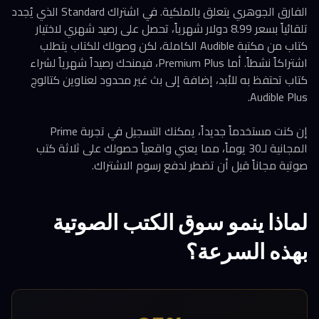
الفارق الجوهري يتعلق بالملكية. في اشتراك Standard الذي يُجدد
تلقائياً بسعر 8.99 دولار شهرياً، تحصل على رصيد شهري لاختيار
كتاب من مكتبة Audible الكاملة، لكن وصولك للكتاب يتطلب
اشتراكاً نشطاً. أما Premium Plus، فيمنحك رصيداً شهرياً لشراء
كتاب تحتفظ به للأبد، إضافة إلى بث غير محدود لعناوين كتالوج
Audible Plus.
إن كنت مستخدماً جديداً، يمكنك التسجيل في تجربة Prime
المجانية لـ30 يوماً، مما يعني واقعياً حصولك على ثلاثة كتب
صوتية مجاناً قبل أن تضطر لدفع رسوم الاشتراك.
لماذا ينمو سوق الكتب الصوتية
بهذه السرعة؟