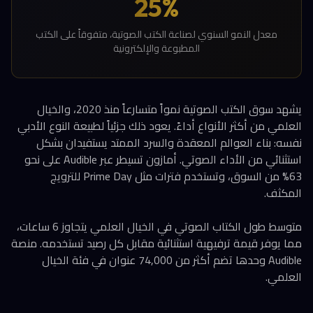
25%
معدل النمو السنوي لصناعة الكتب الصوتية، متفوقاً على الكتب
المطبوعة والإلكترونية
يشهد سوق الكتب الصوتية نمواً متسارعاً منذ 2020، والخيال
العلمي من أكثر الأنواع أداءً. يعود ذلك جزئياً لطبيعة النوع الأدبي
نفسه: بناء العوالم المعقدة والسرد الممتد يستفيدان بشكل
استثنائي من الأداء الصوتي. أمازون تسيطر عبر Audible على نحو
63% من السوق، وتستخدم فترات مثل Prime Day للترويج
المكثف.
متوسط طول الكتاب الصوتي في الخيال العلمي يتجاوز 6 ساعات،
مما يوفر قيمة ترفيهية استثنائية مقابل كل رصيد تستخدمه. منصة
Audible وحدها تضم أكثر من 74,000 عنوان في فئة الخيال
العلمي.