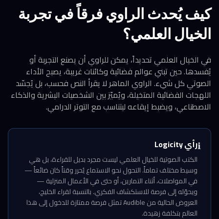
كيف يُحدث الراوي فرقاً في تجربة
الخيال العلمي؟
في الخيال العلمي تحديداً، يمكن للراوي أن يصنع التجربة أو
يُفسدها. حين تبني عوالم فضائية وكائنات غريبة، يصبح الأداء
الصوتي كل شيء. الراوي الماهر لا يقرأ النص فحسب، بل يُجسّد
اللهجات الفضائية المتخيلة، ويُميّز بين الشخصيات البشرية والذكاء
الاصطناعي، ويضبط إيقاعه ليتناسب مع التوتر الدرامي.
رأي Logicity
ℹ️
الكتب الصوتية للخيال العلمي ليست مجرد بديل للقراءة، بل هي
وسيط مختلف تماماً. التحول نحو الاستماع يُحرر وقتاً كان ضائعاً —
في المواصلات، أثناء التمارين، أو حتى في الأعمال المنزلية —
ويحوّله إلى فرصة للاستكشاف الفكري. بالنسبة لقراء الخليج،
العروض الحالية من Audible تمثل فرصة ممتازة للدخول إلى هذا
العالم بتكلفة زهيدة.