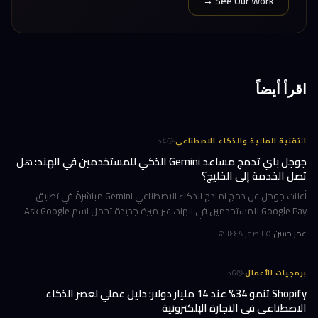
See Our Work →
اقرأ أيضاً
·
التقنية المالية والذكاء الاصطناعي
4
د
جوجل باي تدمج مساعد Gemini الذكي للمستخدمين في الهند: هل
تصل الخدمة إلى الخليج؟
أعلنت جوجل عن دمج نماذج الذكاء الاصطناعي Gemini مباشرةً في تطبيق
Google Pay للمستخدمين في الهند، عبر ميزة جديدة تحمل اسم Ask Google
Pay. تتيح هذه الخطوة للمستخدمين التحدث أو الكتابة بلغة طبيعية للاستف
عمر حسن
·
٢٥ صفر ١٤٤٨ هـ
·
برمجيات الأعمال
6
د
Shopify تنمو 34% عند 14 مليار دولار: دليل عملي لعصر الذكاء
الاصطناعي في التجارة الإلكترونية