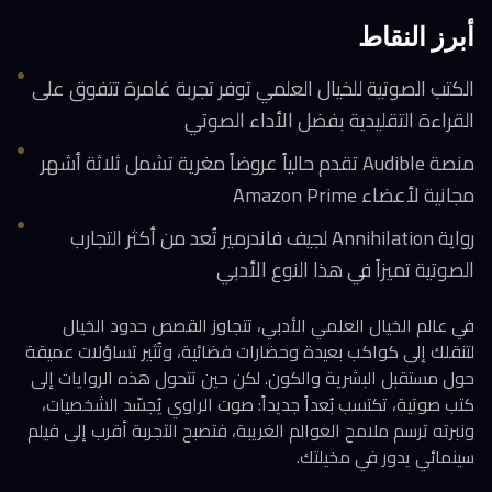
أبرز النقاط
الكتب الصوتية للخيال العلمي توفر تجربة غامرة تتفوق على
القراءة التقليدية بفضل الأداء الصوتي
منصة Audible تقدم حالياً عروضاً مغرية تشمل ثلاثة أشهر
مجانية لأعضاء Amazon Prime
رواية Annihilation لجيف فاندرمير تُعد من أكثر التجارب
الصوتية تميزاً في هذا النوع الأدبي
في عالم الخيال العلمي الأدبي، تتجاوز القصص حدود الخيال
لتنقلك إلى كواكب بعيدة وحضارات فضائية، وتُثير تساؤلات عميقة
حول مستقبل البشرية والكون. لكن حين تتحول هذه الروايات إلى
كتب صوتية، تكتسب بُعداً جديداً: صوت الراوي يُجسّد الشخصيات،
ونبرته ترسم ملامح العوالم الغريبة، فتصبح التجربة أقرب إلى فيلم
سينمائي يدور في مخيلتك.